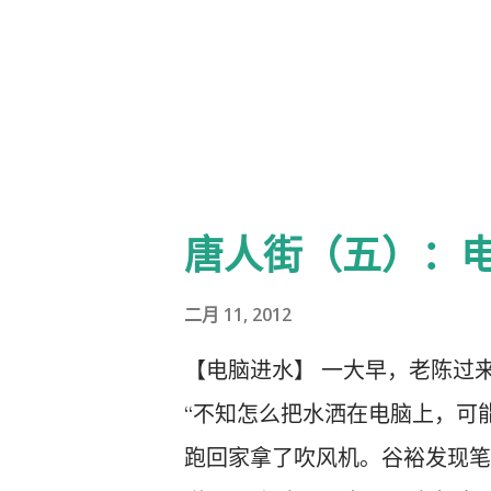
窗口跑出去了，他就用左手捉住
回来，一边拉，一边记录，他就
句。 他还举了一个例子，说一
他在高速公路上开车，灵感突然
但是没有找到，最后差点急疯了
道：难道你们没有看到我在高速
唐人街（五）：
的么？我现在也找不到纸笔，等
些乐句就飞走了。 她写了好几
二月 11, 2012
如前。有的时候感觉到文思枯竭
【电脑进水】 一大早，老陈过来
没有灵感来临。于是她就对着墙
“不知怎么把水洒在电脑上，可能
班，下午五点下班。我已经做到
跑回家拿了吹风机。谷裕发现笔
班，我只管写我的，到时候写的