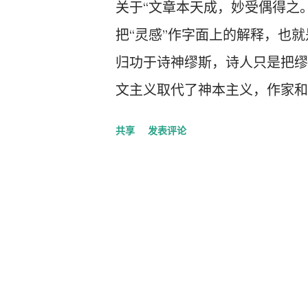
关于“文章本天成，妙受偶得之
把“灵感”作字面上的解释，也
归功于诗神缪斯，诗人只是把缪
文主义取代了神本主义，作家和
的同时也扮演着神灵的角色，这
共享
发表评论
杀和英年早夭的比率很高。而文
为一个普通人，有什么精彩的诗
个美国诗人跟她说，他的诗歌都
感到灵感降临，他就赤身裸体的
一群飞鸟在他身边飞翔，最后他
诗句带回到家里，然后那笔飞快