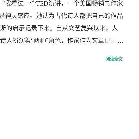
。”我看过一个TED演讲，一个美国畅销书作家
就是神灵感应。她认为古代诗人都把自己的作品
斯的启示记录下来。自从文艺复兴以来，人
诗人扮演着“两种”角色，作家作为文章记录者
造成了作家和诗人承受巨大的精神压力，自
阅读全文
艺复兴以前的作家和诗人，往往把自己定位
文，归功于诗神缪斯。 她举了一个例子，一
不是自己写的，他只是一个记录者。每当他
跑到野外迎接，一路狂奔，而那些诗句就像
象一只牧羊犬把羊群围进羊圈里一样把所有
的记录下来。有时候那些诗句飞得太快，从