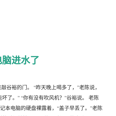
最后的诗句，把它们象一条蛇一样从窗外拉
从最后一句开始倒退着记录到诗歌的第一
个作曲家，也经常有类似的神灵感应。有一次
来了，耳边响起了乐曲，他赶紧寻找纸笔，
，于是非常愤怒的对着那些飞翔的乐句喊
公路上开车么？难道你不知道这样是很危险
电脑进水了
我有空把你们记录下来的时候再来！然后这
本畅销书，但是她感觉到手头的那本质量大不
。每天坐在写作间里都感到很焦虑，感觉到
敲谷裕的门。 “昨天晚上喝多了，”老陈说，
角和天花板处狠狠的说：我每天按时九点上
坏了。” “你有没有吹风机？”谷裕说。 老陈
了属于我的那一份。你现在每天都不来上
记本电脑的硬盘裸露着，“盖子早丢了。”老陈
书质量不好，读者不满意，你要承担责任。