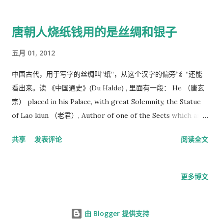
服，大哭起来，他能做出什么判决呢？ 有的人主张，道德沦丧从
毛泽东时代结束而开始，因为随着改革开放，人们一切向钱看，
唐朝人烧纸钱用的是丝绸和银子
钱让人们堕落，这完全是歪曲事实的说法。我人为，道德沦丧在
毛时代达到绝对的低谷，然后如亚当和夏娃，吃了知识树上的果
五月 01, 2012
子，开始知道善恶了。 中国近代一百多年的战乱，又遭遇饥荒，
吃人的事情非常普遍，道德跌入有史以来的最低谷。相比较之
中国古代，用于写字的丝绸叫“纸”，从这个汉字的偏旁“纟”还能
下，现在人们能意识到道德沦丧，那说明是一大进步。 那三年饥
看出来。读 《中国通史》(Du Halde) , 里面有一段： He （唐玄
荒，中国人如果有地沟油可回收，也不至于去吃草根树皮？如果
宗） placed in his Palace, with great Solemnity, the Statue
不赶净杀绝黑猫，只剩下不会抓老鼠的白猫，广东人也不至于吃
of Lao kiun （老君）, Author of one of the Sects which are
不上炸老鼠肉？长征路上，老班长把最后一块皮鞋让给了一个虚
found in China, whose Disciples, as well as the Bonzes, used
共享
发表评论
阅读全文
弱的小战士，自己却装作吃的很饱的样子。看着小战士嚼着皮
to burn at Funerals Silk-stuffs, and Ingots of Silver . The
鞋，老班长心想:等解放了，一定要让全国人民吃上皮鞋。现在老
Emperor, by the Advice of his Brother Van yu (王玙), altered
班长的革命理想实现了，你还有什么怨言？ 在毛时代，我们宣布
this Custom, and commanded that for the future they
更多博文
上帝死了，世界是唯物的，人只不过是一坨蛋白质，天只不过是
should burn none but Stuffs or Cloths made of Paper,
空气和星星。叫做“跟天斗，其乐无穷；跟地斗，其乐无穷；跟人
which is still in use among the Bonzes. 佛教、道教葬礼上给
斗，其了无穷。” 我们批孔子，废了周公的礼，所以父子夫妻兄
死人烧丝绸和银子，后来唐玄宗采纳他兄弟王玙的建议，把丝绸
由 Blogger 提供支持