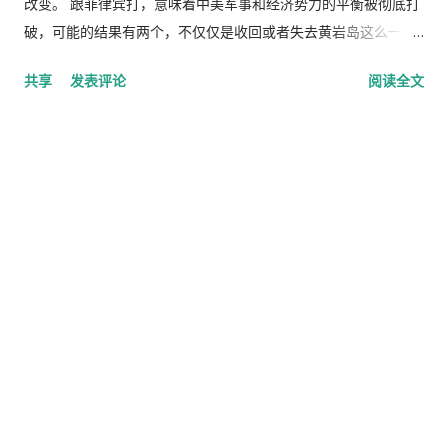
改变。 跟菲律宾打，意味着中美军事和经济势力的平衡被彻底打
破，可能的结果有两个，不仅仅是收回或者失去黄岩岛这么一个
狗屁大的岛屿的问题，而是解决南北韩统一、大陆和台湾的统
共享
发表评论
阅读全文
一、钓鱼岛归属问题上跟日本的直接冲突等。 79年跟越南的战
争，发生在社会主义阵营内部，美国人乐于看到中国为他们报复
长达12年的越南战争，但是菲律宾不同，美菲同盟一直有效，美
国有义务保护菲律宾。如果美国在菲律宾问题上不遵守条约，那
么他将失去整个太平洋岛链，因为日本、韩国、台湾都不再相信
他。 中国战败的唯一结果，将会是党国解体。