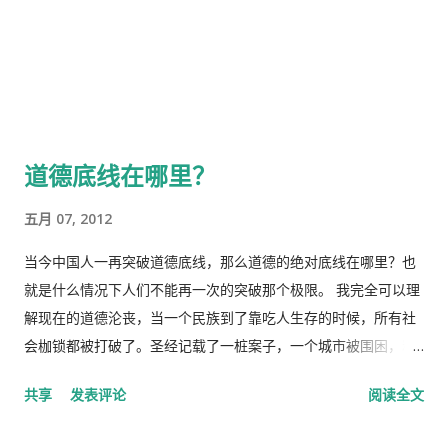
道德底线在哪里？
五月 07, 2012
当今中国人一再突破道德底线，那么道德的绝对底线在哪里？也
就是什么情况下人们不能再一次的突破那个极限。 我完全可以理
解现在的道德沦丧，当一个民族到了靠吃人生存的时候，所有社
会枷锁都被打破了。圣经记载了一桩案子，一个城市被围困，粮
食断绝，人们易子而食。两个妇女同意合起来吃儿子，今天吃你
共享
发表评论
阅读全文
的，明天吃我的，但是到了明天，我把自己的儿子藏起来了。于
是，你把我告到国王哪里去，说我毁了契约。国王撕破自己的衣