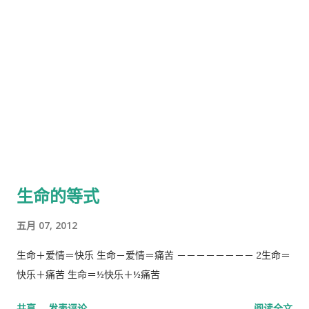
生命的等式
五月 07, 2012
生命＋爱情＝快乐 生命－爱情＝痛苦 －－－－－－－－ 2生命＝
快乐＋痛苦 生命＝½快乐＋½痛苦
共享
发表评论
阅读全文