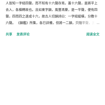
人皆知一字紐四聲，而不知有十六聲存焉，蓋十六聲，是將平上
去入，各橫轉故也。且如東字韻，風豐馮瞢，是一平聲，便有四
聲，四而四之遂成十六，故古人切韻詩曰：一字紐縱橫，分敷十
六聲。 《韻鑑》所集，各巳詳備，但將一二韻，只隨平聲，五音
相續，橫呼至於調熟，或遇佗韻，或側聲韻，竟能選音讀之，無
共享
发表评论
阅读全文
不的中。今略舉二韻為式： 二冬韻：封峯逢蒙，中傭重醲，​​恭銎
蛩顒， 鐘衝慵舂，鱅邕匈雄容，龍茸。 一先韻：邊篇蹁眠，顛天
田年，堅牽虔研，箋千前先涎，煙祅賢延，蓮然。