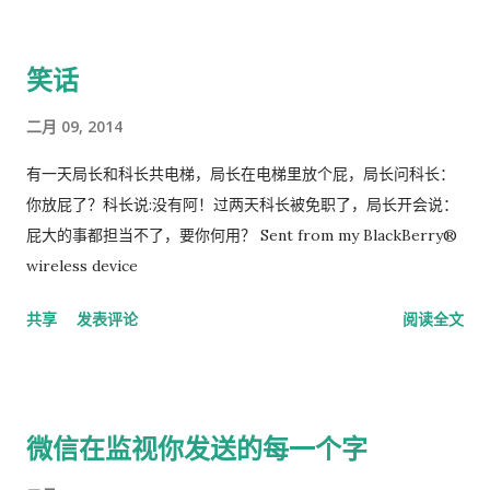
或取同音，不必正體。 「慈陵」反「繒」，慈字屬齒音第一濁第
四位，就「蒸」韻歸成「繒」 字，而「陵」字又不相映，蓋逐韻
笑话
屬單行字母者，上下聯續二位只同一音，此第四圍亦「陵」字音
也。餘準此。 「先侯」反，「先」字屬第四歸成「涑」字，又在
二月 09, 2014
第一，蓋逐韻齒音中間二位屬照穿牀審禪字母，上下二位屬精清
從心邪字母，侯字韻列第一行，故隨本韻定音也，餘準之。 「諸
有一天局长和科长共电梯，局长在电梯里放个屁，局长问科长：
氏」反、「莫蟹」反、「奴罪」反、「弭盡」反之類，聲雖去
你放屁了？科长说:没有阿！过两天科长被免职了，局长开会说：
音，字歸上韻，並當從禮部韻就上聲歸字。 凡歸難字，橫音即所
屁大的事都担当不了，要你何用？ Sent from my BlackBerry®
屬音四聲內任意取一字，橫轉便得之矣。今如「千竹」反「鼀」
wireless device
也，若取「嵩」字橫呼，則知平聲次清是為「樅」字，又以
共享
发表评论
阅读全文
「樅」字呼下入聲則知「鼀」為「促」音。但 以二「冬」韻同音
處觀之可見也。
微信在监视你发送的每一个字