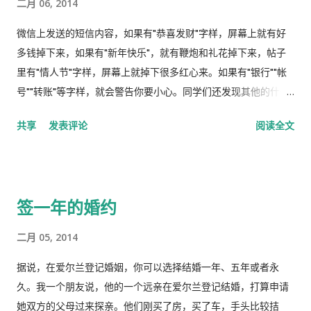
二月 06, 2014
微信上发送的短信内容，如果有"恭喜发财"字样，屏幕上就有好
多钱掉下来，如果有"新年快乐"，就有鞭炮和礼花掉下来，帖子
里有"情人节"字样，屏幕上就掉下很多红心来。如果有"银行""帐
号""转账"等字样，就会警告你要小心。同学们还发现其他的什么
自动检测短信内容的好玩的东西？ 这只能说明微信在分析你发送
共享
发表评论
阅读全文
的每一个字。要不然怎么知道这些关键词？ 我担心微信还能检测
和监视别的什么短信内容。表面看起来微信最能保护隐私和很安
全，因为不是朋友圈看不到你的短信，但是微信官方一直在监视
你传送的每一个字。 当然，如果只是程序在分析短信内容，并在
签一年的婚约
屏幕上扔下一些孩子气的东西，没有什么害处，如果储存并发送
到特别监测部门，用于监控用户的言论，那就得引起大家的注意
二月 05, 2014
了。 Sent from my BlackBerry® wireless device
据说，在爱尔兰登记婚姻，你可以选择结婚一年、五年或者永
久。我一个朋友说，他的一个远亲在爱尔兰登记结婚，打算申请
她双方的父母过来探亲。他们刚买了房，买了车，手头比较拮