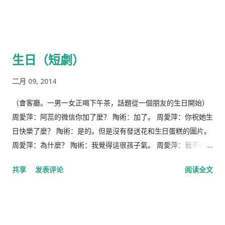
生日（短劇）
二月 09, 2014
（會客廳。一男一女正喝下午茶，話題從一個朋友的生日開始）
周愛萍：阿蕊的微信你加了麼？ 陶術：加了。 周愛萍：你祝她生
日快樂了麼？ 陶術：是的。但是沒有發送花和生日蛋糕的圖片。
周愛萍：為什麼？ 陶術：我覺得這很孩子氣。 周愛萍：我不這麼
認為。 陶術：世界上還有一種教派禁止教徒過生日。 周愛萍：什
共享
发表评论
阅读全文
麼教派？宗教跟過生日有什麼關係？ 陶術：那是基督教的一個教
派，叫做“耶和華見證人。” 周愛萍：沒有聽說過。你都沒有過生
日麼？ 陶術：很少。以前談戀愛的時候，現在的老婆曾經給我買
過幾次蛋糕。但是陰曆陽曆都搞混了，現在就搞不清楚、也記不