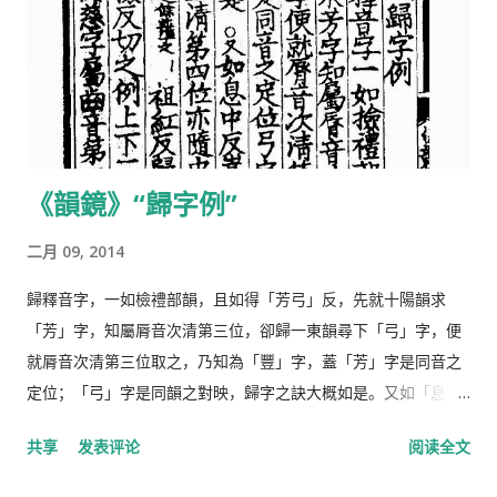
《韻鏡》“歸字例”
二月 09, 2014
歸釋音字，一如檢禮部韻，且如得「芳弓」反，先就十陽韻求
「芳」字，知屬脣音次清第三位，卻歸一東韻尋下「弓」字，便
就脣音次清第三位取之，乃知為「豐」字，蓋「芳」字是同音之
定位；「弓」字是同韻之對映，歸字之訣大概如是。又如「息中
反」嵩，「息」字係仄側聲在職字韻，齒音第二清第四位，亦隨
共享
发表评论
阅读全文
「中」字歸一東韻，齒音第二清第四位取之。餘並準之。 「祖紅
反」歸成「騣」字，雖韻鏡中有洪無紅，檢反切之例，上下二字