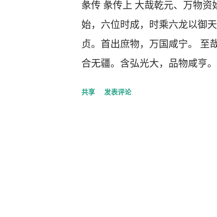
彖传 彖传上 大哉乾元、万物
始，六位时成，时乘六龙以御天
贞。首出庶物，万国咸宁。 至
合无疆。含弘光大，品物咸亨。
行，先迷失道，後顺得常。西南
共享
发表评论
贞之吉，应地无疆。 屯，刚柔
盈，天造草昧，宜建侯而不宁。
时中也。匪我求童蒙，童蒙求我
则不告，渎蒙也。蒙以养正，圣
其义不困穷矣。需有孚，光亨贞
功也。 讼，上刚下险，险而健