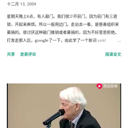
十二月 13, 2009
一个利益集团的喉舌，舆论受到严格的监控。土地和资产的私有
化话题仍然是中国的禁忌。 这种局面必须打破。
星期天晚上6点，有人敲门。我们很少开前门，因为前门有三道
锁，开起来麻烦。所以一般用边门。走出去一看，是慈善组织来
募捐的。很讨厌这种敲门推销或者募捐的，因为不好意思拒绝。
打发走那人后，google了一下，由此学了一个新词 cold
calling，指的是上门或者电话推销或募捐的营销手段。网上有个
共享
发表评论
阅读全文
投票，问的是你是否介意慈善组织敲门募捐，89%的人表示反
感。 偶有个同事，说她从来不应门。因为大多数敲门的人都是这
类 cold caller 或者骗子, 偶说那你错过重要的事怎么办？答曰，
朋友亲戚来访一般事先打电话通知，其他重要事务可以通过邮
件。想想也对，除了抄电表的每个季度来一次外，确实没有什么
重要的‘不速之客’。偶准备以后也学她，至少不轻易为陌生人开
门。