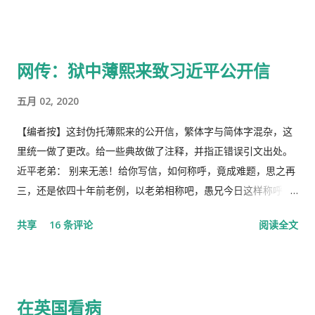
的这一天。 但此次中国武汉肺炎疫情的暴发，恰恰验证了“当媒
体都姓党”时，“人民就被抛弃”了的现实。没有了媒体代表人民利
益去公告事实的真相，剩下的就是人民的生命被病毒和体制的重
网传：狱中薄熙来致习近平公开信
病共同伤害的结果。 几天之后媒体上、网络上疯传着2月23日中
央召开全国上下约17万人参加的大会，被称为中国历史上参加人
五月 02, 2020
数最多的中央大会。且远胜于当年七千人的庐山会议的规模，有
着比七千人大会更重要的现实意义，也被称为是一次伟大的会
【编者按】这封伪托薄熙来的公开信，繁体字与简体字混杂，这
议。 网上许多人在用各种方式吹嘘和吹捧这次大会的伟大意义，
里统一做了更改。给一些典故做了注释，并指正错误引文出处。
并且格外的强调这次会议中最重要的党的主席的长篇讲话，是一
近平老弟： 别来无恙！给你写信，如何称呼，竟成难题，思之再
个鼓舞人心、英明正确的战略部署，为世界指明了防治疫情的方
三，还是依四十年前老例，以老弟相称吧，愚兄今日这样称呼
向，号召用举国体制的力量，应对大考，战胜疫情，并取得中国
你，既不是故意大不敬，更不是存心套近乎，只因我与你确实有
共享
16 条评论
阅读全文
特色社会主义制度的伟大胜利。“体现了”党中央对疫情形势的判
些难分难解的缘由，作为中共老一辈革命家的第一代传人，我俩
断是正确的，“彰显了中国共产党领导和中国特色社会主义制度的
出身相近，背景相似，细数父辈同为开国副总理而后又同进政治
显著优势。” 一时之间，举国上下都在为伟大领袖的讲话而欢呼
局履职的，在所谓＂红二代＂的诸弟兄中，屈指仅有你我两人而
雀跃，似乎中国又进入了那个曾经伟大的大跃进时代，又进入了
已，现在我不禁疑惑有人故意造成两雄相争的局面似的。而今时
在英国看病
四处红旗飘舞，高举红宝书，三呼领袖“万岁、万岁、万万岁”的
迁势易，成王败寇，你已居庙堂之颠颐指气使，拱为一尊，而我