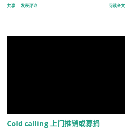
共享
发表评论
阅读全文
享受政府福利的 正在找工作，并且接受待业补贴的 退伍军人 还
羊的例子来说明这个原理。 草地的饲养容量是一定的，只要羊的
不鸣则矣，一鸣动九霄 不出则矣，一出比天高 (repeat) 视频见
有一些其它的人，我也不清楚是什么。总之工作并且付税的人看
总数不超过这个许可量，放牧人可以自由地增加自己羊的数量。
http://v.youku.com/v_show/id_XMTA4NTQyODUy.html
病买药得付钱，没有工作没有收入，靠政府救济的人买药不需要
但是，随着放牧人不断增加羊的数量，当羊的总数超过了整个草
动画《三国演义》是由北京辉煌动画公司、央视动画与日本未来
付钱。 这里的药费很奇怪，没有考证过，不管医生开的一种药或
地饲养量的时候，草地最终会荒芜，甚至成为不毛之地。产生这
行星株式会社联手制作的，集结了中日两国一流的动画设计团
者十种药，都一个价钱，6镑多。
种情况的原因在于:对每一个牧羊人来说，每增加一头羊会给他个
队，忠实于原著、场面宏大。该片的主力收视人群锁定在16至35
人带来利益，他可以享受这种利益，相对地，由于增加一头羊从
岁的国内外青年观众。 目前，动画版《三国演义》正在与美、
而导致过度放牧的损失则是由全体放牧人来承担的，对每一个放
英、法、意、俄等13个国家、30多个电视机构商议播放事项，预
牧人来说增加羊的数量是合理的。 人民公社的土地属于国有或集
计明年4月在日本、欧美等西方主流动画频道开播。据悉，在日本
体所有，经过“土地改革”运动把地主和资本家的私有财产变为公
该片的第一版漫画图书首次印刷出版预计100万册。动画《三国
有。公社成员参加集体劳动，在公共食堂里吃饭，所有成员都有
演义》的问世，是中日两国在动画制作领域上的一次成功的合作
不劳而获的想法，最大限度的享受公共财产，最少限度的作出贡
尝试，也是中国主题的动画大片进入西方主流动画频道的一次有
献。尽管有公分制和生产竞赛，这种热情很快耗尽，做假随之产
益的探索，对推广中国传统文化起到了积极作用。
生。 解决“公地的悲剧”的方法是“把草地作为私有财产分给每一个
牧羊人让他们放羊”。这从改革开放后“包干到户”的成功就是很好
Cold calling 上门推销或募捐
的例证。 历史走到今天，我们的社会仍然缺乏正义，法律和道德
建设仍然是少数人攫取社会财富和权利的手段，新闻媒体还只是