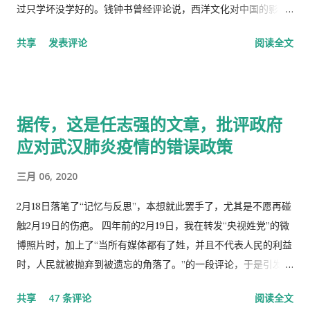
过只学坏没学好的。钱钟书曾经评论说，西洋文化对中国的影
响，一是鸦片，而是梅毒。中国人活学活用西洋文化，尖顶高帽
共享
发表评论
阅读全文
不是老师往学生头上戴，而是学生往老师头上戴。
据传，这是任志强的文章，批评政府
应对武汉肺炎疫情的错误政策
三月 06, 2020
2月18日落笔了“记忆与反思”，本想就此罢手了，尤其是不愿再碰
触2月19日的伤疤。 四年前的2月19日，我在转发“央视姓党”的微
博照片时，加上了“当所有媒体都有了姓，并且不代表人民的利益
时，人民就被抛弃到被遗忘的角落了。”的一段评论，于是引发了
“十日文革“式的全网大批判和留党察看一年的党的组织纪律的处
共享
47 条评论
阅读全文
分！因此，每年的2月19日我都坚决的放下手中的笔，以守护曾经