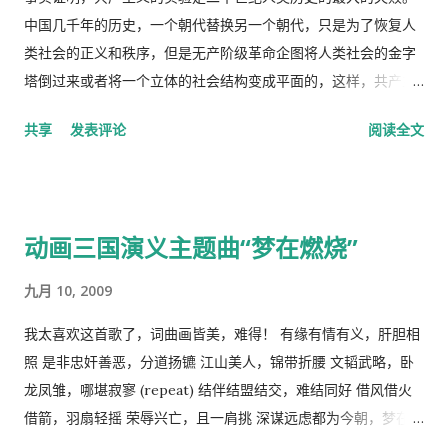
因祸福避趋之！ [6] ＂我虽身陷寃狱，头悬随时都可落下的达摩
了，中医叫上火呢。又去看医生了，医生看了一下我的鼻子，给
中国几千年的历史，一个朝代替换另一个朝代，只是为了恢复人
克利斯之剑 [7] ，但我身为革命后代，岂能在哀鸿遍野，生灵涂
我开了一条消炎药膏，我也没有买。上次朋友回国，留给我好多
类社会的正义和秩序，但是无产阶级革命企图将人类社会的金字
炭之时无动于衷，坐视不顾！且气结于胸，骨鲠在喉！故我甘冒
感冒药和一条999皮炎平，我就又吃了那些感冒药，在鼻子上涂
塔倒过来或者将一个立体的社会结构变成平面的，这样，共产主
斧钺之凶，不避逆鳞 [8] 之怒，决然披肝沥胆，谨向老弟直抒胸
了皮炎平。 那天亲自跑去了看医生，接待室的女人说，预约全满
义者就面临着一个两难命题，“剥夺被剥夺者”后他们本身不能成
共享
发表评论
阅读全文
臆如下。 第一、是你打开了潘多拉魔盒 [9] 这次肆虐全球的新冠
了， 那我只好说，约明天的。 她说，电脑系统坏了，不能预约。
为“剥夺者”，否则就违背了他们的根本原则，而“人民公社”并不
瘟疫是由于你渎职，刻意隐瞒而直接造成的，你必须象个有担当
让我去一个很远的诊所去。 我说，就在这里等，如果医生如果空
能成为这个两难命题的解决方案。 这样，原有的社会结构就被打
的＂男儿＂坦白负起全责，不然，象当下你四处指鹿为马、卸责
出来了，只需半分钟（那是三十秒）时间，看一下我女儿的耳朵
破了。孟子说，劳力者食人，劳心者食于人。这句话简单而朴素
甩锅，妄图嫁禍於人，这样做的结果，一定是搬起石头砸自己的
和我的烂鼻子。 她说，没有这样的规矩。 于是我差点跟她吵起
的概括了人类社会内部的依赖关系，张爱玲在他的《秧歌》中有
动画三国演义主题曲“梦在燃烧”
脚...
来。 她还是跟我说去那个很远的诊所去，我就跟她说，我不能开
这么一句话，“穷靠富，富靠天”，也说明同样的道理。社会财富
车，我得坐公共汽车花三四个小时去那里，我宁可在这里等三四
的的积累客观上是为应付自然灾害造成的饥荒和其它突发事变，
九月 10, 2009
十分钟，让医生抽空看一下我。 她还是坚持让我去那个诊所，于
所以，地主和资本家的存在并不是坏事。他们残酷的剥削农民和
是我就跟她说，我去中国看我自己的医生，宁可乘坐十个小时的
工人的原因缺乏社会正义，而法律和道德约束是维护社会正义的
我太喜欢这首歌了，词曲画皆美，难得！ 有缘有情有义，肝胆相
飞机回中国去看我的医生。 于是我就走了，当然我没有回国看医
手段，而政府和社会舆论则是实现这种法律和道德的工具。 从社
照 是非忠奸善恶，分道扬镳 江山美人，锦带折腰 文韬武略，卧
生，去了另一个很远的诊所，花了三四个小时，顺便去了一趟中
会经济学角度来看，人民公社制度也违反了“ 公地的悲剧 ”原理。
龙凤雏，哪堪寂寥 (repeat) 结伴结盟结交，难结同好 借风借火
国超市卖豆腐乳。 这里哪些人看病买药不需要付钱？ 16岁以下的
所谓的“公地的悲剧”，就是在资源公有的情况下会产生过度利
借箭，羽扇轻摇 荣辱兴亡，且一肩挑 深谋远虑都为今朝，梦在燃
16-18随并且全日制在校生 60岁以上的 孕妇 又一个公费医疗证书
用。美国经济学家哈丁（Garrett Hardin）使用公有的草地上放
烧 问鼎三足怎落脚，隆中对分晓 只盼来日登蜀道，再续出师表