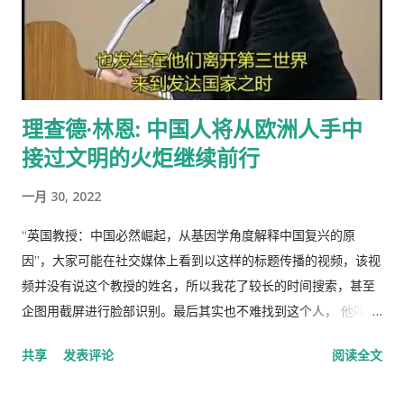
理查德·林恩: 中国人将从欧洲人手中
接过文明的火炬继续前行
一月 30, 2022
“英国教授：中国必然崛起，从基因学角度解释中国复兴的原
因”，大家可能在社交媒体上看到以这样的标题传播的视频，该视
频并没有说这个教授的姓名，所以我花了较长的时间搜索，甚至
企图用截屏进行脸部识别。最后其实也不难找到这个人， 他叫理
查德·林恩（Richar Lynn）生于 1930 年 2 月 20 日，是一位备受
共享
发表评论
阅读全文
争议的英国心理学家和作家。林恩曾任阿尔斯特大学心理学名誉
教授，2018年被大学撤销职称。曾任《人类季刊》副主编，现任