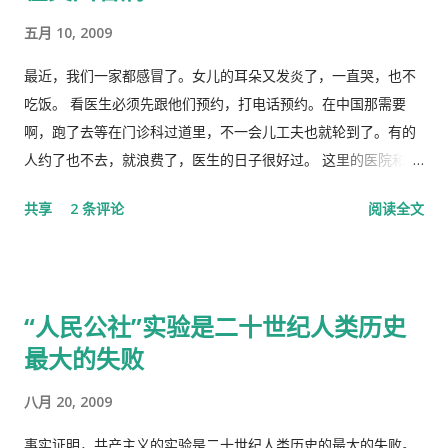
时代。更有许多人在从各个角度解释自己从2月23日讲话中发现的
却拜你所赐＂以非罪之身” [1] 陷缧绁 [2] 之中，且身患顽疾，苟
五月 10, 2009
精华，以为中国又进入了一个新时代。 我也好奇并认真的学习了
延残喘，来日无多了，你我本同根同源，然人各有志，政见多有
这篇讲话，但我从中看到的却与各种新闻媒体和网络上报道的“伟
不合，而人在江湖常身不由己参差磨擦，势所难免，及至互存芥
最近，我们一家都感冒了。女儿的耳朵又发炎了，一直哭，也不
大”完全相反。那里站着的不是一位皇帝在展示自己的“新衣”，而
蒂，歧见日深，各方争相抅陷深文周纳 [3] ，逐成水火之势，愚
吃饭。 看医生必须先跟他们预约，打电话预约。在中国那需要
是一位剥光了衣服也要坚持当皇帝的小丑。尽管高举一块又一块
本想趁党《十八大》之际，直面老弟，有所陈述，以消弭误解，
啊，跑了去等在门诊科过道里，不一会儿工夫也就轮到了。有的
的遮羞布试图掩盖自己根本就没穿衣服的现实，但丝毫也不掩饰
重修旧好，不料吾弟早巳布局，预设网罗、赚我入京、以非常手
人约了也不去，就浪费了，医生的日子很好过。 这里的医院和诊
自己要坚决当皇帝的野心，和谁不让我当皇帝，就让你灭亡的决
段夺我自由，此诚为我党历史上又一次毁章行事--未经中央委员
所是分开的。诊所和药房也是分开的。诊所不买药，所以医生只
共享
2 条评论
阅读全文
心！ 讲话分为一、二、三、四和最后，我也来个一、二、三、四
会审议而私事抓捕在任的政治局委员。此例一开必将党无法度，
管看病、开方子，当然积极性也不高。要是国内医院，有业务指
和最后吧！ 一、 第一部分是“关于前一段疫情防治工作” 这里
国无宁日也！真堪抚掌长太息矣！ 诚然，这都是政治利益冲突演
标，医生多开药，医院多创收，多拿奖金，医生就拼命给你开。
讲的是表彰自己的伟大成绩，包括1月7日的批示。“亲自指挥、亲
变使然，我既纵身政壇泥淖，求仁得仁，又有何怨？ 我陷狱八
这里的的医生听说你敢冒了，给你量以下体温，看一下耳朵有没
自部署”要有正确的战略策略，要靠统一领导、统一指挥、统一行
载，不闻世事久矣，已身如槁木，心似古井，本不会也不愿更不
有发炎，听一下肺有没有杂音，然后会跟你说去买一些止痛片和
“人民公社”实验是二十世纪人类历史
动，举国体制的医疗物资和生活用品的...
屑来打扰老弟，但近年来国事蜩螗 [4] ，香港反送中风暴汹涌未
退烧药吃了，多喝水。在国内，一点感冒，就要几十块、上百的
最大的失败
息，讵料武汉瘟疫接踵而至，环顾宇内鄂民死伤枕籍，国人血泪
药费。 去医院看病必须经过诊所，由医生开转诊单子才可以。只
成河，同胞呼救嚎哭，声声不息，国难当头，风云为之变色，天
有一些意外事故，叫了救护车可以直接往医院送。在中国哪里需
八月 20, 2009
地为之震悚！ 苍生生何辜，遭此荼毒！百姓何咎？蒙此浩劫！ 语
要这些啊。 我得了重感冒后，医生就让我自己去买退烧药和止痛
云：＂天下兴亡，匹夫有责＂ [5] ！又曰＂苟利国家生死以，岂
片，吃了也没管用，瘫在床上两三天后，鼻子和嘴唇全烂起来
事实证明，共产主义的实验是二十世纪人类历史的最大的失败。