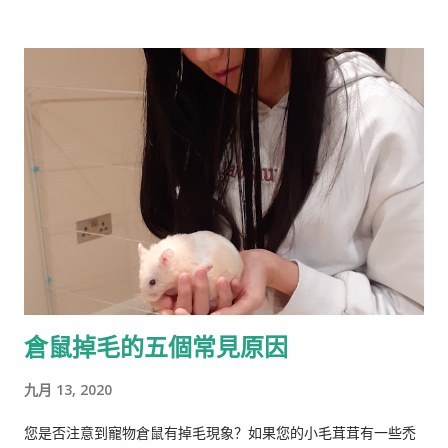
《人类季刊》主编。 白人至上主义杂志和科学种族主义的传播者
。林恩研究智力，并以他对智力的性别和种族差异的信念而闻
名。林恩在英国剑桥国王学院接受教育。他曾在埃克塞特大学担
任心理学讲师，并在都柏林经济与社会研究所和阿尔斯特大学科
尔雷恩分校担任心理学教授。 许多科学家批评林恩关于种族和民
族智力差异的研究缺乏科学严谨性、歪曲数据以及促进种族主义
政治议程。许多学者和知识分子表示，林恩与促进 科学种族主义
的学者和组织网络有关。 在 1970 年代后期，林恩写道，他发现
东亚人的平均智商更高(IQ) 高于欧洲人，欧洲人的平均智商高于
撒哈拉以南非洲人。 1990 年，他提出弗林效应 ——自 1930 年代
以来在世界各地观察到的智商分数逐渐提高——可能可以用改善
营养来解释。 在与Tatu Vanhanen合着的两本书中，林恩 和
倉鼠掉毛的五個常見原因
Vanhanen 认为，不同国家之间发展指数的差异部分是由其公民
的平均智商造成的。 林恩还认为，低智商人群的高生育率对西方
九月 13, 2020
文明构成重大威胁，因为他认为智商低的人最终将超过高智商的
人。他主张采取政治措施来防止这种情况发生，包括反移民和优
您是否注意到寵物倉鼠有掉毛現象？如果您的小毛茸茸有一些禿