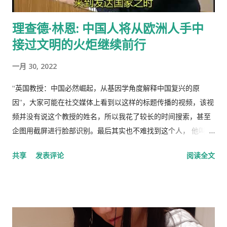
理查德·林恩: 中国人将从欧洲人手中
接过文明的火炬继续前行
一月 30, 2022
“英国教授：中国必然崛起，从基因学角度解释中国复兴的原
因”，大家可能在社交媒体上看到以这样的标题传播的视频，该视
频并没有说这个教授的姓名，所以我花了较长的时间搜索，甚至
企图用截屏进行脸部识别。最后其实也不难找到这个人， 他叫理
查德·林恩（Richar Lynn）生于 1930 年 2 月 20 日，是一位备受
共享
发表评论
阅读全文
争议的英国心理学家和作家。林恩曾任阿尔斯特大学心理学名誉
教授，2018年被大学撤销职称。曾任《人类季刊》副主编，现任
《人类季刊》主编。 白人至上主义杂志和科学种族主义的传播者
。林恩研究智力，并以他对智力的性别和种族差异的信念而闻
名。林恩在英国剑桥国王学院接受教育。他曾在埃克塞特大学担