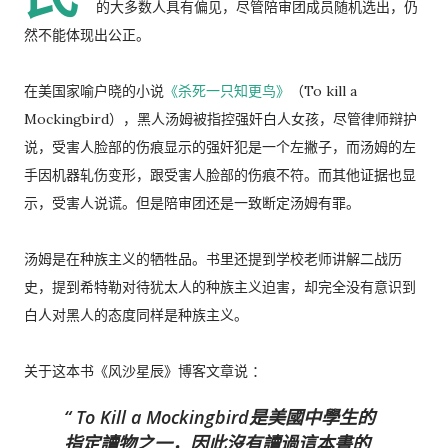
的大多数人具有偏见，尽管陪审团成员随机选出，仍
然不能体现出公正。
在美国家喻户晓的小说
《杀死一只知更鸟》
（To kill a
Mockingbird），黑人汤姆被指控强奸白人女孩，尽管律师辩护
说，受害人脸部的伤痕显示的强奸犯是一个左撇子，而汤姆的左
手因机器轧伤变形，跟受害人脸部的伤痕不符。而其他证据也显
示，受害人说谎。但是陪审团还是一致断定汤姆有罪。
汤姆是在种族主义的牺牲品。书里还提到学校老师讲解二战历
史，提到希特勒对待犹太人的种族主义迫害，却完全没有意识到
白人对黑人的态度同样是种族主义。
关于这本书《风沙星辰》博客文章说 ：
To Kill a Mockingbird是美國中學生的
指定讀物之一，因此沒有讀過這本書的