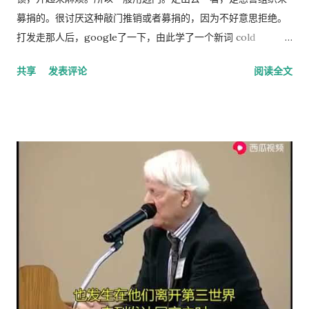
募捐的。很讨厌这种敲门推销或者募捐的，因为不好意思拒绝。
打发走那人后，google了一下，由此学了一个新词 cold
calling，指的是上门或者电话推销或募捐的营销手段。网上有个
共享
发表评论
阅读全文
投票，问的是你是否介意慈善组织敲门募捐，89%的人表示反
感。 偶有个同事，说她从来不应门。因为大多数敲门的人都是这
类 cold caller 或者骗子, 偶说那你错过重要的事怎么办？答曰，
朋友亲戚来访一般事先打电话通知，其他重要事务可以通过邮
件。想想也对，除了抄电表的每个季度来一次外，确实没有什么
重要的‘不速之客’。偶准备以后也学她，至少不轻易为陌生人开
门。