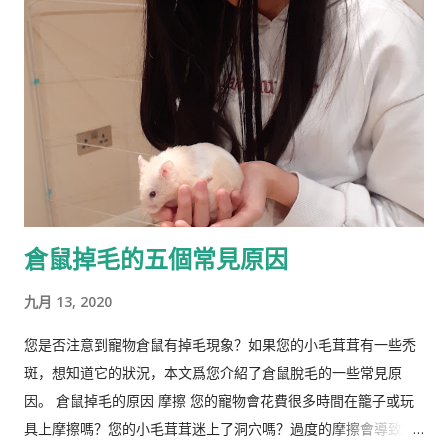
任心理学讲师，并在都柏林经济与社会研究所和阿尔斯特大学科
尔雷恩分校担任心理学教授。 许多科学家批评林恩关于种族和民
族智力差异的研究缺乏科学严谨性、歪曲数据以及促进种族主义
政治议程。许多学者和知识分子表示，林恩与促进 科学种族主义
的学者和组织网络有关。 在 1970 年代后期，林恩写道，他发现
东亚人的平均智商更高(IQ) 高于欧洲人，欧洲人的平均智商高于
撒哈拉以南非洲人。 1990 年，他提出弗林效应 ——自 1930 年代
以来在世界各地观察到的智商分数逐渐提高——可能可以用改善
营养来解释。 在与Tatu Vanhanen合着的两本书中，林恩 和
倉鼠掉毛的五個常見原因
Vanhanen 认为，不同国家之间发展指数的差异部分是由其公民
的平均智商造成的。 林恩还认为，低智商人群的高生育率对西方
九月 13, 2020
文明构成重大威胁，因为他认为智商低的人最终将超过高智商的
人。他主张采取政治措施来防止这种情况发生，包括反移民和优
您是否注意到寵物倉鼠有掉毛現象？如果您的小毛茸茸有一些禿
生政策，这在国际上引起了严厉批评。 林恩是《人类季刊》的编
斑，想知道它的狀況，本文爲您介紹了倉鼠脫毛的一些常見原
辑委员会成员，被评论家描述为“科学种族主义机构的基石”。他
因。 倉鼠掉毛的原因 摩擦 您的寵物會花費很多時間在籠子或玩
也是先锋基金的董事会成员，该基金为《人类季刊》提供资金，
具上摩擦嗎？您的小毛茸茸迷上了洞穴嗎？過度的摩擦會導致倉