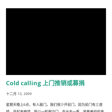
地饲养量的时候，草地最终会荒芜，甚至成为不毛之地。产生这
行星株式会社联手制作的，集结了中日两国一流的动画设计团
种情况的原因在于:对每一个牧羊人来说，每增加一头羊会给他个
队，忠实于原著、场面宏大。该片的主力收视人群锁定在16至35
人带来利益，他可以享受这种利益，相对地，由于增加一头羊从
岁的国内外青年观众。 目前，动画版《三国演义》正在与美、
而导致过度放牧的损失则是由全体放牧人来承担的，对每一个放
英、法、意、俄等13个国家、30多个电视机构商议播放事项，预
牧人来说增加羊的数量是合理的。 人民公社的土地属于国有或集
计明年4月在日本、欧美等西方主流动画频道开播。据悉，在日本
体所有，经过“土地改革”运动把地主和资本家的私有财产变为公
该片的第一版漫画图书首次印刷出版预计100万册。动画《三国
有。公社成员参加集体劳动，在公共食堂里吃饭，所有成员都有
演义》的问世，是中日两国在动画制作领域上的一次成功的合作
不劳而获的想法，最大限度的享受公共财产，最少限度的作出贡
尝试，也是中国主题的动画大片进入西方主流动画频道的一次有
献。尽管有公分制和生产竞赛，这种热情很快耗尽，做假随之产
益的探索，对推广中国传统文化起到了积极作用。
生。 解决“公地的悲剧”的方法是“把草地作为私有财产分给每一个
牧羊人让他们放羊”。这从改革开放后“包干到户”的成功就是很好
Cold calling 上门推销或募捐
的例证。 历史走到今天，我们的社会仍然缺乏正义，法律和道德
建设仍然是少数人攫取社会财富和权利的手段，新闻媒体还只是
十二月 13, 2009
一个利益集团的喉舌，舆论受到严格的监控。土地和资产的私有
化话题仍然是中国的禁忌。 这种局面必须打破。
星期天晚上6点，有人敲门。我们很少开前门，因为前门有三道
锁，开起来麻烦。所以一般用边门。走出去一看，是慈善组织来