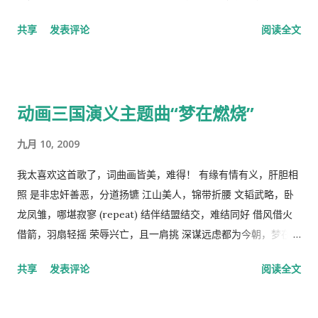
义者就面临着一个两难命题，“剥夺被剥夺者”后他们本身不能成
共享
发表评论
阅读全文
为“剥夺者”，否则就违背了他们的根本原则，而“人民公社”并不
能成为这个两难命题的解决方案。 这样，原有的社会结构就被打
破了。孟子说，劳力者食人，劳心者食于人。这句话简单而朴素
的概括了人类社会内部的依赖关系，张爱玲在他的《秧歌》中有
动画三国演义主题曲“梦在燃烧”
这么一句话，“穷靠富，富靠天”，也说明同样的道理。社会财富
的的积累客观上是为应付自然灾害造成的饥荒和其它突发事变，
九月 10, 2009
所以，地主和资本家的存在并不是坏事。他们残酷的剥削农民和
工人的原因缺乏社会正义，而法律和道德约束是维护社会正义的
我太喜欢这首歌了，词曲画皆美，难得！ 有缘有情有义，肝胆相
手段，而政府和社会舆论则是实现这种法律和道德的工具。 从社
照 是非忠奸善恶，分道扬镳 江山美人，锦带折腰 文韬武略，卧
会经济学角度来看，人民公社制度也违反了“ 公地的悲剧 ”原理。
龙凤雏，哪堪寂寥 (repeat) 结伴结盟结交，难结同好 借风借火
所谓的“公地的悲剧”，就是在资源公有的情况下会产生过度利
借箭，羽扇轻摇 荣辱兴亡，且一肩挑 深谋远虑都为今朝，梦在燃
用。美国经济学家哈丁（Garrett Hardin）使用公有的草地上放
烧 问鼎三足怎落脚，隆中对分晓 只盼来日登蜀道，再续出师表
共享
发表评论
阅读全文
羊的例子来说明这个原理。 草地的饲养容量是一定的，只要羊的
不鸣则矣，一鸣动九霄 不出则矣，一出比天高 (repeat) 视频见
总数不超过这个许可量，放牧人可以自由地增加自己羊的数量。
http://v.youku.com/v_show/id_XMTA4NTQyODUy.html
但是，随着放牧人不断增加羊的数量，当羊的总数超过了整个草
动画《三国演义》是由北京辉煌动画公司、央视动画与日本未来