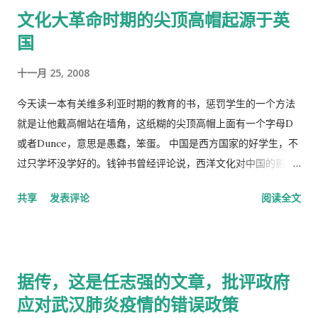
文化大革命时期的尖顶高帽起源于英
国
十一月 25, 2008
今天读一本有关维多利亚时期的教育的书，惩罚学生的一个方法
就是让他戴高帽站在墙角，这纸糊的尖顶高帽上面有一个字母D
或者Dunce，意思是愚蠢，笨蛋。 中国是西方国家的好学生，不
过只学坏没学好的。钱钟书曾经评论说，西洋文化对中国的影
响，一是鸦片，而是梅毒。中国人活学活用西洋文化，尖顶高帽
共享
发表评论
阅读全文
不是老师往学生头上戴，而是学生往老师头上戴。
据传，这是任志强的文章，批评政府
应对武汉肺炎疫情的错误政策