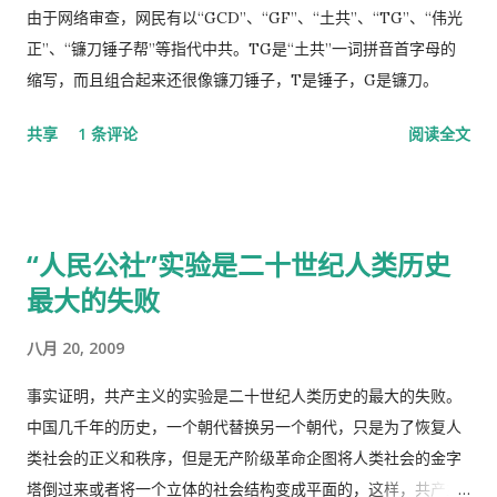
脚...
来。 她还是跟我说去那个很远的诊所去，我就跟她说，我不能开
由于网络审查，网民有以“GCD”、“GF”、“土共”、“TG”、“伟光
车，我得坐公共汽车花三四个小时去那里，我宁可在这里等三四
正”、“镰刀锤子帮”等指代中共。TG是“土共”一词拼音首字母的
十分钟，让医生抽空看一下我。 她还是坚持让我去那个诊所，于
缩写，而且组合起来还很像镰刀锤子，T是锤子，G是镰刀。
是我就跟她说，我去中国看我自己的医生，宁可乘坐十个小时的
共享
1 条评论
阅读全文
飞机回中国去看我的医生。 于是我就走了，当然我没有回国看医
生，去了另一个很远的诊所，花了三四个小时，顺便去了一趟中
国超市卖豆腐乳。 这里哪些人看病买药不需要付钱？ 16岁以下的
16-18随并且全日制在校生 60岁以上的 孕妇 又一个公费医疗证书
“人民公社”实验是二十世纪人类历史
享受政府福利的 正在找工作，并且接受待业补贴的 退伍军人 还
最大的失败
有一些其它的人，我也不清楚是什么。总之工作并且付税的人看
病买药得付钱，没有工作没有收入，靠政府救济的人买药不需要
八月 20, 2009
付钱。 这里的药费很奇怪，没有考证过，不管医生开的一种药或
者十种药，都一个价钱，6镑多。
事实证明，共产主义的实验是二十世纪人类历史的最大的失败。
中国几千年的历史，一个朝代替换另一个朝代，只是为了恢复人
类社会的正义和秩序，但是无产阶级革命企图将人类社会的金字
塔倒过来或者将一个立体的社会结构变成平面的，这样，共产主