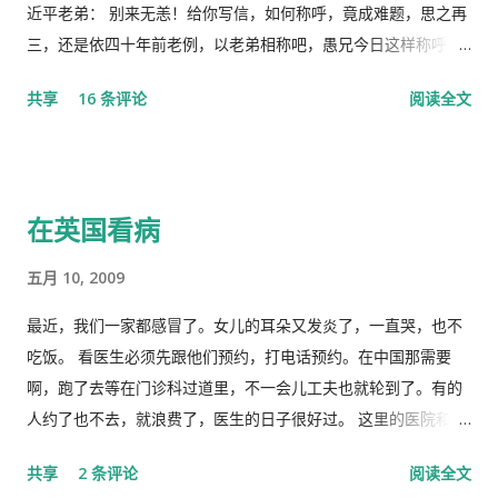
并且格外的强调这次会议中最重要的党的主席的长篇讲话，是一
近平老弟： 别来无恙！给你写信，如何称呼，竟成难题，思之再
个鼓舞人心、英明正确的战略部署，为世界指明了防治疫情的方
三，还是依四十年前老例，以老弟相称吧，愚兄今日这样称呼
向，号召用举国体制的力量，应对大考，战胜疫情，并取得中国
你，既不是故意大不敬，更不是存心套近乎，只因我与你确实有
共享
16 条评论
阅读全文
特色社会主义制度的伟大胜利。“体现了”党中央对疫情形势的判
些难分难解的缘由，作为中共老一辈革命家的第一代传人，我俩
断是正确的，“彰显了中国共产党领导和中国特色社会主义制度的
出身相近，背景相似，细数父辈同为开国副总理而后又同进政治
显著优势。” 一时之间，举国上下都在为伟大领袖的讲话而欢呼
局履职的，在所谓＂红二代＂的诸弟兄中，屈指仅有你我两人而
雀跃，似乎中国又进入了那个曾经伟大的大跃进时代，又进入了
已，现在我不禁疑惑有人故意造成两雄相争的局面似的。而今时
在英国看病
四处红旗飘舞，高举红宝书，三呼领袖“万岁、万岁、万万岁”的
迁势易，成王败寇，你已居庙堂之颠颐指气使，拱为一尊，而我
时代。更有许多人在从各个角度解释自己从2月23日讲话中发现的
却拜你所赐＂以非罪之身” [1] 陷缧绁 [2] 之中，且身患顽疾，苟
五月 10, 2009
精华，以为中国又进入了一个新时代。 我也好奇并认真的学习了
延残喘，来日无多了，你我本同根同源，然人各有志，政见多有
这篇讲话，但我从中看到的却与各种新闻媒体和网络上报道的“伟
不合，而人在江湖常身不由己参差磨擦，势所难免，及至互存芥
最近，我们一家都感冒了。女儿的耳朵又发炎了，一直哭，也不
大”完全相反。那里站着的不是一位皇帝在展示自己的“新衣”，而
蒂，歧见日深，各方争相抅陷深文周纳 [3] ，逐成水火之势，愚
吃饭。 看医生必须先跟他们预约，打电话预约。在中国那需要
是一位剥光了衣服也要坚持当皇帝的小丑。尽管高举一块又一块
本想趁党《十八大》之际，直面老弟，有所陈述，以消弭误解，
啊，跑了去等在门诊科过道里，不一会儿工夫也就轮到了。有的
的遮羞布试图掩盖自己根本就没穿衣服的现实，但丝毫也不掩饰
重修旧好，不料吾弟早巳布局，预设网罗、赚我入京、以非常手
人约了也不去，就浪费了，医生的日子很好过。 这里的医院和诊
自己要坚决当皇帝的野心，和谁不让我当皇帝，就让你灭亡的决
段夺我自由，此诚为我党历史上又一次毁章行事--未经中央委员
所是分开的。诊所和药房也是分开的。诊所不买药，所以医生只
共享
2 条评论
阅读全文
心！ 讲话分为一、二、三、四和最后，我也来个一、二、三、四
会审议而私事抓捕在任的政治局委员。此例一开必将党无法度，
管看病、开方子，当然积极性也不高。要是国内医院，有业务指