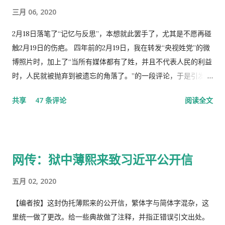
三月 06, 2020
2月18日落笔了“记忆与反思”，本想就此罢手了，尤其是不愿再碰
触2月19日的伤疤。 四年前的2月19日，我在转发“央视姓党”的微
博照片时，加上了“当所有媒体都有了姓，并且不代表人民的利益
时，人民就被抛弃到被遗忘的角落了。”的一段评论，于是引发了
“十日文革“式的全网大批判和留党察看一年的党的组织纪律的处
共享
47 条评论
阅读全文
分！因此，每年的2月19日我都坚决的放下手中的笔，以守护曾经
的这一天。 但此次中国武汉肺炎疫情的暴发，恰恰验证了“当媒
体都姓党”时，“人民就被抛弃”了的现实。没有了媒体代表人民利
益去公告事实的真相，剩下的就是人民的生命被病毒和体制的重
网传：狱中薄熙来致习近平公开信
病共同伤害的结果。 几天之后媒体上、网络上疯传着2月23日中
央召开全国上下约17万人参加的大会，被称为中国历史上参加人
五月 02, 2020
数最多的中央大会。且远胜于当年七千人的庐山会议的规模，有
着比七千人大会更重要的现实意义，也被称为是一次伟大的会
【编者按】这封伪托薄熙来的公开信，繁体字与简体字混杂，这
议。 网上许多人在用各种方式吹嘘和吹捧这次大会的伟大意义，
里统一做了更改。给一些典故做了注释，并指正错误引文出处。