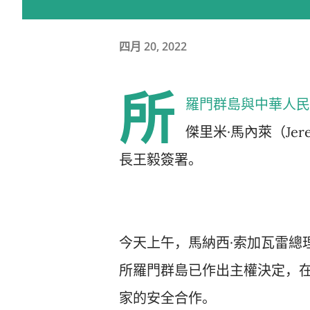
四月 20, 2022
所
羅門群島與中華人民
傑里米·馬內萊（Jer
長王毅簽署。
今天上午，馬納西·索加瓦雷總理(
所羅門群島已作出主權決定，在
家的安全合作。