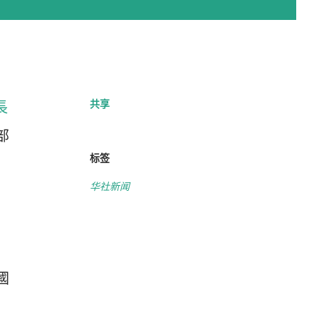
共享
長
部
标签
华社新闻
國