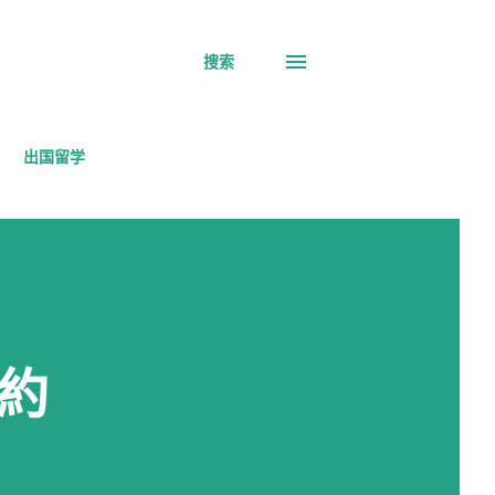
搜索
出国留学
約