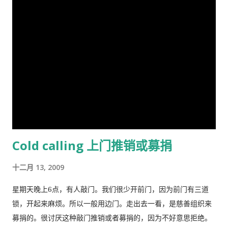
名。林恩在英国剑桥国王学院接受教育。他曾在埃克塞特大学担
任心理学讲师，并在都柏林经济与社会研究所和阿尔斯特大学科
尔雷恩分校担任心理学教授。 许多科学家批评林恩关于种族和民
族智力差异的研究缺乏科学严谨性、歪曲数据以及促进种族主义
政治议程。许多学者和知识分子表示，林恩与促进 科学种族主义
的学者和组织网络有关。 在 1970 年代后期，林恩写道，他发现
东亚人的平均智商更高(IQ) 高于欧洲人，欧洲人的平均智商高于
撒哈拉以南非洲人。 1990 年，他提出弗林效应 ——自 1930 年代
以来在世界各地观察到的智商分数逐渐提高——可能可以用改善
营养来解释。 在与Tatu Vanhanen合着的两本书中，林恩 和
Cold calling 上门推销或募捐
Vanhanen 认为，不同国家之间发展指数的差异部分是由其公民
的平均智商造成的。 林恩还认为，低智商人群的高生育率对西方
十二月 13, 2009
文明构成重大威胁，因为他认为智商低的人最终将超过高智商的
人。他主张采取政治措施来防止这种情况发生，包括反移民和优
星期天晚上6点，有人敲门。我们很少开前门，因为前门有三道
生政策，这在国际上引起了严厉批评。 林恩是《人类季刊》的编
锁，开起来麻烦。所以一般用边门。走出去一看，是慈善组织来
辑委员会成员，被评论家描述为“科学种族主义机构的基石”。他
募捐的。很讨厌这种敲门推销或者募捐的，因为不好意思拒绝。