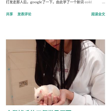
也是先锋基金的董事会成员，该基金为《人类季刊》提供资金，
打发走那人后，google了一下，由此学了一个新词 cold
也被认定为种族主义组织。 早年生活和职业 林恩的父亲悉尼·克
calling，指的是上门或者电话推销或募捐的营销手段。网上有个
共享
发表评论
阅读全文
罗斯·哈兰德 ( Sydney Cross Harland , 1891–1982)是一位植物学
投票，问的是你是否介意慈善组织敲门募捐，89%的人表示反
家和皇家学会会员，以棉花遗传学研究而闻名。他由母亲在布里
感。 偶有个同事，说她从来不应门。因为大多数敲门的人都是这
斯托尔长大，在童年和青少年时期没有见到在特立尼达和秘鲁生
类 cold caller 或者骗子, 偶说那你错过重要的事怎么办？答曰，
活和工作的父亲。 林恩曾在英国布里斯托尔文法学校和剑桥大学
朋友亲戚来访一般事先打电话通知，其他重要事务可以通过邮
接受教育。他曾在埃克塞特大学担任心理学讲师，在都柏林经济
件。想想也对，除了抄电表的每个季度来一次外，确实没有什么
与社会研究所和阿尔斯特大学担任心理学教授。 1974 年，林恩...
重要的‘不速之客’。偶准备以后也学她，至少不轻易为陌生人开
门。