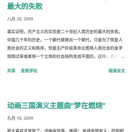
最大的失败
有一些其它的人，我也不清楚是什么。总之工作并且付税的人看
病买药得付钱，没有工作没有收入，靠政府救济的人买药不需要
八月 20, 2009
付钱。 这里的药费很奇怪，没有考证过，不管医生开的一种药或
者十种药，都一个价钱，6镑多。
事实证明，共产主义的实验是二十世纪人类历史的最大的失败。
中国几千年的历史，一个朝代替换另一个朝代，只是为了恢复人
类社会的正义和秩序，但是无产阶级革命企图将人类社会的金字
塔倒过来或者将一个立体的社会结构变成平面的，这样，共产主
义者就面临着一个两难命题，“剥夺被剥夺者”后他们本身不能成
共享
发表评论
阅读全文
为“剥夺者”，否则就违背了他们的根本原则，而“人民公社”并不
能成为这个两难命题的解决方案。 这样，原有的社会结构就被打
破了。孟子说，劳力者食人，劳心者食于人。这句话简单而朴素
的概括了人类社会内部的依赖关系，张爱玲在他的《秧歌》中有
动画三国演义主题曲“梦在燃烧”
这么一句话，“穷靠富，富靠天”，也说明同样的道理。社会财富
的的积累客观上是为应付自然灾害造成的饥荒和其它突发事变，
九月 10, 2009
所以，地主和资本家的存在并不是坏事。他们残酷的剥削农民和
工人的原因缺乏社会正义，而法律和道德约束是维护社会正义的
我太喜欢这首歌了，词曲画皆美，难得！ 有缘有情有义，肝胆相