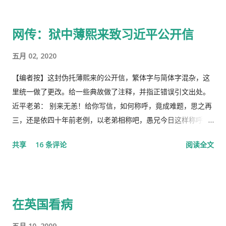
体都姓党”时，“人民就被抛弃”了的现实。没有了媒体代表人民利
益去公告事实的真相，剩下的就是人民的生命被病毒和体制的重
网传：狱中薄熙来致习近平公开信
病共同伤害的结果。 几天之后媒体上、网络上疯传着2月23日中
央召开全国上下约17万人参加的大会，被称为中国历史上参加人
五月 02, 2020
数最多的中央大会。且远胜于当年七千人的庐山会议的规模，有
着比七千人大会更重要的现实意义，也被称为是一次伟大的会
【编者按】这封伪托薄熙来的公开信，繁体字与简体字混杂，这
议。 网上许多人在用各种方式吹嘘和吹捧这次大会的伟大意义，
里统一做了更改。给一些典故做了注释，并指正错误引文出处。
并且格外的强调这次会议中最重要的党的主席的长篇讲话，是一
近平老弟： 别来无恙！给你写信，如何称呼，竟成难题，思之再
个鼓舞人心、英明正确的战略部署，为世界指明了防治疫情的方
三，还是依四十年前老例，以老弟相称吧，愚兄今日这样称呼
向，号召用举国体制的力量，应对大考，战胜疫情，并取得中国
你，既不是故意大不敬，更不是存心套近乎，只因我与你确实有
共享
16 条评论
阅读全文
特色社会主义制度的伟大胜利。“体现了”党中央对疫情形势的判
些难分难解的缘由，作为中共老一辈革命家的第一代传人，我俩
断是正确的，“彰显了中国共产党领导和中国特色社会主义制度的
出身相近，背景相似，细数父辈同为开国副总理而后又同进政治
显著优势。” 一时之间，举国上下都在为伟大领袖的讲话而欢呼
局履职的，在所谓＂红二代＂的诸弟兄中，屈指仅有你我两人而
雀跃，似乎中国又进入了那个曾经伟大的大跃进时代，又进入了
已，现在我不禁疑惑有人故意造成两雄相争的局面似的。而今时
在英国看病
四处红旗飘舞，高举红宝书，三呼领袖“万岁、万岁、万万岁”的
迁势易，成王败寇，你已居庙堂之颠颐指气使，拱为一尊，而我
时代。更有许多人在从各个角度解释自己从2月23日讲话中发现的
却拜你所赐＂以非罪之身” [1] 陷缧绁 [2] 之中，且身患顽疾，苟
五月 10, 2009