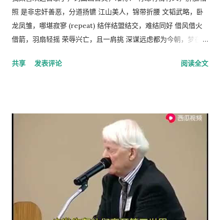
手段，而政府和社会舆论则是实现这种法律和道德的工具。 从社
照 是非忠奸善恶，分道扬镳 江山美人，锦带折腰 文韬武略，卧
会经济学角度来看，人民公社制度也违反了“ 公地的悲剧 ”原理。
龙凤雏，哪堪寂寥 (repeat) 结伴结盟结交，难结同好 借风借火
所谓的“公地的悲剧”，就是在资源公有的情况下会产生过度利
借箭，羽扇轻摇 荣辱兴亡，且一肩挑 深谋远虑都为今朝，梦在燃
用。美国经济学家哈丁（Garrett Hardin）使用公有的草地上放
烧 问鼎三足怎落脚，隆中对分晓 只盼来日登蜀道，再续出师表
共享
发表评论
阅读全文
羊的例子来说明这个原理。 草地的饲养容量是一定的，只要羊的
不鸣则矣，一鸣动九霄 不出则矣，一出比天高 (repeat) 视频见
总数不超过这个许可量，放牧人可以自由地增加自己羊的数量。
http://v.youku.com/v_show/id_XMTA4NTQyODUy.html
但是，随着放牧人不断增加羊的数量，当羊的总数超过了整个草
动画《三国演义》是由北京辉煌动画公司、央视动画与日本未来
地饲养量的时候，草地最终会荒芜，甚至成为不毛之地。产生这
行星株式会社联手制作的，集结了中日两国一流的动画设计团
种情况的原因在于:对每一个牧羊人来说，每增加一头羊会给他个
队，忠实于原著、场面宏大。该片的主力收视人群锁定在16至35
人带来利益，他可以享受这种利益，相对地，由于增加一头羊从
岁的国内外青年观众。 目前，动画版《三国演义》正在与美、
而导致过度放牧的损失则是由全体放牧人来承担的，对每一个放
英、法、意、俄等13个国家、30多个电视机构商议播放事项，预
牧人来说增加羊的数量是合理的。 人民公社的土地属于国有或集
计明年4月在日本、欧美等西方主流动画频道开播。据悉，在日本
体所有，经过“土地改革”运动把地主和资本家的私有财产变为公
该片的第一版漫画图书首次印刷出版预计100万册。动画《三国
有。公社成员参加集体劳动，在公共食堂里吃饭，所有成员都有
演义》的问世，是中日两国在动画制作领域上的一次成功的合作
不劳而获的想法，最大限度的享受公共财产，最少限度的作出贡
尝试，也是中国主题的动画大片进入西方主流动画频道的一次有
献。尽管有公分制和生产竞赛，这种热情很快耗尽，做假随之产
益的探索，对推广中国传统文化起到了积极作用。