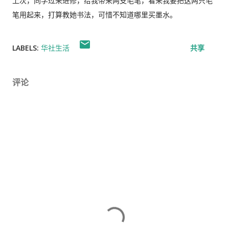
上次，同学过来进修，给我带来两支毛笔，看来我要把这两只毛
笔用起来，打算教她书法，可惜不知道哪里买墨水。
LABELS:
华社生活
共享
评论