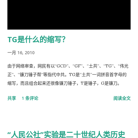
克利斯之剑 [7] ，但我身为革命后代，岂能在哀鸿遍野，生灵涂
我开了一条消炎药膏，我也没有买。上次朋友回国，留给我好多
炭之时无动于衷，坐视不顾！且气结于胸，骨鲠在喉！故我甘冒
感冒药和一条999皮炎平，我就又吃了那些感冒药，在鼻子上涂
斧钺之凶，不避逆鳞 [8] 之怒，决然披肝沥胆，谨向老弟直抒胸
了皮炎平。 那天亲自跑去了看医生，接待室的女人说，预约全满
臆如下。 第一、是你打开了潘多拉魔盒 [9] 这次肆虐全球的新冠
了， 那我只好说，约明天的。 她说，电脑系统坏了，不能预约。
TG是什么的缩写？
瘟疫是由于你渎职，刻意隐瞒而直接造成的，你必须象个有担当
让我去一个很远的诊所去。 我说，就在这里等，如果医生如果空
的＂男儿＂坦白负起全责，不然，象当下你四处指鹿为马、卸责
出来了，只需半分钟（那是三十秒）时间，看一下我女儿的耳朵
一月 16, 2010
甩锅，妄图嫁禍於人，这样做的结果，一定是搬起石头砸自己的
和我的烂鼻子。 她说，没有这样的规矩。 于是我差点跟她吵起
脚...
来。 她还是跟我说去那个很远的诊所去，我就跟她说，我不能开
由于网络审查，网民有以“GCD”、“GF”、“土共”、“TG”、“伟光
车，我得坐公共汽车花三四个小时去那里，我宁可在这里等三四
正”、“镰刀锤子帮”等指代中共。TG是“土共”一词拼音首字母的
十分钟，让医生抽空看一下我。 她还是坚持让我去那个诊所，于
缩写，而且组合起来还很像镰刀锤子，T是锤子，G是镰刀。
是我就跟她说，我去中国看我自己的医生，宁可乘坐十个小时的
共享
1 条评论
阅读全文
飞机回中国去看我的医生。 于是我就走了，当然我没有回国看医
生，去了另一个很远的诊所，花了三四个小时，顺便去了一趟中
国超市卖豆腐乳。 这里哪些人看病买药不需要付钱？ 16岁以下的
16-18随并且全日制在校生 60岁以上的 孕妇 又一个公费医疗证书
“人民公社”实验是二十世纪人类历史
享受政府福利的 正在找工作，并且接受待业补贴的 退伍军人 还