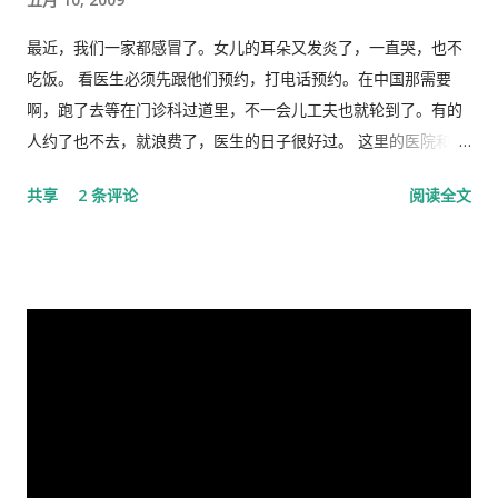
精华，以为中国又进入了一个新时代。 我也好奇并认真的学习了
延残喘，来日无多了，你我本同根同源，然人各有志，政见多有
这篇讲话，但我从中看到的却与各种新闻媒体和网络上报道的“伟
不合，而人在江湖常身不由己参差磨擦，势所难免，及至互存芥
最近，我们一家都感冒了。女儿的耳朵又发炎了，一直哭，也不
大”完全相反。那里站着的不是一位皇帝在展示自己的“新衣”，而
蒂，歧见日深，各方争相抅陷深文周纳 [3] ，逐成水火之势，愚
吃饭。 看医生必须先跟他们预约，打电话预约。在中国那需要
是一位剥光了衣服也要坚持当皇帝的小丑。尽管高举一块又一块
本想趁党《十八大》之际，直面老弟，有所陈述，以消弭误解，
啊，跑了去等在门诊科过道里，不一会儿工夫也就轮到了。有的
的遮羞布试图掩盖自己根本就没穿衣服的现实，但丝毫也不掩饰
重修旧好，不料吾弟早巳布局，预设网罗、赚我入京、以非常手
人约了也不去，就浪费了，医生的日子很好过。 这里的医院和诊
自己要坚决当皇帝的野心，和谁不让我当皇帝，就让你灭亡的决
段夺我自由，此诚为我党历史上又一次毁章行事--未经中央委员
所是分开的。诊所和药房也是分开的。诊所不买药，所以医生只
共享
2 条评论
阅读全文
心！ 讲话分为一、二、三、四和最后，我也来个一、二、三、四
会审议而私事抓捕在任的政治局委员。此例一开必将党无法度，
管看病、开方子，当然积极性也不高。要是国内医院，有业务指
和最后吧！ 一、 第一部分是“关于前一段疫情防治工作” 这里
国无宁日也！真堪抚掌长太息矣！ 诚然，这都是政治利益冲突演
标，医生多开药，医院多创收，多拿奖金，医生就拼命给你开。
讲的是表彰自己的伟大成绩，包括1月7日的批示。“亲自指挥、亲
变使然，我既纵身政壇泥淖，求仁得仁，又有何怨？ 我陷狱八
这里的的医生听说你敢冒了，给你量以下体温，看一下耳朵有没
自部署”要有正确的战略策略，要靠统一领导、统一指挥、统一行
载，不闻世事久矣，已身如槁木，心似古井，本不会也不愿更不
有发炎，听一下肺有没有杂音，然后会跟你说去买一些止痛片和
动，举国体制的医疗物资和生活用品的...
屑来打扰老弟，但近年来国事蜩螗 [4] ，香港反送中风暴汹涌未
退烧药吃了，多喝水。在国内，一点感冒，就要几十块、上百的
息，讵料武汉瘟疫接踵而至，环顾宇内鄂民死伤枕籍，国人血泪
药费。 去医院看病必须经过诊所，由医生开转诊单子才可以。只
成河，同胞呼救嚎哭，声声不息，国难当头，风云为之变色，天
有一些意外事故，叫了救护车可以直接往医院送。在中国哪里需
地为之震悚！ 苍生生何辜，遭此荼毒！百姓何咎？蒙此浩劫！ 语
要这些啊。 我得了重感冒后，医生就让我自己去买退烧药和止痛
云：＂天下兴亡，匹夫有责＂ [5] ！又曰＂苟利国家生死以，岂
片，吃了也没管用，瘫在床上两三天后，鼻子和嘴唇全烂起来
因祸福避趋之！ [6] ＂我虽身陷寃狱，头悬随时都可落下的达摩
了，中医叫上火呢。又去看医生了，医生看了一下我的鼻子，给