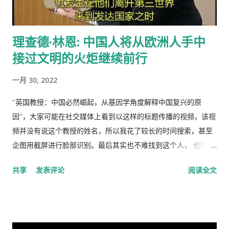
生。 解决“公地的悲剧”的方法是“把草地作为私有财产分给每一个
牧羊人让他们放羊”。这从改革开放后“包干到户”的成功就是很好
理查德·林恩: 中国人将从欧洲人手中
的例证。 历史走到今天，我们的社会仍然缺乏正义，法律和道德
接过文明的火炬继续前行
建设仍然是少数人攫取社会财富和权利的手段，新闻媒体还只是
一个利益集团的喉舌，舆论受到严格的监控。土地和资产的私有
一月 30, 2022
化话题仍然是中国的禁忌。 这种局面必须打破。
“英国教授：中国必然崛起，从基因学角度解释中国复兴的原
因”，大家可能在社交媒体上看到以这样的标题传播的视频，该视
频并没有说这个教授的姓名，所以我花了较长的时间搜索，甚至
企图用截屏进行脸部识别。最后其实也不难找到这个人， 他叫理
查德·林恩（Richar Lynn）生于 1930 年 2 月 20 日，是一位备受
共享
发表评论
阅读全文
争议的英国心理学家和作家。林恩曾任阿尔斯特大学心理学名誉
教授，2018年被大学撤销职称。曾任《人类季刊》副主编，现任
《人类季刊》主编。 白人至上主义杂志和科学种族主义的传播者
。林恩研究智力，并以他对智力的性别和种族差异的信念而闻