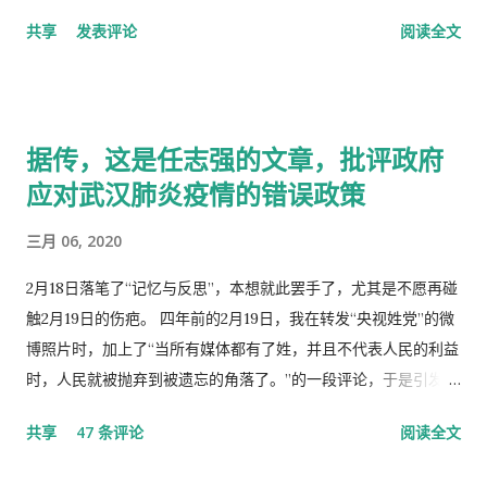
响，一是鸦片，而是梅毒。中国人活学活用西洋文化，尖顶高帽
共享
发表评论
阅读全文
不是老师往学生头上戴，而是学生往老师头上戴。
据传，这是任志强的文章，批评政府
应对武汉肺炎疫情的错误政策
三月 06, 2020
2月18日落笔了“记忆与反思”，本想就此罢手了，尤其是不愿再碰
触2月19日的伤疤。 四年前的2月19日，我在转发“央视姓党”的微
博照片时，加上了“当所有媒体都有了姓，并且不代表人民的利益
时，人民就被抛弃到被遗忘的角落了。”的一段评论，于是引发了
“十日文革“式的全网大批判和留党察看一年的党的组织纪律的处
共享
47 条评论
阅读全文
分！因此，每年的2月19日我都坚决的放下手中的笔，以守护曾经
的这一天。 但此次中国武汉肺炎疫情的暴发，恰恰验证了“当媒