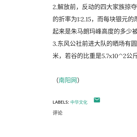
2.解放前，反动的四大家族掠
的折率为1:2.15，而每块银元
起来是朱马朗玛峰高度的多少被
3.东风公社前进大队的晒场有圆锥
米，若谷的比重是5.7x10^2
（
南阳网
）
LABELS:
中华文化
评论