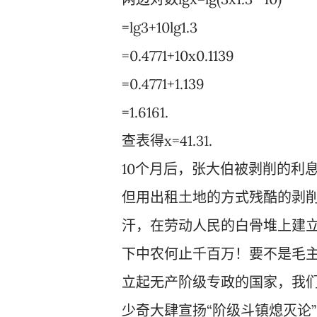
=lg3+10lg1.3
=0.4771+10x0.1139
=0.4771+1.139
=1.6161.
查表得x=41.31.
10个月后，张大伯被剥削的利息是4
但用出租土地的方式残酷的剥
汗，在劳动人民的白骨堆上建
下中农何止千百万！要不是毛
立起无产阶级专政的国家，我
少奇大肆宣扬“阶级斗镇熄灭论