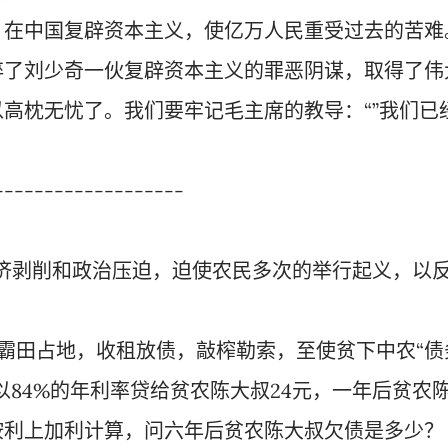
。在中国复辟资本主义，使亿万人民重受过去的苦难
碎了刘少奇一伙复辟资本主义的罪恶阴谋，取得了伟
高枕无忧了。我们要牢记毛主席的教导：“”我们已
-------------------
济剥削和政治压迫，迫使农民多次的举行起义，以
，霸田占地，收租放债，敲榨勒索，至使贫下中农“债
以84%的年利率贷给贫农陈大叔24元，一年后贫农
按利上加利计算，问六年后贫农陈大叔欠债是多少？