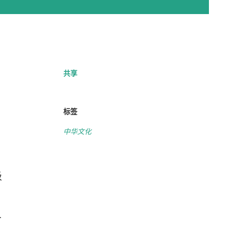
共享
标签
中华文化
级
步
界