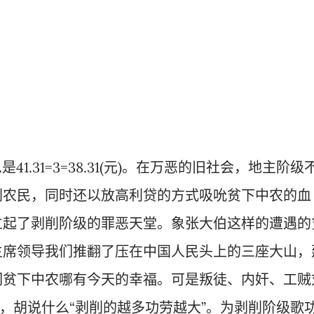
1.31=3=38.31(元)。在万恶的旧社会，地主阶级
削农民，同时还以放高利贷的方式吸吮贫下中农的血
立起了剥削阶级的罪恶天堂。象张大伯这样的遭遇的
主席领导我们推翻了压在中国人民头上的三座大山，
们贫下中农哪有今天的幸福。可是叛徒、内奸、工贼
”，胡说什么“剥削的越多功劳越大”。为剥削阶级歌