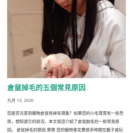
名。林恩在英国剑桥国王学院接受教育。他曾在埃克塞特大学担
任心理学讲师，并在都柏林经济与社会研究所和阿尔斯特大学科
尔雷恩分校担任心理学教授。 许多科学家批评林恩关于种族和民
族智力差异的研究缺乏科学严谨性、歪曲数据以及促进种族主义
政治议程。许多学者和知识分子表示，林恩与促进 科学种族主义
的学者和组织网络有关。 在 1970 年代后期，林恩写道，他发现
东亚人的平均智商更高(IQ) 高于欧洲人，欧洲人的平均智商高于
撒哈拉以南非洲人。 1990 年，他提出弗林效应 ——自 1930 年代
以来在世界各地观察到的智商分数逐渐提高——可能可以用改善
营养来解释。 在与Tatu Vanhanen合着的两本书中，林恩 和
倉鼠掉毛的五個常見原因
Vanhanen 认为，不同国家之间发展指数的差异部分是由其公民
的平均智商造成的。 林恩还认为，低智商人群的高生育率对西方
九月 13, 2020
文明构成重大威胁，因为他认为智商低的人最终将超过高智商的
人。他主张采取政治措施来防止这种情况发生，包括反移民和优
您是否注意到寵物倉鼠有掉毛現象？如果您的小毛茸茸有一些禿
生政策，这在国际上引起了严厉批评。 林恩是《人类季刊》的编
斑，想知道它的狀況，本文爲您介紹了倉鼠脫毛的一些常見原
辑委员会成员，被评论家描述为“科学种族主义机构的基石”。他
因。 倉鼠掉毛的原因 摩擦 您的寵物會花費很多時間在籠子或玩