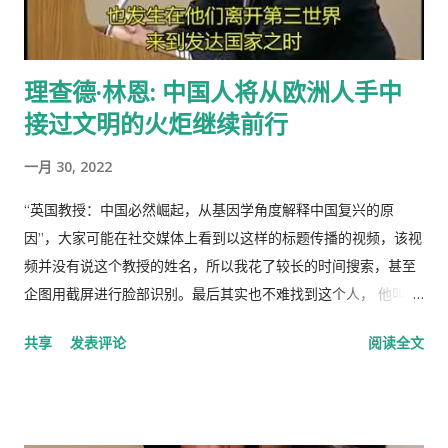
理查德·林恩: 中国人将从欧洲人手中
接过文明的火炬继续前行
一月 30, 2022
“英国教授：中国必然崛起，从基因学角度解释中国复兴的原
因”，大家可能在社交媒体上看到以这样的标题传播的视频，该视
频并没有说这个教授的姓名，所以我花了较长的时间搜索，甚至
企图用截屏进行脸部识别。最后其实也不难找到这个人， 他叫理
查德·林恩（Richar Lynn）生于 1930 年 2 月 20 日，是一位备受
共享
发表评论
阅读全文
争议的英国心理学家和作家。林恩曾任阿尔斯特大学心理学名誉
教授，2018年被大学撤销职称。曾任《人类季刊》副主编，现任
《人类季刊》主编。 白人至上主义杂志和科学种族主义的传播者
。林恩研究智力，并以他对智力的性别和种族差异的信念而闻