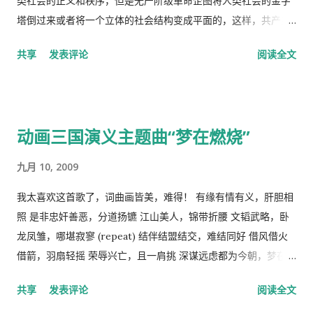
类社会的正义和秩序，但是无产阶级革命企图将人类社会的金字
塔倒过来或者将一个立体的社会结构变成平面的，这样，共产主
义者就面临着一个两难命题，“剥夺被剥夺者”后他们本身不能成
共享
发表评论
阅读全文
为“剥夺者”，否则就违背了他们的根本原则，而“人民公社”并不
能成为这个两难命题的解决方案。 这样，原有的社会结构就被打
破了。孟子说，劳力者食人，劳心者食于人。这句话简单而朴素
的概括了人类社会内部的依赖关系，张爱玲在他的《秧歌》中有
动画三国演义主题曲“梦在燃烧”
这么一句话，“穷靠富，富靠天”，也说明同样的道理。社会财富
的的积累客观上是为应付自然灾害造成的饥荒和其它突发事变，
九月 10, 2009
所以，地主和资本家的存在并不是坏事。他们残酷的剥削农民和
工人的原因缺乏社会正义，而法律和道德约束是维护社会正义的
我太喜欢这首歌了，词曲画皆美，难得！ 有缘有情有义，肝胆相
手段，而政府和社会舆论则是实现这种法律和道德的工具。 从社
照 是非忠奸善恶，分道扬镳 江山美人，锦带折腰 文韬武略，卧
会经济学角度来看，人民公社制度也违反了“ 公地的悲剧 ”原理。
龙凤雏，哪堪寂寥 (repeat) 结伴结盟结交，难结同好 借风借火
所谓的“公地的悲剧”，就是在资源公有的情况下会产生过度利
借箭，羽扇轻摇 荣辱兴亡，且一肩挑 深谋远虑都为今朝，梦在燃
用。美国经济学家哈丁（Garrett Hardin）使用公有的草地上放
烧 问鼎三足怎落脚，隆中对分晓 只盼来日登蜀道，再续出师表
共享
发表评论
阅读全文
羊的例子来说明这个原理。 草地的饲养容量是一定的，只要羊的
不鸣则矣，一鸣动九霄 不出则矣，一出比天高 (repeat) 视频见