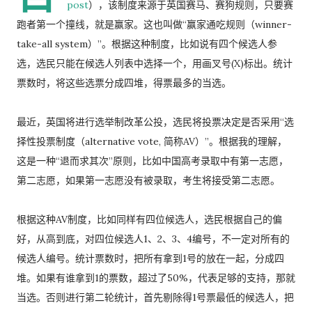
post
），该制度来源于英国赛马、赛狗规则，只要赛
跑者第一个撞线，就是赢家。这也叫做“赢家通吃规则（winner-
take-all system）”。根据这种制度，比如说有四个候选人参
选，选民只能在候选人列表中选择一个，用画叉号(X)标出。统计
票数时，将这些选票分成四堆，得票最多的当选。
最近，英国将进行选举制改革公投，选民将投票决定是否采用“选
择性投票制度（alternative vote, 简称AV）”。根据我的理解，
这是一种“退而求其次”原则，比如中国高考录取中有第一志愿，
第二志愿，如果第一志愿没有被录取，考生将接受第二志愿。
根据这种AV制度，比如同样有四位候选人，选民根据自己的偏
好，从高到底，对四位候选人1、2、3、4编号，不一定对所有的
候选人编号。统计票数时，把所有拿到1号的放在一起，分成四
堆。如果有谁拿到1的票数，超过了50%，代表足够的支持，那就
当选。否则进行第二轮统计，首先剔除得1号票最低的候选人，把