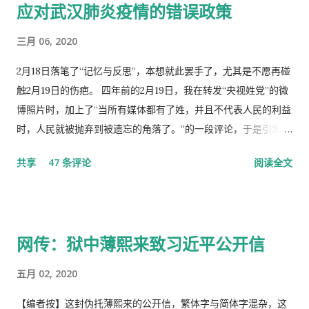
应对武汉肺炎疫情的错误政策
三月 06, 2020
2月18日落笔了“记忆与反思”，本想就此罢手了，尤其是不愿再碰
触2月19日的伤疤。 四年前的2月19日，我在转发“央视姓党”的微
博照片时，加上了“当所有媒体都有了姓，并且不代表人民的利益
时，人民就被抛弃到被遗忘的角落了。”的一段评论，于是引发了
“十日文革“式的全网大批判和留党察看一年的党的组织纪律的处
共享
47 条评论
阅读全文
分！因此，每年的2月19日我都坚决的放下手中的笔，以守护曾经
的这一天。 但此次中国武汉肺炎疫情的暴发，恰恰验证了“当媒
体都姓党”时，“人民就被抛弃”了的现实。没有了媒体代表人民利
益去公告事实的真相，剩下的就是人民的生命被病毒和体制的重
网传：狱中薄熙来致习近平公开信
病共同伤害的结果。 几天之后媒体上、网络上疯传着2月23日中
央召开全国上下约17万人参加的大会，被称为中国历史上参加人
五月 02, 2020
数最多的中央大会。且远胜于当年七千人的庐山会议的规模，有
着比七千人大会更重要的现实意义，也被称为是一次伟大的会
【编者按】这封伪托薄熙来的公开信，繁体字与简体字混杂，这