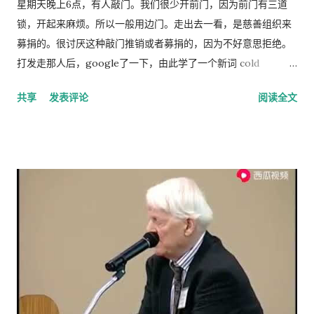
化话题仍然是中国的禁忌。 这种局面必须打破。
星期天晚上6点，有人敲门。我们很少开前门，因为前门有三道
锁，开起来麻烦。所以一般用边门。走出去一看，是慈善组织来
募捐的。很讨厌这种敲门推销或者募捐的，因为不好意思拒绝。
打发走那人后，google了一下，由此学了一个新词 cold
calling，指的是上门或者电话推销或募捐的营销手段。网上有个
共享
发表评论
阅读全文
投票，问的是你是否介意慈善组织敲门募捐，89%的人表示反
感。 偶有个同事，说她从来不应门。因为大多数敲门的人都是这
类 cold caller 或者骗子, 偶说那你错过重要的事怎么办？答曰，
朋友亲戚来访一般事先打电话通知，其他重要事务可以通过邮
件。想想也对，除了抄电表的每个季度来一次外，确实没有什么
重要的‘不速之客’。偶准备以后也学她，至少不轻易为陌生人开
门。