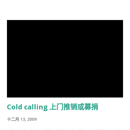
总数不超过这个许可量，放牧人可以自由地增加自己羊的数量。
http://v.youku.com/v_show/id_XMTA4NTQyODUy.html
但是，随着放牧人不断增加羊的数量，当羊的总数超过了整个草
动画《三国演义》是由北京辉煌动画公司、央视动画与日本未来
地饲养量的时候，草地最终会荒芜，甚至成为不毛之地。产生这
行星株式会社联手制作的，集结了中日两国一流的动画设计团
种情况的原因在于:对每一个牧羊人来说，每增加一头羊会给他个
队，忠实于原著、场面宏大。该片的主力收视人群锁定在16至35
人带来利益，他可以享受这种利益，相对地，由于增加一头羊从
岁的国内外青年观众。 目前，动画版《三国演义》正在与美、
而导致过度放牧的损失则是由全体放牧人来承担的，对每一个放
英、法、意、俄等13个国家、30多个电视机构商议播放事项，预
牧人来说增加羊的数量是合理的。 人民公社的土地属于国有或集
计明年4月在日本、欧美等西方主流动画频道开播。据悉，在日本
体所有，经过“土地改革”运动把地主和资本家的私有财产变为公
该片的第一版漫画图书首次印刷出版预计100万册。动画《三国
有。公社成员参加集体劳动，在公共食堂里吃饭，所有成员都有
演义》的问世，是中日两国在动画制作领域上的一次成功的合作
不劳而获的想法，最大限度的享受公共财产，最少限度的作出贡
尝试，也是中国主题的动画大片进入西方主流动画频道的一次有
献。尽管有公分制和生产竞赛，这种热情很快耗尽，做假随之产
益的探索，对推广中国传统文化起到了积极作用。
生。 解决“公地的悲剧”的方法是“把草地作为私有财产分给每一个
牧羊人让他们放羊”。这从改革开放后“包干到户”的成功就是很好
Cold calling 上门推销或募捐
的例证。 历史走到今天，我们的社会仍然缺乏正义，法律和道德
建设仍然是少数人攫取社会财富和权利的手段，新闻媒体还只是
十二月 13, 2009
一个利益集团的喉舌，舆论受到严格的监控。土地和资产的私有