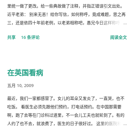
议。 网上许多人在用各种方式吹嘘和吹捧这次大会的伟大意义，
里统一做了更改。给一些典故做了注释，并指正错误引文出处。
并且格外的强调这次会议中最重要的党的主席的长篇讲话，是一
近平老弟： 别来无恙！给你写信，如何称呼，竟成难题，思之再
个鼓舞人心、英明正确的战略部署，为世界指明了防治疫情的方
三，还是依四十年前老例，以老弟相称吧，愚兄今日这样称呼
向，号召用举国体制的力量，应对大考，战胜疫情，并取得中国
你，既不是故意大不敬，更不是存心套近乎，只因我与你确实有
共享
16 条评论
阅读全文
特色社会主义制度的伟大胜利。“体现了”党中央对疫情形势的判
些难分难解的缘由，作为中共老一辈革命家的第一代传人，我俩
断是正确的，“彰显了中国共产党领导和中国特色社会主义制度的
出身相近，背景相似，细数父辈同为开国副总理而后又同进政治
显著优势。” 一时之间，举国上下都在为伟大领袖的讲话而欢呼
局履职的，在所谓＂红二代＂的诸弟兄中，屈指仅有你我两人而
雀跃，似乎中国又进入了那个曾经伟大的大跃进时代，又进入了
已，现在我不禁疑惑有人故意造成两雄相争的局面似的。而今时
在英国看病
四处红旗飘舞，高举红宝书，三呼领袖“万岁、万岁、万万岁”的
迁势易，成王败寇，你已居庙堂之颠颐指气使，拱为一尊，而我
时代。更有许多人在从各个角度解释自己从2月23日讲话中发现的
却拜你所赐＂以非罪之身” [1] 陷缧绁 [2] 之中，且身患顽疾，苟
五月 10, 2009
精华，以为中国又进入了一个新时代。 我也好奇并认真的学习了
延残喘，来日无多了，你我本同根同源，然人各有志，政见多有
这篇讲话，但我从中看到的却与各种新闻媒体和网络上报道的“伟
不合，而人在江湖常身不由己参差磨擦，势所难免，及至互存芥
最近，我们一家都感冒了。女儿的耳朵又发炎了，一直哭，也不
大”完全相反。那里站着的不是一位皇帝在展示自己的“新衣”，而
蒂，歧见日深，各方争相抅陷深文周纳 [3] ，逐成水火之势，愚
吃饭。 看医生必须先跟他们预约，打电话预约。在中国那需要
是一位剥光了衣服也要坚持当皇帝的小丑。尽管高举一块又一块
本想趁党《十八大》之际，直面老弟，有所陈述，以消弭误解，
啊，跑了去等在门诊科过道里，不一会儿工夫也就轮到了。有的
的遮羞布试图掩盖自己根本就没穿衣服的现实，但丝毫也不掩饰
重修旧好，不料吾弟早巳布局，预设网罗、赚我入京、以非常手
人约了也不去，就浪费了，医生的日子很好过。 这里的医院和诊
自己要坚决当皇帝的野心，和谁不让我当皇帝，就让你灭亡的决
段夺我自由，此诚为我党历史上又一次毁章行事--未经中央委员
所是分开的。诊所和药房也是分开的。诊所不买药，所以医生只