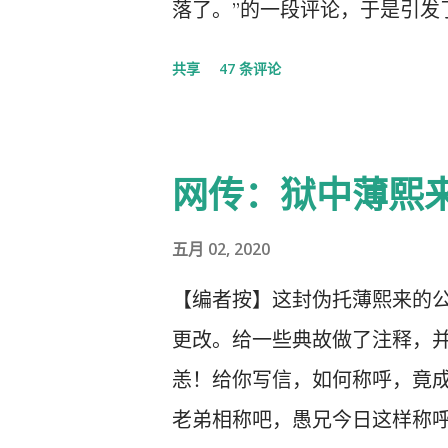
落了。”的一段评论，于是引发
的党的组织纪律的处分！因此，
共享
47 条评论
以守护曾经的这一天。 但此次
体都姓党”时，“人民就被抛弃
实的真相，剩下的就是人民的
网传：狱中薄熙
几天之后媒体上、网络上疯传着
大会，被称为中国历史上参加
五月 02, 2020
庐山会议的规模，有着比七千
【编者按】这封伪托薄熙来的
大的会议。 网上许多人在用各
更改。给一些典故做了注释，并
且格外的强调这次会议中最重
恙！给你写信，如何称呼，竟
英明正确的战略部署，为世界
老弟相称吧，愚兄今日这样称