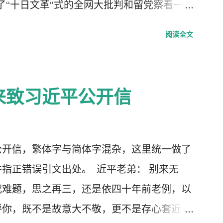
了“十日文革“式的全网大批判和留党察看一年
每年的2月19日我都坚决的放下手中的笔，
阅读全文
中国武汉肺炎疫情的暴发，恰恰验证了“当媒
”了的现实。没有了媒体代表人民利益去公告事
生命被病毒和体制的重病共同伤害的结果。
来致习近平公开信
2月23日中央召开全国上下约17万人参加的
人数最多的中央大会。且远胜于当年七千人的
人大会更重要的现实意义，也被称为是一次伟
公开信，繁体字与简体字混杂，这里统一做了
种方式吹嘘和吹捧这次大会的伟大意义，并
指正错误引文出处。 近平老弟： 别来无
要的党的主席的长篇讲话，是一个鼓舞人心、
成难题，思之再三，还是依四十年前老例，以
指明了防治疫情的方向，号召用举国体制的力
呼你，既不是故意大不敬，更不是存心套近