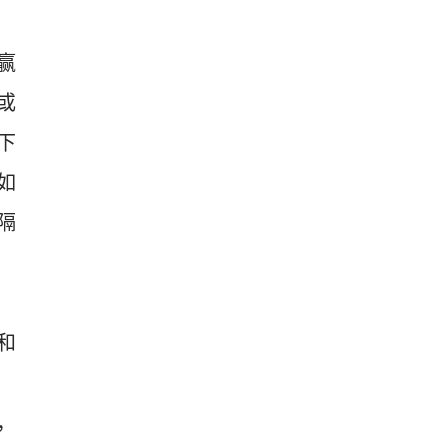
赢
或
下
如
隔
和
，