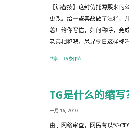
庐山会议的规模，有着比七千
【编者按】这封伪托薄熙来的
大的会议。 网上许多人在用各
更改。给一些典故做了注释，并
且格外的强调这次会议中最重
恙！给你写信，如何称呼，竟
英明正确的战略部署，为世界
老弟相称吧，愚兄今日这样称
量，应对大考，战胜疫情，并取
乎，只因我与你确实有些难分
共享
16 条评论
现了”党中央对疫情形势的判断
传人，我俩出身相近，背景相
色社会主义制度的显著优势。”
局履职的，在所谓＂红二代＂
而欢呼雀跃，似乎中国又进入
不禁疑惑有人故意造成两雄相
TG是什么的缩写
红旗飘舞，高举红宝书，三呼领
已居庙堂之颠颐指气使，拱为一尊
人在从各个角度解释自己从2月
绁 [2] 之中，且身患顽疾，
一月 16, 2010
一个新时代。 我也好奇并认真
各有志，政见多有不合，而人
由于网络审查，网民有以“GCD”、