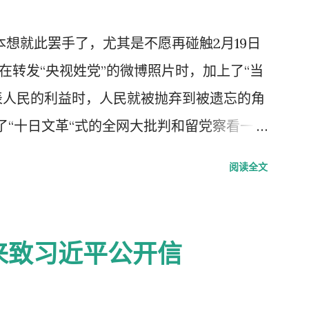
，本想就此罢手了，尤其是不愿再碰触2月19日
我在转发“央视姓党”的微博照片时，加上了“当
表人民的利益时，人民就被抛弃到被遗忘的角
了“十日文革“式的全网大批判和留党察看一年
每年的2月19日我都坚决的放下手中的笔，
阅读全文
中国武汉肺炎疫情的暴发，恰恰验证了“当媒
”了的现实。没有了媒体代表人民利益去公告事
生命被病毒和体制的重病共同伤害的结果。
来致习近平公开信
2月23日中央召开全国上下约17万人参加的
人数最多的中央大会。且远胜于当年七千人的