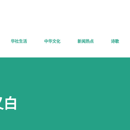
跳至主要内容
华社生活
中华文化
新闻热点
诗歌
又白