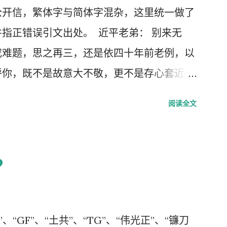
人大会更重要的现实意义，也被称为是一次伟
公开信，繁体字与简体字混杂，这里统一做了
种方式吹嘘和吹捧这次大会的伟大意义，并
指正错误引文出处。 近平老弟： 别来无
要的党的主席的长篇讲话，是一个鼓舞人心、
成难题，思之再三，还是依四十年前老例，以
指明了防治疫情的方向，号召用举国体制的力
呼你，既不是故意大不敬，更不是存心套近
得中国特色社会主义制度的伟大胜利。“体
难解的缘由，作为中共老一辈革命家的第一代
阅读全文
是正确的，“彰显了中国共产党领导和中国特
似，细数父辈同为开国副总理而后又同进政治
 一时之间，举国上下都在为伟大领袖的讲话
的诸弟兄中，屈指仅有你我两人而已，现在我
了那个曾经伟大的大跃进时代，又进入了四处
争的局面似的。而今时迁势易，成王败寇，你
？
袖“万岁、万岁、万万岁”的时代。更有许多
，而我却拜你所赐＂以非罪之身” [1] 陷缧
23日讲话中发现的精华，以为中国又进入了
苟延残喘，来日无多了，你我本同根同源，然人
的学习了这篇讲话，但我从中看到的却与各
在江湖常身不由己参差磨擦，势所难免，及至
“GF”、“土共”、“TG”、“伟光正”、“镰刀