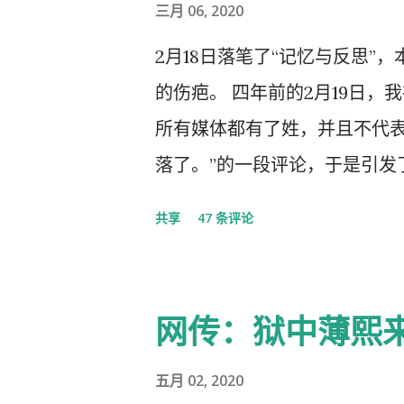
三月 06, 2020
2月18日落笔了“记忆与反思”
的伤疤。 四年前的2月19日，
所有媒体都有了姓，并且不代
落了。”的一段评论，于是引发
的党的组织纪律的处分！因此，
共享
47 条评论
以守护曾经的这一天。 但此次
体都姓党”时，“人民就被抛弃
实的真相，剩下的就是人民的
网传：狱中薄熙
几天之后媒体上、网络上疯传着
大会，被称为中国历史上参加
五月 02, 2020