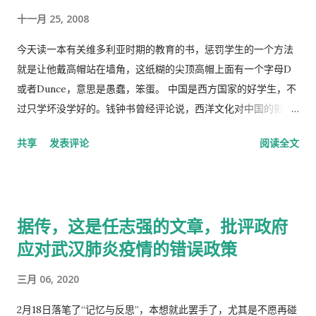
十一月 25, 2008
今天读一本有关维多利亚时期的教育的书，惩罚学生的一个方法
就是让他戴高帽站在墙角，这纸糊的尖顶高帽上面有一个字母D
或者Dunce，意思是愚蠢，笨蛋。 中国是西方国家的好学生，不
过只学坏没学好的。钱钟书曾经评论说，西洋文化对中国的影
响，一是鸦片，而是梅毒。中国人活学活用西洋文化，尖顶高帽
共享
发表评论
阅读全文
不是老师往学生头上戴，而是学生往老师头上戴。
据传，这是任志强的文章，批评政府
应对武汉肺炎疫情的错误政策
三月 06, 2020
2月18日落笔了“记忆与反思”，本想就此罢手了，尤其是不愿再碰