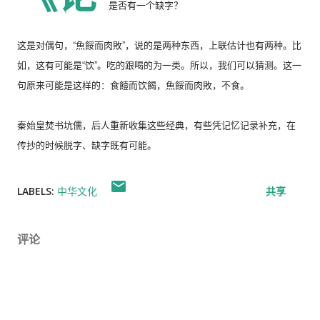
是否有一个缺字？
这是对偶句，“
魚餒而肉敗”，说的是两种东西，上联估计也有两种。比
如，这有可能是“饮”。吃的跟喝的为一类。所以，我们可以猜测。这一
句原来可能是这样的：
食饐而饮餲，
魚餒而肉敗，不食。
秦始皇焚书坑儒，后人重新收集这些经典，
有些凭记忆记录补充，在
传抄的时候脱字、缺字既有可能。
LABELS:
中华文化
共享
评论