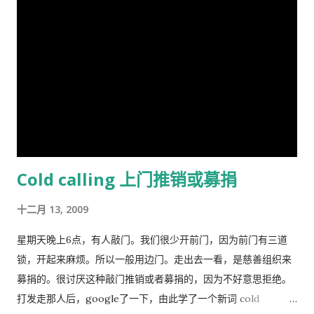
人带来利益，他可以享受这种利益，相对地，由于增加一头羊从
岁的国内外青年观众。 目前，动画版《三国演义》正在与美、
而导致过度放牧的损失则是由全体放牧人来承担的，对每一个放
英、法、意、俄等13个国家、30多个电视机构商议播放事项，预
牧人来说增加羊的数量是合理的。 人民公社的土地属于国有或集
计明年4月在日本、欧美等西方主流动画频道开播。据悉，在日本
体所有，经过“土地改革”运动把地主和资本家的私有财产变为公
该片的第一版漫画图书首次印刷出版预计100万册。动画《三国
有。公社成员参加集体劳动，在公共食堂里吃饭，所有成员都有
演义》的问世，是中日两国在动画制作领域上的一次成功的合作
不劳而获的想法，最大限度的享受公共财产，最少限度的作出贡
尝试，也是中国主题的动画大片进入西方主流动画频道的一次有
献。尽管有公分制和生产竞赛，这种热情很快耗尽，做假随之产
益的探索，对推广中国传统文化起到了积极作用。
生。 解决“公地的悲剧”的方法是“把草地作为私有财产分给每一个
牧羊人让他们放羊”。这从改革开放后“包干到户”的成功就是很好
Cold calling 上门推销或募捐
的例证。 历史走到今天，我们的社会仍然缺乏正义，法律和道德
建设仍然是少数人攫取社会财富和权利的手段，新闻媒体还只是
十二月 13, 2009
一个利益集团的喉舌，舆论受到严格的监控。土地和资产的私有
化话题仍然是中国的禁忌。 这种局面必须打破。
星期天晚上6点，有人敲门。我们很少开前门，因为前门有三道
锁，开起来麻烦。所以一般用边门。走出去一看，是慈善组织来
募捐的。很讨厌这种敲门推销或者募捐的，因为不好意思拒绝。
打发走那人后，google了一下，由此学了一个新词 cold