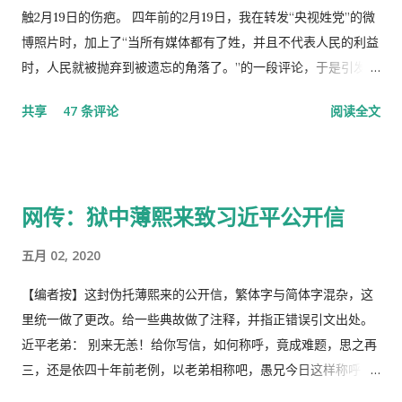
触2月19日的伤疤。 四年前的2月19日，我在转发“央视姓党”的微
博照片时，加上了“当所有媒体都有了姓，并且不代表人民的利益
时，人民就被抛弃到被遗忘的角落了。”的一段评论，于是引发了
“十日文革“式的全网大批判和留党察看一年的党的组织纪律的处
共享
47 条评论
阅读全文
分！因此，每年的2月19日我都坚决的放下手中的笔，以守护曾经
的这一天。 但此次中国武汉肺炎疫情的暴发，恰恰验证了“当媒
体都姓党”时，“人民就被抛弃”了的现实。没有了媒体代表人民利
益去公告事实的真相，剩下的就是人民的生命被病毒和体制的重
网传：狱中薄熙来致习近平公开信
病共同伤害的结果。 几天之后媒体上、网络上疯传着2月23日中
央召开全国上下约17万人参加的大会，被称为中国历史上参加人
五月 02, 2020
数最多的中央大会。且远胜于当年七千人的庐山会议的规模，有
着比七千人大会更重要的现实意义，也被称为是一次伟大的会
【编者按】这封伪托薄熙来的公开信，繁体字与简体字混杂，这
议。 网上许多人在用各种方式吹嘘和吹捧这次大会的伟大意义，
里统一做了更改。给一些典故做了注释，并指正错误引文出处。
并且格外的强调这次会议中最重要的党的主席的长篇讲话，是一
近平老弟： 别来无恙！给你写信，如何称呼，竟成难题，思之再
个鼓舞人心、英明正确的战略部署，为世界指明了防治疫情的方
三，还是依四十年前老例，以老弟相称吧，愚兄今日这样称呼
向，号召用举国体制的力量，应对大考，战胜疫情，并取得中国
你，既不是故意大不敬，更不是存心套近乎，只因我与你确实有