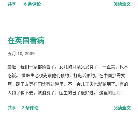
共享
16 条评论
阅读全文
特色社会主义制度的伟大胜利。“体现了”党中央对疫情形势的判
些难分难解的缘由，作为中共老一辈革命家的第一代传人，我俩
断是正确的，“彰显了中国共产党领导和中国特色社会主义制度的
出身相近，背景相似，细数父辈同为开国副总理而后又同进政治
显著优势。” 一时之间，举国上下都在为伟大领袖的讲话而欢呼
局履职的，在所谓＂红二代＂的诸弟兄中，屈指仅有你我两人而
雀跃，似乎中国又进入了那个曾经伟大的大跃进时代，又进入了
已，现在我不禁疑惑有人故意造成两雄相争的局面似的。而今时
在英国看病
四处红旗飘舞，高举红宝书，三呼领袖“万岁、万岁、万万岁”的
迁势易，成王败寇，你已居庙堂之颠颐指气使，拱为一尊，而我
时代。更有许多人在从各个角度解释自己从2月23日讲话中发现的
却拜你所赐＂以非罪之身” [1] 陷缧绁 [2] 之中，且身患顽疾，苟
五月 10, 2009
精华，以为中国又进入了一个新时代。 我也好奇并认真的学习了
延残喘，来日无多了，你我本同根同源，然人各有志，政见多有
这篇讲话，但我从中看到的却与各种新闻媒体和网络上报道的“伟
不合，而人在江湖常身不由己参差磨擦，势所难免，及至互存芥
最近，我们一家都感冒了。女儿的耳朵又发炎了，一直哭，也不
大”完全相反。那里站着的不是一位皇帝在展示自己的“新衣”，而
蒂，歧见日深，各方争相抅陷深文周纳 [3] ，逐成水火之势，愚
吃饭。 看医生必须先跟他们预约，打电话预约。在中国那需要
是一位剥光了衣服也要坚持当皇帝的小丑。尽管高举一块又一块
本想趁党《十八大》之际，直面老弟，有所陈述，以消弭误解，
啊，跑了去等在门诊科过道里，不一会儿工夫也就轮到了。有的
的遮羞布试图掩盖自己根本就没穿衣服的现实，但丝毫也不掩饰
重修旧好，不料吾弟早巳布局，预设网罗、赚我入京、以非常手
人约了也不去，就浪费了，医生的日子很好过。 这里的医院和诊
自己要坚决当皇帝的野心，和谁不让我当皇帝，就让你灭亡的决
段夺我自由，此诚为我党历史上又一次毁章行事--未经中央委员
所是分开的。诊所和药房也是分开的。诊所不买药，所以医生只
共享
2 条评论
阅读全文
心！ 讲话分为一、二、三、四和最后，我也来个一、二、三、四
会审议而私事抓捕在任的政治局委员。此例一开必将党无法度，
管看病、开方子，当然积极性也不高。要是国内医院，有业务指
和最后吧！ 一、 第一部分是“关于前一段疫情防治工作” 这里
国无宁日也！真堪抚掌长太息矣！ 诚然，这都是政治利益冲突演
标，医生多开药，医院多创收，多拿奖金，医生就拼命给你开。
讲的是表彰自己的伟大成绩，包括1月7日的批示。“亲自指挥、亲
变使然，我既纵身政壇泥淖，求仁得仁，又有何怨？ 我陷狱八
这里的的医生听说你敢冒了，给你量以下体温，看一下耳朵有没
自部署”要有正确的战略策略，要靠统一领导、统一指挥、统一行
载，不闻世事久矣，已身如槁木，心似古井，本不会也不愿更不
有发炎，听一下肺有没有杂音，然后会跟你说去买一些止痛片和