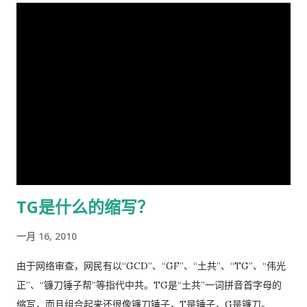
动，举国体制的医疗物资和生活用品的...
屑来打扰老弟，但近年来国事蜩螗 [4] ，香港反送中风暴汹涌未
退烧药吃了，多喝水。在国内，一点感冒，就要几十块、上百的
息，讵料武汉瘟疫接踵而至，环顾宇内鄂民死伤枕籍，国人血泪
药费。 去医院看病必须经过诊所，由医生开转诊单子才可以。只
成河，同胞呼救嚎哭，声声不息，国难当头，风云为之变色，天
有一些意外事故，叫了救护车可以直接往医院送。在中国哪里需
地为之震悚！ 苍生生何辜，遭此荼毒！百姓何咎？蒙此浩劫！ 语
要这些啊。 我得了重感冒后，医生就让我自己去买退烧药和止痛
云：＂天下兴亡，匹夫有责＂ [5] ！又曰＂苟利国家生死以，岂
片，吃了也没管用，瘫在床上两三天后，鼻子和嘴唇全烂起来
因祸福避趋之！ [6] ＂我虽身陷寃狱，头悬随时都可落下的达摩
了，中医叫上火呢。又去看医生了，医生看了一下我的鼻子，给
克利斯之剑 [7] ，但我身为革命后代，岂能在哀鸿遍野，生灵涂
我开了一条消炎药膏，我也没有买。上次朋友回国，留给我好多
炭之时无动于衷，坐视不顾！且气结于胸，骨鲠在喉！故我甘冒
感冒药和一条999皮炎平，我就又吃了那些感冒药，在鼻子上涂
斧钺之凶，不避逆鳞 [8] 之怒，决然披肝沥胆，谨向老弟直抒胸
了皮炎平。 那天亲自跑去了看医生，接待室的女人说，预约全满
臆如下。 第一、是你打开了潘多拉魔盒 [9] 这次肆虐全球的新冠
了， 那我只好说，约明天的。 她说，电脑系统坏了，不能预约。
TG是什么的缩写？
瘟疫是由于你渎职，刻意隐瞒而直接造成的，你必须象个有担当
让我去一个很远的诊所去。 我说，就在这里等，如果医生如果空
的＂男儿＂坦白负起全责，不然，象当下你四处指鹿为马、卸责
出来了，只需半分钟（那是三十秒）时间，看一下我女儿的耳朵
一月 16, 2010
甩锅，妄图嫁禍於人，这样做的结果，一定是搬起石头砸自己的
和我的烂鼻子。 她说，没有这样的规矩。 于是我差点跟她吵起
脚...
来。 她还是跟我说去那个很远的诊所去，我就跟她说，我不能开
由于网络审查，网民有以“GCD”、“GF”、“土共”、“TG”、“伟光
车，我得坐公共汽车花三四个小时去那里，我宁可在这里等三四
正”、“镰刀锤子帮”等指代中共。TG是“土共”一词拼音首字母的
十分钟，让医生抽空看一下我。 她还是坚持让我去那个诊所，于
缩写，而且组合起来还很像镰刀锤子，T是锤子，G是镰刀。