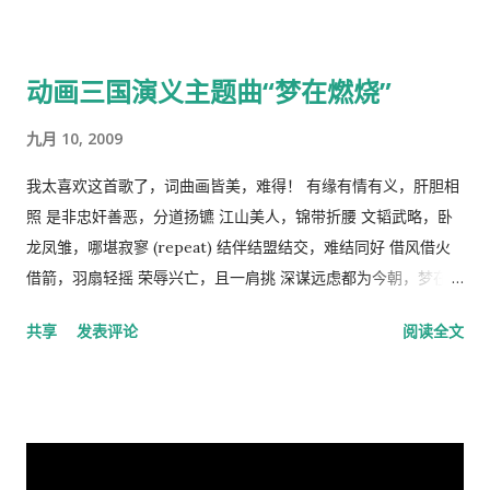
能成为这个两难命题的解决方案。 这样，原有的社会结构就被打
破了。孟子说，劳力者食人，劳心者食于人。这句话简单而朴素
的概括了人类社会内部的依赖关系，张爱玲在他的《秧歌》中有
动画三国演义主题曲“梦在燃烧”
这么一句话，“穷靠富，富靠天”，也说明同样的道理。社会财富
的的积累客观上是为应付自然灾害造成的饥荒和其它突发事变，
九月 10, 2009
所以，地主和资本家的存在并不是坏事。他们残酷的剥削农民和
工人的原因缺乏社会正义，而法律和道德约束是维护社会正义的
我太喜欢这首歌了，词曲画皆美，难得！ 有缘有情有义，肝胆相
手段，而政府和社会舆论则是实现这种法律和道德的工具。 从社
照 是非忠奸善恶，分道扬镳 江山美人，锦带折腰 文韬武略，卧
会经济学角度来看，人民公社制度也违反了“ 公地的悲剧 ”原理。
龙凤雏，哪堪寂寥 (repeat) 结伴结盟结交，难结同好 借风借火
所谓的“公地的悲剧”，就是在资源公有的情况下会产生过度利
借箭，羽扇轻摇 荣辱兴亡，且一肩挑 深谋远虑都为今朝，梦在燃
用。美国经济学家哈丁（Garrett Hardin）使用公有的草地上放
烧 问鼎三足怎落脚，隆中对分晓 只盼来日登蜀道，再续出师表
共享
发表评论
阅读全文
羊的例子来说明这个原理。 草地的饲养容量是一定的，只要羊的
不鸣则矣，一鸣动九霄 不出则矣，一出比天高 (repeat) 视频见
总数不超过这个许可量，放牧人可以自由地增加自己羊的数量。
http://v.youku.com/v_show/id_XMTA4NTQyODUy.html
但是，随着放牧人不断增加羊的数量，当羊的总数超过了整个草
动画《三国演义》是由北京辉煌动画公司、央视动画与日本未来
地饲养量的时候，草地最终会荒芜，甚至成为不毛之地。产生这
行星株式会社联手制作的，集结了中日两国一流的动画设计团
种情况的原因在于:对每一个牧羊人来说，每增加一头羊会给他个
队，忠实于原著、场面宏大。该片的主力收视人群锁定在16至35