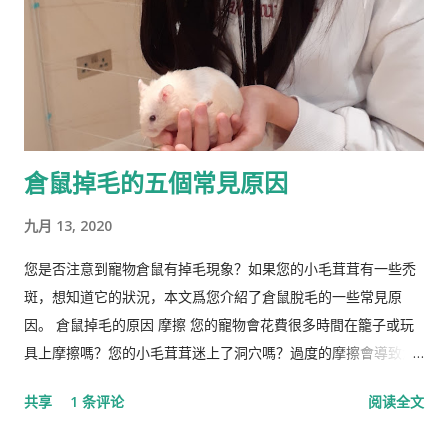
政治议程。许多学者和知识分子表示，林恩与促进 科学种族主义
的学者和组织网络有关。 在 1970 年代后期，林恩写道，他发现
东亚人的平均智商更高(IQ) 高于欧洲人，欧洲人的平均智商高于
撒哈拉以南非洲人。 1990 年，他提出弗林效应 ——自 1930 年代
以来在世界各地观察到的智商分数逐渐提高——可能可以用改善
营养来解释。 在与Tatu Vanhanen合着的两本书中，林恩 和
倉鼠掉毛的五個常見原因
Vanhanen 认为，不同国家之间发展指数的差异部分是由其公民
的平均智商造成的。 林恩还认为，低智商人群的高生育率对西方
九月 13, 2020
文明构成重大威胁，因为他认为智商低的人最终将超过高智商的
人。他主张采取政治措施来防止这种情况发生，包括反移民和优
您是否注意到寵物倉鼠有掉毛現象？如果您的小毛茸茸有一些禿
生政策，这在国际上引起了严厉批评。 林恩是《人类季刊》的编
斑，想知道它的狀況，本文爲您介紹了倉鼠脫毛的一些常見原
辑委员会成员，被评论家描述为“科学种族主义机构的基石”。他
因。 倉鼠掉毛的原因 摩擦 您的寵物會花費很多時間在籠子或玩
也是先锋基金的董事会成员，该基金为《人类季刊》提供资金，
具上摩擦嗎？您的小毛茸茸迷上了洞穴嗎？過度的摩擦會導致倉
也被认定为种族主义组织。 早年生活和职业 林恩的父亲悉尼·克
鼠掉毛。 營養不足 倉鼠失去皮毛的另一個常見原因是營養缺乏。
共享
1 条评论
阅读全文
罗斯·哈兰德 ( Sydney Cross Harland , 1891–1982)是一位植物学
如果倉鼠的飲食中維生素B含量較低，則可能是其皮草脫落的原
家和皇家学会会员，以棉花遗传学研究而闻名。他由母亲在布里
因。蛋白質缺乏有時也會引起倉鼠的毛皮問題。如果是這種情