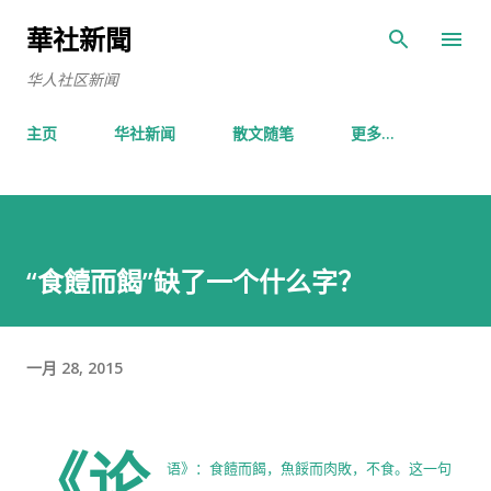
跳至主要内容
華社新聞
华人社区新闻
主页
华社新闻
散文随笔
更多…
“食饐而餲”缺了一个什么字？
一月 28, 2015
《论
语》：食饐而餲，魚餒而肉敗，不食。这一句