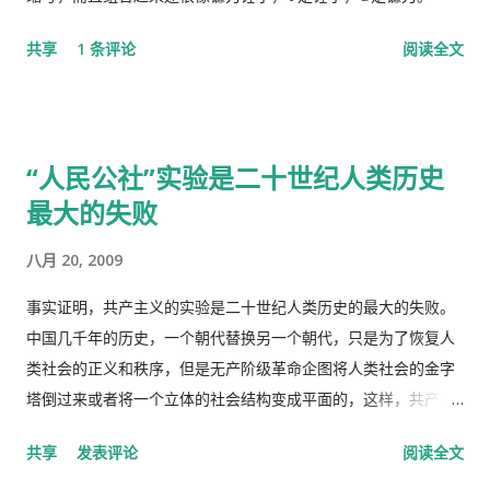
是我就跟她说，我去中国看我自己的医生，宁可乘坐十个小时的
共享
1 条评论
阅读全文
飞机回中国去看我的医生。 于是我就走了，当然我没有回国看医
生，去了另一个很远的诊所，花了三四个小时，顺便去了一趟中
国超市卖豆腐乳。 这里哪些人看病买药不需要付钱？ 16岁以下的
16-18随并且全日制在校生 60岁以上的 孕妇 又一个公费医疗证书
“人民公社”实验是二十世纪人类历史
享受政府福利的 正在找工作，并且接受待业补贴的 退伍军人 还
最大的失败
有一些其它的人，我也不清楚是什么。总之工作并且付税的人看
病买药得付钱，没有工作没有收入，靠政府救济的人买药不需要
八月 20, 2009
付钱。 这里的药费很奇怪，没有考证过，不管医生开的一种药或
者十种药，都一个价钱，6镑多。
事实证明，共产主义的实验是二十世纪人类历史的最大的失败。
中国几千年的历史，一个朝代替换另一个朝代，只是为了恢复人
类社会的正义和秩序，但是无产阶级革命企图将人类社会的金字
塔倒过来或者将一个立体的社会结构变成平面的，这样，共产主
义者就面临着一个两难命题，“剥夺被剥夺者”后他们本身不能成
共享
发表评论
阅读全文
为“剥夺者”，否则就违背了他们的根本原则，而“人民公社”并不