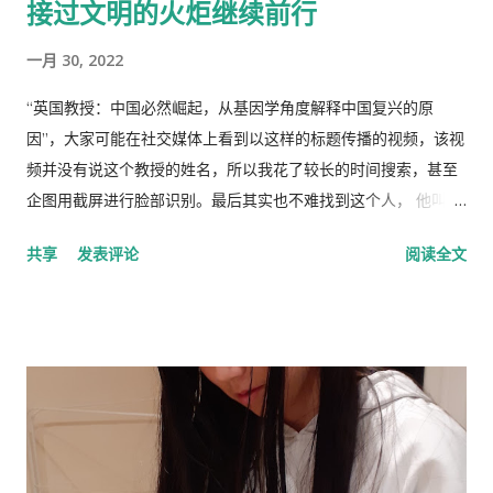
接过文明的火炬继续前行
一月 30, 2022
“英国教授：中国必然崛起，从基因学角度解释中国复兴的原
因”，大家可能在社交媒体上看到以这样的标题传播的视频，该视
频并没有说这个教授的姓名，所以我花了较长的时间搜索，甚至
企图用截屏进行脸部识别。最后其实也不难找到这个人， 他叫理
查德·林恩（Richar Lynn）生于 1930 年 2 月 20 日，是一位备受
共享
发表评论
阅读全文
争议的英国心理学家和作家。林恩曾任阿尔斯特大学心理学名誉
教授，2018年被大学撤销职称。曾任《人类季刊》副主编，现任
《人类季刊》主编。 白人至上主义杂志和科学种族主义的传播者
。林恩研究智力，并以他对智力的性别和种族差异的信念而闻
名。林恩在英国剑桥国王学院接受教育。他曾在埃克塞特大学担
任心理学讲师，并在都柏林经济与社会研究所和阿尔斯特大学科
尔雷恩分校担任心理学教授。 许多科学家批评林恩关于种族和民
族智力差异的研究缺乏科学严谨性、歪曲数据以及促进种族主义