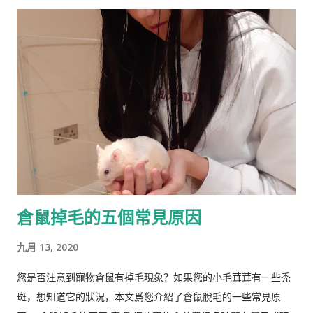
。林恩研究智力，并以他对智力的性别和种族差异的信念而闻
名。林恩在英国剑桥国王学院接受教育。他曾在埃克塞特大学担
任心理学讲师，并在都柏林经济与社会研究所和阿尔斯特大学科
尔雷恩分校担任心理学教授。 许多科学家批评林恩关于种族和民
族智力差异的研究缺乏科学严谨性、歪曲数据以及促进种族主义
政治议程。许多学者和知识分子表示，林恩与促进 科学种族主义
的学者和组织网络有关。 在 1970 年代后期，林恩写道，他发现
东亚人的平均智商更高(IQ) 高于欧洲人，欧洲人的平均智商高于
撒哈拉以南非洲人。 1990 年，他提出弗林效应 ——自 1930 年代
以来在世界各地观察到的智商分数逐渐提高——可能可以用改善
营养来解释。 在与Tatu Vanhanen合着的两本书中，林恩 和
倉鼠掉毛的五個常見原因
Vanhanen 认为，不同国家之间发展指数的差异部分是由其公民
的平均智商造成的。 林恩还认为，低智商人群的高生育率对西方
九月 13, 2020
文明构成重大威胁，因为他认为智商低的人最终将超过高智商的
人。他主张采取政治措施来防止这种情况发生，包括反移民和优
您是否注意到寵物倉鼠有掉毛現象？如果您的小毛茸茸有一些禿
生政策，这在国际上引起了严厉批评。 林恩是《人类季刊》的编
斑，想知道它的狀況，本文爲您介紹了倉鼠脫毛的一些常見原