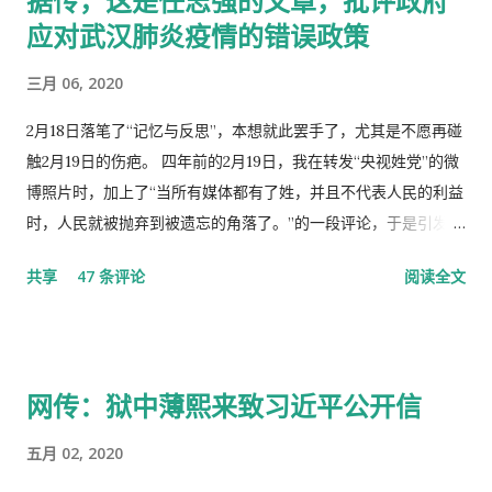
据传，这是任志强的文章，批评政府
应对武汉肺炎疫情的错误政策
三月 06, 2020
2月18日落笔了“记忆与反思”，本想就此罢手了，尤其是不愿再碰
触2月19日的伤疤。 四年前的2月19日，我在转发“央视姓党”的微
博照片时，加上了“当所有媒体都有了姓，并且不代表人民的利益
时，人民就被抛弃到被遗忘的角落了。”的一段评论，于是引发了
“十日文革“式的全网大批判和留党察看一年的党的组织纪律的处
共享
47 条评论
阅读全文
分！因此，每年的2月19日我都坚决的放下手中的笔，以守护曾经
的这一天。 但此次中国武汉肺炎疫情的暴发，恰恰验证了“当媒
体都姓党”时，“人民就被抛弃”了的现实。没有了媒体代表人民利
益去公告事实的真相，剩下的就是人民的生命被病毒和体制的重
网传：狱中薄熙来致习近平公开信
病共同伤害的结果。 几天之后媒体上、网络上疯传着2月23日中
央召开全国上下约17万人参加的大会，被称为中国历史上参加人
五月 02, 2020
数最多的中央大会。且远胜于当年七千人的庐山会议的规模，有