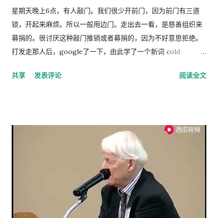
人带来利益，他可以享受这种利益，相对地，由于增加一头羊从
星期天晚上6点，有人敲门。我们很少开前门，因为前门有三道
而导致过度放牧的损失则是由全体放牧人来承担的，对每一个放
锁，开起来麻烦。所以一般用边门。走出去一看，是慈善组织来
牧人来说增加羊的数量是合理的。 人民公社的土地属于国有或集
募捐的。很讨厌这种敲门推销或者募捐的，因为不好意思拒绝。
体所有，经过“土地改革”运动把地主和资本家的私有财产变为公
打发走那人后，google了一下，由此学了一个新词 cold
有。公社成员参加集体劳动，在公共食堂里吃饭，所有成员都有
calling，指的是上门或者电话推销或募捐的营销手段。网上有个
共享
发表评论
阅读全文
不劳而获的想法，最大限度的享受公共财产，最少限度的作出贡
投票，问的是你是否介意慈善组织敲门募捐，89%的人表示反
献。尽管有公分制和生产竞赛，这种热情很快耗尽，做假随之产
感。 偶有个同事，说她从来不应门。因为大多数敲门的人都是这
生。 解决“公地的悲剧”的方法是“把草地作为私有财产分给每一个
类 cold caller 或者骗子, 偶说那你错过重要的事怎么办？答曰，
牧羊人让他们放羊”。这从改革开放后“包干到户”的成功就是很好
朋友亲戚来访一般事先打电话通知，其他重要事务可以通过邮
的例证。 历史走到今天，我们的社会仍然缺乏正义，法律和道德
件。想想也对，除了抄电表的每个季度来一次外，确实没有什么
建设仍然是少数人攫取社会财富和权利的手段，新闻媒体还只是
重要的‘不速之客’。偶准备以后也学她，至少不轻易为陌生人开
一个利益集团的喉舌，舆论受到严格的监控。土地和资产的私有
门。
化话题仍然是中国的禁忌。 这种局面必须打破。