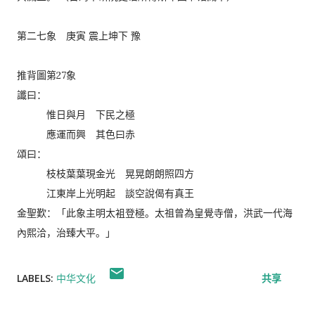
第二七象 庚寅 震上坤下 豫
推背圖第27象
讖曰：
惟日與月 下民之極
應運而興 其色曰赤
頌曰：
枝枝葉葉現金光 晃晃朗朗照四方
江東岸上光明起 談空說偈有真王
金聖歎：「此象主明太袓登極。太祖曾為皇覺寺僧，洪武一代海
內熙洽，治臻大平。」
LABELS:
中华文化
共享