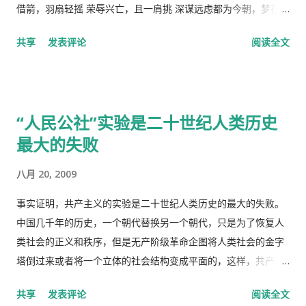
我开了一条消炎药膏，我也没有买。上次朋友回国，留给我好多
借箭，羽扇轻摇 荣辱兴亡，且一肩挑 深谋远虑都为今朝，梦在燃
感冒药和一条999皮炎平，我就又吃了那些感冒药，在鼻子上涂
烧 问鼎三足怎落脚，隆中对分晓 只盼来日登蜀道，再续出师表
共享
发表评论
阅读全文
了皮炎平。 那天亲自跑去了看医生，接待室的女人说，预约全满
不鸣则矣，一鸣动九霄 不出则矣，一出比天高 (repeat) 视频见
了， 那我只好说，约明天的。 她说，电脑系统坏了，不能预约。
http://v.youku.com/v_show/id_XMTA4NTQyODUy.html
让我去一个很远的诊所去。 我说，就在这里等，如果医生如果空
动画《三国演义》是由北京辉煌动画公司、央视动画与日本未来
出来了，只需半分钟（那是三十秒）时间，看一下我女儿的耳朵
行星株式会社联手制作的，集结了中日两国一流的动画设计团
“人民公社”实验是二十世纪人类历史
和我的烂鼻子。 她说，没有这样的规矩。 于是我差点跟她吵起
队，忠实于原著、场面宏大。该片的主力收视人群锁定在16至35
最大的失败
来。 她还是跟我说去那个很远的诊所去，我就跟她说，我不能开
岁的国内外青年观众。 目前，动画版《三国演义》正在与美、
车，我得坐公共汽车花三四个小时去那里，我宁可在这里等三四
英、法、意、俄等13个国家、30多个电视机构商议播放事项，预
八月 20, 2009
十分钟，让医生抽空看一下我。 她还是坚持让我去那个诊所，于
计明年4月在日本、欧美等西方主流动画频道开播。据悉，在日本
是我就跟她说，我去中国看我自己的医生，宁可乘坐十个小时的
该片的第一版漫画图书首次印刷出版预计100万册。动画《三国
事实证明，共产主义的实验是二十世纪人类历史的最大的失败。
飞机回中国去看我的医生。 于是我就走了，当然我没有回国看医
演义》的问世，是中日两国在动画制作领域上的一次成功的合作
中国几千年的历史，一个朝代替换另一个朝代，只是为了恢复人
生，去了另一个很远的诊所，花了三四个小时，顺便去了一趟中
尝试，也是中国主题的动画大片进入西方主流动画频道的一次有
类社会的正义和秩序，但是无产阶级革命企图将人类社会的金字
国超市卖豆腐乳。 这里哪些人看病买药不需要付钱？ 16岁以下的
益的探索，对推广中国传统文化起到了积极作用。
塔倒过来或者将一个立体的社会结构变成平面的，这样，共产主
16-18随并且全日制在校生 60岁以上的 孕妇 又一个公费医疗证书
义者就面临着一个两难命题，“剥夺被剥夺者”后他们本身不能成
共享
发表评论
阅读全文
享受政府福利的 正在找工作，并且接受待业补贴的 退伍军人 还
为“剥夺者”，否则就违背了他们的根本原则，而“人民公社”并不