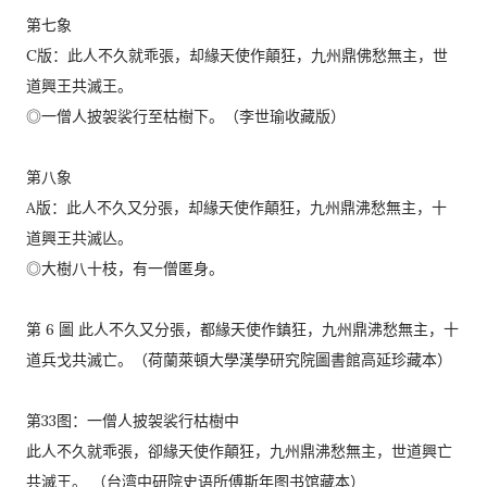
第七象
C版：此人不久就乖張，却緣天使作顛狂，九州鼎佛愁無主，世
道興王共滅王。
◎一僧人披袈裟行至枯樹下。（李世瑜收藏版）
第八象
A版：此人不久又分張，却緣天使作顛狂，九州鼎沸愁無主，十
道興王共滅亾。
◎大樹八十枝，有一僧匿身。
第 6 圖 此人不久又分張，都緣天使作鎮狂，九州鼎沸愁無主，十
道兵戈共滅亡。（荷蘭萊頓大學漢學研究院圖書館高延珍藏本）
第33图：一僧人披袈裟行枯樹中
此人不久就乖張，卻緣天使作顛狂，九州鼎沸愁無主，世道興亡
共滅王。 （台湾中研院史语所傅斯年图书馆藏本）