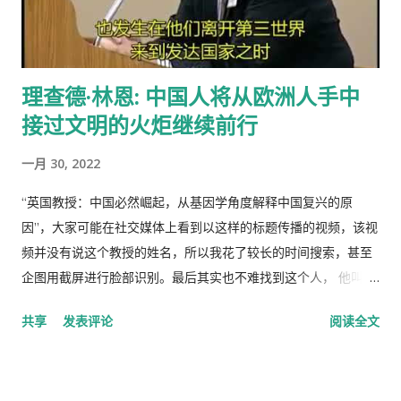
理查德·林恩: 中国人将从欧洲人手中
接过文明的火炬继续前行
一月 30, 2022
“英国教授：中国必然崛起，从基因学角度解释中国复兴的原
因”，大家可能在社交媒体上看到以这样的标题传播的视频，该视
频并没有说这个教授的姓名，所以我花了较长的时间搜索，甚至
企图用截屏进行脸部识别。最后其实也不难找到这个人， 他叫理
查德·林恩（Richar Lynn）生于 1930 年 2 月 20 日，是一位备受
共享
发表评论
阅读全文
争议的英国心理学家和作家。林恩曾任阿尔斯特大学心理学名誉
教授，2018年被大学撤销职称。曾任《人类季刊》副主编，现任
《人类季刊》主编。 白人至上主义杂志和科学种族主义的传播者