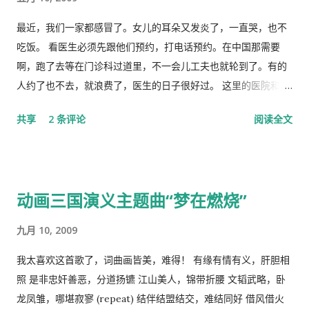
的＂男儿＂坦白负起全责，不然，象当下你四处指鹿为马、卸责
甩锅，妄图嫁禍於人，这样做的结果，一定是搬起石头砸自己的
最近，我们一家都感冒了。女儿的耳朵又发炎了，一直哭，也不
脚...
吃饭。 看医生必须先跟他们预约，打电话预约。在中国那需要
啊，跑了去等在门诊科过道里，不一会儿工夫也就轮到了。有的
人约了也不去，就浪费了，医生的日子很好过。 这里的医院和诊
所是分开的。诊所和药房也是分开的。诊所不买药，所以医生只
共享
2 条评论
阅读全文
管看病、开方子，当然积极性也不高。要是国内医院，有业务指
标，医生多开药，医院多创收，多拿奖金，医生就拼命给你开。
这里的的医生听说你敢冒了，给你量以下体温，看一下耳朵有没
有发炎，听一下肺有没有杂音，然后会跟你说去买一些止痛片和
动画三国演义主题曲“梦在燃烧”
退烧药吃了，多喝水。在国内，一点感冒，就要几十块、上百的
药费。 去医院看病必须经过诊所，由医生开转诊单子才可以。只
九月 10, 2009
有一些意外事故，叫了救护车可以直接往医院送。在中国哪里需
要这些啊。 我得了重感冒后，医生就让我自己去买退烧药和止痛
我太喜欢这首歌了，词曲画皆美，难得！ 有缘有情有义，肝胆相
片，吃了也没管用，瘫在床上两三天后，鼻子和嘴唇全烂起来
照 是非忠奸善恶，分道扬镳 江山美人，锦带折腰 文韬武略，卧
了，中医叫上火呢。又去看医生了，医生看了一下我的鼻子，给
龙凤雏，哪堪寂寥 (repeat) 结伴结盟结交，难结同好 借风借火