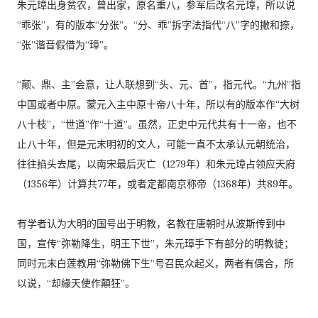
朱元璋出身贫农，曾出家，原名重八，参军后改名元璋，所以说
“乖张”，有的版本“分张”。“分、乖”拆字法指代“八”字的撇和捺，
“张”谐音假借为“璋”。
“颠、鼎、主”会意，让人联想到“头、元、首”，指元代。“九州”指
中国或者中原。蒙元入主中原十帝八十年，所以有的版本作“大树
八十枝”，“世道”作“十道”。虽然，正史中元代共有十一帝，也不
止八十年，但是元末明初的文人，可能一直不太承认元朝统治，
往往掐头去尾，以南宋最后灭亡（1279年）和朱元璋占领应天府
（1356年）计算共77年，或者定都南京称帝（1368年）共89年。
有学者认为大明的国号出于明教，名教在唐朝时从波斯传到中
国，宣传“弥勒降生，明王下世”，朱元璋手下有部分的明教徒；
同时元末白莲教用“弥勒佛下生”号召民众起义，两者有偶合，所
以说，“却緣天使作顛狂”。