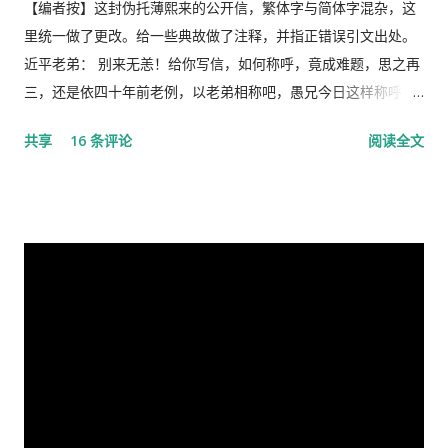
着比七千人大会更重要的现实意义，也被称为是一次伟大的会
【编者按】这封伪托薄熙来的公开信，繁体字与简体字混杂，这
议。 网上许多人在用各种方式吹嘘和吹捧这次大会的伟大意义，
里统一做了更改。给一些典故做了注释，并指正错误引文出处。
并且格外的强调这次会议中最重要的党的主席的长篇讲话，是一
近平老弟： 别来无恙！给你写信，如何称呼，竟成难题，思之再
个鼓舞人心、英明正确的战略部署，为世界指明了防治疫情的方
三，还是依四十年前老例，以老弟相称吧，愚兄今日这样称呼
向，号召用举国体制的力量，应对大考，战胜疫情，并取得中国
你，既不是故意大不敬，更不是存心套近乎，只因我与你确实有
共享
16 条评论
阅读全文
特色社会主义制度的伟大胜利。“体现了”党中央对疫情形势的判
些难分难解的缘由，作为中共老一辈革命家的第一代传人，我俩
断是正确的，“彰显了中国共产党领导和中国特色社会主义制度的
出身相近，背景相似，细数父辈同为开国副总理而后又同进政治
显著优势。” 一时之间，举国上下都在为伟大领袖的讲话而欢呼
局履职的，在所谓＂红二代＂的诸弟兄中，屈指仅有你我两人而
雀跃，似乎中国又进入了那个曾经伟大的大跃进时代，又进入了
已，现在我不禁疑惑有人故意造成两雄相争的局面似的。而今时
四处红旗飘舞，高举红宝书，三呼领袖“万岁、万岁、万万岁”的
迁势易，成王败寇，你已居庙堂之颠颐指气使，拱为一尊，而我
时代。更有许多人在从各个角度解释自己从2月23日讲话中发现的
却拜你所赐＂以非罪之身” [1] 陷缧绁 [2] 之中，且身患顽疾，苟
精华，以为中国又进入了一个新时代。 我也好奇并认真的学习了
延残喘，来日无多了，你我本同根同源，然人各有志，政见多有
这篇讲话，但我从中看到的却与各种新闻媒体和网络上报道的“伟
不合，而人在江湖常身不由己参差磨擦，势所难免，及至互存芥
大”完全相反。那里站着的不是一位皇帝在展示自己的“新衣”，而
蒂，歧见日深，各方争相抅陷深文周纳 [3] ，逐成水火之势，愚
是一位剥光了衣服也要坚持当皇帝的小丑。尽管高举一块又一块
本想趁党《十八大》之际，直面老弟，有所陈述，以消弭误解，
的遮羞布试图掩盖自己根本就没穿衣服的现实，但丝毫也不掩饰
重修旧好，不料吾弟早巳布局，预设网罗、赚我入京、以非常手