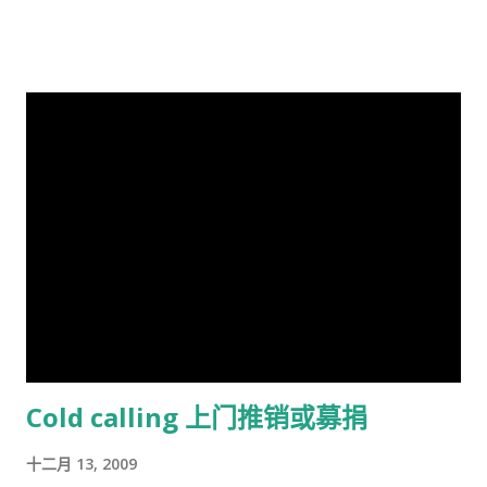
有一些其它的人，我也不清楚是什么。总之工作并且付税的人看
能成为这个两难命题的解决方案。 这样，原有的社会结构就被打
病买药得付钱，没有工作没有收入，靠政府救济的人买药不需要
破了。孟子说，劳力者食人，劳心者食于人。这句话简单而朴素
付钱。 这里的药费很奇怪，没有考证过，不管医生开的一种药或
的概括了人类社会内部的依赖关系，张爱玲在他的《秧歌》中有
者十种药，都一个价钱，6镑多。
这么一句话，“穷靠富，富靠天”，也说明同样的道理。社会财富
的的积累客观上是为应付自然灾害造成的饥荒和其它突发事变，
所以，地主和资本家的存在并不是坏事。他们残酷的剥削农民和
工人的原因缺乏社会正义，而法律和道德约束是维护社会正义的
手段，而政府和社会舆论则是实现这种法律和道德的工具。 从社
会经济学角度来看，人民公社制度也违反了“ 公地的悲剧 ”原理。
所谓的“公地的悲剧”，就是在资源公有的情况下会产生过度利
用。美国经济学家哈丁（Garrett Hardin）使用公有的草地上放
羊的例子来说明这个原理。 草地的饲养容量是一定的，只要羊的
总数不超过这个许可量，放牧人可以自由地增加自己羊的数量。
Cold calling 上门推销或募捐
但是，随着放牧人不断增加羊的数量，当羊的总数超过了整个草
地饲养量的时候，草地最终会荒芜，甚至成为不毛之地。产生这
十二月 13, 2009
种情况的原因在于:对每一个牧羊人来说，每增加一头羊会给他个