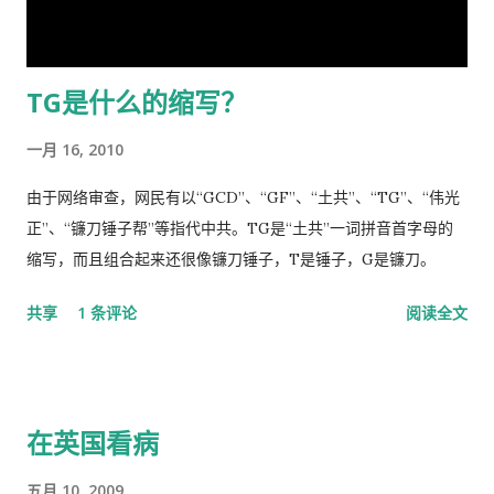
自己要坚决当皇帝的野心，和谁不让我当皇帝，就让你灭亡的决
段夺我自由，此诚为我党历史上又一次毁章行事--未经中央委员
心！ 讲话分为一、二、三、四和最后，我也来个一、二、三、四
会审议而私事抓捕在任的政治局委员。此例一开必将党无法度，
和最后吧！ 一、 第一部分是“关于前一段疫情防治工作” 这里
国无宁日也！真堪抚掌长太息矣！ 诚然，这都是政治利益冲突演
TG是什么的缩写？
讲的是表彰自己的伟大成绩，包括1月7日的批示。“亲自指挥、亲
变使然，我既纵身政壇泥淖，求仁得仁，又有何怨？ 我陷狱八
自部署”要有正确的战略策略，要靠统一领导、统一指挥、统一行
载，不闻世事久矣，已身如槁木，心似古井，本不会也不愿更不
一月 16, 2010
动，举国体制的医疗物资和生活用品的...
屑来打扰老弟，但近年来国事蜩螗 [4] ，香港反送中风暴汹涌未
息，讵料武汉瘟疫接踵而至，环顾宇内鄂民死伤枕籍，国人血泪
由于网络审查，网民有以“GCD”、“GF”、“土共”、“TG”、“伟光
成河，同胞呼救嚎哭，声声不息，国难当头，风云为之变色，天
正”、“镰刀锤子帮”等指代中共。TG是“土共”一词拼音首字母的
地为之震悚！ 苍生生何辜，遭此荼毒！百姓何咎？蒙此浩劫！ 语
缩写，而且组合起来还很像镰刀锤子，T是锤子，G是镰刀。
云：＂天下兴亡，匹夫有责＂ [5] ！又曰＂苟利国家生死以，岂
共享
1 条评论
阅读全文
因祸福避趋之！ [6] ＂我虽身陷寃狱，头悬随时都可落下的达摩
克利斯之剑 [7] ，但我身为革命后代，岂能在哀鸿遍野，生灵涂
炭之时无动于衷，坐视不顾！且气结于胸，骨鲠在喉！故我甘冒
斧钺之凶，不避逆鳞 [8] 之怒，决然披肝沥胆，谨向老弟直抒胸
在英国看病
臆如下。 第一、是你打开了潘多拉魔盒 [9] 这次肆虐全球的新冠
瘟疫是由于你渎职，刻意隐瞒而直接造成的，你必须象个有担当
五月 10, 2009