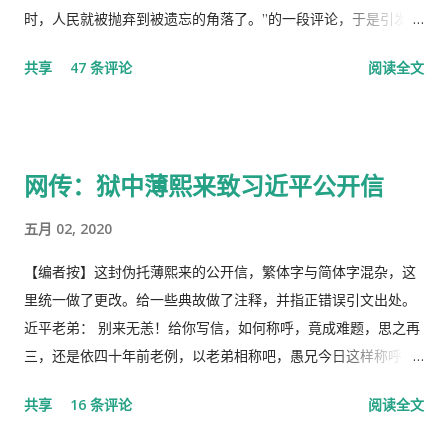
时，人民就被抛弃到被遗忘的角落了。”的一段评论，于是引发了
“十日文革“式的全网大批判和留党察看一年的党的组织纪律的处
共享
47 条评论
阅读全文
分！因此，每年的2月19日我都坚决的放下手中的笔，以守护曾经
的这一天。 但此次中国武汉肺炎疫情的暴发，恰恰验证了“当媒
体都姓党”时，“人民就被抛弃”了的现实。没有了媒体代表人民利
益去公告事实的真相，剩下的就是人民的生命被病毒和体制的重
网传：狱中薄熙来致习近平公开信
病共同伤害的结果。 几天之后媒体上、网络上疯传着2月23日中
央召开全国上下约17万人参加的大会，被称为中国历史上参加人
五月 02, 2020
数最多的中央大会。且远胜于当年七千人的庐山会议的规模，有
着比七千人大会更重要的现实意义，也被称为是一次伟大的会
【编者按】这封伪托薄熙来的公开信，繁体字与简体字混杂，这
议。 网上许多人在用各种方式吹嘘和吹捧这次大会的伟大意义，
里统一做了更改。给一些典故做了注释，并指正错误引文出处。
并且格外的强调这次会议中最重要的党的主席的长篇讲话，是一
近平老弟： 别来无恙！给你写信，如何称呼，竟成难题，思之再
个鼓舞人心、英明正确的战略部署，为世界指明了防治疫情的方
三，还是依四十年前老例，以老弟相称吧，愚兄今日这样称呼
向，号召用举国体制的力量，应对大考，战胜疫情，并取得中国
你，既不是故意大不敬，更不是存心套近乎，只因我与你确实有
共享
16 条评论
阅读全文
特色社会主义制度的伟大胜利。“体现了”党中央对疫情形势的判
些难分难解的缘由，作为中共老一辈革命家的第一代传人，我俩
断是正确的，“彰显了中国共产党领导和中国特色社会主义制度的
出身相近，背景相似，细数父辈同为开国副总理而后又同进政治