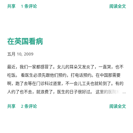
共享
1 条评论
阅读全文
在英国看病
五月 10, 2009
最近，我们一家都感冒了。女儿的耳朵又发炎了，一直哭，也不
吃饭。 看医生必须先跟他们预约，打电话预约。在中国那需要
啊，跑了去等在门诊科过道里，不一会儿工夫也就轮到了。有的
人约了也不去，就浪费了，医生的日子很好过。 这里的医院和诊
所是分开的。诊所和药房也是分开的。诊所不买药，所以医生只
共享
2 条评论
阅读全文
管看病、开方子，当然积极性也不高。要是国内医院，有业务指
标，医生多开药，医院多创收，多拿奖金，医生就拼命给你开。
这里的的医生听说你敢冒了，给你量以下体温，看一下耳朵有没