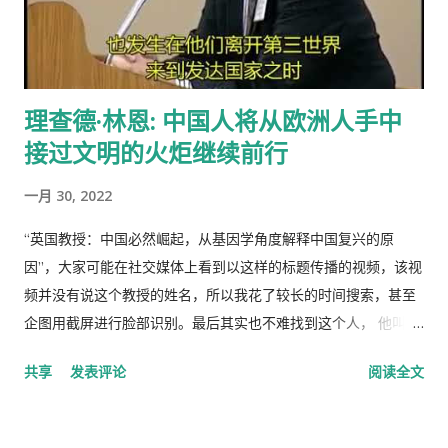
不劳而获的想法，最大限度的享受公共财产，最少限度的作出贡
尝试，也是中国主题的动画大片进入西方主流动画频道的一次有
献。尽管有公分制和生产竞赛，这种热情很快耗尽，做假随之产
益的探索，对推广中国传统文化起到了积极作用。
生。 解决“公地的悲剧”的方法是“把草地作为私有财产分给每一个
牧羊人让他们放羊”。这从改革开放后“包干到户”的成功就是很好
理查德·林恩: 中国人将从欧洲人手中
的例证。 历史走到今天，我们的社会仍然缺乏正义，法律和道德
接过文明的火炬继续前行
建设仍然是少数人攫取社会财富和权利的手段，新闻媒体还只是
一个利益集团的喉舌，舆论受到严格的监控。土地和资产的私有
一月 30, 2022
化话题仍然是中国的禁忌。 这种局面必须打破。
“英国教授：中国必然崛起，从基因学角度解释中国复兴的原
因”，大家可能在社交媒体上看到以这样的标题传播的视频，该视
频并没有说这个教授的姓名，所以我花了较长的时间搜索，甚至
企图用截屏进行脸部识别。最后其实也不难找到这个人， 他叫理
查德·林恩（Richar Lynn）生于 1930 年 2 月 20 日，是一位备受
共享
发表评论
阅读全文
争议的英国心理学家和作家。林恩曾任阿尔斯特大学心理学名誉
教授，2018年被大学撤销职称。曾任《人类季刊》副主编，现任
《人类季刊》主编。 白人至上主义杂志和科学种族主义的传播者