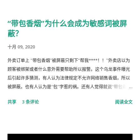
显著优势。” 一时之间，举国上下都在为伟大领袖的讲话而欢呼
局履职的，在所谓＂红二代＂的诸弟兄中，屈指仅有你我两人而
雀跃，似乎中国又进入了那个曾经伟大的大跃进时代，又进入了
已，现在我不禁疑惑有人故意造成两雄相争的局面似的。而今时
“带包香烟”为什么会成为敏感词被屏
四处红旗飘舞，高举红宝书，三呼领袖“万岁、万岁、万万岁”的
迁势易，成王败寇，你已居庙堂之颠颐指气使，拱为一尊，而我
蔽？
时代。更有许多人在从各个角度解释自己从2月23日讲话中发现的
却拜你所赐＂以非罪之身” [1] 陷缧绁 [2] 之中，且身患顽疾，苟
精华，以为中国又进入了一个新时代。 我也好奇并认真的学习了
延残喘，来日无多了，你我本同根同源，然人各有志，政见多有
十月 09, 2020
这篇讲话，但我从中看到的却与各种新闻媒体和网络上报道的“伟
不合，而人在江湖常身不由己参差磨擦，势所难免，及至互存芥
大”完全相反。那里站着的不是一位皇帝在展示自己的“新衣”，而
蒂，歧见日深，各方争相抅陷深文周纳 [3] ，逐成水火之势，愚
外卖订单上 “带包香烟”被屏蔽只剩下“帮我****！！”外卖店以为
是一位剥光了衣服也要坚持当皇帝的小丑。尽管高举一块又一块
本想趁党《十八大》之际，直面老弟，有所陈述，以消弭误解，
顾客被绑架或者什么意外需要帮助所以报警。这个乌龙事件曝光
的遮羞布试图掩盖自己根本就没穿衣服的现实，但丝毫也不掩饰
重修旧好，不料吾弟早巳布局，预设网罗、赚我入京、以非常手
后引起许多猜测，有人认为法律规定不允许网络销售香烟，所以
自己要坚决当皇帝的野心，和谁不让我当皇帝，就让你灭亡的决
段夺我自由，此诚为我党历史上又一次毁章行事--未经中央委员
被屏蔽。也有人认为是“包”字惹的祸。还有人觉得就说“带包香
心！ 讲话分为一、二、三、四和最后，我也来个一、二、三、四
会审议而私事抓捕在任的政治局委员。此例一开必将党无法度，
烟”太笼统，应该说明什么牌子，比如熊猫牌香烟。包子和熊猫
共享
3 条评论
阅读全文
和最后吧！ 一、 第一部分是“关于前一段疫情防治工作” 这里
国无宁日也！真堪抚掌长太息矣！ 诚然，这都是政治利益冲突演
（维尼熊）都是敏感词。 目前没有见到官方公布的敏感词列表，
讲的是表彰自己的伟大成绩，包括1月7日的批示。“亲自指挥、亲
变使然，我既纵身政壇泥淖，求仁得仁，又有何怨？ 我陷狱八
所以大家只能在使用的时候根据是否被屏蔽做猜测。而且这个列
自部署”要有正确的战略策略，要靠统一领导、统一指挥、统一行
载，不闻世事久矣，已身如槁木，心似古井，本不会也不愿更不
表似乎随时变动。 成为敏感词表明得到国家认证，是国家级荣
动，举国体制的医疗物资和生活用品的...
屑来打扰老弟，但近年来国事蜩螗 [4] ，香港反送中风暴汹涌未
誉，应该是很多人梦寐以求的。获得国家级荣誉的指标大概有这
息，讵料武汉瘟疫接踵而至，环顾宇内鄂民死伤枕籍，国人血泪
些：成为敏感词、被开除族籍、禁止出国、不允许回国、然后是