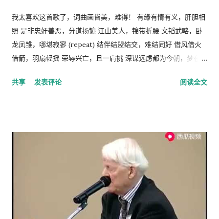
十分钟，让医生抽空看一下我。 她还是坚持让我去那个诊所，于
所以，地主和资本家的存在并不是坏事。他们残酷的剥削农民和
是我就跟她说，我去中国看我自己的医生，宁可乘坐十个小时的
工人的原因缺乏社会正义，而法律和道德约束是维护社会正义的
我太喜欢这首歌了，词曲画皆美，难得！ 有缘有情有义，肝胆相
飞机回中国去看我的医生。 于是我就走了，当然我没有回国看医
手段，而政府和社会舆论则是实现这种法律和道德的工具。 从社
照 是非忠奸善恶，分道扬镳 江山美人，锦带折腰 文韬武略，卧
生，去了另一个很远的诊所，花了三四个小时，顺便去了一趟中
会经济学角度来看，人民公社制度也违反了“ 公地的悲剧 ”原理。
龙凤雏，哪堪寂寥 (repeat) 结伴结盟结交，难结同好 借风借火
国超市卖豆腐乳。 这里哪些人看病买药不需要付钱？ 16岁以下的
所谓的“公地的悲剧”，就是在资源公有的情况下会产生过度利
借箭，羽扇轻摇 荣辱兴亡，且一肩挑 深谋远虑都为今朝，梦在燃
16-18随并且全日制在校生 60岁以上的 孕妇 又一个公费医疗证书
用。美国经济学家哈丁（Garrett Hardin）使用公有的草地上放
烧 问鼎三足怎落脚，隆中对分晓 只盼来日登蜀道，再续出师表
共享
发表评论
阅读全文
享受政府福利的 正在找工作，并且接受待业补贴的 退伍军人 还
羊的例子来说明这个原理。 草地的饲养容量是一定的，只要羊的
不鸣则矣，一鸣动九霄 不出则矣，一出比天高 (repeat) 视频见
有一些其它的人，我也不清楚是什么。总之工作并且付税的人看
总数不超过这个许可量，放牧人可以自由地增加自己羊的数量。
http://v.youku.com/v_show/id_XMTA4NTQyODUy.html
病买药得付钱，没有工作没有收入，靠政府救济的人买药不需要
但是，随着放牧人不断增加羊的数量，当羊的总数超过了整个草
动画《三国演义》是由北京辉煌动画公司、央视动画与日本未来
付钱。 这里的药费很奇怪，没有考证过，不管医生开的一种药或
地饲养量的时候，草地最终会荒芜，甚至成为不毛之地。产生这
行星株式会社联手制作的，集结了中日两国一流的动画设计团
者十种药，都一个价钱，6镑多。
种情况的原因在于:对每一个牧羊人来说，每增加一头羊会给他个
队，忠实于原著、场面宏大。该片的主力收视人群锁定在16至35
人带来利益，他可以享受这种利益，相对地，由于增加一头羊从
岁的国内外青年观众。 目前，动画版《三国演义》正在与美、
而导致过度放牧的损失则是由全体放牧人来承担的，对每一个放
英、法、意、俄等13个国家、30多个电视机构商议播放事项，预
牧人来说增加羊的数量是合理的。 人民公社的土地属于国有或集
计明年4月在日本、欧美等西方主流动画频道开播。据悉，在日本
体所有，经过“土地改革”运动把地主和资本家的私有财产变为公
该片的第一版漫画图书首次印刷出版预计100万册。动画《三国
有。公社成员参加集体劳动，在公共食堂里吃饭，所有成员都有
演义》的问世，是中日两国在动画制作领域上的一次成功的合作