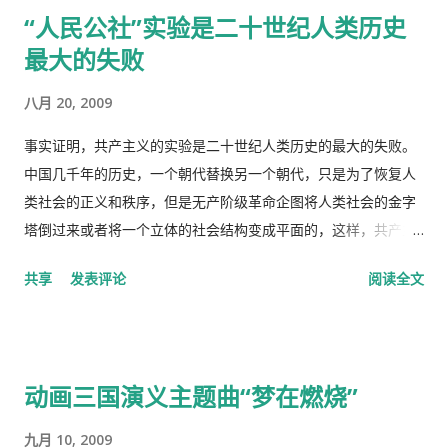
有发炎，听一下肺有没有杂音，然后会跟你说去买一些止痛片和
“人民公社”实验是二十世纪人类历史
退烧药吃了，多喝水。在国内，一点感冒，就要几十块、上百的
最大的失败
药费。 去医院看病必须经过诊所，由医生开转诊单子才可以。只
有一些意外事故，叫了救护车可以直接往医院送。在中国哪里需
八月 20, 2009
要这些啊。 我得了重感冒后，医生就让我自己去买退烧药和止痛
片，吃了也没管用，瘫在床上两三天后，鼻子和嘴唇全烂起来
事实证明，共产主义的实验是二十世纪人类历史的最大的失败。
了，中医叫上火呢。又去看医生了，医生看了一下我的鼻子，给
中国几千年的历史，一个朝代替换另一个朝代，只是为了恢复人
我开了一条消炎药膏，我也没有买。上次朋友回国，留给我好多
类社会的正义和秩序，但是无产阶级革命企图将人类社会的金字
感冒药和一条999皮炎平，我就又吃了那些感冒药，在鼻子上涂
塔倒过来或者将一个立体的社会结构变成平面的，这样，共产主
了皮炎平。 那天亲自跑去了看医生，接待室的女人说，预约全满
义者就面临着一个两难命题，“剥夺被剥夺者”后他们本身不能成
共享
发表评论
阅读全文
了， 那我只好说，约明天的。 她说，电脑系统坏了，不能预约。
为“剥夺者”，否则就违背了他们的根本原则，而“人民公社”并不
让我去一个很远的诊所去。 我说，就在这里等，如果医生如果空
能成为这个两难命题的解决方案。 这样，原有的社会结构就被打
出来了，只需半分钟（那是三十秒）时间，看一下我女儿的耳朵
破了。孟子说，劳力者食人，劳心者食于人。这句话简单而朴素
和我的烂鼻子。 她说，没有这样的规矩。 于是我差点跟她吵起
的概括了人类社会内部的依赖关系，张爱玲在他的《秧歌》中有
动画三国演义主题曲“梦在燃烧”
来。 她还是跟我说去那个很远的诊所去，我就跟她说，我不能开
这么一句话，“穷靠富，富靠天”，也说明同样的道理。社会财富
车，我得坐公共汽车花三四个小时去那里，我宁可在这里等三四
的的积累客观上是为应付自然灾害造成的饥荒和其它突发事变，
九月 10, 2009