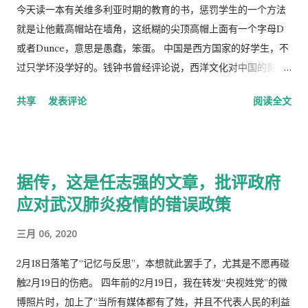
今天读一本有关维多利亚时期的教育的书，惩罚学生的一个方法
就是让他戴高帽站在墙角，这纸糊的尖顶高帽上面有一个字母D
或者Dunce，意思是愚蠢，笨蛋。 中国是西方国家的好学生，不
过只学坏没学好的。钱钟书曾经评论说，西洋文化对中国的影
响，一是鸦片，而是梅毒。中国人活学活用西洋文化，尖顶高帽
共享
发表评论
阅读全文
不是老师往学生头上戴，而是学生往老师头上戴。
据传，这是任志强的文章，批评政府
应对武汉肺炎疫情的错误政策
三月 06, 2020
2月18日落笔了“记忆与反思”，本想就此罢手了，尤其是不愿再碰
触2月19日的伤疤。 四年前的2月19日，我在转发“央视姓党”的微
博照片时，加上了“当所有媒体都有了姓，并且不代表人民的利益