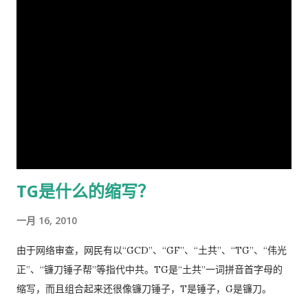
成河，同胞呼救嚎哭，声声不息，国难当头，风云为之变色，天
被监视居住或者进监狱。幸好法律没有规定可以开除国籍，要不
地为之震悚！ 苍生生何辜，遭此荼毒！百姓何咎？蒙此浩劫！ 语
然开除国籍也是其中之一。开除族籍是最近出现的，香港的黎志
云：＂天下兴亡，匹夫有责＂ [5] ！又曰＂苟利国家生死以，岂
英和安徽的余茂春两人被开除族籍，尤其是余茂春被除名高考状
因祸福避趋之！ [6] ＂我虽身陷寃狱，头悬随时都可落下的达摩
元和开除族籍，让所有中国人知道原来还有一个这么默默无闻的
克利斯之剑 [7] ，但我身为革命后代，岂能在哀鸿遍野，生灵涂
优秀人物。 尽管避讳是中华文化的传统，敏感词把避讳传统发展
炭之时无动于衷，坐视不顾！且气结于胸，骨鲠在喉！故我甘冒
到了极致。 汉语不仅被严重污染，而且残缺不全，甚至因为简化
斧钺之凶，不避逆鳞 [8] 之怒，决然披肝沥胆，谨向老弟直抒胸
造成汉字系统双倍膨胀变得异常复杂。
臆如下。 第一、是你打开了潘多拉魔盒 [9] 这次肆虐全球的新冠
瘟疫是由于你渎职，刻意隐瞒而直接造成的，你必须象个有担当
TG是什么的缩写？
的＂男儿＂坦白负起全责，不然，象当下你四处指鹿为马、卸责
甩锅，妄图嫁禍於人，这样做的结果，一定是搬起石头砸自己的
一月 16, 2010
脚...
由于网络审查，网民有以“GCD”、“GF”、“土共”、“TG”、“伟光
正”、“镰刀锤子帮”等指代中共。TG是“土共”一词拼音首字母的
缩写，而且组合起来还很像镰刀锤子，T是锤子，G是镰刀。