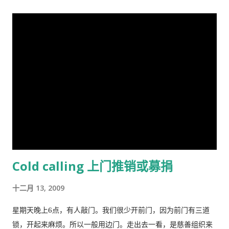
。林恩研究智力，并以他对智力的性别和种族差异的信念而闻
名。林恩在英国剑桥国王学院接受教育。他曾在埃克塞特大学担
任心理学讲师，并在都柏林经济与社会研究所和阿尔斯特大学科
尔雷恩分校担任心理学教授。 许多科学家批评林恩关于种族和民
族智力差异的研究缺乏科学严谨性、歪曲数据以及促进种族主义
政治议程。许多学者和知识分子表示，林恩与促进 科学种族主义
的学者和组织网络有关。 在 1970 年代后期，林恩写道，他发现
东亚人的平均智商更高(IQ) 高于欧洲人，欧洲人的平均智商高于
撒哈拉以南非洲人。 1990 年，他提出弗林效应 ——自 1930 年代
以来在世界各地观察到的智商分数逐渐提高——可能可以用改善
营养来解释。 在与Tatu Vanhanen合着的两本书中，林恩 和
Cold calling 上门推销或募捐
Vanhanen 认为，不同国家之间发展指数的差异部分是由其公民
的平均智商造成的。 林恩还认为，低智商人群的高生育率对西方
十二月 13, 2009
文明构成重大威胁，因为他认为智商低的人最终将超过高智商的
人。他主张采取政治措施来防止这种情况发生，包括反移民和优
星期天晚上6点，有人敲门。我们很少开前门，因为前门有三道
生政策，这在国际上引起了严厉批评。 林恩是《人类季刊》的编
锁，开起来麻烦。所以一般用边门。走出去一看，是慈善组织来