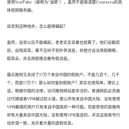
使用YouTube（被称为“油管”），虽然不是很清楚Coursera的具
体视频服务器。
自宫到这种地步，怎么能够崛起？
虽然，自宫以后不能崛起，老老实实呆着也就算了。他们自戳双
目，自残双耳，看不见听不到外界消息，却想方设法用假眼睛、
假耳朵，并且用假喉舌散布假消息。
最近推特又关闭了17万个来自中国的假账户，不是几百个、几千
个，而是17万个！那么如何鉴别假账户？其实也很简单。理论上
说，根据中国的法律，访问推特网站是非法的，普通网民必须通
过代理或者VPN越过防火墙，那么所有来自中国大陆、没有使用
VPN翻墙的用户只有来自中国政府一种可能。但是奇怪的是推特
却有大量来自中国大陆，没有使用VPN直连的，并且这些账号行
动步调一致，充斥着大量的虚假信息。