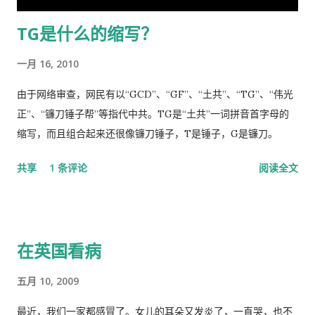
断是正确的，“彰显了中国共产党领导和中国特色社会主义制度的
TG是什么的缩写？
显著优势。” 一时之间，举国上下都在为伟大领袖的讲话而欢呼
雀跃，似乎中国又进入了那个曾经伟大的大跃进时代，又进入了
一月 16, 2010
四处红旗飘舞，高举红宝书，三呼领袖“万岁、万岁、万万岁”的
时代。更有许多人在从各个角度解释自己从2月23日讲话中发现的
由于网络审查，网民有以“GCD”、“GF”、“土共”、“TG”、“伟光
精华，以为中国又进入了一个新时代。 我也好奇并认真的学习了
正”、“镰刀锤子帮”等指代中共。TG是“土共”一词拼音首字母的
这篇讲话，但我从中看到的却与各种新闻媒体和网络上报道的“伟
缩写，而且组合起来还很像镰刀锤子，T是锤子，G是镰刀。
大”完全相反。那里站着的不是一位皇帝在展示自己的“新衣”，而
共享
1 条评论
阅读全文
是一位剥光了衣服也要坚持当皇帝的小丑。尽管高举一块又一块
的遮羞布试图掩盖自己根本就没穿衣服的现实，但丝毫也不掩饰
自己要坚决当皇帝的野心，和谁不让我当皇帝，就让你灭亡的决
心！ 讲话分为一、二、三、四和最后，我也来个一、二、三、四
在英国看病
和最后吧！ 一、 第一部分是“关于前一段疫情防治工作” 这里
讲的是表彰自己的伟大成绩，包括1月7日的批示。“亲自指挥、亲
五月 10, 2009
自部署”要有正确的战略策略，要靠统一领导、统一指挥、统一行
动，举国体制的医疗物资和生活用品的...
最近，我们一家都感冒了。女儿的耳朵又发炎了，一直哭，也不