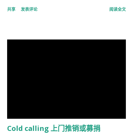
撒哈拉以南非洲人。 1990 年，他提出弗林效应 ——自 1930 年代
烧 问鼎三足怎落脚，隆中对分晓 只盼来日登蜀道，再续出师表
共享
发表评论
阅读全文
以来在世界各地观察到的智商分数逐渐提高——可能可以用改善
不鸣则矣，一鸣动九霄 不出则矣，一出比天高 (repeat) 视频见
营养来解释。 在与Tatu Vanhanen合着的两本书中，林恩 和
http://v.youku.com/v_show/id_XMTA4NTQyODUy.html
Vanhanen 认为，不同国家之间发展指数的差异部分是由其公民
动画《三国演义》是由北京辉煌动画公司、央视动画与日本未来
的平均智商造成的。 林恩还认为，低智商人群的高生育率对西方
行星株式会社联手制作的，集结了中日两国一流的动画设计团
文明构成重大威胁，因为他认为智商低的人最终将超过高智商的
队，忠实于原著、场面宏大。该片的主力收视人群锁定在16至35
人。他主张采取政治措施来防止这种情况发生，包括反移民和优
岁的国内外青年观众。 目前，动画版《三国演义》正在与美、
生政策，这在国际上引起了严厉批评。 林恩是《人类季刊》的编
英、法、意、俄等13个国家、30多个电视机构商议播放事项，预
辑委员会成员，被评论家描述为“科学种族主义机构的基石”。他
计明年4月在日本、欧美等西方主流动画频道开播。据悉，在日本
也是先锋基金的董事会成员，该基金为《人类季刊》提供资金，
该片的第一版漫画图书首次印刷出版预计100万册。动画《三国
也被认定为种族主义组织。 早年生活和职业 林恩的父亲悉尼·克
演义》的问世，是中日两国在动画制作领域上的一次成功的合作
罗斯·哈兰德 ( Sydney Cross Harland , 1891–1982)是一位植物学
尝试，也是中国主题的动画大片进入西方主流动画频道的一次有
家和皇家学会会员，以棉花遗传学研究而闻名。他由母亲在布里
益的探索，对推广中国传统文化起到了积极作用。
斯托尔长大，在童年和青少年时期没有见到在特立尼达和秘鲁生
活和工作的父亲。 林恩曾在英国布里斯托尔文法学校和剑桥大学
Cold calling 上门推销或募捐
接受教育。他曾在埃克塞特大学担任心理学讲师，在都柏林经济