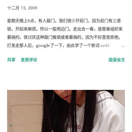
与社会研究所和阿尔斯特大学担任心理学教授。 1974 年，林恩...
十二月 13, 2009
星期天晚上6点，有人敲门。我们很少开前门，因为前门有三道
锁，开起来麻烦。所以一般用边门。走出去一看，是慈善组织来
募捐的。很讨厌这种敲门推销或者募捐的，因为不好意思拒绝。
打发走那人后，google了一下，由此学了一个新词 cold
calling，指的是上门或者电话推销或募捐的营销手段。网上有个
共享
发表评论
阅读全文
投票，问的是你是否介意慈善组织敲门募捐，89%的人表示反
感。 偶有个同事，说她从来不应门。因为大多数敲门的人都是这
类 cold caller 或者骗子, 偶说那你错过重要的事怎么办？答曰，
朋友亲戚来访一般事先打电话通知，其他重要事务可以通过邮
件。想想也对，除了抄电表的每个季度来一次外，确实没有什么
重要的‘不速之客’。偶准备以后也学她，至少不轻易为陌生人开
门。