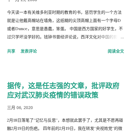
今天读一本有关维多利亚时期的教育的书，惩罚学生的一个方法
就是让他戴高帽站在墙角，这纸糊的尖顶高帽上面有一个字母D
或者Dunce，意思是愚蠢，笨蛋。 中国是西方国家的好学生，不
过只学坏没学好的。钱钟书曾经评论说，西洋文化对中国的影
响，一是鸦片，而是梅毒。中国人活学活用西洋文化，尖顶高帽
共享
发表评论
阅读全文
不是老师往学生头上戴，而是学生往老师头上戴。
据传，这是任志强的文章，批评政府
应对武汉肺炎疫情的错误政策
三月 06, 2020
2月18日落笔了“记忆与反思”，本想就此罢手了，尤其是不愿再碰
触2月19日的伤疤。 四年前的2月19日，我在转发“央视姓党”的微