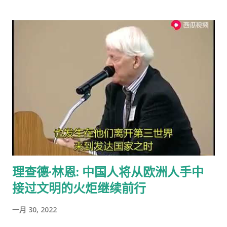
破了。孟子说，劳力者食人，劳心者食于人。这句话简单而朴素
付钱。 这里的药费很奇怪，没有考证过，不管医生开的一种药或
屑来打扰老弟，但近年来国事蜩螗 [4] ，香港反送中风暴汹涌未
的概括了人类社会内部的依赖关系，张爱玲在他的《秧歌》中有
者十种药，都一个价钱，6镑多。
息，讵料武汉瘟疫接踵而至，环顾宇内鄂民死伤枕籍，国人血泪
这么一句话，“穷靠富，富靠天”，也说明同样的道理。社会财富
成河，同胞呼救嚎哭，声声不息，国难当头，风云为之变色，天
的的积累客观上是为应付自然灾害造成的饥荒和其它突发事变，
地为之震悚！ 苍生生何辜，遭此荼毒！百姓何咎？蒙此浩劫！ 语
所以，地主和资本家的存在并不是坏事。他们残酷的剥削农民和
云：＂天下兴亡，匹夫有责＂ [5] ！又曰＂苟利国家生死以，岂
工人的原因缺乏社会正义，而法律和道德约束是维护社会正义的
因祸福避趋之！ [6] ＂我虽身陷寃狱，头悬随时都可落下的达摩
手段，而政府和社会舆论则是实现这种法律和道德的工具。 从社
克利斯之剑 [7] ，但我身为革命后代，岂能在哀鸿遍野，生灵涂
会经济学角度来看，人民公社制度也违反了“ 公地的悲剧 ”原理。
炭之时无动于衷，坐视不顾！且气结于胸，骨鲠在喉！故我甘冒
所谓的“公地的悲剧”，就是在资源公有的情况下会产生过度利
斧钺之凶，不避逆鳞 [8] 之怒，决然披肝沥胆，谨向老弟直抒胸
用。美国经济学家哈丁（Garrett Hardin）使用公有的草地上放
臆如下。 第一、是你打开了潘多拉魔盒 [9] 这次肆虐全球的新冠
羊的例子来说明这个原理。 草地的饲养容量是一定的，只要羊的
瘟疫是由于你渎职，刻意隐瞒而直接造成的，你必须象个有担当
总数不超过这个许可量，放牧人可以自由地增加自己羊的数量。
理查德·林恩: 中国人将从欧洲人手中
的＂男儿＂坦白负起全责，不然，象当下你四处指鹿为马、卸责
但是，随着放牧人不断增加羊的数量，当羊的总数超过了整个草
甩锅，妄图嫁禍於人，这样做的结果，一定是搬起石头砸自己的
接过文明的火炬继续前行
地饲养量的时候，草地最终会荒芜，甚至成为不毛之地。产生这
脚...
种情况的原因在于:对每一个牧羊人来说，每增加一头羊会给他个
一月 30, 2022
人带来利益，他可以享受这种利益，相对地，由于增加一头羊从