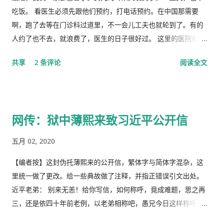
吃饭。 看医生必须先跟他们预约，打电话预约。在中国那需要
啊，跑了去等在门诊科过道里，不一会儿工夫也就轮到了。有的
人约了也不去，就浪费了，医生的日子很好过。 这里的医院和诊
所是分开的。诊所和药房也是分开的。诊所不买药，所以医生只
共享
2 条评论
阅读全文
管看病、开方子，当然积极性也不高。要是国内医院，有业务指
标，医生多开药，医院多创收，多拿奖金，医生就拼命给你开。
这里的的医生听说你敢冒了，给你量以下体温，看一下耳朵有没
有发炎，听一下肺有没有杂音，然后会跟你说去买一些止痛片和
网传：狱中薄熙来致习近平公开信
退烧药吃了，多喝水。在国内，一点感冒，就要几十块、上百的
药费。 去医院看病必须经过诊所，由医生开转诊单子才可以。只
五月 02, 2020
有一些意外事故，叫了救护车可以直接往医院送。在中国哪里需
要这些啊。 我得了重感冒后，医生就让我自己去买退烧药和止痛
【编者按】这封伪托薄熙来的公开信，繁体字与简体字混杂，这
片，吃了也没管用，瘫在床上两三天后，鼻子和嘴唇全烂起来
里统一做了更改。给一些典故做了注释，并指正错误引文出处。
了，中医叫上火呢。又去看医生了，医生看了一下我的鼻子，给
近平老弟： 别来无恙！给你写信，如何称呼，竟成难题，思之再
我开了一条消炎药膏，我也没有买。上次朋友回国，留给我好多
三，还是依四十年前老例，以老弟相称吧，愚兄今日这样称呼
感冒药和一条999皮炎平，我就又吃了那些感冒药，在鼻子上涂
你，既不是故意大不敬，更不是存心套近乎，只因我与你确实有