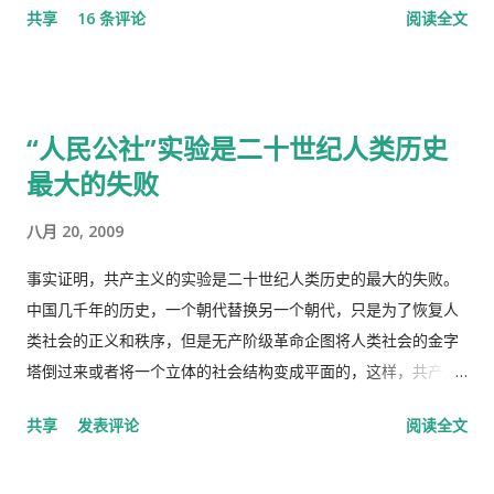
共享
16 条评论
阅读全文
了皮炎平。 那天亲自跑去了看医生，接待室的女人说，预约全满
些难分难解的缘由，作为中共老一辈革命家的第一代传人，我俩
了， 那我只好说，约明天的。 她说，电脑系统坏了，不能预约。
出身相近，背景相似，细数父辈同为开国副总理而后又同进政治
让我去一个很远的诊所去。 我说，就在这里等，如果医生如果空
局履职的，在所谓＂红二代＂的诸弟兄中，屈指仅有你我两人而
出来了，只需半分钟（那是三十秒）时间，看一下我女儿的耳朵
已，现在我不禁疑惑有人故意造成两雄相争的局面似的。而今时
“人民公社”实验是二十世纪人类历史
和我的烂鼻子。 她说，没有这样的规矩。 于是我差点跟她吵起
迁势易，成王败寇，你已居庙堂之颠颐指气使，拱为一尊，而我
最大的失败
来。 她还是跟我说去那个很远的诊所去，我就跟她说，我不能开
却拜你所赐＂以非罪之身” [1] 陷缧绁 [2] 之中，且身患顽疾，苟
车，我得坐公共汽车花三四个小时去那里，我宁可在这里等三四
延残喘，来日无多了，你我本同根同源，然人各有志，政见多有
八月 20, 2009
十分钟，让医生抽空看一下我。 她还是坚持让我去那个诊所，于
不合，而人在江湖常身不由己参差磨擦，势所难免，及至互存芥
是我就跟她说，我去中国看我自己的医生，宁可乘坐十个小时的
蒂，歧见日深，各方争相抅陷深文周纳 [3] ，逐成水火之势，愚
事实证明，共产主义的实验是二十世纪人类历史的最大的失败。
飞机回中国去看我的医生。 于是我就走了，当然我没有回国看医
本想趁党《十八大》之际，直面老弟，有所陈述，以消弭误解，
中国几千年的历史，一个朝代替换另一个朝代，只是为了恢复人
生，去了另一个很远的诊所，花了三四个小时，顺便去了一趟中
重修旧好，不料吾弟早巳布局，预设网罗、赚我入京、以非常手
类社会的正义和秩序，但是无产阶级革命企图将人类社会的金字
国超市卖豆腐乳。 这里哪些人看病买药不需要付钱？ 16岁以下的
段夺我自由，此诚为我党历史上又一次毁章行事--未经中央委员
塔倒过来或者将一个立体的社会结构变成平面的，这样，共产主
16-18随并且全日制在校生 60岁以上的 孕妇 又一个公费医疗证书
会审议而私事抓捕在任的政治局委员。此例一开必将党无法度，
义者就面临着一个两难命题，“剥夺被剥夺者”后他们本身不能成
共享
发表评论
阅读全文
享受政府福利的 正在找工作，并且接受待业补贴的 退伍军人 还
国无宁日也！真堪抚掌长太息矣！ 诚然，这都是政治利益冲突演
为“剥夺者”，否则就违背了他们的根本原则，而“人民公社”并不
有一些其它的人，我也不清楚是什么。总之工作并且付税的人看
变使然，我既纵身政壇泥淖，求仁得仁，又有何怨？ 我陷狱八
能成为这个两难命题的解决方案。 这样，原有的社会结构就被打
病买药得付钱，没有工作没有收入，靠政府救济的人买药不需要
载，不闻世事久矣，已身如槁木，心似古井，本不会也不愿更不