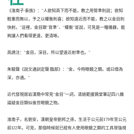
《淮南子·泰族》：“人欲知高下而不能，教之用管準則說；欲知
輕重而無以，予之以權衡則喜；欲知遠近而不能，教之以金目則
快射。”這裡，金目跟“官準”、“權衡”並說，可見是一種儀器，能
夠讓人們看得更遠，更清晰。
高誘注：“金目，深目，所以望遠近射準也。”
朱駿聲《說文通訓定聲·臨部》：“金，今時眼鏡之類。或曰借為
深，亦通。”
近代發現居岩漢簡中常見“金目”一詞，清姚範援鶉堂筆記四八雜
識疑金目類似後世眼鏡之物。
淮南子，名劉安，漢朝皇帝劉邦之孫，生活于公元前179年至公元
前122年。可見，那個時候就已經有人使用眼鏡之類的工具增強視