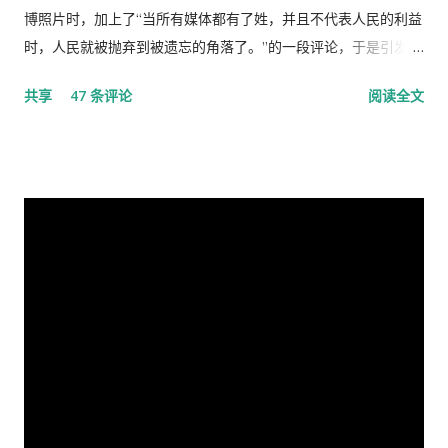
博照片时，加上了“当所有媒体都有了姓，并且不代表人民的利益
时，人民就被抛弃到被遗忘的角落了。”的一段评论，于是引发了
“十日文革“式的全网大批判和留党察看一年的党的组织纪律的处
共享
47 条评论
阅读全文
分！因此，每年的2月19日我都坚决的放下手中的笔，以守护曾经
的这一天。 但此次中国武汉肺炎疫情的暴发，恰恰验证了“当媒
体都姓党”时，“人民就被抛弃”了的现实。没有了媒体代表人民利
益去公告事实的真相，剩下的就是人民的生命被病毒和体制的重
病共同伤害的结果。 几天之后媒体上、网络上疯传着2月23日中
央召开全国上下约17万人参加的大会，被称为中国历史上参加人
数最多的中央大会。且远胜于当年七千人的庐山会议的规模，有
着比七千人大会更重要的现实意义，也被称为是一次伟大的会
议。 网上许多人在用各种方式吹嘘和吹捧这次大会的伟大意义，
并且格外的强调这次会议中最重要的党的主席的长篇讲话，是一
个鼓舞人心、英明正确的战略部署，为世界指明了防治疫情的方
向，号召用举国体制的力量，应对大考，战胜疫情，并取得中国
特色社会主义制度的伟大胜利。“体现了”党中央对疫情形势的判