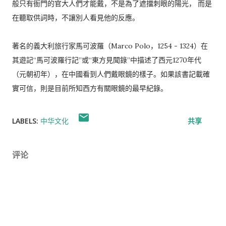
般只有衙門的官大人們才能戴，不是為了遮擋刺眼的陽光， 而是
在聽取供詞時，不讓別人看見他的反應。
著名的義大利旅行家馬可波羅（Marco Polo，1254 - 1324）在
其遊記“馬可波羅行記”或“東方見聞錄”中描述了西元1270年代
（元朝初年），在中國看到人們戴眼鏡的樣子。如果該書記載確
實可信，則是目前所知西方有關眼鏡的最早紀錄。
LABELS:
中华文化
共享
评论