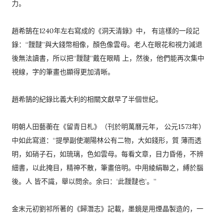
力。
趙希鵠在1240年左右寫成的《洞天清錄》中， 有這樣的一段記
錄：“靉靆”與大錢幣相像，顏色像雲母。老人在眼花和視力減退
後無法讀書，所以把“靉靆”戴在眼睛 上，然後，他們能再次集中
視線，字的筆畫也顯得更加清晰。
趙希鵠的紀錄比義大利的相關文獻早了半個世紀。
明朝人田藝蘅在《留青日札》（刊於明萬曆元年， 公元1573年）
中如此寫道：“提學副使潮陽林公有二物，大如錢形，質 薄而透
明，如硝子石，如琉璃，色如雲母。每看文章，目力昏倦，不辨
細書，以此掩目，精神不散，筆畫倍明。中用綾絹聯之，縛於腦
後。人 皆不識，舉以問余。余曰：‘此靉靆也’。”
金末元初劉祁所著的《歸潛志》記載，墨鏡是用煙晶製造的，一