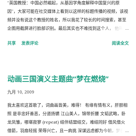
而导致过度放牧的损失则是由全体放牧人来承担的，对每一个放
“英国教授：中国必然崛起，从基因学角度解释中国复兴的原
牧人来说增加羊的数量是合理的。 人民公社的土地属于国有或集
因”，大家可能在社交媒体上看到以这样的标题传播的视频，该视
体所有，经过“土地改革”运动把地主和资本家的私有财产变为公
频并没有说这个教授的姓名，所以我花了较长的时间搜索，甚至
有。公社成员参加集体劳动，在公共食堂里吃饭，所有成员都有
企图用截屏进行脸部识别。最后其实也不难找到这个人， 他叫理
不劳而获的想法，最大限度的享受公共财产，最少限度的作出贡
查德·林恩（Richar Lynn）生于 1930 年 2 月 20 日，是一位备受
共享
发表评论
阅读全文
献。尽管有公分制和生产竞赛，这种热情很快耗尽，做假随之产
争议的英国心理学家和作家。林恩曾任阿尔斯特大学心理学名誉
生。 解决“公地的悲剧”的方法是“把草地作为私有财产分给每一个
教授，2018年被大学撤销职称。曾任《人类季刊》副主编，现任
牧羊人让他们放羊”。这从改革开放后“包干到户”的成功就是很好
《人类季刊》主编。 白人至上主义杂志和科学种族主义的传播者
的例证。 历史走到今天，我们的社会仍然缺乏正义，法律和道德
。林恩研究智力，并以他对智力的性别和种族差异的信念而闻
动画三国演义主题曲“梦在燃烧”
建设仍然是少数人攫取社会财富和权利的手段，新闻媒体还只是
名。林恩在英国剑桥国王学院接受教育。他曾在埃克塞特大学担
一个利益集团的喉舌，舆论受到严格的监控。土地和资产的私有
任心理学讲师，并在都柏林经济与社会研究所和阿尔斯特大学科
九月 10, 2009
化话题仍然是中国的禁忌。 这种局面必须打破。
尔雷恩分校担任心理学教授。 许多科学家批评林恩关于种族和民
族智力差异的研究缺乏科学严谨性、歪曲数据以及促进种族主义
我太喜欢这首歌了，词曲画皆美，难得！ 有缘有情有义，肝胆相
政治议程。许多学者和知识分子表示，林恩与促进 科学种族主义
照 是非忠奸善恶，分道扬镳 江山美人，锦带折腰 文韬武略，卧
的学者和组织网络有关。 在 1970 年代后期，林恩写道，他发现
龙凤雏，哪堪寂寥 (repeat) 结伴结盟结交，难结同好 借风借火
东亚人的平均智商更高(IQ) 高于欧洲人，欧洲人的平均智商高于
借箭，羽扇轻摇 荣辱兴亡，且一肩挑 深谋远虑都为今朝，梦在燃