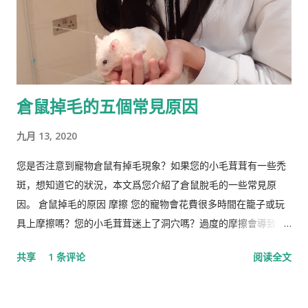
倉鼠掉毛的五個常見原因
九月 13, 2020
您是否注意到寵物倉鼠有掉毛現象？如果您的小毛茸茸有一些禿
斑，想知道它的狀況，本文爲您介紹了倉鼠脫毛的一些常見原
因。 倉鼠掉毛的原因 摩擦 您的寵物會花費很多時間在籠子或玩
具上摩擦嗎？您的小毛茸茸迷上了洞穴嗎？過度的摩擦會導致倉
鼠掉毛。 營養不足 倉鼠失去皮毛的另一個常見原因是營養缺乏。
共享
1 条评论
阅读全文
如果倉鼠的飲食中維生素B含量較低，則可能是其皮草脫落的原
因。蛋白質缺乏有時也會引起倉鼠的毛皮問題。如果是這種情
況，您的獸醫可能建議給倉鼠添加特定的食物，例如不加糖的穀