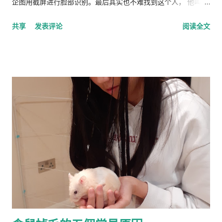
企图用截屏进行脸部识别。最后其实也不难找到这个人， 他叫理
查德·林恩（Richar Lynn）生于 1930 年 2 月 20 日，是一位备受
共享
发表评论
阅读全文
争议的英国心理学家和作家。林恩曾任阿尔斯特大学心理学名誉
教授，2018年被大学撤销职称。曾任《人类季刊》副主编，现任
《人类季刊》主编。 白人至上主义杂志和科学种族主义的传播者
。林恩研究智力，并以他对智力的性别和种族差异的信念而闻
名。林恩在英国剑桥国王学院接受教育。他曾在埃克塞特大学担
任心理学讲师，并在都柏林经济与社会研究所和阿尔斯特大学科
尔雷恩分校担任心理学教授。 许多科学家批评林恩关于种族和民
族智力差异的研究缺乏科学严谨性、歪曲数据以及促进种族主义
政治议程。许多学者和知识分子表示，林恩与促进 科学种族主义
的学者和组织网络有关。 在 1970 年代后期，林恩写道，他发现
东亚人的平均智商更高(IQ) 高于欧洲人，欧洲人的平均智商高于
撒哈拉以南非洲人。 1990 年，他提出弗林效应 ——自 1930 年代
以来在世界各地观察到的智商分数逐渐提高——可能可以用改善
营养来解释。 在与Tatu Vanhanen合着的两本书中，林恩 和