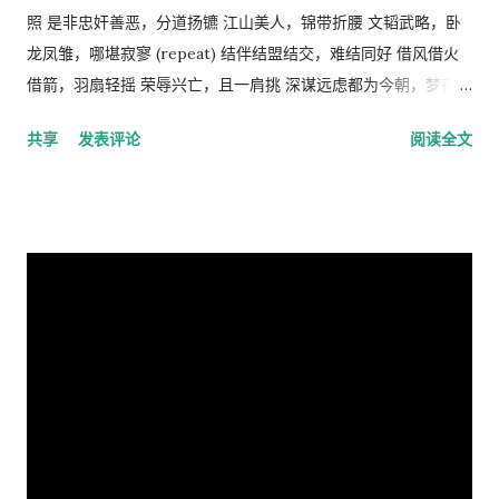
手段，而政府和社会舆论则是实现这种法律和道德的工具。 从社
照 是非忠奸善恶，分道扬镳 江山美人，锦带折腰 文韬武略，卧
会经济学角度来看，人民公社制度也违反了“ 公地的悲剧 ”原理。
龙凤雏，哪堪寂寥 (repeat) 结伴结盟结交，难结同好 借风借火
所谓的“公地的悲剧”，就是在资源公有的情况下会产生过度利
借箭，羽扇轻摇 荣辱兴亡，且一肩挑 深谋远虑都为今朝，梦在燃
用。美国经济学家哈丁（Garrett Hardin）使用公有的草地上放
烧 问鼎三足怎落脚，隆中对分晓 只盼来日登蜀道，再续出师表
共享
发表评论
阅读全文
羊的例子来说明这个原理。 草地的饲养容量是一定的，只要羊的
不鸣则矣，一鸣动九霄 不出则矣，一出比天高 (repeat) 视频见
总数不超过这个许可量，放牧人可以自由地增加自己羊的数量。
http://v.youku.com/v_show/id_XMTA4NTQyODUy.html
但是，随着放牧人不断增加羊的数量，当羊的总数超过了整个草
动画《三国演义》是由北京辉煌动画公司、央视动画与日本未来
地饲养量的时候，草地最终会荒芜，甚至成为不毛之地。产生这
行星株式会社联手制作的，集结了中日两国一流的动画设计团
种情况的原因在于:对每一个牧羊人来说，每增加一头羊会给他个
队，忠实于原著、场面宏大。该片的主力收视人群锁定在16至35
人带来利益，他可以享受这种利益，相对地，由于增加一头羊从
岁的国内外青年观众。 目前，动画版《三国演义》正在与美、
而导致过度放牧的损失则是由全体放牧人来承担的，对每一个放
英、法、意、俄等13个国家、30多个电视机构商议播放事项，预
牧人来说增加羊的数量是合理的。 人民公社的土地属于国有或集
计明年4月在日本、欧美等西方主流动画频道开播。据悉，在日本
体所有，经过“土地改革”运动把地主和资本家的私有财产变为公
该片的第一版漫画图书首次印刷出版预计100万册。动画《三国
有。公社成员参加集体劳动，在公共食堂里吃饭，所有成员都有
演义》的问世，是中日两国在动画制作领域上的一次成功的合作
不劳而获的想法，最大限度的享受公共财产，最少限度的作出贡
尝试，也是中国主题的动画大片进入西方主流动画频道的一次有
献。尽管有公分制和生产竞赛，这种热情很快耗尽，做假随之产
益的探索，对推广中国传统文化起到了积极作用。