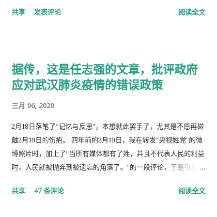
响，一是鸦片，而是梅毒。中国人活学活用西洋文化，尖顶高帽
共享
发表评论
阅读全文
不是老师往学生头上戴，而是学生往老师头上戴。
据传，这是任志强的文章，批评政府
应对武汉肺炎疫情的错误政策
三月 06, 2020
2月18日落笔了“记忆与反思”，本想就此罢手了，尤其是不愿再碰
触2月19日的伤疤。 四年前的2月19日，我在转发“央视姓党”的微
博照片时，加上了“当所有媒体都有了姓，并且不代表人民的利益
时，人民就被抛弃到被遗忘的角落了。”的一段评论，于是引发了
“十日文革“式的全网大批判和留党察看一年的党的组织纪律的处
共享
47 条评论
阅读全文
分！因此，每年的2月19日我都坚决的放下手中的笔，以守护曾经
的这一天。 但此次中国武汉肺炎疫情的暴发，恰恰验证了“当媒