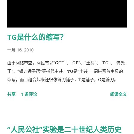
克利斯之剑 [7] ，但我身为革命后代，岂能在哀鸿遍野，生灵涂
我开了一条消炎药膏，我也没有买。上次朋友回国，留给我好多
炭之时无动于衷，坐视不顾！且气结于胸，骨鲠在喉！故我甘冒
感冒药和一条999皮炎平，我就又吃了那些感冒药，在鼻子上涂
斧钺之凶，不避逆鳞 [8] 之怒，决然披肝沥胆，谨向老弟直抒胸
了皮炎平。 那天亲自跑去了看医生，接待室的女人说，预约全满
臆如下。 第一、是你打开了潘多拉魔盒 [9] 这次肆虐全球的新冠
了， 那我只好说，约明天的。 她说，电脑系统坏了，不能预约。
TG是什么的缩写？
瘟疫是由于你渎职，刻意隐瞒而直接造成的，你必须象个有担当
让我去一个很远的诊所去。 我说，就在这里等，如果医生如果空
的＂男儿＂坦白负起全责，不然，象当下你四处指鹿为马、卸责
出来了，只需半分钟（那是三十秒）时间，看一下我女儿的耳朵
一月 16, 2010
甩锅，妄图嫁禍於人，这样做的结果，一定是搬起石头砸自己的
和我的烂鼻子。 她说，没有这样的规矩。 于是我差点跟她吵起
脚...
来。 她还是跟我说去那个很远的诊所去，我就跟她说，我不能开
由于网络审查，网民有以“GCD”、“GF”、“土共”、“TG”、“伟光
车，我得坐公共汽车花三四个小时去那里，我宁可在这里等三四
正”、“镰刀锤子帮”等指代中共。TG是“土共”一词拼音首字母的
十分钟，让医生抽空看一下我。 她还是坚持让我去那个诊所，于
缩写，而且组合起来还很像镰刀锤子，T是锤子，G是镰刀。
是我就跟她说，我去中国看我自己的医生，宁可乘坐十个小时的
共享
1 条评论
阅读全文
飞机回中国去看我的医生。 于是我就走了，当然我没有回国看医
生，去了另一个很远的诊所，花了三四个小时，顺便去了一趟中
国超市卖豆腐乳。 这里哪些人看病买药不需要付钱？ 16岁以下的
16-18随并且全日制在校生 60岁以上的 孕妇 又一个公费医疗证书
“人民公社”实验是二十世纪人类历史
享受政府福利的 正在找工作，并且接受待业补贴的 退伍军人 还