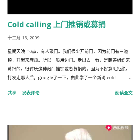
生。 解决“公地的悲剧”的方法是“把草地作为私有财产分给每一个
牧羊人让他们放羊”。这从改革开放后“包干到户”的成功就是很好
Cold calling 上门推销或募捐
的例证。 历史走到今天，我们的社会仍然缺乏正义，法律和道德
建设仍然是少数人攫取社会财富和权利的手段，新闻媒体还只是
十二月 13, 2009
一个利益集团的喉舌，舆论受到严格的监控。土地和资产的私有
化话题仍然是中国的禁忌。 这种局面必须打破。
星期天晚上6点，有人敲门。我们很少开前门，因为前门有三道
锁，开起来麻烦。所以一般用边门。走出去一看，是慈善组织来
募捐的。很讨厌这种敲门推销或者募捐的，因为不好意思拒绝。
打发走那人后，google了一下，由此学了一个新词 cold
calling，指的是上门或者电话推销或募捐的营销手段。网上有个
共享
发表评论
阅读全文
投票，问的是你是否介意慈善组织敲门募捐，89%的人表示反
感。 偶有个同事，说她从来不应门。因为大多数敲门的人都是这
类 cold caller 或者骗子, 偶说那你错过重要的事怎么办？答曰，
朋友亲戚来访一般事先打电话通知，其他重要事务可以通过邮
件。想想也对，除了抄电表的每个季度来一次外，确实没有什么
重要的‘不速之客’。偶准备以后也学她，至少不轻易为陌生人开