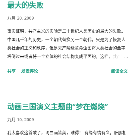
最大的失败
有一些其它的人，我也不清楚是什么。总之工作并且付税的人看
病买药得付钱，没有工作没有收入，靠政府救济的人买药不需要
八月 20, 2009
付钱。 这里的药费很奇怪，没有考证过，不管医生开的一种药或
者十种药，都一个价钱，6镑多。
事实证明，共产主义的实验是二十世纪人类历史的最大的失败。
中国几千年的历史，一个朝代替换另一个朝代，只是为了恢复人
类社会的正义和秩序，但是无产阶级革命企图将人类社会的金字
塔倒过来或者将一个立体的社会结构变成平面的，这样，共产主
义者就面临着一个两难命题，“剥夺被剥夺者”后他们本身不能成
共享
发表评论
阅读全文
为“剥夺者”，否则就违背了他们的根本原则，而“人民公社”并不
能成为这个两难命题的解决方案。 这样，原有的社会结构就被打
破了。孟子说，劳力者食人，劳心者食于人。这句话简单而朴素
的概括了人类社会内部的依赖关系，张爱玲在他的《秧歌》中有
动画三国演义主题曲“梦在燃烧”
这么一句话，“穷靠富，富靠天”，也说明同样的道理。社会财富
的的积累客观上是为应付自然灾害造成的饥荒和其它突发事变，
九月 10, 2009
所以，地主和资本家的存在并不是坏事。他们残酷的剥削农民和
工人的原因缺乏社会正义，而法律和道德约束是维护社会正义的
我太喜欢这首歌了，词曲画皆美，难得！ 有缘有情有义，肝胆相