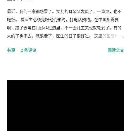
精华，以为中国又进入了一个新时代。 我也好奇并认真的学习了
延残喘，来日无多了，你我本同根同源，然人各有志，政见多有
这篇讲话，但我从中看到的却与各种新闻媒体和网络上报道的“伟
不合，而人在江湖常身不由己参差磨擦，势所难免，及至互存芥
最近，我们一家都感冒了。女儿的耳朵又发炎了，一直哭，也不
大”完全相反。那里站着的不是一位皇帝在展示自己的“新衣”，而
蒂，歧见日深，各方争相抅陷深文周纳 [3] ，逐成水火之势，愚
吃饭。 看医生必须先跟他们预约，打电话预约。在中国那需要
是一位剥光了衣服也要坚持当皇帝的小丑。尽管高举一块又一块
本想趁党《十八大》之际，直面老弟，有所陈述，以消弭误解，
啊，跑了去等在门诊科过道里，不一会儿工夫也就轮到了。有的
的遮羞布试图掩盖自己根本就没穿衣服的现实，但丝毫也不掩饰
重修旧好，不料吾弟早巳布局，预设网罗、赚我入京、以非常手
人约了也不去，就浪费了，医生的日子很好过。 这里的医院和诊
自己要坚决当皇帝的野心，和谁不让我当皇帝，就让你灭亡的决
段夺我自由，此诚为我党历史上又一次毁章行事--未经中央委员
所是分开的。诊所和药房也是分开的。诊所不买药，所以医生只
共享
2 条评论
阅读全文
心！ 讲话分为一、二、三、四和最后，我也来个一、二、三、四
会审议而私事抓捕在任的政治局委员。此例一开必将党无法度，
管看病、开方子，当然积极性也不高。要是国内医院，有业务指
和最后吧！ 一、 第一部分是“关于前一段疫情防治工作” 这里
国无宁日也！真堪抚掌长太息矣！ 诚然，这都是政治利益冲突演
标，医生多开药，医院多创收，多拿奖金，医生就拼命给你开。
讲的是表彰自己的伟大成绩，包括1月7日的批示。“亲自指挥、亲
变使然，我既纵身政壇泥淖，求仁得仁，又有何怨？ 我陷狱八
这里的的医生听说你敢冒了，给你量以下体温，看一下耳朵有没
自部署”要有正确的战略策略，要靠统一领导、统一指挥、统一行
载，不闻世事久矣，已身如槁木，心似古井，本不会也不愿更不
有发炎，听一下肺有没有杂音，然后会跟你说去买一些止痛片和
动，举国体制的医疗物资和生活用品的...
屑来打扰老弟，但近年来国事蜩螗 [4] ，香港反送中风暴汹涌未
退烧药吃了，多喝水。在国内，一点感冒，就要几十块、上百的
息，讵料武汉瘟疫接踵而至，环顾宇内鄂民死伤枕籍，国人血泪
药费。 去医院看病必须经过诊所，由医生开转诊单子才可以。只
成河，同胞呼救嚎哭，声声不息，国难当头，风云为之变色，天
有一些意外事故，叫了救护车可以直接往医院送。在中国哪里需
地为之震悚！ 苍生生何辜，遭此荼毒！百姓何咎？蒙此浩劫！ 语
要这些啊。 我得了重感冒后，医生就让我自己去买退烧药和止痛
云：＂天下兴亡，匹夫有责＂ [5] ！又曰＂苟利国家生死以，岂
片，吃了也没管用，瘫在床上两三天后，鼻子和嘴唇全烂起来
因祸福避趋之！ [6] ＂我虽身陷寃狱，头悬随时都可落下的达摩
了，中医叫上火呢。又去看医生了，医生看了一下我的鼻子，给