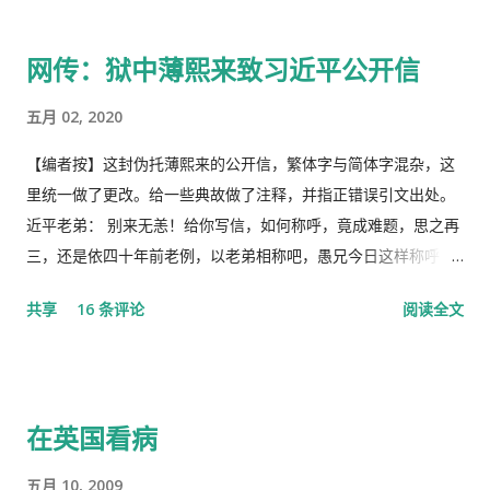
体都姓党”时，“人民就被抛弃”了的现实。没有了媒体代表人民利
益去公告事实的真相，剩下的就是人民的生命被病毒和体制的重
网传：狱中薄熙来致习近平公开信
病共同伤害的结果。 几天之后媒体上、网络上疯传着2月23日中
央召开全国上下约17万人参加的大会，被称为中国历史上参加人
五月 02, 2020
数最多的中央大会。且远胜于当年七千人的庐山会议的规模，有
着比七千人大会更重要的现实意义，也被称为是一次伟大的会
【编者按】这封伪托薄熙来的公开信，繁体字与简体字混杂，这
议。 网上许多人在用各种方式吹嘘和吹捧这次大会的伟大意义，
里统一做了更改。给一些典故做了注释，并指正错误引文出处。
并且格外的强调这次会议中最重要的党的主席的长篇讲话，是一
近平老弟： 别来无恙！给你写信，如何称呼，竟成难题，思之再
个鼓舞人心、英明正确的战略部署，为世界指明了防治疫情的方
三，还是依四十年前老例，以老弟相称吧，愚兄今日这样称呼
向，号召用举国体制的力量，应对大考，战胜疫情，并取得中国
你，既不是故意大不敬，更不是存心套近乎，只因我与你确实有
共享
16 条评论
阅读全文
特色社会主义制度的伟大胜利。“体现了”党中央对疫情形势的判
些难分难解的缘由，作为中共老一辈革命家的第一代传人，我俩
断是正确的，“彰显了中国共产党领导和中国特色社会主义制度的
出身相近，背景相似，细数父辈同为开国副总理而后又同进政治
显著优势。” 一时之间，举国上下都在为伟大领袖的讲话而欢呼
局履职的，在所谓＂红二代＂的诸弟兄中，屈指仅有你我两人而
雀跃，似乎中国又进入了那个曾经伟大的大跃进时代，又进入了
已，现在我不禁疑惑有人故意造成两雄相争的局面似的。而今时
在英国看病
四处红旗飘舞，高举红宝书，三呼领袖“万岁、万岁、万万岁”的
迁势易，成王败寇，你已居庙堂之颠颐指气使，拱为一尊，而我
时代。更有许多人在从各个角度解释自己从2月23日讲话中发现的
却拜你所赐＂以非罪之身” [1] 陷缧绁 [2] 之中，且身患顽疾，苟
五月 10, 2009