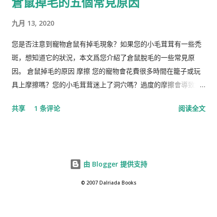
倉鼠掉毛的五個常見原因
Vanhanen 认为，不同国家之间发展指数的差异部分是由其公民
的平均智商造成的。 林恩还认为，低智商人群的高生育率对西方
九月 13, 2020
文明构成重大威胁，因为他认为智商低的人最终将超过高智商的
人。他主张采取政治措施来防止这种情况发生，包括反移民和优
您是否注意到寵物倉鼠有掉毛現象？如果您的小毛茸茸有一些禿
生政策，这在国际上引起了严厉批评。 林恩是《人类季刊》的编
斑，想知道它的狀況，本文爲您介紹了倉鼠脫毛的一些常見原
辑委员会成员，被评论家描述为“科学种族主义机构的基石”。他
因。 倉鼠掉毛的原因 摩擦 您的寵物會花費很多時間在籠子或玩
也是先锋基金的董事会成员，该基金为《人类季刊》提供资金，
具上摩擦嗎？您的小毛茸茸迷上了洞穴嗎？過度的摩擦會導致倉
也被认定为种族主义组织。 早年生活和职业 林恩的父亲悉尼·克
鼠掉毛。 營養不足 倉鼠失去皮毛的另一個常見原因是營養缺乏。
共享
1 条评论
阅读全文
罗斯·哈兰德 ( Sydney Cross Harland , 1891–1982)是一位植物学
如果倉鼠的飲食中維生素B含量較低，則可能是其皮草脫落的原
家和皇家学会会员，以棉花遗传学研究而闻名。他由母亲在布里
因。蛋白質缺乏有時也會引起倉鼠的毛皮問題。如果是這種情
斯托尔长大，在童年和青少年时期没有见到在特立尼达和秘鲁生
況，您的獸醫可能建議給倉鼠添加特定的食物，例如不加糖的穀
活和工作的父亲。 林恩曾在英国布里斯托尔文法学校和剑桥大学
物，奶酪，煮熟的雞蛋，全麥麵食以及新鮮的水果和蔬菜。用於
由 Blogger 提供支持
接受教育。他曾在埃克塞特大学担任心理学讲师，在都柏林经济
袖珍寵物的水溶性維生素也可能有益，但除非獸醫特別推薦，否
与社会研究所和阿尔斯特大学担任心理学教授。 1974 年，林恩...
則不要給您的小毛茸茸添加這些食物。 寄生蟲 蟲，跳蚤，癬和蟎
© 2007 Dalriada Books
蟲都會導致您的小寵物掉毛。帶有外寄生物的倉鼠可能會發癢並
撓痒，這可能會導致某些柔軟的毛皮掉落。如果您懷疑您的小寵