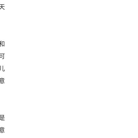
天
和
可
儿
意
是
意