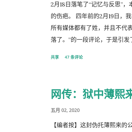
2月18日落笔了“记忆与反思”
的伤疤。 四年前的2月19日，
所有媒体都有了姓，并且不代
落了。”的一段评论，于是引发
的党的组织纪律的处分！因此，
共享
47 条评论
以守护曾经的这一天。 但此次
体都姓党”时，“人民就被抛弃
实的真相，剩下的就是人民的
网传：狱中薄熙
几天之后媒体上、网络上疯传着
大会，被称为中国历史上参加
五月 02, 2020
庐山会议的规模，有着比七千
【编者按】这封伪托薄熙来的