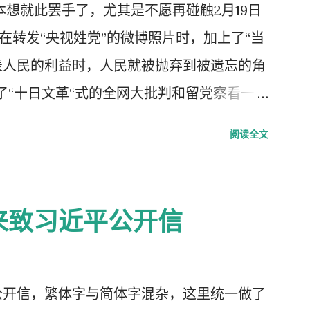
，本想就此罢手了，尤其是不愿再碰触2月19日
我在转发“央视姓党”的微博照片时，加上了“当
表人民的利益时，人民就被抛弃到被遗忘的角
了“十日文革“式的全网大批判和留党察看一年
每年的2月19日我都坚决的放下手中的笔，
阅读全文
中国武汉肺炎疫情的暴发，恰恰验证了“当媒
”了的现实。没有了媒体代表人民利益去公告事
生命被病毒和体制的重病共同伤害的结果。
来致习近平公开信
2月23日中央召开全国上下约17万人参加的
人数最多的中央大会。且远胜于当年七千人的
人大会更重要的现实意义，也被称为是一次伟
公开信，繁体字与简体字混杂，这里统一做了