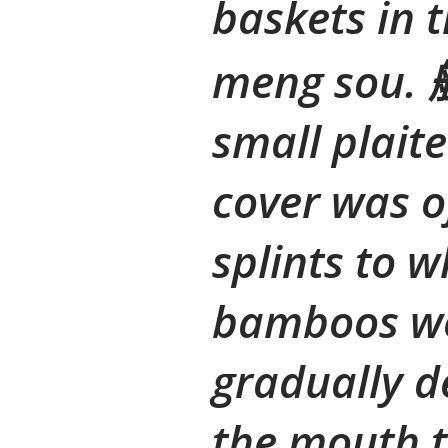
baskets in 
meng sou. 
small plait
cover was 
splints to w
bamboos we
gradually d
the mouth t