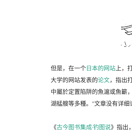
但是，在一个
日本的网站
上，
大学的网站发表的
论文
，指出
中屬於定置陷阱的魚滬或魚籪，
湖艋艘等多種。”文章没有详细
《
古今图书集成·钓图说
》指出