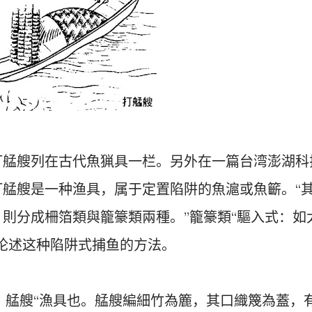
打艋艘列在古代魚猟具一栏。另外在一篇台湾澎湖科
打艋艘是一种渔具，属于定置陷阱的魚滬或魚籪。“
則分成柵箔類與籠籇類兩種。”籠籇類“驅入式：如
论述这种陷阱式捕鱼的方法。
，艋艘“漁具也。艋艘編細竹為簏，其口織篾為蓋，