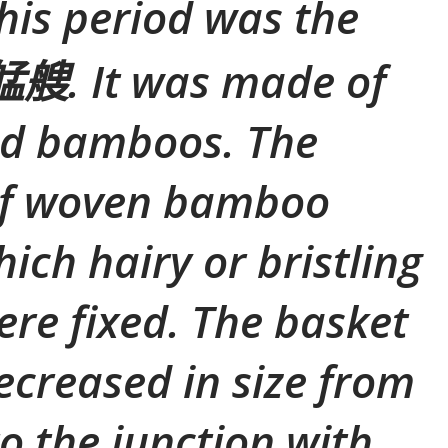
this period was the
艋艘. It was made of
ed bamboos. The
of woven bamboo
hich hairy or bristling
re fixed. The basket
ecreased in size from
o the junction with