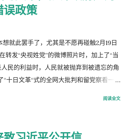
错误政策
，本想就此罢手了，尤其是不愿再碰触2月19日
我在转发“央视姓党”的微博照片时，加上了“当
表人民的利益时，人民就被抛弃到被遗忘的角
了“十日文革“式的全网大批判和留党察看一年
每年的2月19日我都坚决的放下手中的笔，
阅读全文
中国武汉肺炎疫情的暴发，恰恰验证了“当媒
”了的现实。没有了媒体代表人民利益去公告事
生命被病毒和体制的重病共同伤害的结果。
来致习近平公开信