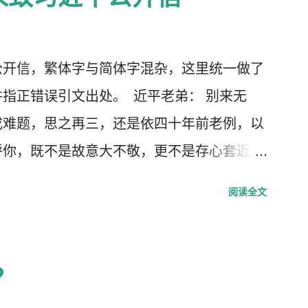
2月23日中央召开全国上下约17万人参加的
人数最多的中央大会。且远胜于当年七千人的
人大会更重要的现实意义，也被称为是一次伟
公开信，繁体字与简体字混杂，这里统一做了
种方式吹嘘和吹捧这次大会的伟大意义，并
指正错误引文出处。 近平老弟： 别来无
要的党的主席的长篇讲话，是一个鼓舞人心、
成难题，思之再三，还是依四十年前老例，以
指明了防治疫情的方向，号召用举国体制的力
呼你，既不是故意大不敬，更不是存心套近
得中国特色社会主义制度的伟大胜利。“体
难解的缘由，作为中共老一辈革命家的第一代
阅读全文
是正确的，“彰显了中国共产党领导和中国特
似，细数父辈同为开国副总理而后又同进政治
 一时之间，举国上下都在为伟大领袖的讲话
的诸弟兄中，屈指仅有你我两人而已，现在我
了那个曾经伟大的大跃进时代，又进入了四处
争的局面似的。而今时迁势易，成王败寇，你
？
袖“万岁、万岁、万万岁”的时代。更有许多
，而我却拜你所赐＂以非罪之身” [1] 陷缧