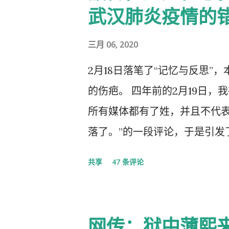
武汉肺炎疫情的
三月 06, 2020
2月18日落笔了“记忆与反思”
的伤疤。 四年前的2月19日，
所有媒体都有了姓，并且不代
落了。”的一段评论，于是引发
的党的组织纪律的处分！因此，
共享
47 条评论
以守护曾经的这一天。 但此次
体都姓党”时，“人民就被抛弃
实的真相，剩下的就是人民的
网传：狱中薄熙