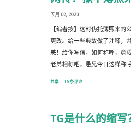
几天之后媒体上、网络上疯传着
大会，被称为中国历史上参加
五月 02, 2020
庐山会议的规模，有着比七千
【编者按】这封伪托薄熙来的
大的会议。 网上许多人在用各
更改。给一些典故做了注释，并
且格外的强调这次会议中最重
恙！给你写信，如何称呼，竟
英明正确的战略部署，为世界
老弟相称吧，愚兄今日这样称
量，应对大考，战胜疫情，并取
乎，只因我与你确实有些难分
共享
16 条评论
现了”党中央对疫情形势的判断
传人，我俩出身相近，背景相
色社会主义制度的显著优势。”
局履职的，在所谓＂红二代＂
而欢呼雀跃，似乎中国又进入
不禁疑惑有人故意造成两雄相
TG是什么的缩写
红旗飘舞，高举红宝书，三呼领
已居庙堂之颠颐指气使，拱为一尊