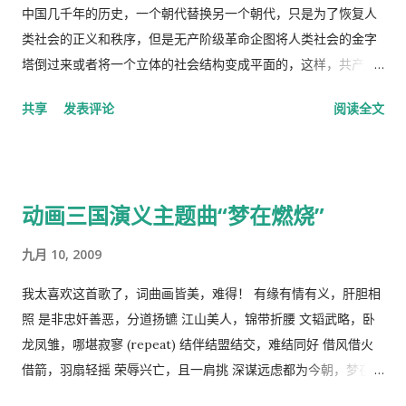
中国几千年的历史，一个朝代替换另一个朝代，只是为了恢复人
类社会的正义和秩序，但是无产阶级革命企图将人类社会的金字
塔倒过来或者将一个立体的社会结构变成平面的，这样，共产主
义者就面临着一个两难命题，“剥夺被剥夺者”后他们本身不能成
共享
发表评论
阅读全文
为“剥夺者”，否则就违背了他们的根本原则，而“人民公社”并不
能成为这个两难命题的解决方案。 这样，原有的社会结构就被打
破了。孟子说，劳力者食人，劳心者食于人。这句话简单而朴素
的概括了人类社会内部的依赖关系，张爱玲在他的《秧歌》中有
动画三国演义主题曲“梦在燃烧”
这么一句话，“穷靠富，富靠天”，也说明同样的道理。社会财富
的的积累客观上是为应付自然灾害造成的饥荒和其它突发事变，
九月 10, 2009
所以，地主和资本家的存在并不是坏事。他们残酷的剥削农民和
工人的原因缺乏社会正义，而法律和道德约束是维护社会正义的
我太喜欢这首歌了，词曲画皆美，难得！ 有缘有情有义，肝胆相
手段，而政府和社会舆论则是实现这种法律和道德的工具。 从社
照 是非忠奸善恶，分道扬镳 江山美人，锦带折腰 文韬武略，卧
会经济学角度来看，人民公社制度也违反了“ 公地的悲剧 ”原理。
龙凤雏，哪堪寂寥 (repeat) 结伴结盟结交，难结同好 借风借火
所谓的“公地的悲剧”，就是在资源公有的情况下会产生过度利
借箭，羽扇轻摇 荣辱兴亡，且一肩挑 深谋远虑都为今朝，梦在燃
用。美国经济学家哈丁（Garrett Hardin）使用公有的草地上放
烧 问鼎三足怎落脚，隆中对分晓 只盼来日登蜀道，再续出师表