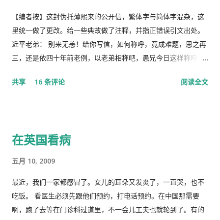
数最多的中央大会。且远胜于当年七千人的庐山会议的规模，有
着比七千人大会更重要的现实意义，也被称为是一次伟大的会
【编者按】这封伪托薄熙来的公开信，繁体字与简体字混杂，这
议。 网上许多人在用各种方式吹嘘和吹捧这次大会的伟大意义，
里统一做了更改。给一些典故做了注释，并指正错误引文出处。
并且格外的强调这次会议中最重要的党的主席的长篇讲话，是一
近平老弟： 别来无恙！给你写信，如何称呼，竟成难题，思之再
个鼓舞人心、英明正确的战略部署，为世界指明了防治疫情的方
三，还是依四十年前老例，以老弟相称吧，愚兄今日这样称呼
向，号召用举国体制的力量，应对大考，战胜疫情，并取得中国
你，既不是故意大不敬，更不是存心套近乎，只因我与你确实有
共享
16 条评论
阅读全文
特色社会主义制度的伟大胜利。“体现了”党中央对疫情形势的判
些难分难解的缘由，作为中共老一辈革命家的第一代传人，我俩
断是正确的，“彰显了中国共产党领导和中国特色社会主义制度的
出身相近，背景相似，细数父辈同为开国副总理而后又同进政治
显著优势。” 一时之间，举国上下都在为伟大领袖的讲话而欢呼
局履职的，在所谓＂红二代＂的诸弟兄中，屈指仅有你我两人而
雀跃，似乎中国又进入了那个曾经伟大的大跃进时代，又进入了
已，现在我不禁疑惑有人故意造成两雄相争的局面似的。而今时
在英国看病
四处红旗飘舞，高举红宝书，三呼领袖“万岁、万岁、万万岁”的
迁势易，成王败寇，你已居庙堂之颠颐指气使，拱为一尊，而我
时代。更有许多人在从各个角度解释自己从2月23日讲话中发现的
却拜你所赐＂以非罪之身” [1] 陷缧绁 [2] 之中，且身患顽疾，苟
五月 10, 2009
精华，以为中国又进入了一个新时代。 我也好奇并认真的学习了
延残喘，来日无多了，你我本同根同源，然人各有志，政见多有
这篇讲话，但我从中看到的却与各种新闻媒体和网络上报道的“伟
不合，而人在江湖常身不由己参差磨擦，势所难免，及至互存芥
最近，我们一家都感冒了。女儿的耳朵又发炎了，一直哭，也不
大”完全相反。那里站着的不是一位皇帝在展示自己的“新衣”，而
蒂，歧见日深，各方争相抅陷深文周纳 [3] ，逐成水火之势，愚
吃饭。 看医生必须先跟他们预约，打电话预约。在中国那需要
是一位剥光了衣服也要坚持当皇帝的小丑。尽管高举一块又一块
本想趁党《十八大》之际，直面老弟，有所陈述，以消弭误解，
啊，跑了去等在门诊科过道里，不一会儿工夫也就轮到了。有的