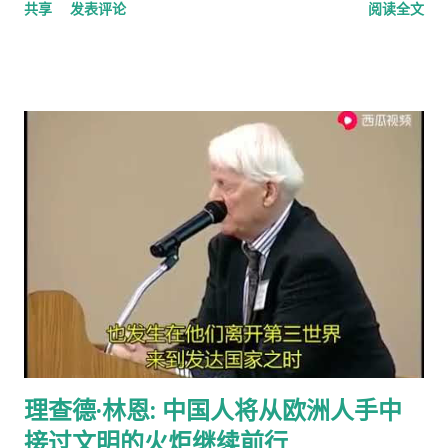
共享
发表评论
阅读全文
羊的例子来说明这个原理。 草地的饲养容量是一定的，只要羊的
不鸣则矣，一鸣动九霄 不出则矣，一出比天高 (repeat) 视频见
总数不超过这个许可量，放牧人可以自由地增加自己羊的数量。
http://v.youku.com/v_show/id_XMTA4NTQyODUy.html
但是，随着放牧人不断增加羊的数量，当羊的总数超过了整个草
动画《三国演义》是由北京辉煌动画公司、央视动画与日本未来
地饲养量的时候，草地最终会荒芜，甚至成为不毛之地。产生这
行星株式会社联手制作的，集结了中日两国一流的动画设计团
种情况的原因在于:对每一个牧羊人来说，每增加一头羊会给他个
队，忠实于原著、场面宏大。该片的主力收视人群锁定在16至35
人带来利益，他可以享受这种利益，相对地，由于增加一头羊从
岁的国内外青年观众。 目前，动画版《三国演义》正在与美、
而导致过度放牧的损失则是由全体放牧人来承担的，对每一个放
英、法、意、俄等13个国家、30多个电视机构商议播放事项，预
牧人来说增加羊的数量是合理的。 人民公社的土地属于国有或集
计明年4月在日本、欧美等西方主流动画频道开播。据悉，在日本
体所有，经过“土地改革”运动把地主和资本家的私有财产变为公
该片的第一版漫画图书首次印刷出版预计100万册。动画《三国
有。公社成员参加集体劳动，在公共食堂里吃饭，所有成员都有
演义》的问世，是中日两国在动画制作领域上的一次成功的合作
不劳而获的想法，最大限度的享受公共财产，最少限度的作出贡
尝试，也是中国主题的动画大片进入西方主流动画频道的一次有
献。尽管有公分制和生产竞赛，这种热情很快耗尽，做假随之产
益的探索，对推广中国传统文化起到了积极作用。
生。 解决“公地的悲剧”的方法是“把草地作为私有财产分给每一个
牧羊人让他们放羊”。这从改革开放后“包干到户”的成功就是很好
理查德·林恩: 中国人将从欧洲人手中
的例证。 历史走到今天，我们的社会仍然缺乏正义，法律和道德
接过文明的火炬继续前行
建设仍然是少数人攫取社会财富和权利的手段，新闻媒体还只是