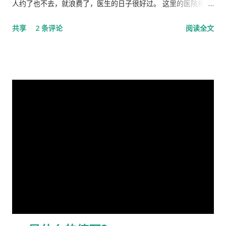
的遮羞布试图掩盖自己根本就没穿衣服的现实，但丝毫也不掩饰
重修旧好，不料吾弟早巳布局，预设网罗、赚我入京、以非常手
人约了也不去，就浪费了，医生的日子很好过。 这里的医院和诊
自己要坚决当皇帝的野心，和谁不让我当皇帝，就让你灭亡的决
段夺我自由，此诚为我党历史上又一次毁章行事--未经中央委员
所是分开的。诊所和药房也是分开的。诊所不买药，所以医生只
共享
2 条评论
阅读全文
心！ 讲话分为一、二、三、四和最后，我也来个一、二、三、四
会审议而私事抓捕在任的政治局委员。此例一开必将党无法度，
管看病、开方子，当然积极性也不高。要是国内医院，有业务指
和最后吧！ 一、 第一部分是“关于前一段疫情防治工作” 这里
国无宁日也！真堪抚掌长太息矣！ 诚然，这都是政治利益冲突演
标，医生多开药，医院多创收，多拿奖金，医生就拼命给你开。
讲的是表彰自己的伟大成绩，包括1月7日的批示。“亲自指挥、亲
变使然，我既纵身政壇泥淖，求仁得仁，又有何怨？ 我陷狱八
这里的的医生听说你敢冒了，给你量以下体温，看一下耳朵有没
自部署”要有正确的战略策略，要靠统一领导、统一指挥、统一行
载，不闻世事久矣，已身如槁木，心似古井，本不会也不愿更不
有发炎，听一下肺有没有杂音，然后会跟你说去买一些止痛片和
动，举国体制的医疗物资和生活用品的...
屑来打扰老弟，但近年来国事蜩螗 [4] ，香港反送中风暴汹涌未
退烧药吃了，多喝水。在国内，一点感冒，就要几十块、上百的
息，讵料武汉瘟疫接踵而至，环顾宇内鄂民死伤枕籍，国人血泪
药费。 去医院看病必须经过诊所，由医生开转诊单子才可以。只
成河，同胞呼救嚎哭，声声不息，国难当头，风云为之变色，天
有一些意外事故，叫了救护车可以直接往医院送。在中国哪里需
地为之震悚！ 苍生生何辜，遭此荼毒！百姓何咎？蒙此浩劫！ 语
要这些啊。 我得了重感冒后，医生就让我自己去买退烧药和止痛
云：＂天下兴亡，匹夫有责＂ [5] ！又曰＂苟利国家生死以，岂
片，吃了也没管用，瘫在床上两三天后，鼻子和嘴唇全烂起来
因祸福避趋之！ [6] ＂我虽身陷寃狱，头悬随时都可落下的达摩
了，中医叫上火呢。又去看医生了，医生看了一下我的鼻子，给
克利斯之剑 [7] ，但我身为革命后代，岂能在哀鸿遍野，生灵涂
我开了一条消炎药膏，我也没有买。上次朋友回国，留给我好多
炭之时无动于衷，坐视不顾！且气结于胸，骨鲠在喉！故我甘冒
感冒药和一条999皮炎平，我就又吃了那些感冒药，在鼻子上涂
斧钺之凶，不避逆鳞 [8] 之怒，决然披肝沥胆，谨向老弟直抒胸
了皮炎平。 那天亲自跑去了看医生，接待室的女人说，预约全满
臆如下。 第一、是你打开了潘多拉魔盒 [9] 这次肆虐全球的新冠
了， 那我只好说，约明天的。 她说，电脑系统坏了，不能预约。