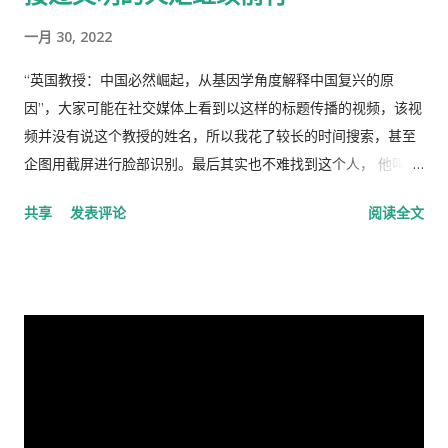
一个利益集团的喉舌，舆论受到严格的监控。土地和资产的私有
一月 30, 2022
化话题仍然是中国的禁忌。 这种局面必须打破。
“英国教授：中国必然崛起，从基因学角度解释中国复兴的原
因”，大家可能在社交媒体上看到以这样的标题传播的视频，该视
频并没有说这个教授的姓名，所以我花了较长的时间搜索，甚至
企图用截屏进行脸部识别。最后其实也不难找到这个人， 他叫理
查德·林恩（Richar Lynn）生于 1930 年 2 月 20 日，是一位备受
共享
发表评论
阅读全文
争议的英国心理学家和作家。林恩曾任阿尔斯特大学心理学名誉
教授，2018年被大学撤销职称。曾任《人类季刊》副主编，现任
《人类季刊》主编。 白人至上主义杂志和科学种族主义的传播者
。林恩研究智力，并以他对智力的性别和种族差异的信念而闻
名。林恩在英国剑桥国王学院接受教育。他曾在埃克塞特大学担
任心理学讲师，并在都柏林经济与社会研究所和阿尔斯特大学科
尔雷恩分校担任心理学教授。 许多科学家批评林恩关于种族和民
族智力差异的研究缺乏科学严谨性、歪曲数据以及促进种族主义
政治议程。许多学者和知识分子表示，林恩与促进 科学种族主义