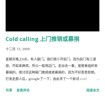
的学者和组织网络有关。 在 1970 年代后期，林恩写道，他发现
东亚人的平均智商更高(IQ) 高于欧洲人，欧洲人的平均智商高于
撒哈拉以南非洲人。 1990 年，他提出弗林效应 ——自 1930 年代
以来在世界各地观察到的智商分数逐渐提高——可能可以用改善
营养来解释。 在与Tatu Vanhanen合着的两本书中，林恩 和
Cold calling 上门推销或募捐
Vanhanen 认为，不同国家之间发展指数的差异部分是由其公民
的平均智商造成的。 林恩还认为，低智商人群的高生育率对西方
十二月 13, 2009
文明构成重大威胁，因为他认为智商低的人最终将超过高智商的
人。他主张采取政治措施来防止这种情况发生，包括反移民和优
星期天晚上6点，有人敲门。我们很少开前门，因为前门有三道
生政策，这在国际上引起了严厉批评。 林恩是《人类季刊》的编
锁，开起来麻烦。所以一般用边门。走出去一看，是慈善组织来
辑委员会成员，被评论家描述为“科学种族主义机构的基石”。他
募捐的。很讨厌这种敲门推销或者募捐的，因为不好意思拒绝。
也是先锋基金的董事会成员，该基金为《人类季刊》提供资金，
打发走那人后，google了一下，由此学了一个新词 cold
也被认定为种族主义组织。 早年生活和职业 林恩的父亲悉尼·克
calling，指的是上门或者电话推销或募捐的营销手段。网上有个
共享
发表评论
阅读全文
罗斯·哈兰德 ( Sydney Cross Harland , 1891–1982)是一位植物学
投票，问的是你是否介意慈善组织敲门募捐，89%的人表示反
家和皇家学会会员，以棉花遗传学研究而闻名。他由母亲在布里
感。 偶有个同事，说她从来不应门。因为大多数敲门的人都是这
斯托尔长大，在童年和青少年时期没有见到在特立尼达和秘鲁生
类 cold caller 或者骗子, 偶说那你错过重要的事怎么办？答曰，