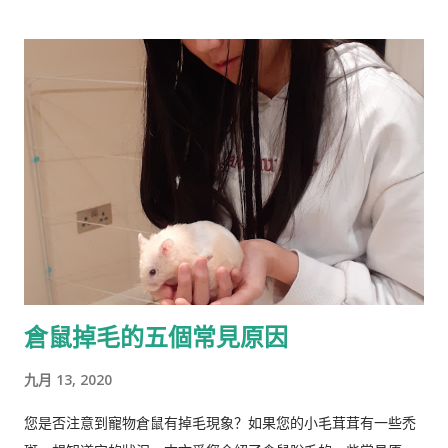
活和工作的父亲。 林恩曾在英国布里斯托尔文法学校和剑桥大学
朋友亲戚来访一般事先打电话通知，其他重要事务可以通过邮
接受教育。他曾在埃克塞特大学担任心理学讲师，在都柏林经济
件。想想也对，除了抄电表的每个季度来一次外，确实没有什么
与社会研究所和阿尔斯特大学担任心理学教授。 1974 年，林恩...
重要的‘不速之客’。偶准备以后也学她，至少不轻易为陌生人开
门。
倉鼠掉毛的五個常見原因
九月 13, 2020
您是否注意到寵物倉鼠有掉毛現象？如果您的小毛茸茸有一些禿