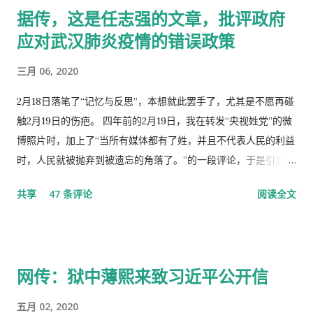
据传，这是任志强的文章，批评政府
应对武汉肺炎疫情的错误政策
三月 06, 2020
2月18日落笔了“记忆与反思”，本想就此罢手了，尤其是不愿再碰
触2月19日的伤疤。 四年前的2月19日，我在转发“央视姓党”的微
博照片时，加上了“当所有媒体都有了姓，并且不代表人民的利益
时，人民就被抛弃到被遗忘的角落了。”的一段评论，于是引发了
“十日文革“式的全网大批判和留党察看一年的党的组织纪律的处
共享
47 条评论
阅读全文
分！因此，每年的2月19日我都坚决的放下手中的笔，以守护曾经
的这一天。 但此次中国武汉肺炎疫情的暴发，恰恰验证了“当媒
体都姓党”时，“人民就被抛弃”了的现实。没有了媒体代表人民利
益去公告事实的真相，剩下的就是人民的生命被病毒和体制的重
网传：狱中薄熙来致习近平公开信
病共同伤害的结果。 几天之后媒体上、网络上疯传着2月23日中
央召开全国上下约17万人参加的大会，被称为中国历史上参加人
五月 02, 2020