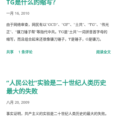
TG是什么的缩写？
瘟疫是由于你渎职，刻意隐瞒而直接造成的，你必须象个有担当
让我去一个很远的诊所去。 我说，就在这里等，如果医生如果空
的＂男儿＂坦白负起全责，不然，象当下你四处指鹿为马、卸责
出来了，只需半分钟（那是三十秒）时间，看一下我女儿的耳朵
一月 16, 2010
甩锅，妄图嫁禍於人，这样做的结果，一定是搬起石头砸自己的
和我的烂鼻子。 她说，没有这样的规矩。 于是我差点跟她吵起
脚...
来。 她还是跟我说去那个很远的诊所去，我就跟她说，我不能开
由于网络审查，网民有以“GCD”、“GF”、“土共”、“TG”、“伟光
车，我得坐公共汽车花三四个小时去那里，我宁可在这里等三四
正”、“镰刀锤子帮”等指代中共。TG是“土共”一词拼音首字母的
十分钟，让医生抽空看一下我。 她还是坚持让我去那个诊所，于
缩写，而且组合起来还很像镰刀锤子，T是锤子，G是镰刀。
是我就跟她说，我去中国看我自己的医生，宁可乘坐十个小时的
共享
1 条评论
阅读全文
飞机回中国去看我的医生。 于是我就走了，当然我没有回国看医
生，去了另一个很远的诊所，花了三四个小时，顺便去了一趟中
国超市卖豆腐乳。 这里哪些人看病买药不需要付钱？ 16岁以下的
16-18随并且全日制在校生 60岁以上的 孕妇 又一个公费医疗证书
“人民公社”实验是二十世纪人类历史
享受政府福利的 正在找工作，并且接受待业补贴的 退伍军人 还
最大的失败
有一些其它的人，我也不清楚是什么。总之工作并且付税的人看
病买药得付钱，没有工作没有收入，靠政府救济的人买药不需要
八月 20, 2009
付钱。 这里的药费很奇怪，没有考证过，不管医生开的一种药或
者十种药，都一个价钱，6镑多。
事实证明，共产主义的实验是二十世纪人类历史的最大的失败。