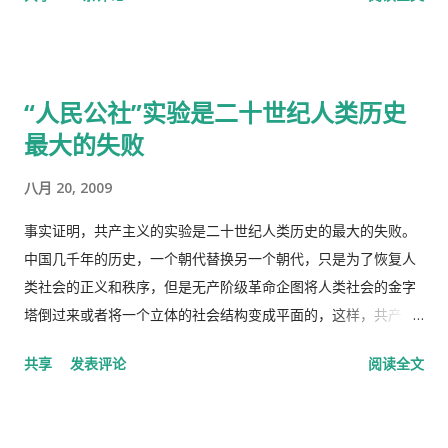
生，去了另一个很远的诊所，花了三四个小时，顺便去了一趟中
国超市卖豆腐乳。 这里哪些人看病买药不需要付钱？ 16岁以下的
16-18随并且全日制在校生 60岁以上的 孕妇 又一个公费医疗证书
“人民公社”实验是二十世纪人类历史
享受政府福利的 正在找工作，并且接受待业补贴的 退伍军人 还
最大的失败
有一些其它的人，我也不清楚是什么。总之工作并且付税的人看
病买药得付钱，没有工作没有收入，靠政府救济的人买药不需要
八月 20, 2009
付钱。 这里的药费很奇怪，没有考证过，不管医生开的一种药或
者十种药，都一个价钱，6镑多。
事实证明，共产主义的实验是二十世纪人类历史的最大的失败。
中国几千年的历史，一个朝代替换另一个朝代，只是为了恢复人
类社会的正义和秩序，但是无产阶级革命企图将人类社会的金字
塔倒过来或者将一个立体的社会结构变成平面的，这样，共产主
义者就面临着一个两难命题，“剥夺被剥夺者”后他们本身不能成
共享
发表评论
阅读全文
为“剥夺者”，否则就违背了他们的根本原则，而“人民公社”并不
能成为这个两难命题的解决方案。 这样，原有的社会结构就被打
破了。孟子说，劳力者食人，劳心者食于人。这句话简单而朴素