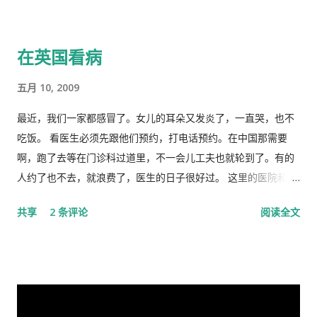
显著优势。” 一时之间，举国上下都在为伟大领袖的讲话而欢呼
局履职的，在所谓＂红二代＂的诸弟兄中，屈指仅有你我两人而
雀跃，似乎中国又进入了那个曾经伟大的大跃进时代，又进入了
已，现在我不禁疑惑有人故意造成两雄相争的局面似的。而今时
在英国看病
四处红旗飘舞，高举红宝书，三呼领袖“万岁、万岁、万万岁”的
迁势易，成王败寇，你已居庙堂之颠颐指气使，拱为一尊，而我
时代。更有许多人在从各个角度解释自己从2月23日讲话中发现的
却拜你所赐＂以非罪之身” [1] 陷缧绁 [2] 之中，且身患顽疾，苟
五月 10, 2009
精华，以为中国又进入了一个新时代。 我也好奇并认真的学习了
延残喘，来日无多了，你我本同根同源，然人各有志，政见多有
这篇讲话，但我从中看到的却与各种新闻媒体和网络上报道的“伟
不合，而人在江湖常身不由己参差磨擦，势所难免，及至互存芥
最近，我们一家都感冒了。女儿的耳朵又发炎了，一直哭，也不
大”完全相反。那里站着的不是一位皇帝在展示自己的“新衣”，而
蒂，歧见日深，各方争相抅陷深文周纳 [3] ，逐成水火之势，愚
吃饭。 看医生必须先跟他们预约，打电话预约。在中国那需要
是一位剥光了衣服也要坚持当皇帝的小丑。尽管高举一块又一块
本想趁党《十八大》之际，直面老弟，有所陈述，以消弭误解，
啊，跑了去等在门诊科过道里，不一会儿工夫也就轮到了。有的
的遮羞布试图掩盖自己根本就没穿衣服的现实，但丝毫也不掩饰
重修旧好，不料吾弟早巳布局，预设网罗、赚我入京、以非常手
人约了也不去，就浪费了，医生的日子很好过。 这里的医院和诊
自己要坚决当皇帝的野心，和谁不让我当皇帝，就让你灭亡的决
段夺我自由，此诚为我党历史上又一次毁章行事--未经中央委员
所是分开的。诊所和药房也是分开的。诊所不买药，所以医生只
共享
2 条评论
阅读全文
心！ 讲话分为一、二、三、四和最后，我也来个一、二、三、四
会审议而私事抓捕在任的政治局委员。此例一开必将党无法度，
管看病、开方子，当然积极性也不高。要是国内医院，有业务指
和最后吧！ 一、 第一部分是“关于前一段疫情防治工作” 这里
国无宁日也！真堪抚掌长太息矣！ 诚然，这都是政治利益冲突演
标，医生多开药，医院多创收，多拿奖金，医生就拼命给你开。
讲的是表彰自己的伟大成绩，包括1月7日的批示。“亲自指挥、亲
变使然，我既纵身政壇泥淖，求仁得仁，又有何怨？ 我陷狱八
这里的的医生听说你敢冒了，给你量以下体温，看一下耳朵有没
自部署”要有正确的战略策略，要靠统一领导、统一指挥、统一行
载，不闻世事久矣，已身如槁木，心似古井，本不会也不愿更不
有发炎，听一下肺有没有杂音，然后会跟你说去买一些止痛片和
动，举国体制的医疗物资和生活用品的...
屑来打扰老弟，但近年来国事蜩螗 [4] ，香港反送中风暴汹涌未
退烧药吃了，多喝水。在国内，一点感冒，就要几十块、上百的
息，讵料武汉瘟疫接踵而至，环顾宇内鄂民死伤枕籍，国人血泪
药费。 去医院看病必须经过诊所，由医生开转诊单子才可以。只