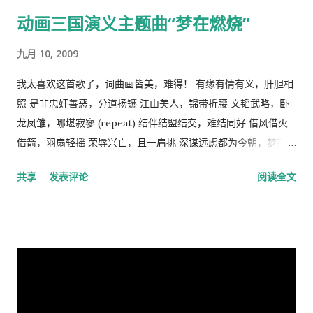
的概括了人类社会内部的依赖关系，张爱玲在他的《秧歌》中有
动画三国演义主题曲“梦在燃烧”
这么一句话，“穷靠富，富靠天”，也说明同样的道理。社会财富
的的积累客观上是为应付自然灾害造成的饥荒和其它突发事变，
九月 10, 2009
所以，地主和资本家的存在并不是坏事。他们残酷的剥削农民和
工人的原因缺乏社会正义，而法律和道德约束是维护社会正义的
我太喜欢这首歌了，词曲画皆美，难得！ 有缘有情有义，肝胆相
手段，而政府和社会舆论则是实现这种法律和道德的工具。 从社
照 是非忠奸善恶，分道扬镳 江山美人，锦带折腰 文韬武略，卧
会经济学角度来看，人民公社制度也违反了“ 公地的悲剧 ”原理。
龙凤雏，哪堪寂寥 (repeat) 结伴结盟结交，难结同好 借风借火
所谓的“公地的悲剧”，就是在资源公有的情况下会产生过度利
借箭，羽扇轻摇 荣辱兴亡，且一肩挑 深谋远虑都为今朝，梦在燃
用。美国经济学家哈丁（Garrett Hardin）使用公有的草地上放
烧 问鼎三足怎落脚，隆中对分晓 只盼来日登蜀道，再续出师表
共享
发表评论
阅读全文
羊的例子来说明这个原理。 草地的饲养容量是一定的，只要羊的
不鸣则矣，一鸣动九霄 不出则矣，一出比天高 (repeat) 视频见
总数不超过这个许可量，放牧人可以自由地增加自己羊的数量。
http://v.youku.com/v_show/id_XMTA4NTQyODUy.html
但是，随着放牧人不断增加羊的数量，当羊的总数超过了整个草
动画《三国演义》是由北京辉煌动画公司、央视动画与日本未来
地饲养量的时候，草地最终会荒芜，甚至成为不毛之地。产生这
行星株式会社联手制作的，集结了中日两国一流的动画设计团
种情况的原因在于:对每一个牧羊人来说，每增加一头羊会给他个
队，忠实于原著、场面宏大。该片的主力收视人群锁定在16至35
人带来利益，他可以享受这种利益，相对地，由于增加一头羊从
岁的国内外青年观众。 目前，动画版《三国演义》正在与美、
而导致过度放牧的损失则是由全体放牧人来承担的，对每一个放
英、法、意、俄等13个国家、30多个电视机构商议播放事项，预