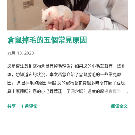
东亚人的平均智商更高(IQ) 高于欧洲人，欧洲人的平均智商高于
撒哈拉以南非洲人。 1990 年，他提出弗林效应 ——自 1930 年代
以来在世界各地观察到的智商分数逐渐提高——可能可以用改善
营养来解释。 在与Tatu Vanhanen合着的两本书中，林恩 和
倉鼠掉毛的五個常見原因
Vanhanen 认为，不同国家之间发展指数的差异部分是由其公民
的平均智商造成的。 林恩还认为，低智商人群的高生育率对西方
九月 13, 2020
文明构成重大威胁，因为他认为智商低的人最终将超过高智商的
人。他主张采取政治措施来防止这种情况发生，包括反移民和优
您是否注意到寵物倉鼠有掉毛現象？如果您的小毛茸茸有一些禿
生政策，这在国际上引起了严厉批评。 林恩是《人类季刊》的编
斑，想知道它的狀況，本文爲您介紹了倉鼠脫毛的一些常見原
辑委员会成员，被评论家描述为“科学种族主义机构的基石”。他
因。 倉鼠掉毛的原因 摩擦 您的寵物會花費很多時間在籠子或玩
也是先锋基金的董事会成员，该基金为《人类季刊》提供资金，
具上摩擦嗎？您的小毛茸茸迷上了洞穴嗎？過度的摩擦會導致倉
也被认定为种族主义组织。 早年生活和职业 林恩的父亲悉尼·克
鼠掉毛。 營養不足 倉鼠失去皮毛的另一個常見原因是營養缺乏。
共享
1 条评论
阅读全文
罗斯·哈兰德 ( Sydney Cross Harland , 1891–1982)是一位植物学
如果倉鼠的飲食中維生素B含量較低，則可能是其皮草脫落的原
家和皇家学会会员，以棉花遗传学研究而闻名。他由母亲在布里
因。蛋白質缺乏有時也會引起倉鼠的毛皮問題。如果是這種情
斯托尔长大，在童年和青少年时期没有见到在特立尼达和秘鲁生
況，您的獸醫可能建議給倉鼠添加特定的食物，例如不加糖的穀
活和工作的父亲。 林恩曾在英国布里斯托尔文法学校和剑桥大学
物，奶酪，煮熟的雞蛋，全麥麵食以及新鮮的水果和蔬菜。用於