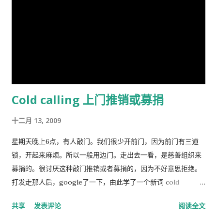
牧人来说增加羊的数量是合理的。 人民公社的土地属于国有或集
计明年4月在日本、欧美等西方主流动画频道开播。据悉，在日本
体所有，经过“土地改革”运动把地主和资本家的私有财产变为公
该片的第一版漫画图书首次印刷出版预计100万册。动画《三国
有。公社成员参加集体劳动，在公共食堂里吃饭，所有成员都有
演义》的问世，是中日两国在动画制作领域上的一次成功的合作
不劳而获的想法，最大限度的享受公共财产，最少限度的作出贡
尝试，也是中国主题的动画大片进入西方主流动画频道的一次有
献。尽管有公分制和生产竞赛，这种热情很快耗尽，做假随之产
益的探索，对推广中国传统文化起到了积极作用。
生。 解决“公地的悲剧”的方法是“把草地作为私有财产分给每一个
牧羊人让他们放羊”。这从改革开放后“包干到户”的成功就是很好
Cold calling 上门推销或募捐
的例证。 历史走到今天，我们的社会仍然缺乏正义，法律和道德
建设仍然是少数人攫取社会财富和权利的手段，新闻媒体还只是
十二月 13, 2009
一个利益集团的喉舌，舆论受到严格的监控。土地和资产的私有
化话题仍然是中国的禁忌。 这种局面必须打破。
星期天晚上6点，有人敲门。我们很少开前门，因为前门有三道
锁，开起来麻烦。所以一般用边门。走出去一看，是慈善组织来
募捐的。很讨厌这种敲门推销或者募捐的，因为不好意思拒绝。
打发走那人后，google了一下，由此学了一个新词 cold
calling，指的是上门或者电话推销或募捐的营销手段。网上有个
共享
发表评论
阅读全文
投票，问的是你是否介意慈善组织敲门募捐，89%的人表示反