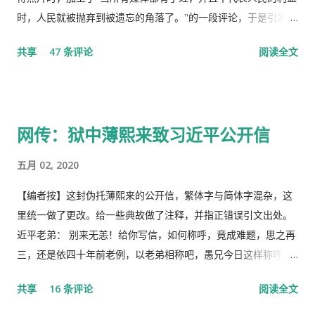
时，人民就被抛弃到被遗忘的角落了。”的一段评论，于是引发了
“十日文革“式的全网大批判和留党察看一年的党的组织纪律的处
共享
47 条评论
阅读全文
分！因此，每年的2月19日我都坚决的放下手中的笔，以守护曾经
的这一天。 但此次中国武汉肺炎疫情的暴发，恰恰验证了“当媒
体都姓党”时，“人民就被抛弃”了的现实。没有了媒体代表人民利
益去公告事实的真相，剩下的就是人民的生命被病毒和体制的重
网传：狱中薄熙来致习近平公开信
病共同伤害的结果。 几天之后媒体上、网络上疯传着2月23日中
央召开全国上下约17万人参加的大会，被称为中国历史上参加人
五月 02, 2020
数最多的中央大会。且远胜于当年七千人的庐山会议的规模，有
着比七千人大会更重要的现实意义，也被称为是一次伟大的会
【编者按】这封伪托薄熙来的公开信，繁体字与简体字混杂，这
议。 网上许多人在用各种方式吹嘘和吹捧这次大会的伟大意义，
里统一做了更改。给一些典故做了注释，并指正错误引文出处。
并且格外的强调这次会议中最重要的党的主席的长篇讲话，是一
近平老弟： 别来无恙！给你写信，如何称呼，竟成难题，思之再
个鼓舞人心、英明正确的战略部署，为世界指明了防治疫情的方
三，还是依四十年前老例，以老弟相称吧，愚兄今日这样称呼
向，号召用举国体制的力量，应对大考，战胜疫情，并取得中国
你，既不是故意大不敬，更不是存心套近乎，只因我与你确实有
共享
16 条评论
阅读全文
特色社会主义制度的伟大胜利。“体现了”党中央对疫情形势的判
些难分难解的缘由，作为中共老一辈革命家的第一代传人，我俩
断是正确的，“彰显了中国共产党领导和中国特色社会主义制度的
出身相近，背景相似，细数父辈同为开国副总理而后又同进政治