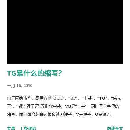
成河，同胞呼救嚎哭，声声不息，国难当头，风云为之变色，天
有一些意外事故，叫了救护车可以直接往医院送。在中国哪里需
地为之震悚！ 苍生生何辜，遭此荼毒！百姓何咎？蒙此浩劫！ 语
要这些啊。 我得了重感冒后，医生就让我自己去买退烧药和止痛
云：＂天下兴亡，匹夫有责＂ [5] ！又曰＂苟利国家生死以，岂
片，吃了也没管用，瘫在床上两三天后，鼻子和嘴唇全烂起来
因祸福避趋之！ [6] ＂我虽身陷寃狱，头悬随时都可落下的达摩
了，中医叫上火呢。又去看医生了，医生看了一下我的鼻子，给
克利斯之剑 [7] ，但我身为革命后代，岂能在哀鸿遍野，生灵涂
我开了一条消炎药膏，我也没有买。上次朋友回国，留给我好多
炭之时无动于衷，坐视不顾！且气结于胸，骨鲠在喉！故我甘冒
感冒药和一条999皮炎平，我就又吃了那些感冒药，在鼻子上涂
斧钺之凶，不避逆鳞 [8] 之怒，决然披肝沥胆，谨向老弟直抒胸
了皮炎平。 那天亲自跑去了看医生，接待室的女人说，预约全满
臆如下。 第一、是你打开了潘多拉魔盒 [9] 这次肆虐全球的新冠
了， 那我只好说，约明天的。 她说，电脑系统坏了，不能预约。
TG是什么的缩写？
瘟疫是由于你渎职，刻意隐瞒而直接造成的，你必须象个有担当
让我去一个很远的诊所去。 我说，就在这里等，如果医生如果空
的＂男儿＂坦白负起全责，不然，象当下你四处指鹿为马、卸责
出来了，只需半分钟（那是三十秒）时间，看一下我女儿的耳朵
一月 16, 2010
甩锅，妄图嫁禍於人，这样做的结果，一定是搬起石头砸自己的
和我的烂鼻子。 她说，没有这样的规矩。 于是我差点跟她吵起
脚...
来。 她还是跟我说去那个很远的诊所去，我就跟她说，我不能开
由于网络审查，网民有以“GCD”、“GF”、“土共”、“TG”、“伟光
车，我得坐公共汽车花三四个小时去那里，我宁可在这里等三四
正”、“镰刀锤子帮”等指代中共。TG是“土共”一词拼音首字母的
十分钟，让医生抽空看一下我。 她还是坚持让我去那个诊所，于
缩写，而且组合起来还很像镰刀锤子，T是锤子，G是镰刀。
是我就跟她说，我去中国看我自己的医生，宁可乘坐十个小时的
共享
1 条评论
阅读全文
飞机回中国去看我的医生。 于是我就走了，当然我没有回国看医