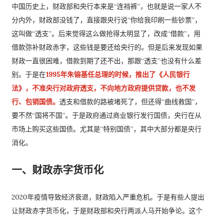
中国历史上，财政部和央行本来是“连裆裤”，也就是说一家人不
分内外，财政部没钱了，直接跟央行说“你给我印刷一些钞票”，
这叫做“透支”。后来觉得这么做抢得太明显了，改成“借款”，用
借款弥补财政赤字，这些钱是要还给央行的。但是后来发现如果
财政一直很困难，借款到期了还不出，那跟“透支”也没有什么差
别。于是在
1995年朱镕基任总理的时候，推出了《人民银行
法》，不准央行对政府透支，不向地方政府提供贷款，也不发
行、包销国债。
透支和借款的路被堵死了，但还得“曲线救国”，
要不然“国将不国”。于是政府通过商业银行发行国债，央行在从
市场上购买这些国债。尤其是“特别国债”，其中大部分都是央行
消化。
一、财政赤字货币化
2020年疫情导致经济衰退，财政陷入严重危机。于是有些人提出
让财政赤字货币化，于是财政部和央行两派人马开始争论。这个