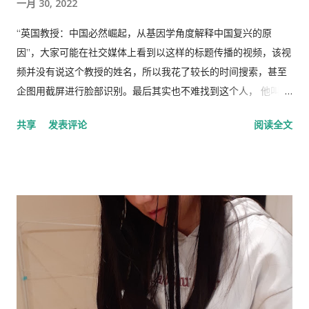
一月 30, 2022
“英国教授：中国必然崛起，从基因学角度解释中国复兴的原
因”，大家可能在社交媒体上看到以这样的标题传播的视频，该视
频并没有说这个教授的姓名，所以我花了较长的时间搜索，甚至
企图用截屏进行脸部识别。最后其实也不难找到这个人， 他叫理
查德·林恩（Richar Lynn）生于 1930 年 2 月 20 日，是一位备受
共享
发表评论
阅读全文
争议的英国心理学家和作家。林恩曾任阿尔斯特大学心理学名誉
教授，2018年被大学撤销职称。曾任《人类季刊》副主编，现任
《人类季刊》主编。 白人至上主义杂志和科学种族主义的传播者
。林恩研究智力，并以他对智力的性别和种族差异的信念而闻
名。林恩在英国剑桥国王学院接受教育。他曾在埃克塞特大学担
任心理学讲师，并在都柏林经济与社会研究所和阿尔斯特大学科
尔雷恩分校担任心理学教授。 许多科学家批评林恩关于种族和民
族智力差异的研究缺乏科学严谨性、歪曲数据以及促进种族主义
政治议程。许多学者和知识分子表示，林恩与促进 科学种族主义
的学者和组织网络有关。 在 1970 年代后期，林恩写道，他发现