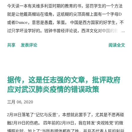
今天读一本有关维多利亚时期的教育的书，惩罚学生的一个方法
就是让他戴高帽站在墙角，这纸糊的尖顶高帽上面有一个字母D
或者Dunce，意思是愚蠢，笨蛋。 中国是西方国家的好学生，不
过只学坏没学好的。钱钟书曾经评论说，西洋文化对中国的影
响，一是鸦片，而是梅毒。中国人活学活用西洋文化，尖顶高帽
共享
发表评论
阅读全文
不是老师往学生头上戴，而是学生往老师头上戴。
据传，这是任志强的文章，批评政府
应对武汉肺炎疫情的错误政策
三月 06, 2020
2月18日落笔了“记忆与反思”，本想就此罢手了，尤其是不愿再碰
触2月19日的伤疤。 四年前的2月19日，我在转发“央视姓党”的微
博照片时，加上了“当所有媒体都有了姓，并且不代表人民的利益