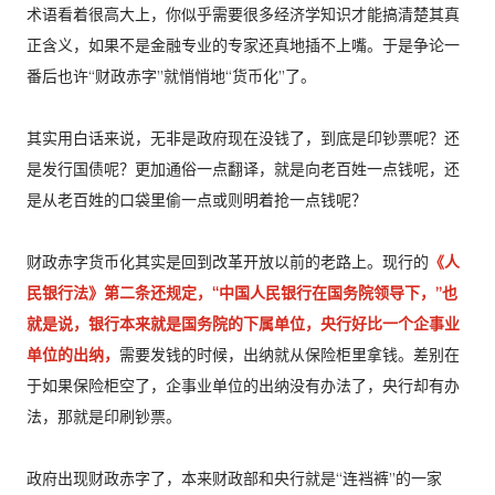
术语看着很高大上，你似乎需要很多经济学知识才能搞清楚其真
正含义，如果不是金融专业的专家还真地插不上嘴。于是争论一
番后也许“财政赤字”就悄悄地“货币化”了。
其实用白话来说，无非是政府现在没钱了，到底是印钞票呢？还
是发行国债呢？更加通俗一点翻译，就是向老百姓一点钱呢，还
是从老百姓的口袋里偷一点或则明着抢一点钱呢？
财政赤字货币化其实是回到改革开放以前的老路上。现行的
《人
民银行法》第二条还规定，“中国人民银行在国务院领导下，”也
就是说，银行本来就是国务院的下属单位，央行好比一个企事业
单位的出纳，
需要发钱的时候，出纳就从保险柜里拿钱。差别在
于如果保险柜空了，企事业单位的出纳没有办法了，央行却有办
法，那就是印刷钞票。
政府出现财政赤字了，本来财政部和央行就是“连裆裤”的一家