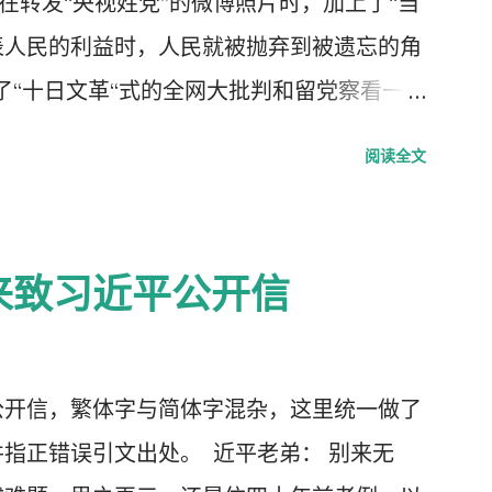
我在转发“央视姓党”的微博照片时，加上了“当
表人民的利益时，人民就被抛弃到被遗忘的角
了“十日文革“式的全网大批判和留党察看一年
每年的2月19日我都坚决的放下手中的笔，
阅读全文
中国武汉肺炎疫情的暴发，恰恰验证了“当媒
”了的现实。没有了媒体代表人民利益去公告事
生命被病毒和体制的重病共同伤害的结果。
来致习近平公开信
2月23日中央召开全国上下约17万人参加的
人数最多的中央大会。且远胜于当年七千人的
人大会更重要的现实意义，也被称为是一次伟
公开信，繁体字与简体字混杂，这里统一做了
种方式吹嘘和吹捧这次大会的伟大意义，并
指正错误引文出处。 近平老弟： 别来无
要的党的主席的长篇讲话，是一个鼓舞人心、