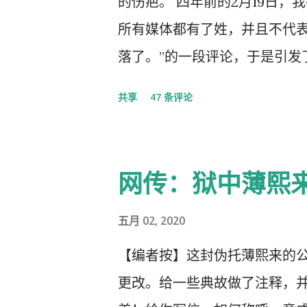
的伤疤。 四年前的2月19日，
所有媒体都有了姓，并且不代
落了。”的一段评论，于是引发
的党的组织纪律的处分！因此，
共享
47 条评论
以守护曾经的这一天。 但此次
体都姓党”时，“人民就被抛弃
实的真相，剩下的就是人民的
网传：狱中薄熙
几天之后媒体上、网络上疯传着
大会，被称为中国历史上参加
五月 02, 2020
庐山会议的规模，有着比七千
【编者按】这封伪托薄熙来的
大的会议。 网上许多人在用各
更改。给一些典故做了注释，并
且格外的强调这次会议中最重