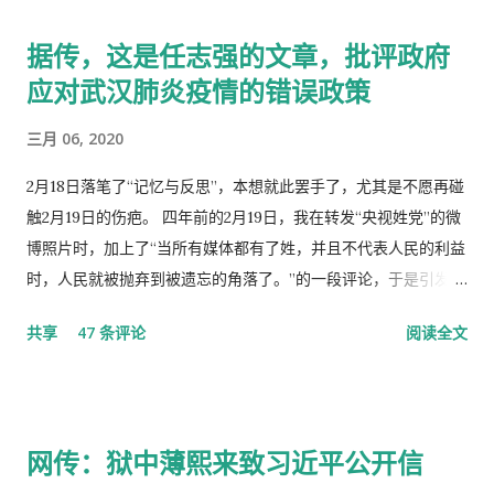
据传，这是任志强的文章，批评政府
应对武汉肺炎疫情的错误政策
三月 06, 2020
2月18日落笔了“记忆与反思”，本想就此罢手了，尤其是不愿再碰
触2月19日的伤疤。 四年前的2月19日，我在转发“央视姓党”的微
博照片时，加上了“当所有媒体都有了姓，并且不代表人民的利益
时，人民就被抛弃到被遗忘的角落了。”的一段评论，于是引发了
“十日文革“式的全网大批判和留党察看一年的党的组织纪律的处
共享
47 条评论
阅读全文
分！因此，每年的2月19日我都坚决的放下手中的笔，以守护曾经
的这一天。 但此次中国武汉肺炎疫情的暴发，恰恰验证了“当媒
体都姓党”时，“人民就被抛弃”了的现实。没有了媒体代表人民利
益去公告事实的真相，剩下的就是人民的生命被病毒和体制的重
网传：狱中薄熙来致习近平公开信
病共同伤害的结果。 几天之后媒体上、网络上疯传着2月23日中