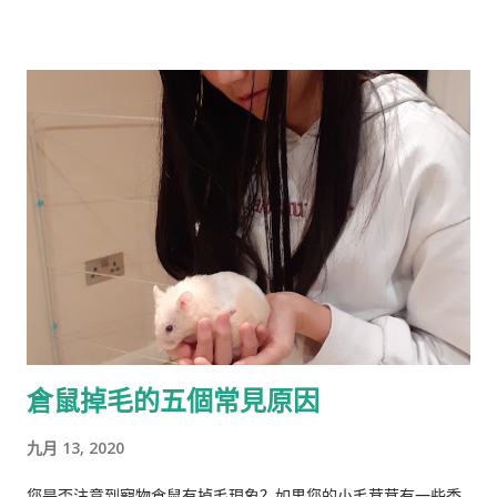
《人类季刊》主编。 白人至上主义杂志和科学种族主义的传播者
。林恩研究智力，并以他对智力的性别和种族差异的信念而闻
名。林恩在英国剑桥国王学院接受教育。他曾在埃克塞特大学担
任心理学讲师，并在都柏林经济与社会研究所和阿尔斯特大学科
尔雷恩分校担任心理学教授。 许多科学家批评林恩关于种族和民
族智力差异的研究缺乏科学严谨性、歪曲数据以及促进种族主义
政治议程。许多学者和知识分子表示，林恩与促进 科学种族主义
的学者和组织网络有关。 在 1970 年代后期，林恩写道，他发现
东亚人的平均智商更高(IQ) 高于欧洲人，欧洲人的平均智商高于
撒哈拉以南非洲人。 1990 年，他提出弗林效应 ——自 1930 年代
以来在世界各地观察到的智商分数逐渐提高——可能可以用改善
营养来解释。 在与Tatu Vanhanen合着的两本书中，林恩 和
倉鼠掉毛的五個常見原因
Vanhanen 认为，不同国家之间发展指数的差异部分是由其公民
的平均智商造成的。 林恩还认为，低智商人群的高生育率对西方
九月 13, 2020
文明构成重大威胁，因为他认为智商低的人最终将超过高智商的
人。他主张采取政治措施来防止这种情况发生，包括反移民和优
您是否注意到寵物倉鼠有掉毛現象？如果您的小毛茸茸有一些禿