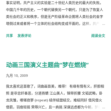
片，吃了也没管用，瘫在床上两三天后，鼻子和嘴唇全烂起来
事实证明，共产主义的实验是二十世纪人类历史的最大的失败。
了，中医叫上火呢。又去看医生了，医生看了一下我的鼻子，给
中国几千年的历史，一个朝代替换另一个朝代，只是为了恢复人
我开了一条消炎药膏，我也没有买。上次朋友回国，留给我好多
类社会的正义和秩序，但是无产阶级革命企图将人类社会的金字
感冒药和一条999皮炎平，我就又吃了那些感冒药，在鼻子上涂
塔倒过来或者将一个立体的社会结构变成平面的，这样，共产主
了皮炎平。 那天亲自跑去了看医生，接待室的女人说，预约全满
义者就面临着一个两难命题，“剥夺被剥夺者”后他们本身不能成
共享
发表评论
阅读全文
了， 那我只好说，约明天的。 她说，电脑系统坏了，不能预约。
为“剥夺者”，否则就违背了他们的根本原则，而“人民公社”并不
让我去一个很远的诊所去。 我说，就在这里等，如果医生如果空
能成为这个两难命题的解决方案。 这样，原有的社会结构就被打
出来了，只需半分钟（那是三十秒）时间，看一下我女儿的耳朵
破了。孟子说，劳力者食人，劳心者食于人。这句话简单而朴素
和我的烂鼻子。 她说，没有这样的规矩。 于是我差点跟她吵起
的概括了人类社会内部的依赖关系，张爱玲在他的《秧歌》中有
动画三国演义主题曲“梦在燃烧”
来。 她还是跟我说去那个很远的诊所去，我就跟她说，我不能开
这么一句话，“穷靠富，富靠天”，也说明同样的道理。社会财富
车，我得坐公共汽车花三四个小时去那里，我宁可在这里等三四
的的积累客观上是为应付自然灾害造成的饥荒和其它突发事变，
九月 10, 2009
十分钟，让医生抽空看一下我。 她还是坚持让我去那个诊所，于
所以，地主和资本家的存在并不是坏事。他们残酷的剥削农民和
是我就跟她说，我去中国看我自己的医生，宁可乘坐十个小时的
工人的原因缺乏社会正义，而法律和道德约束是维护社会正义的
我太喜欢这首歌了，词曲画皆美，难得！ 有缘有情有义，肝胆相
飞机回中国去看我的医生。 于是我就走了，当然我没有回国看医
手段，而政府和社会舆论则是实现这种法律和道德的工具。 从社
照 是非忠奸善恶，分道扬镳 江山美人，锦带折腰 文韬武略，卧
生，去了另一个很远的诊所，花了三四个小时，顺便去了一趟中
会经济学角度来看，人民公社制度也违反了“ 公地的悲剧 ”原理。
龙凤雏，哪堪寂寥 (repeat) 结伴结盟结交，难结同好 借风借火
国超市卖豆腐乳。 这里哪些人看病买药不需要付钱？ 16岁以下的
所谓的“公地的悲剧”，就是在资源公有的情况下会产生过度利
借箭，羽扇轻摇 荣辱兴亡，且一肩挑 深谋远虑都为今朝，梦在燃