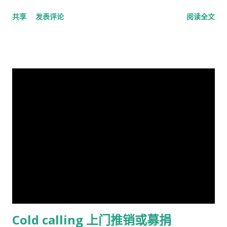
16-18随并且全日制在校生 60岁以上的 孕妇 又一个公费医疗证书
用。美国经济学家哈丁（Garrett Hardin）使用公有的草地上放
烧 问鼎三足怎落脚，隆中对分晓 只盼来日登蜀道，再续出师表
共享
发表评论
阅读全文
享受政府福利的 正在找工作，并且接受待业补贴的 退伍军人 还
羊的例子来说明这个原理。 草地的饲养容量是一定的，只要羊的
不鸣则矣，一鸣动九霄 不出则矣，一出比天高 (repeat) 视频见
有一些其它的人，我也不清楚是什么。总之工作并且付税的人看
总数不超过这个许可量，放牧人可以自由地增加自己羊的数量。
http://v.youku.com/v_show/id_XMTA4NTQyODUy.html
病买药得付钱，没有工作没有收入，靠政府救济的人买药不需要
但是，随着放牧人不断增加羊的数量，当羊的总数超过了整个草
动画《三国演义》是由北京辉煌动画公司、央视动画与日本未来
付钱。 这里的药费很奇怪，没有考证过，不管医生开的一种药或
地饲养量的时候，草地最终会荒芜，甚至成为不毛之地。产生这
行星株式会社联手制作的，集结了中日两国一流的动画设计团
者十种药，都一个价钱，6镑多。
种情况的原因在于:对每一个牧羊人来说，每增加一头羊会给他个
队，忠实于原著、场面宏大。该片的主力收视人群锁定在16至35
人带来利益，他可以享受这种利益，相对地，由于增加一头羊从
岁的国内外青年观众。 目前，动画版《三国演义》正在与美、
而导致过度放牧的损失则是由全体放牧人来承担的，对每一个放
英、法、意、俄等13个国家、30多个电视机构商议播放事项，预
牧人来说增加羊的数量是合理的。 人民公社的土地属于国有或集
计明年4月在日本、欧美等西方主流动画频道开播。据悉，在日本
体所有，经过“土地改革”运动把地主和资本家的私有财产变为公
该片的第一版漫画图书首次印刷出版预计100万册。动画《三国
有。公社成员参加集体劳动，在公共食堂里吃饭，所有成员都有
演义》的问世，是中日两国在动画制作领域上的一次成功的合作
不劳而获的想法，最大限度的享受公共财产，最少限度的作出贡
尝试，也是中国主题的动画大片进入西方主流动画频道的一次有
献。尽管有公分制和生产竞赛，这种热情很快耗尽，做假随之产
益的探索，对推广中国传统文化起到了积极作用。
生。 解决“公地的悲剧”的方法是“把草地作为私有财产分给每一个
牧羊人让他们放羊”。这从改革开放后“包干到户”的成功就是很好
Cold calling 上门推销或募捐
的例证。 历史走到今天，我们的社会仍然缺乏正义，法律和道德