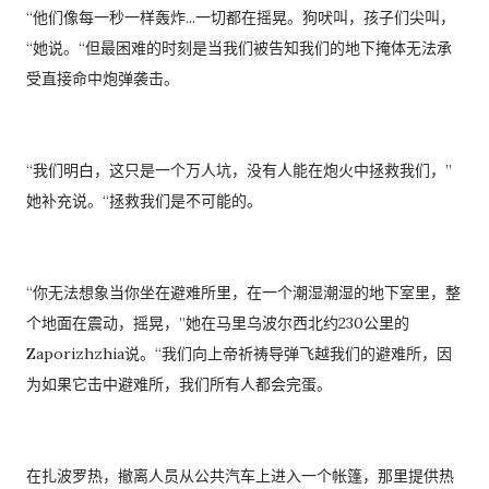
“他们像每一秒一样轰炸...一切都在摇晃。狗吠叫，孩子们尖叫，
“她说。“但最困难的时刻是当我们被告知我们的地下掩体无法承
受直接命中炮弹袭击。
“我们明白，这只是一个万人坑，没有人能在炮火中拯救我们，”
她补充说。“拯救我们是不可能的。
“你无法想象当你坐在避难所里，在一个潮湿潮湿的地下室里，整
个地面在震动，摇晃，”她在马里乌波尔西北约230公里的
Zaporizhzhia说。“我们向上帝祈祷导弹飞越我们的避难所，因
为如果它击中避难所，我们所有人都会完蛋。
在扎波罗热，撤离人员从公共汽车上进入一个帐篷，那里提供热