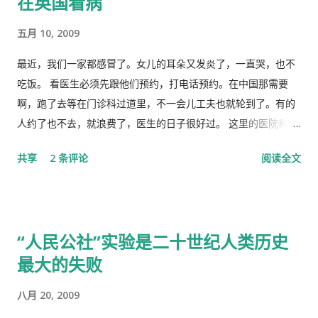
在英国看病
臆如下。 第一、是你打开了潘多拉魔盒 [9] 这次肆虐全球的新冠
瘟疫是由于你渎职，刻意隐瞒而直接造成的，你必须象个有担当
五月 10, 2009
的＂男儿＂坦白负起全责，不然，象当下你四处指鹿为马、卸责
甩锅，妄图嫁禍於人，这样做的结果，一定是搬起石头砸自己的
最近，我们一家都感冒了。女儿的耳朵又发炎了，一直哭，也不
脚...
吃饭。 看医生必须先跟他们预约，打电话预约。在中国那需要
啊，跑了去等在门诊科过道里，不一会儿工夫也就轮到了。有的
人约了也不去，就浪费了，医生的日子很好过。 这里的医院和诊
所是分开的。诊所和药房也是分开的。诊所不买药，所以医生只
共享
2 条评论
阅读全文
管看病、开方子，当然积极性也不高。要是国内医院，有业务指
标，医生多开药，医院多创收，多拿奖金，医生就拼命给你开。
这里的的医生听说你敢冒了，给你量以下体温，看一下耳朵有没
有发炎，听一下肺有没有杂音，然后会跟你说去买一些止痛片和
“人民公社”实验是二十世纪人类历史
退烧药吃了，多喝水。在国内，一点感冒，就要几十块、上百的
最大的失败
药费。 去医院看病必须经过诊所，由医生开转诊单子才可以。只
有一些意外事故，叫了救护车可以直接往医院送。在中国哪里需
八月 20, 2009
要这些啊。 我得了重感冒后，医生就让我自己去买退烧药和止痛