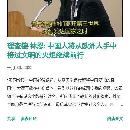
理查德·林恩: 中国人将从欧洲人手中
接过文明的火炬继续前行
一月 30, 2022
“英国教授：中国必然崛起，从基因学角度解释中国复兴的原
因”，大家可能在社交媒体上看到以这样的标题传播的视频，该视
频并没有说这个教授的姓名，所以我花了较长的时间搜索，甚至
企图用截屏进行脸部识别。最后其实也不难找到这个人， 他叫理
查德·林恩（Richar Lynn）生于 1930 年 2 月 20 日，是一位备受
共享
发表评论
阅读全文
争议的英国心理学家和作家。林恩曾任阿尔斯特大学心理学名誉
教授，2018年被大学撤销职称。曾任《人类季刊》副主编，现任