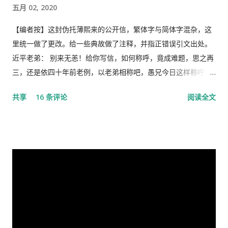
央召开全国上下约17万人参加的大会，被称为中国历史上参加人
五月 02, 2020
数最多的中央大会。且远胜于当年七千人的庐山会议的规模，有
着比七千人大会更重要的现实意义，也被称为是一次伟大的会
【编者按】这封伪托薄熙来的公开信，繁体字与简体字混杂，这
议。 网上许多人在用各种方式吹嘘和吹捧这次大会的伟大意义，
里统一做了更改。给一些典故做了注释，并指正错误引文出处。
并且格外的强调这次会议中最重要的党的主席的长篇讲话，是一
近平老弟： 别来无恙！给你写信，如何称呼，竟成难题，思之再
个鼓舞人心、英明正确的战略部署，为世界指明了防治疫情的方
三，还是依四十年前老例，以老弟相称吧，愚兄今日这样称呼
向，号召用举国体制的力量，应对大考，战胜疫情，并取得中国
你，既不是故意大不敬，更不是存心套近乎，只因我与你确实有
共享
16 条评论
阅读全文
特色社会主义制度的伟大胜利。“体现了”党中央对疫情形势的判
些难分难解的缘由，作为中共老一辈革命家的第一代传人，我俩
断是正确的，“彰显了中国共产党领导和中国特色社会主义制度的
出身相近，背景相似，细数父辈同为开国副总理而后又同进政治
显著优势。” 一时之间，举国上下都在为伟大领袖的讲话而欢呼
局履职的，在所谓＂红二代＂的诸弟兄中，屈指仅有你我两人而
雀跃，似乎中国又进入了那个曾经伟大的大跃进时代，又进入了
已，现在我不禁疑惑有人故意造成两雄相争的局面似的。而今时
四处红旗飘舞，高举红宝书，三呼领袖“万岁、万岁、万万岁”的
迁势易，成王败寇，你已居庙堂之颠颐指气使，拱为一尊，而我
时代。更有许多人在从各个角度解释自己从2月23日讲话中发现的
却拜你所赐＂以非罪之身” [1] 陷缧绁 [2] 之中，且身患顽疾，苟
精华，以为中国又进入了一个新时代。 我也好奇并认真的学习了
延残喘，来日无多了，你我本同根同源，然人各有志，政见多有
这篇讲话，但我从中看到的却与各种新闻媒体和网络上报道的“伟
不合，而人在江湖常身不由己参差磨擦，势所难免，及至互存芥
大”完全相反。那里站着的不是一位皇帝在展示自己的“新衣”，而
蒂，歧见日深，各方争相抅陷深文周纳 [3] ，逐成水火之势，愚