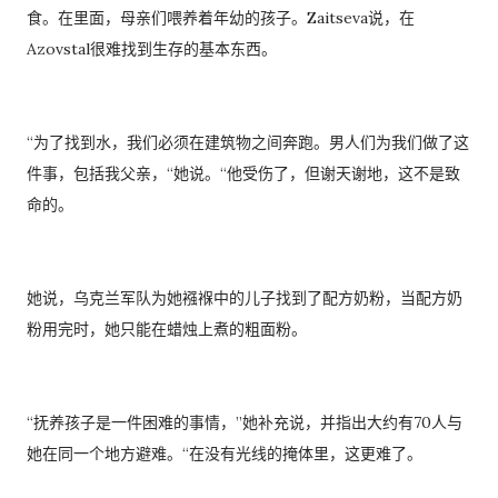
食。在里面，母亲们喂养着年幼的孩子。Zaitseva说，在
Azovstal很难找到生存的基本东西。
“为了找到水，我们必须在建筑物之间奔跑。男人们为我们做了这
件事，包括我父亲，“她说。“他受伤了，但谢天谢地，这不是致
命的。
她说，乌克兰军队为她襁褓中的儿子找到了配方奶粉，当配方奶
粉用完时，她只能在蜡烛上煮的粗面粉。
“抚养孩子是一件困难的事情，”她补充说，并指出大约有70人与
她在同一个地方避难。“在没有光线的掩体里，这更难了。