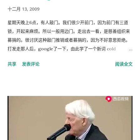
建设仍然是少数人攫取社会财富和权利的手段，新闻媒体还只是
十二月 13, 2009
一个利益集团的喉舌，舆论受到严格的监控。土地和资产的私有
化话题仍然是中国的禁忌。 这种局面必须打破。
星期天晚上6点，有人敲门。我们很少开前门，因为前门有三道
锁，开起来麻烦。所以一般用边门。走出去一看，是慈善组织来
募捐的。很讨厌这种敲门推销或者募捐的，因为不好意思拒绝。
打发走那人后，google了一下，由此学了一个新词 cold
calling，指的是上门或者电话推销或募捐的营销手段。网上有个
共享
发表评论
阅读全文
投票，问的是你是否介意慈善组织敲门募捐，89%的人表示反
感。 偶有个同事，说她从来不应门。因为大多数敲门的人都是这
类 cold caller 或者骗子, 偶说那你错过重要的事怎么办？答曰，
朋友亲戚来访一般事先打电话通知，其他重要事务可以通过邮
件。想想也对，除了抄电表的每个季度来一次外，确实没有什么
重要的‘不速之客’。偶准备以后也学她，至少不轻易为陌生人开
门。