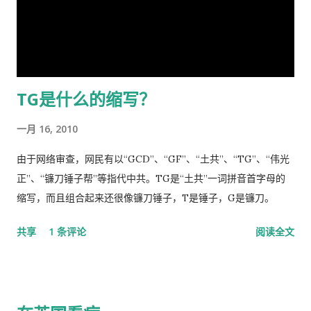
是一位剥光了衣服也要坚持当皇帝的小丑。尽管高举一块又一块
本想趁党《十八大》之际，直面老弟，有所陈述，以消弭误解，
的遮羞布试图掩盖自己根本就没穿衣服的现实，但丝毫也不掩饰
重修旧好，不料吾弟早巳布局，预设网罗、赚我入京、以非常手
自己要坚决当皇帝的野心，和谁不让我当皇帝，就让你灭亡的决
段夺我自由，此诚为我党历史上又一次毁章行事--未经中央委员
心！ 讲话分为一、二、三、四和最后，我也来个一、二、三、四
会审议而私事抓捕在任的政治局委员。此例一开必将党无法度，
和最后吧！ 一、 第一部分是“关于前一段疫情防治工作” 这里
国无宁日也！真堪抚掌长太息矣！ 诚然，这都是政治利益冲突演
TG是什么的缩写？
讲的是表彰自己的伟大成绩，包括1月7日的批示。“亲自指挥、亲
变使然，我既纵身政壇泥淖，求仁得仁，又有何怨？ 我陷狱八
自部署”要有正确的战略策略，要靠统一领导、统一指挥、统一行
载，不闻世事久矣，已身如槁木，心似古井，本不会也不愿更不
一月 16, 2010
动，举国体制的医疗物资和生活用品的...
屑来打扰老弟，但近年来国事蜩螗 [4] ，香港反送中风暴汹涌未
息，讵料武汉瘟疫接踵而至，环顾宇内鄂民死伤枕籍，国人血泪
由于网络审查，网民有以“GCD”、“GF”、“土共”、“TG”、“伟光
成河，同胞呼救嚎哭，声声不息，国难当头，风云为之变色，天
正”、“镰刀锤子帮”等指代中共。TG是“土共”一词拼音首字母的
地为之震悚！ 苍生生何辜，遭此荼毒！百姓何咎？蒙此浩劫！ 语
缩写，而且组合起来还很像镰刀锤子，T是锤子，G是镰刀。
云：＂天下兴亡，匹夫有责＂ [5] ！又曰＂苟利国家生死以，岂
共享
1 条评论
阅读全文
因祸福避趋之！ [6] ＂我虽身陷寃狱，头悬随时都可落下的达摩
克利斯之剑 [7] ，但我身为革命后代，岂能在哀鸿遍野，生灵涂
炭之时无动于衷，坐视不顾！且气结于胸，骨鲠在喉！故我甘冒
斧钺之凶，不避逆鳞 [8] 之怒，决然披肝沥胆，谨向老弟直抒胸