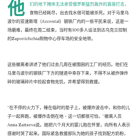
他
们的地下掩体无法承受俄罗斯猛烈轰炸的直接打击，
食物已经耗尽，出去找水很可能被杀死。对于马里乌
波尔的亚速斯塔（Azovstal）钢铁厂内的一些平民来说，这是一
场磨难，最终在周二结束，当时有100多人设法到达乌克兰控制
的Zaporizhzhia购物中心停车场的安全地带。
这些撤离者讲述了他们过去几周在被围困的工厂的经历。他们在
马里乌波尔的钢铁厂下方的隧道中幸存下来，不得不从被炸弹炸
碎的玻璃碎片中捡起食物充饥，并希望得到救援。
“在不停的火力下，睡在临时的垫子上，被爆炸波击中，和你的儿
子一起奔跑，被爆炸击倒在地 - 这一切都很可怕，”撤离人员
Anna Zaitseva说。她把六个月大的婴儿抱在怀里，向所有人表示
感谢时哭了起来。国际紧急救援部队为她的孩子找到配方奶粉，