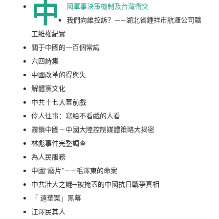
中
國軍事決策機制及台灣衝突
我們向誰控訴？——湖北省鍾祥市航運公司職
工維權紀實
關于中國的一百個常識
六四詩集
中國改革的得與失
解體黨文化
中共十七大幕前戲
伶人往事：寫給不看戲的人看
霧鎖中國－中國大陸控制媒體策略大揭密
林彪事件完整調查
為人民服務
中國“廢片”——毛澤東的命案
中共壯大之謎─被掩蓋的中國抗日戰爭真相
「 遠華案」黑幕
江澤民其人