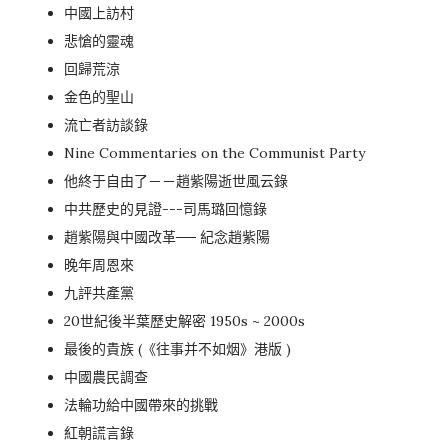
中國上訪村
悲愴的靈魂
回歸荒涼
金色的聖山
流亡者訪談錄
Nine Commentaries on the Communist Party
他終于自由了－－趙紫陽逝世風云錄
中共歷史的見證---司馬璐回憶錄
趙紫陽與中國改革── 紀念趙紫陽
晚年周恩來
九評共產黨
20世紀後半葉歷史解密 1950s ~ 2000s
最後的貴族 (《往事并不如烟》港版 )
中國農民調查
法輪功給中國帶來的挑戰
紅朝謊言錄