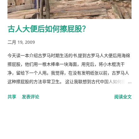
古人大便后如何擦屁股？
二月 19, 2009
今天读一本介绍古罗马时期生活的书,提到古罗马人大便后用海绵
擦屁股，他们用一根木棒串一块海面，用完后，将小木棍洗干
净，留给下一个人用。我觉得，在没有发明纸张以前，古罗马人
这种擦屁股的方法非常卫生。 这让我联想到古代中国人如何擦屁
股？ 这里 有一篇文章介绍魏晋时代中国人用“厕筹”，也就是木片
共享
发表评论
阅读全文
或竹片。唐宋时代厕筹与粗纸并用，直到元朝才完全用粗纸。 据
说，使用厕筹擦屁股由释迦牟尼开创，并随佛教传到中国。释迦
牟尼教育他的弟子说： 起止已竟，用筹净刮令净。若无筹不得壁
上拭令净，不得厕板梁栿上拭令净，不得用石，不得用青草，土
块软木皮软叶奇木皆不得用；所应用者，木竹苇作筹。度量法，