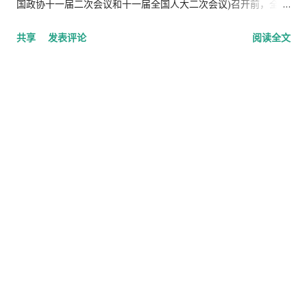
国政协十一届二次会议和十一届全国人大二次会议)召开前，全国
网络进行严打。 编织人生所在的乐山机房全体服务器停机接受整
共享
发表评论
阅读全文
顿检查，导致编织人生暂停。目前还没有接到通知。给大家造成
的不便，请大家谅 解， 谢谢大家对编织人生的支持。 本次整顿
并非针对个人或者部份网站,而是一次大面积行业整顿,大家可以到
百度或者相关行业网站查询.绝非本网站出现的个别事件.请大家放
心. 相关新闻: 四川电信乐山分公司网络接入服务存在问题被查处
2009年2月16号