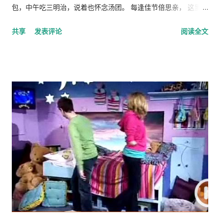
名给暂停，完全是出于信息产业部的命令，这一次扫黄打非，中
包，中午吃三明治，说着也怀念汤团。 每逢佳节倍思亲， 这里一
国国务院新闻办等七个部委点名批评一些门户网站网站含有色情
位网友谈《元宵节琐事》 ，他母亲早逝，一个人生活。平时沉迷
共享
发表评论
阅读全文
网站链接，包括百度、新浪网、搜狐、微软和谷歌等多家商业网
游戏，元宵节其他玩家下线过节，他绝得孤独，于是痛哭流涕，
站和搜索引擎。现在看来，中国已经加紧了对互联网站的打击力
读来让人伤感。
度。（ UU1001免费论坛总坛 ） 这种手段非常狠毒，因为停止
域名解析，分论坛的在短时间内失去会员，而谷歌和百度等搜索
引擎一直拒绝索引，即使有一些通过域名绑定的手段让搜索引擎
收录的论坛，也因为域名解析问题而出错，可以说这种打击对成
千上万的分站来说是毁灭性的。