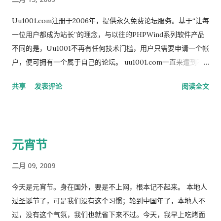
查，一旦发现有任何不良内容，马上将服务器没收并给予我们严
厉处罚。我们昨日(2-17)已经在不间断自检服务器内容，但内容过
Uu1001.com注册于2006年，提供永久免费论坛服务。基于“让每
多，不敢保证没有一张非法图片或一句非法内容。为了能够更长
一位用户都成为站长”的理念，与以往的PHPWind系列软件产品
远的发展，我们只能选择将网站所在硬盘分区格式化，只有这样
不同的是，Uu1001不再有任何技术门槛，用户只需要申请一个帐
才能保证万无一失。希望各位能够理解，我们也很无奈，当按下
户，便可拥有一个属于自己的论坛。 uu1001.com一直来遭到不
确定格式化的按钮时，心中也无比伤心。今后一定加大软件+人工
明黑客攻击，经常出现宕机现象。这一次分论坛无法登陆，
共享
发表评论
阅读全文
审核力度。希望各位能够谅解，不论是否继续再使用我们的免费
comuu1001.com域名处在暂停解析状态。uu1001官方特别做出
空间，一定要注意经常备份站点内容。很多时候失去数据，并不
了公告，现在已经启用备用域名www.uu1001.cn，论坛原地址改
是我们所情愿的…… 由于我们审核工作的不严密造成了此次停机
为新域名继续访问，据反馈信息，许多分站已经被关闭，站长自
事件，给您及您的客户带来了非常严重的影响，对此我们深表歉
责说连累了UU1001总站。（ 易名中国 ） UU1001.com域名注
元宵节
意。并保证从此加大人力物力，杜绝此类事件的再次发生。请大
册商为北京新网互联科技有限公司，该公司给客户的通知称： 按
家给予理解和支持，谢谢！ 517800 管理员 2009 02 17 11：24
照信息产业部的相关规定,近期新网开展了清理整顿非法网络信息
二月 09, 2009
另据报道，google的ghs服务器也被国内屏蔽，这意味着国内用
的行动,如发现网站上存在非法信息，或域名指向了含有非法信息
户将无法使用google的App，sites，blogger等业务。
的网址，新网有权在不通知域名所有人的情况下，将网站关闭或
今天是元宵节。身在国外，要是不上网，根本记不起来。 本地人
停止域名解析服务。为了保证网站能够正常运营，新网建议广大
过圣诞节了，可是我们没有这个习惯；轮到中国年了，本地人不
用户及时对网站内容进行清理和审查，谢谢！ 可见，uu1001的域
过，没有这个气氛，我们也就省下来不过。今天，我早上吃烤面