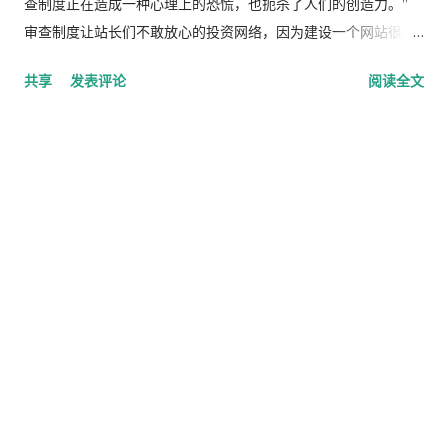
查制度正在造成一种心理上的恐慌，也扼杀了人们的创造力。”
审查制度让站长们不敢放心的投资网络，因为建设一个网站很艰
难，毁灭一个网站却很容易，只需要通过停止域名解析，或者格
共享
发表评论
阅读全文
式化一下服务器硬盘，或者将网线给拔了，就能彻底的搞垮一个
网站。517800提供免费空间，目前拥有数以万计的用户，但是被
迫停机，站长在通知里说，“当按下确定格式化的按钮时，心中也
无比伤心。”他的所有投资就只需要按一下格式化键盘，他旗下的
所有免费空间的用户所有的心血在几秒钟内消失得无影无踪。
http://blog.dayabook.com/2009/02/blog-post_19.html
UU1001是一个提供免费论坛的网站，目前拥有几十万用户。他
的域名被停止解析，所有分站长在一夜之间损失了所有论坛注册
用户，各大搜索引擎的收录页面也同时报废。
http://blog.dayabook.com/2009/02/blog-post_13.html