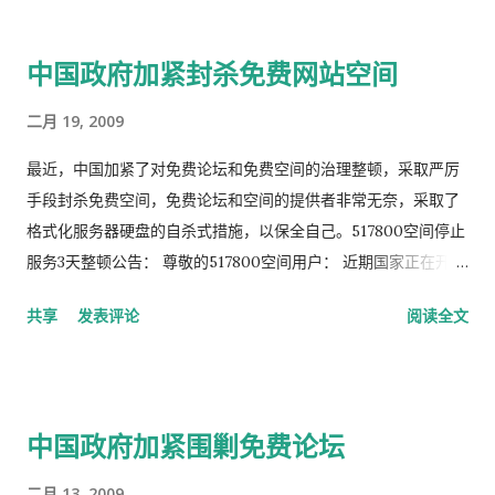
中国政府加紧封杀免费网站空间
二月 19, 2009
最近，中国加紧了对免费论坛和免费空间的治理整顿，采取严厉
手段封杀免费空间，免费论坛和空间的提供者非常无奈，采取了
格式化服务器硬盘的自杀式措施，以保全自己。517800空间停止
服务3天整顿公告： 尊敬的517800空间用户： 近期国家正在开展
“整治互联网低俗之风”活动，517800做为优秀的免费空间服务商
共享
发表评论
阅读全文
为数以万计的站长朋友提供服务，配置了非法信息过滤软件，但
其中难免出现个别漏网的不自觉站长制作的非法网站，严重影响
了整个517800的正常运营。由于数次出现非法网站，现上级电信
主管部门要求我们停止服务三天，集中整顿清理非法站点。各位
中国政府加紧围剿免费论坛
合法网站的数据均无影响，请放心！ 最新消息：由于机房所在网
络监管部门正在加大清理力度，今天(2-18)进入服务器内部清
二月 13, 2009