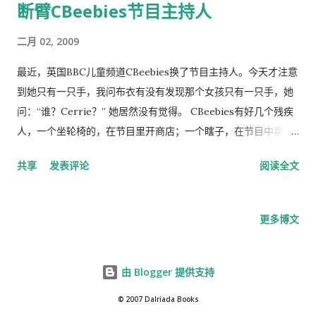
断臂CBeebies节目主持人
二月 02, 2009
最近，英国BBC儿童频道CBeebies换了节目主持人。今天才注意
到她只有一只手，我问布衣有没有发现那个女孩只有一只手，她
问：“谁？Cerrie？” 她居然没有觉得。 CBeebies有好几个残疾
人，一个坐轮椅的，在节目里开商店；一个瞎子，在节目中卖水
果摊儿；有一个节目里，专门是弱智残疾人，叫做Something
共享
发表评论
阅读全文
Special。 网上评论，好多大人和小孩都不喜欢这个新来的独臂
女主持人，人们怀念 Chris 和 Pui 。甚至有人刻薄地说，如果不
是因为有残疾，这个新主持肯定得不到这个职位。这就是所谓的
更多博文
positive discrimination，就象国内给少数民族高考加分和“无知
少女" （“无党派、知识分子、少数民族、女性”）在官场蹿得快一
样。
由 Blogger 提供支持
© 2007 Dalriada Books