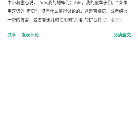
中带着童心说，“Ade,我的蟋蟀们；Ade，我的覆盆子们。” 如果
用汉语的“再见”，没有什么值得讨论的。这是否德语，或者绍兴
一带的方言，或者鲁迅儿时使用的“儿语”的拼音转写，语文课本
上应该有注释，似乎从来没有引起注意，多年后也就没有不觉得
共享
发表评论
阅读全文
了。 如果是德语，问题是：鲁迅为什么用一个德语词？为什么不
用中古英语词adieu，至少莎士比亚这么用？或者用英语bye，或
者鲁迅在日本留学过，用日语的沙扬娜拉？有没有人考证过，他
在写这篇文字的时候有一个亲密的德国朋友？或者那个时候他就
接触了马克思主义，从此看出他的亲德国和俄共？ 名篇里可挖的
东西还真多。