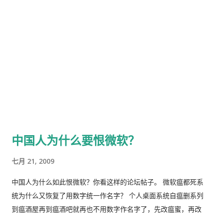
席他老人家觉得有点担当不起，就回喊“人民万岁”，互相喊万
岁。 如果没有了杀戮和软性殖民，中国人的同化能力是很直得怀
疑的。我也得赶紧刹住，要不然也会不知不觉中被拖入这种国民
性争论的污水中，被人戴上种族主义的帽子。
中国人为什么要恨微软？
七月 21, 2009
中国人为什么如此恨微软？你看这样的论坛帖子。 微软瘟都死系
统为什么又恢复了用数字统一作名字？ 个人桌面系统自瘟删系列
到瘟酒屋再到瘟酒吧就再也不用数字作名字了，先改瘟蜜，再改