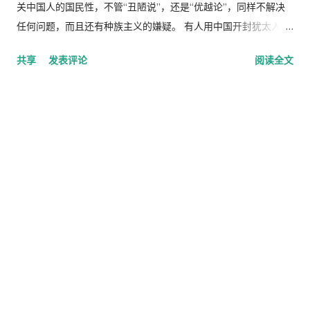
关中国人的国民性，不管“丑陋说”，还是“优越论”，同样不解决
任何问题，而且还有种族主义的嫌疑。 有人用中国开封犹太人作
为证据，证明汉文化的同化能力。“据考证，犹太人大约在汉后就
共享
发表评论
阅读全文
开始进入中国，特别是在开封城中还形成了一个强势的居住群
落。可是犹太人却无颜面对开封城中犹太人改籍参加中国科考、
担任中国官员，最终被同化的事实。”（ 惑儿 ）可是，犹太人在
哪里都参加那个国家考试，如果被允许的话。马克思一家还信了
基督教。你不能否认汉文化的同化能力，但是这种同化是双向的
或者多边的，汉文化本身是一个找不到源头的杂种！ 不是所有的
中国人都有英雄本性，我们有很多汉奸，清代所有人自称“奴
才”，现在所有共产党员自称“公仆”。我们已经被“解放”了，像鲁
迅说得那样，我们“想做奴隶而不得”，就挖空心计，想方设法的
给自己找一个虚拟的主人，最终还是因为不忘做奴才的好处。只
不过是主人换成“人民”，你怎么说中国人没有奴性呢？ 本来我们
应该不需要“三呼万岁”了，因为没有了皇帝，而且大家都知道没
有人能活到一万岁，可是红卫兵们还是喊了“毛主席万岁”，毛主