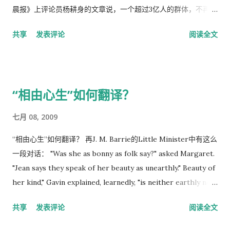
晨报》上评论员杨耕身的文章说，一个超过3亿人的群体，不再虚
拟，而作为它们存在的方式，就是他们的表达。这3亿多网民的每
共享
发表评论
阅读全文
一点唾沫星，都可以形成澎湃的巨浪；每一次不经意的鼠标点
击，都可以是一次空前的围观事件。 文章又说：“互联网之前，
人们涌向街头；互联网之后，人们涌向网络”。 当“互联网上没人
知道你是一条狗”的那个时代已经成为过去，3亿网民的存在正变
“相由心生”如何翻译？
得越来越不容轻视。
七月 08, 2009
“相由心生”如何翻译？ 再J. M. Barrie的Little Minister中有这么
一段对话： "Was she as bonny as folk say?" asked Margaret.
"Jean says they speak of her beauty as unearthly." Beauty of
her kind," Gavin explained, learnedly, "is neither earthly nor
heavenly." He was seeing things as they are very clearly
共享
发表评论
阅读全文
now. "Wat," he said, "is mere physical beauty? Pooh!" "And
yet," said Margaret,"the soul surely does speak through the