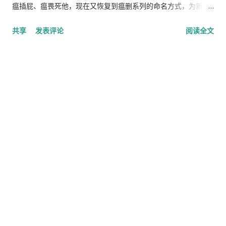
瘟插屁、瘟畏死他，现在又恢复到瘟删系列的命名方式，为新系
统定名为瘟妻，各位对此有研究的谈一谈为什么？ 瘟都死:
共享
发表评论
阅读全文
Windows 瘟删: Win3 瘟酒屋: Win95 瘟酒吧: Win98 瘟蜜:
WinMe 瘟插屁: WinXP 瘟畏死他: Win Vista 瘟妻: Win7