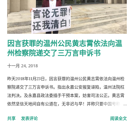
因言获罪的温州公民黄志霄依法向温
州检察院递交了三万言申诉书
十一月 24, 2018
昨天2018年11月23日，因言获罪的温州公民黄志霄依法向温州检
察院递交了三万言申诉书。指出永嘉公安报复诬陷，温州法院枉
法判决。及永嘉县政法委插手干预本案，妨害司法公正。黄志霄
依然坚信天地间自有公道在，无非迟与早！并称只要中国号称法
治社会，必须还其清白。 刑 事 申 诉 书 申诉人： 黄志霄，男……
共享
发表评论
阅读全文
因申诉人发网帖对永嘉县公安局、永嘉法院寻衅滋事一案，不服
（2018）浙03刑终1079号裁定书，依据《中华人民共和国刑事诉