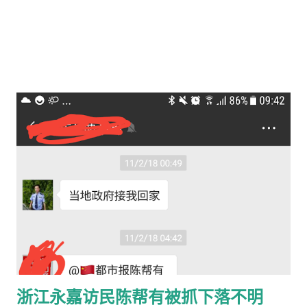
而对其中内容 （即依据和论证） 几乎没过目，至少压根没打算评
判。 申诉人在列出 事实不清、证据不足四处，认定事实错误四
处，适用法律错误两处，及反驳裁定书其他认定，并阐述永嘉县
政法委竟插手干预本案、妨害司法公正的咄咄怪事 之前，有必要
先交代下本案的缘起，亦即本案相关事实。 2011年1月2日，家住
浙江省永嘉县清水埠邮电宿舍的陈巧勇与邻居王少林发生口角。
在激烈争吵时，王少林先猛然一把拽去在旁顾自玩耍的陈巧勇女
儿陈欣彤，当时才六岁的小女孩随即因受到突然惊吓而大哭起
来！陈巧勇推开了王少林（或另有其他肢体冲突）以保护爱女。
事后，双方均到当地永嘉县公安局瓯北派出所报案。陈欣彤当晚
出现夜寐不安、尖叫...
浙江永嘉访民陈帮有被抓下落不明