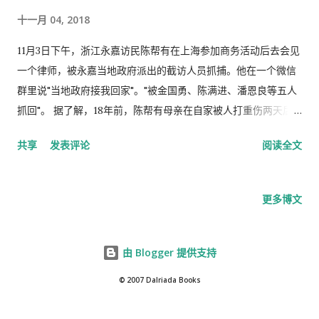
十一月 04, 2018
11月3日下午，浙江永嘉访民陈帮有在上海参加商务活动后去会见
一个律师，被永嘉当地政府派出的截访人员抓捕。他在一个微信
群里说"当地政府接我回家"。"被金国勇、陈满进、潘恩良等五人
抓回"。 据了解，18年前，陈帮有母亲在自家被人打重伤两天后
去世；各级法医做出七种不同的死因鉴定结果；永嘉公安局派
共享
发表评论
阅读全文
300人去陈家抢走尸体，至今没有归还，没有人知道下落；陈帮
有因上访遭受六十多次关押、刑讯折磨；他10岁的儿子因牵连被
学校退学，现在已经18岁成年，是一个文盲。最近一次被非法拘
更多博文
禁是在3月10日，他被关押在永嘉县四海山风景区宾馆的一个黑牢
里，据说是那段世间北京开党代会。 据陈帮有的朋友陈某说，他
接到永嘉县岩头镇芙蓉村访民周某电话，说陈帮有3日下午在上海
由 Blogger 提供支持
被抓，陈丈母娘知道被抓，但不清楚具体关押在哪里。周说，他
© 2007 Dalriada Books
丈母娘埋怨他不躲躲，"在上海被手机定位抓的，被朋友出卖
了。"周说这次岩头镇单某要治他，他可能被判三年劳教。中国已