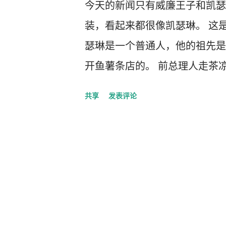
今天的新闻只有威廉王子和凯瑟
装，看起来都很像凯瑟琳。 这
瑟琳是一个普通人，他的祖先是
开鱼薯条店的。 前总理人走茶
到婚礼邀请，不知是有意忽视，
共享
发表评论
工党没有好感。 独裁者在皇家
回，原因是叙利亚正在屠杀自己
邀请。 婚礼誓词里取消了传统的“服从
这个场面，让我很羡慕君主制。
和孟子所推崇的王道的理解似乎
是生活在白金汉宫，但是她们对