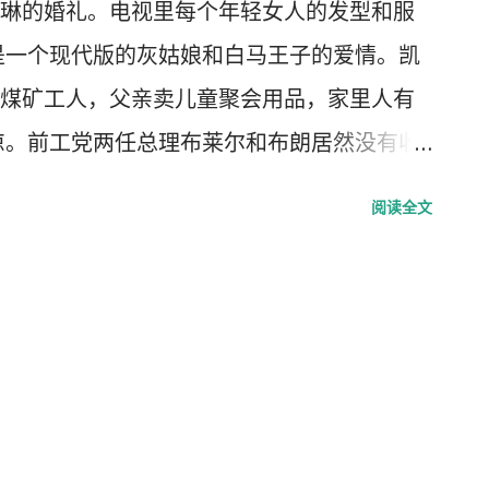
琳的婚礼。电视里每个年轻女人的发型和服
是一个现代版的灰姑娘和白马王子的爱情。凯
煤矿工人，父亲卖儿童聚会用品，家里人有
凉。前工党两任总理布莱尔和布朗居然没有收
还是一个错误。个人觉得，这也许是女王对
阅读全文
婚礼上没有位置。给叙利亚的邀请居然被收
国家的人民，当然那利比亚的大使没有收到
obey”，只有“爱love”和“敬honour”。
我对英国的君主立宪制了解得越多，对孔子
越深。大家都说英国女王“没有实权”，她们只
世界的影响却如此之大。