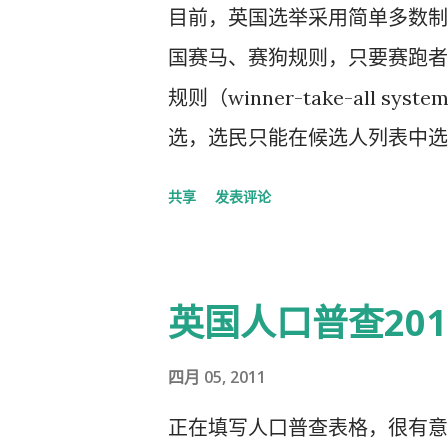
目前，英国选举采用简单多数制（ fi
国赛马、赛狗规则，只要赛跑者
规则（winner-take-all
选，选民只能在候选人列表中选
这些选票分成四堆，得票最多的
共享
发表评论
选民将投票决定是否采用“选择性投票制度
根据我的理解，这是一种“退而
愿，第二志愿，如果第一志愿没
英国人口普查201
AV制度，比如同样有四位候选
候选人1、2、3、4编号，不
四月 05, 2011
拿到1号的放在一起，分成四堆
正在填写人口普查表格，很有意