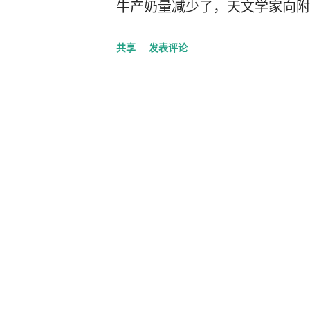
牛产奶量减少了，天文学家向附
他说，“为什么，你的奶牛产奶减
共享
发表评论
该怎办？” 农夫说，“多放几头
学家问道：“为此你要收多少费？
免费借给你我自己的奶牛。” 
文台工作去了。农夫就是这样为
自 A Treasury of Irish Folklor