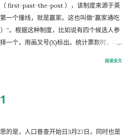
rst-past-the-post ），该制度来源于英
第一个撞线，就是赢家。这也叫做“赢家通吃
 system）”。根据这种制度，比如说有四个候选人参
择一个，用画叉号(X)标出。统计票数时，将
当选。 最近，英国将进行选举制改革公投，
阅读全文
（alternative vote, 简称AV）”。
求其次”原则，比如中国高考录取中有第一志
有被录取，考生将接受第二志愿。 根据这种
1
人，选民根据自己的偏好，从高到底，对四位
一定对所有的候选人编号。统计票数时，把所有
。如果有谁拿到1的票数，超过了50%，代表足
思的是，人口普查开始日3月27日，同时也是