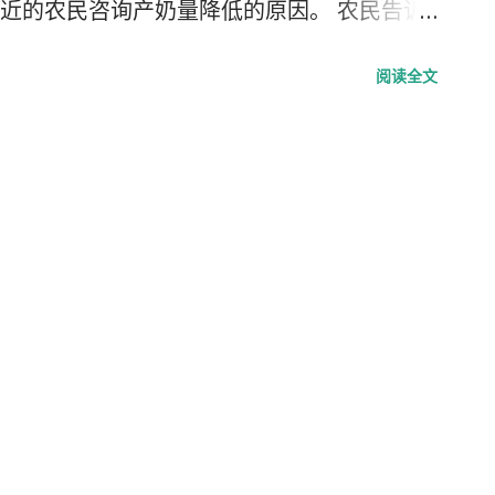
近的农民咨询产奶量降低的原因。 农民告诉
少是因为她太孤独了。” 天文学家说，“那我
阅读全文
奶牛跟她作伴，不过，这事包在我身上。” 天文
” 农夫说，“看在你的面子上，威廉爵士，我
天文学家谢过这个好心的农夫，就放心的回到天
他的奶牛无偿得到了天文学家的草地。 翻译
e, edited by Padraic Colum