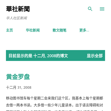
跳至主要内容
華社新聞
华人社区新闻
主页
华社新闻
散文随笔
更多…
博
目前显示的是 十二月, 2008的博文
显示全部
文
黄金罗盘
十二月 31, 2008
移动图书馆车每个星期二会来我们这个区，我基本上每个星期都
去借一两本书读。大多借一些少年儿童读本，出于语言障碍和对