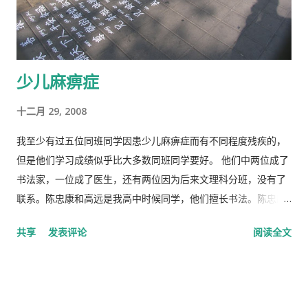
少儿麻痹症
十二月 29, 2008
我至少有过五位同班同学因患少儿麻痹症而有不同程度残疾的，
但是他们学习成绩似乎比大多数同班同学要好。 他们中两位成了
书法家，一位成了医生，还有两位因为后来文理科分班，没有了
联系。陈忠康和高远是我高中时候同学，他们擅长书法。陈忠康
还考取浙江美术学院，毕业后在温州市博物馆工作。当时他在江
共享
发表评论
阅读全文
心寺，我去拜访他的时候，他正在谈恋爱。他房间里挂满了字
画，大多狂草。我看后对他说，“我怎么看不出来好在哪里呢？还
不如你高中时候临摹的习作好看。”他听了似乎有点不开心，但也
因该原谅我这半开玩笑的外行话吧！有一位苍南来的书法爱好者