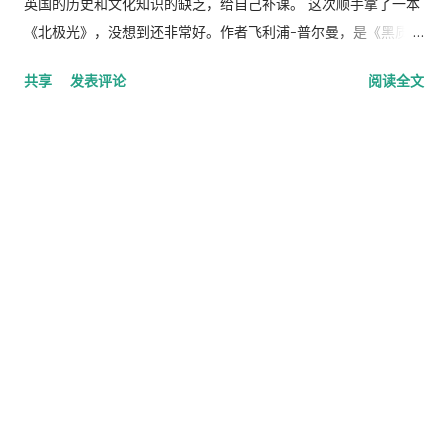
英国的历史和文化知识的缺乏，给自己补课。 这次顺手拿了一本
《北极光》，没想到还非常好。作者飞利浦-普尔曼，是《黑质三
部曲》的第一部。《北极光》也称作《黄金罗盘》，居然已经有
共享
发表评论
阅读全文
中译本，电影也有BT下载。 《黄金罗盘》的主人公生活在牛
津，是一个孤儿。他所在的世界里，每个人都有一个精灵，其实
是以动物的形式出现的人类灵魂，未成年人的精灵会变形，随时
从一种动物变到另一种，老鼠，冒，蝙蝠，猫头鹰，虎，豹，猴
子，等等，但是成年后就固定一种动物。 罗拉生活的牛津一直很
平静，直到有一天，那些小孩一个个的失踪，他的好朋友罗杰也
失踪了。于是她开始拯救罗杰，在这途中她经历了许多冒险，碰
到了吉普赛人、女巫、会说话的熊、得克萨斯气球飞行员，他还
受到了机械间谍的跟踪和萨姆伊德猎人的绑架。她被出卖的同时
出卖了他人。 在一路的冒险中，指引她的就是那个黄金罗盘，一
个能预知真相、形状根指南针很相似的仪器，这个仪器由尘埃控
制运作，而这种尘埃就是所谓的黑质，是所有人都恐惧和探索的
东西，由教会操纵的实验企图揭开尘埃之谜，而那些被绑架的小