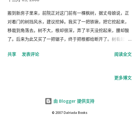
搬到新房子里来，前院正对这门前有一棵枫树，据丈母娘说，正
对着门的树挡风水，建议挖掉。我买了一把铁锹，把它挖起来，
移栽到角落去。树不大，根却很深，弄了半天没挖起来，腰却酸
了。后来为此又买了一把锯子，终于把根都给断开了。树看起来
虽小，但是很重，一个想把它从这个坑里拉出来是不可能的。后
共享
发表评论
阅读全文
来想了一个办法，往坑里填土，填了一边，把树转个圈翻个个
儿，往另一边填土，这样就好像水涨船高，树就被泥土慢慢的顶
上来了，等泥土跟其他地面一样平的时候，我就把树推到角落
更多博文
里。 我们院子里蜗牛和鼻涕虫很多，几次种了小萝卜都被吃光
了，后来种了几棵扁豆，蜗牛爬到杆子上吃新长出来的豆子。我
不想杀蜗牛和鼻涕虫，就捉了流放到很远的一片公共草地上，让
由 Blogger 提供支持
他们自生自灭。实在捉不完，就让它们去。但是，马敏华还是每
© 2007 Dalriada Books
天带了手套捉，有的时候能捉二十来只，让我流放，我不愿押
送，她就威胁说用塑料袋扎了扔到垃圾桶里。 种小萝卜完全失
败，就收了一些被蜗牛和鼻涕虫咬过一半的。扁豆种得晚了，而