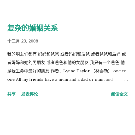
还有几位已经记不起名字了。其中一位手臂有点细，他老是捏捏
我肩膀，然后捏捏他自己的肩膀，似乎是比较一下那个粗一点。
还有一位，走路实在不方便，同班同学帮他买饭，一年下来，帮
复杂的婚姻关系
他买饭的同学任劳任怨，但最后他们俩吵起架来，看起来非常的
不开心。 最近读一本书关于影响小孩生命的最可怕的疾病，才得
十二月 23, 2008
知美国总统罗斯福39岁时得麻痹症而残疾，坐在轮椅上。我一直
以为罗斯福 ---- 总之从来没有想到过他是一个残疾人，我怎么从
我的朋友们都有 妈妈和爸爸 或者妈妈和后爸 或者爸爸和后妈 或
来没有读到过哪本书介绍罗斯福新政时顺便介绍他是一个残疾人
者妈妈和她的男朋友 或者爸爸和他的女朋友 我只有一个爸爸 他
呢？ 读到一篇文章 《北京街头 —— 一朵令人心酸的“祖国花
是我生命中最好的朋友 作者：Lynne Taylor （林泰勒） one to
朵”》 ，作者在北京街头看到一个乞丐，因患少儿麻痹症而残
one All my friends have a mum and a dad or mum and
疾，家贫出门...
stepdad or dad and stepmum or mum and her boyfriend or
共享
发表评论
阅读全文
dad and her girlfriend I just have a dad the best friend I've
ever had