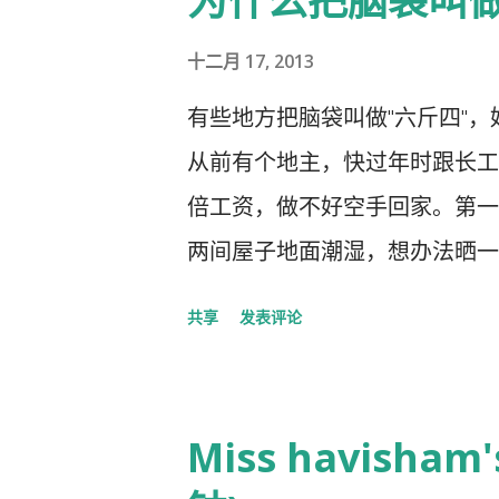
为什么把脑袋叫
十二月 17, 2013
有些地方把脑袋叫做"六斤四"
从前有个地主，快过年时跟长工
倍工资，做不好空手回家。第一
两间屋子地面潮湿，想办法晒一
拿了锤子砸碎大缸放进了小缸里
共享
发表评论
说，你不是让我把大缸放进小缸
也只好作罢。然后长工拿了竹竿
么要破坏他的房子。长工说，你
Miss havisha
屋顶好让阳光进来。地主说，算