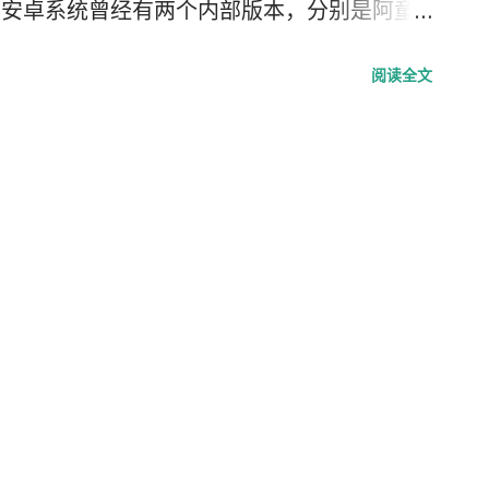
d。 安卓系统曾经有两个内部版本，分别是阿童
nder），这两个版本后Google将安卓系统的
阅读全文
卓1.5版叫做Cupcake（纸杯蛋糕）、1.6
2.1版为Éclair（闪电泡芙，一种法式奶油夹心甜
2.3版为Gingerbread（姜饼）、3.0版为
Ice Cream Sandwich（冰淇淋三明治）、
ean（果冻豆）及4.4版稱為Kitkat（奇巧巧克