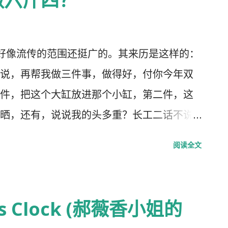
做六斤四？
，好像流传的范围还挺广的。其来历是这样的：
说，再帮我做三件事，做得好，付你今年双
件，把这个大缸放进那个小缸，第二件，这
晒，还有，说说我的头多重？长工二话不说
。地主责问他为什么砸碎他的缸？长工回答
阅读全文
里么，又没说怎么放进去。地主看着心痛，
挑屋顶的瓦。地主慌忙阻止，并责问他为什
不是要把潮湿的房间地面晒一晒么？我掀掉
m's Clock (郝薇香小姐的
了。现在说说我的头多重？长工随口说，六