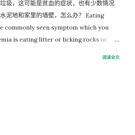
垃圾，这可能是贫血的症状，也有少数情况
泥地和家里的墙壁，怎么办？ Eating
One commonly seen symptom which you
ia is eating litter or licking rocks or
ice or snow. Many vets do not know this
阅读全文
mptom of anaemia, but I hear of it so
ted, anaemia is virtually always present.
r or licking rocks or concrete is a sign of
ut either way, if you see this symptom,
 problem should disappear once the
 in the meantime, switch to a paper- or