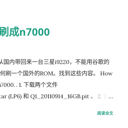
刷成n7000
 我从国内带回来一台三星i9220，不能用谷歌的
何刷一个国外的ROM。找到这些内容。 How
k n7000. . 1. 下载两个文件
r (LP6) 和 Q1_20110914_16GB.pit 。 2. 让
 (1.87)。 4. 在Odin中装载在第1步下载的两个
阅读全文
）。 5. 结束以后屏幕变黑，你的手机跟砖头一