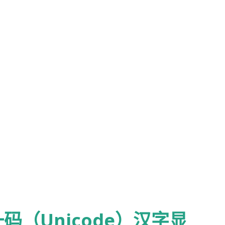
线，关闭odin，拿下电池，然后重新装上电池。
键。 8. 开刷pit. 9. N7000成功。
e_bootloader.tar (LP6) and
download mode 3.run odin (1.87) 4.PIT-
OTLOADER-
r 5.After the end of the screen all black
raid. 6.Unplug the USB-> turn off the ODIN-
 Replace the battery 7.POWER+HOME+VOL-
me on. Plug the usb,run ODIN. 8.FLASH
OOTLOADER (anyone n7000 bootloader) 9.
.xda-developers.com/showthread.php?
（Unicode）汉字显