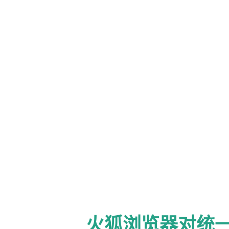
样，不必担心。 6. 拔掉usb
7. 同时按住电源键+HOME键+音量下
1.download the Q1_CHN_bridg
Q1_20110914_16GB.pit 2.go to 
>Q1_20110914_16GB.pit，BO
>Q1_CHN_bridge_bootloader.ta
like a brick, but do not be af
> disconnect the battery ->
HOLD 10S,and then click volu
PIT(Q1_20110914_16GB.pit)+B
N7000 Return. http://forum
火狐浏览器对统一码