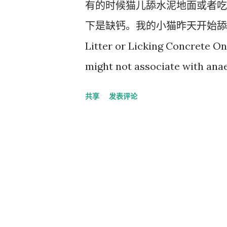
有的时候猫儿舔水泥地面或者吃
下是缺钙。我的小猫昨天开始舔水
Litter or Licking Concrete 
might not associate with anaem
concrete. Some cats may eat 
共享
发表评论
type of behaviour can be a sy
often, and when the cat is tes
Very occasionally, eating litte
calcium imbalances instead; b
take your cat to the vet. The
anaemia is under control, but