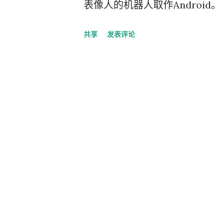
表像人的机器人取作Androi
木（Astro）和发条机器人（Be
共享
发表评论
代号由机器人系列转向甜点系列。 安
版为Donut（甜甜圈）、2.0/
点）、2.2版为Froyo（冻酸奶）、
Honeycomb（蜂窝）、4.0版为
4.1/4.2/4.3版称为Jelly B
力）。