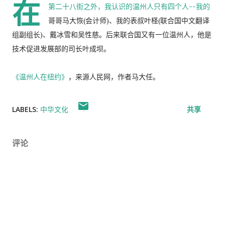
在
第二十八街之外，我认识的温州人只有四个人--我的
哥哥马大恢(会计师)、我的表叔叶柽(联合国中文翻译
组副组长)、戴冰雪和吴性慈。后来联合国又有一位温州人，他是
技术促进发展部的司长叶成坝。
《温州人在纽约》
，来源人民网，作者马大任。
LABELS:
中华文化
共享
评论