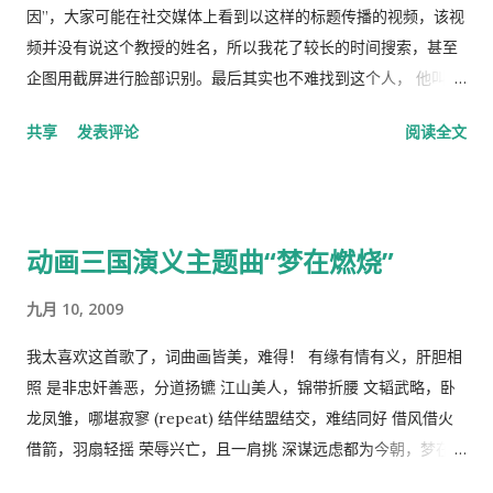
牧人来说增加羊的数量是合理的。 人民公社的土地属于国有或集
因”，大家可能在社交媒体上看到以这样的标题传播的视频，该视
体所有，经过“土地改革”运动把地主和资本家的私有财产变为公
频并没有说这个教授的姓名，所以我花了较长的时间搜索，甚至
有。公社成员参加集体劳动，在公共食堂里吃饭，所有成员都有
企图用截屏进行脸部识别。最后其实也不难找到这个人， 他叫理
不劳而获的想法，最大限度的享受公共财产，最少限度的作出贡
查德·林恩（Richar Lynn）生于 1930 年 2 月 20 日，是一位备受
共享
发表评论
阅读全文
献。尽管有公分制和生产竞赛，这种热情很快耗尽，做假随之产
争议的英国心理学家和作家。林恩曾任阿尔斯特大学心理学名誉
生。 解决“公地的悲剧”的方法是“把草地作为私有财产分给每一个
教授，2018年被大学撤销职称。曾任《人类季刊》副主编，现任
牧羊人让他们放羊”。这从改革开放后“包干到户”的成功就是很好
《人类季刊》主编。 白人至上主义杂志和科学种族主义的传播者
的例证。 历史走到今天，我们的社会仍然缺乏正义，法律和道德
。林恩研究智力，并以他对智力的性别和种族差异的信念而闻
动画三国演义主题曲“梦在燃烧”
建设仍然是少数人攫取社会财富和权利的手段，新闻媒体还只是
名。林恩在英国剑桥国王学院接受教育。他曾在埃克塞特大学担
一个利益集团的喉舌，舆论受到严格的监控。土地和资产的私有
任心理学讲师，并在都柏林经济与社会研究所和阿尔斯特大学科
九月 10, 2009
化话题仍然是中国的禁忌。 这种局面必须打破。
尔雷恩分校担任心理学教授。 许多科学家批评林恩关于种族和民
族智力差异的研究缺乏科学严谨性、歪曲数据以及促进种族主义
我太喜欢这首歌了，词曲画皆美，难得！ 有缘有情有义，肝胆相
政治议程。许多学者和知识分子表示，林恩与促进 科学种族主义
照 是非忠奸善恶，分道扬镳 江山美人，锦带折腰 文韬武略，卧
的学者和组织网络有关。 在 1970 年代后期，林恩写道，他发现
龙凤雏，哪堪寂寥 (repeat) 结伴结盟结交，难结同好 借风借火
东亚人的平均智商更高(IQ) 高于欧洲人，欧洲人的平均智商高于
借箭，羽扇轻摇 荣辱兴亡，且一肩挑 深谋远虑都为今朝，梦在燃
撒哈拉以南非洲人。 1990 年，他提出弗林效应 ——自 1930 年代
烧 问鼎三足怎落脚，隆中对分晓 只盼来日登蜀道，再续出师表