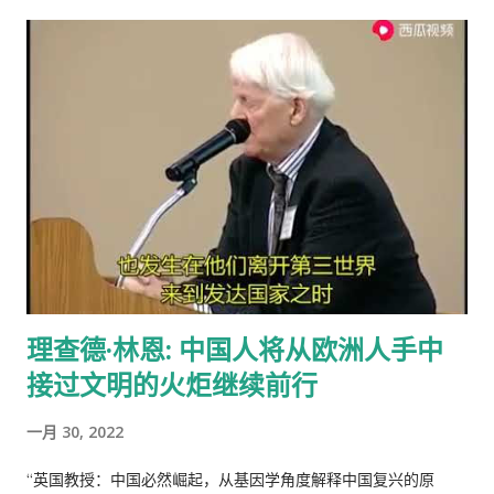
付钱。 这里的药费很奇怪，没有考证过，不管医生开的一种药或
屑来打扰老弟，但近年来国事蜩螗 [4] ，香港反送中风暴汹涌未
的概括了人类社会内部的依赖关系，张爱玲在他的《秧歌》中有
者十种药，都一个价钱，6镑多。
息，讵料武汉瘟疫接踵而至，环顾宇内鄂民死伤枕籍，国人血泪
这么一句话，“穷靠富，富靠天”，也说明同样的道理。社会财富
成河，同胞呼救嚎哭，声声不息，国难当头，风云为之变色，天
的的积累客观上是为应付自然灾害造成的饥荒和其它突发事变，
地为之震悚！ 苍生生何辜，遭此荼毒！百姓何咎？蒙此浩劫！ 语
所以，地主和资本家的存在并不是坏事。他们残酷的剥削农民和
云：＂天下兴亡，匹夫有责＂ [5] ！又曰＂苟利国家生死以，岂
工人的原因缺乏社会正义，而法律和道德约束是维护社会正义的
因祸福避趋之！ [6] ＂我虽身陷寃狱，头悬随时都可落下的达摩
手段，而政府和社会舆论则是实现这种法律和道德的工具。 从社
克利斯之剑 [7] ，但我身为革命后代，岂能在哀鸿遍野，生灵涂
会经济学角度来看，人民公社制度也违反了“ 公地的悲剧 ”原理。
炭之时无动于衷，坐视不顾！且气结于胸，骨鲠在喉！故我甘冒
所谓的“公地的悲剧”，就是在资源公有的情况下会产生过度利
斧钺之凶，不避逆鳞 [8] 之怒，决然披肝沥胆，谨向老弟直抒胸
用。美国经济学家哈丁（Garrett Hardin）使用公有的草地上放
臆如下。 第一、是你打开了潘多拉魔盒 [9] 这次肆虐全球的新冠
羊的例子来说明这个原理。 草地的饲养容量是一定的，只要羊的
瘟疫是由于你渎职，刻意隐瞒而直接造成的，你必须象个有担当
总数不超过这个许可量，放牧人可以自由地增加自己羊的数量。
理查德·林恩: 中国人将从欧洲人手中
的＂男儿＂坦白负起全责，不然，象当下你四处指鹿为马、卸责
但是，随着放牧人不断增加羊的数量，当羊的总数超过了整个草
甩锅，妄图嫁禍於人，这样做的结果，一定是搬起石头砸自己的
接过文明的火炬继续前行
地饲养量的时候，草地最终会荒芜，甚至成为不毛之地。产生这
脚...
种情况的原因在于:对每一个牧羊人来说，每增加一头羊会给他个
一月 30, 2022
人带来利益，他可以享受这种利益，相对地，由于增加一头羊从
而导致过度放牧的损失则是由全体放牧人来承担的，对每一个放
“英国教授：中国必然崛起，从基因学角度解释中国复兴的原