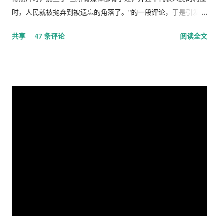
时，人民就被抛弃到被遗忘的角落了。”的一段评论，于是引发了
“十日文革“式的全网大批判和留党察看一年的党的组织纪律的处
共享
47 条评论
阅读全文
分！因此，每年的2月19日我都坚决的放下手中的笔，以守护曾经
的这一天。 但此次中国武汉肺炎疫情的暴发，恰恰验证了“当媒
体都姓党”时，“人民就被抛弃”了的现实。没有了媒体代表人民利
益去公告事实的真相，剩下的就是人民的生命被病毒和体制的重
病共同伤害的结果。 几天之后媒体上、网络上疯传着2月23日中
央召开全国上下约17万人参加的大会，被称为中国历史上参加人
数最多的中央大会。且远胜于当年七千人的庐山会议的规模，有
着比七千人大会更重要的现实意义，也被称为是一次伟大的会
议。 网上许多人在用各种方式吹嘘和吹捧这次大会的伟大意义，
并且格外的强调这次会议中最重要的党的主席的长篇讲话，是一
个鼓舞人心、英明正确的战略部署，为世界指明了防治疫情的方
向，号召用举国体制的力量，应对大考，战胜疫情，并取得中国
特色社会主义制度的伟大胜利。“体现了”党中央对疫情形势的判
断是正确的，“彰显了中国共产党领导和中国特色社会主义制度的