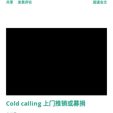
共享
发表评论
阅读全文
以来在世界各地观察到的智商分数逐渐提高——可能可以用改善
不鸣则矣，一鸣动九霄 不出则矣，一出比天高 (repeat) 视频见
营养来解释。 在与Tatu Vanhanen合着的两本书中，林恩 和
http://v.youku.com/v_show/id_XMTA4NTQyODUy.html
Vanhanen 认为，不同国家之间发展指数的差异部分是由其公民
动画《三国演义》是由北京辉煌动画公司、央视动画与日本未来
的平均智商造成的。 林恩还认为，低智商人群的高生育率对西方
行星株式会社联手制作的，集结了中日两国一流的动画设计团
文明构成重大威胁，因为他认为智商低的人最终将超过高智商的
队，忠实于原著、场面宏大。该片的主力收视人群锁定在16至35
人。他主张采取政治措施来防止这种情况发生，包括反移民和优
岁的国内外青年观众。 目前，动画版《三国演义》正在与美、
生政策，这在国际上引起了严厉批评。 林恩是《人类季刊》的编
英、法、意、俄等13个国家、30多个电视机构商议播放事项，预
辑委员会成员，被评论家描述为“科学种族主义机构的基石”。他
计明年4月在日本、欧美等西方主流动画频道开播。据悉，在日本
也是先锋基金的董事会成员，该基金为《人类季刊》提供资金，
该片的第一版漫画图书首次印刷出版预计100万册。动画《三国
也被认定为种族主义组织。 早年生活和职业 林恩的父亲悉尼·克
演义》的问世，是中日两国在动画制作领域上的一次成功的合作
罗斯·哈兰德 ( Sydney Cross Harland , 1891–1982)是一位植物学
尝试，也是中国主题的动画大片进入西方主流动画频道的一次有
家和皇家学会会员，以棉花遗传学研究而闻名。他由母亲在布里
益的探索，对推广中国传统文化起到了积极作用。
斯托尔长大，在童年和青少年时期没有见到在特立尼达和秘鲁生
活和工作的父亲。 林恩曾在英国布里斯托尔文法学校和剑桥大学
Cold calling 上门推销或募捐
接受教育。他曾在埃克塞特大学担任心理学讲师，在都柏林经济
与社会研究所和阿尔斯特大学担任心理学教授。 1974 年，林恩...