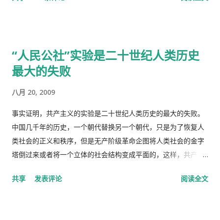
了皮炎平。 那天亲自跑去了看医生，接待室的女人说，预约全满
些难分难解的缘由，作为中共老一辈革命家的第一代传人，我俩
了， 那我只好说，约明天的。 她说，电脑系统坏了，不能预约。
出身相近，背景相似，细数父辈同为开国副总理而后又同进政治
让我去一个很远的诊所去。 我说，就在这里等，如果医生如果空
局履职的，在所谓＂红二代＂的诸弟兄中，屈指仅有你我两人而
出来了，只需半分钟（那是三十秒）时间，看一下我女儿的耳朵
已，现在我不禁疑惑有人故意造成两雄相争的局面似的。而今时
“人民公社”实验是二十世纪人类历史
和我的烂鼻子。 她说，没有这样的规矩。 于是我差点跟她吵起
迁势易，成王败寇，你已居庙堂之颠颐指气使，拱为一尊，而我
最大的失败
来。 她还是跟我说去那个很远的诊所去，我就跟她说，我不能开
却拜你所赐＂以非罪之身” [1] 陷缧绁 [2] 之中，且身患顽疾，苟
车，我得坐公共汽车花三四个小时去那里，我宁可在这里等三四
延残喘，来日无多了，你我本同根同源，然人各有志，政见多有
八月 20, 2009
十分钟，让医生抽空看一下我。 她还是坚持让我去那个诊所，于
不合，而人在江湖常身不由己参差磨擦，势所难免，及至互存芥
是我就跟她说，我去中国看我自己的医生，宁可乘坐十个小时的
蒂，歧见日深，各方争相抅陷深文周纳 [3] ，逐成水火之势，愚
事实证明，共产主义的实验是二十世纪人类历史的最大的失败。
飞机回中国去看我的医生。 于是我就走了，当然我没有回国看医
本想趁党《十八大》之际，直面老弟，有所陈述，以消弭误解，
中国几千年的历史，一个朝代替换另一个朝代，只是为了恢复人
生，去了另一个很远的诊所，花了三四个小时，顺便去了一趟中
重修旧好，不料吾弟早巳布局，预设网罗、赚我入京、以非常手
类社会的正义和秩序，但是无产阶级革命企图将人类社会的金字
国超市卖豆腐乳。 这里哪些人看病买药不需要付钱？ 16岁以下的
段夺我自由，此诚为我党历史上又一次毁章行事--未经中央委员
塔倒过来或者将一个立体的社会结构变成平面的，这样，共产主
16-18随并且全日制在校生 60岁以上的 孕妇 又一个公费医疗证书
会审议而私事抓捕在任的政治局委员。此例一开必将党无法度，
义者就面临着一个两难命题，“剥夺被剥夺者”后他们本身不能成
共享
发表评论
阅读全文
享受政府福利的 正在找工作，并且接受待业补贴的 退伍军人 还
国无宁日也！真堪抚掌长太息矣！ 诚然，这都是政治利益冲突演
为“剥夺者”，否则就违背了他们的根本原则，而“人民公社”并不
有一些其它的人，我也不清楚是什么。总之工作并且付税的人看
变使然，我既纵身政壇泥淖，求仁得仁，又有何怨？ 我陷狱八
能成为这个两难命题的解决方案。 这样，原有的社会结构就被打
病买药得付钱，没有工作没有收入，靠政府救济的人买药不需要
载，不闻世事久矣，已身如槁木，心似古井，本不会也不愿更不
破了。孟子说，劳力者食人，劳心者食于人。这句话简单而朴素