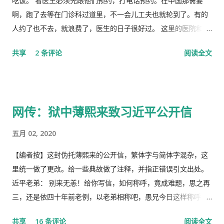
吃饭。 看医生必须先跟他们预约，打电话预约。在中国那需要
啊，跑了去等在门诊科过道里，不一会儿工夫也就轮到了。有的
人约了也不去，就浪费了，医生的日子很好过。 这里的医院和诊
所是分开的。诊所和药房也是分开的。诊所不买药，所以医生只
共享
2 条评论
阅读全文
管看病、开方子，当然积极性也不高。要是国内医院，有业务指
标，医生多开药，医院多创收，多拿奖金，医生就拼命给你开。
这里的的医生听说你敢冒了，给你量以下体温，看一下耳朵有没
有发炎，听一下肺有没有杂音，然后会跟你说去买一些止痛片和
网传：狱中薄熙来致习近平公开信
退烧药吃了，多喝水。在国内，一点感冒，就要几十块、上百的
药费。 去医院看病必须经过诊所，由医生开转诊单子才可以。只
五月 02, 2020
有一些意外事故，叫了救护车可以直接往医院送。在中国哪里需
要这些啊。 我得了重感冒后，医生就让我自己去买退烧药和止痛
【编者按】这封伪托薄熙来的公开信，繁体字与简体字混杂，这
片，吃了也没管用，瘫在床上两三天后，鼻子和嘴唇全烂起来
里统一做了更改。给一些典故做了注释，并指正错误引文出处。
了，中医叫上火呢。又去看医生了，医生看了一下我的鼻子，给
近平老弟： 别来无恙！给你写信，如何称呼，竟成难题，思之再
我开了一条消炎药膏，我也没有买。上次朋友回国，留给我好多
三，还是依四十年前老例，以老弟相称吧，愚兄今日这样称呼
感冒药和一条999皮炎平，我就又吃了那些感冒药，在鼻子上涂
你，既不是故意大不敬，更不是存心套近乎，只因我与你确实有
共享
16 条评论
阅读全文