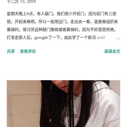
十二月 13, 2009
星期天晚上6点，有人敲门。我们很少开前门，因为前门有三道
锁，开起来麻烦。所以一般用边门。走出去一看，是慈善组织来
募捐的。很讨厌这种敲门推销或者募捐的，因为不好意思拒绝。
打发走那人后，google了一下，由此学了一个新词 cold
calling，指的是上门或者电话推销或募捐的营销手段。网上有个
共享
发表评论
阅读全文
投票，问的是你是否介意慈善组织敲门募捐，89%的人表示反
感。 偶有个同事，说她从来不应门。因为大多数敲门的人都是这
类 cold caller 或者骗子, 偶说那你错过重要的事怎么办？答曰，
朋友亲戚来访一般事先打电话通知，其他重要事务可以通过邮
件。想想也对，除了抄电表的每个季度来一次外，确实没有什么
重要的‘不速之客’。偶准备以后也学她，至少不轻易为陌生人开
门。