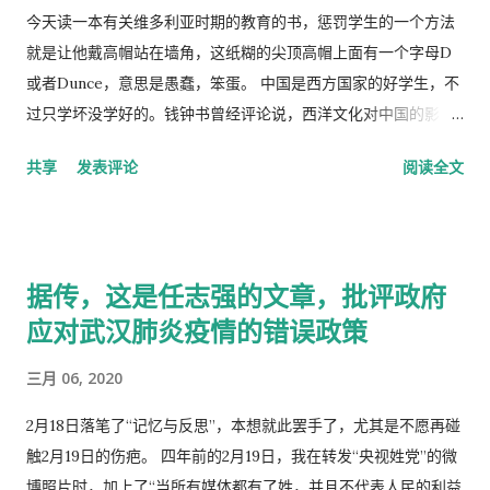
今天读一本有关维多利亚时期的教育的书，惩罚学生的一个方法
就是让他戴高帽站在墙角，这纸糊的尖顶高帽上面有一个字母D
或者Dunce，意思是愚蠢，笨蛋。 中国是西方国家的好学生，不
过只学坏没学好的。钱钟书曾经评论说，西洋文化对中国的影
响，一是鸦片，而是梅毒。中国人活学活用西洋文化，尖顶高帽
共享
发表评论
阅读全文
不是老师往学生头上戴，而是学生往老师头上戴。
据传，这是任志强的文章，批评政府
应对武汉肺炎疫情的错误政策
三月 06, 2020
2月18日落笔了“记忆与反思”，本想就此罢手了，尤其是不愿再碰
触2月19日的伤疤。 四年前的2月19日，我在转发“央视姓党”的微
博照片时，加上了“当所有媒体都有了姓，并且不代表人民的利益