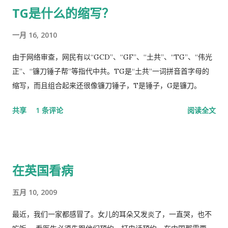
TG是什么的缩写？
显著优势。” 一时之间，举国上下都在为伟大领袖的讲话而欢呼
雀跃，似乎中国又进入了那个曾经伟大的大跃进时代，又进入了
一月 16, 2010
四处红旗飘舞，高举红宝书，三呼领袖“万岁、万岁、万万岁”的
时代。更有许多人在从各个角度解释自己从2月23日讲话中发现的
由于网络审查，网民有以“GCD”、“GF”、“土共”、“TG”、“伟光
精华，以为中国又进入了一个新时代。 我也好奇并认真的学习了
正”、“镰刀锤子帮”等指代中共。TG是“土共”一词拼音首字母的
这篇讲话，但我从中看到的却与各种新闻媒体和网络上报道的“伟
缩写，而且组合起来还很像镰刀锤子，T是锤子，G是镰刀。
大”完全相反。那里站着的不是一位皇帝在展示自己的“新衣”，而
共享
1 条评论
阅读全文
是一位剥光了衣服也要坚持当皇帝的小丑。尽管高举一块又一块
的遮羞布试图掩盖自己根本就没穿衣服的现实，但丝毫也不掩饰
自己要坚决当皇帝的野心，和谁不让我当皇帝，就让你灭亡的决
心！ 讲话分为一、二、三、四和最后，我也来个一、二、三、四
在英国看病
和最后吧！ 一、 第一部分是“关于前一段疫情防治工作” 这里
讲的是表彰自己的伟大成绩，包括1月7日的批示。“亲自指挥、亲
五月 10, 2009
自部署”要有正确的战略策略，要靠统一领导、统一指挥、统一行
动，举国体制的医疗物资和生活用品的...
最近，我们一家都感冒了。女儿的耳朵又发炎了，一直哭，也不