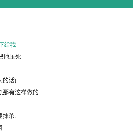
一下给我
意把他压死
人的话)
的,那有这样做的
显抹杀.
啊