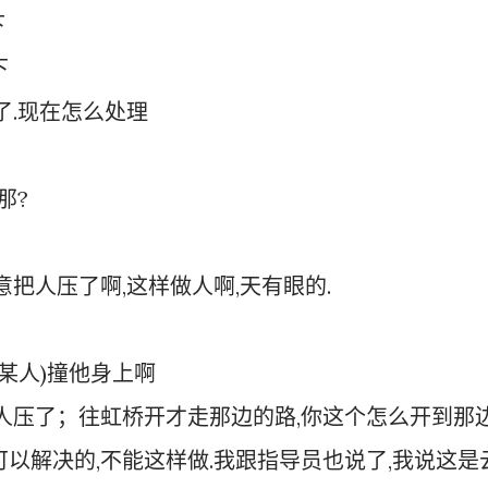
下
下
了.现在怎么处理
那?
故意把人压了啊,这样做人啊,天有眼的.
(某某人)撞他身上啊
人压了；往虹桥开才走那边的路,你这个怎么开到那边
以解决的,不能这样做.我跟指导员也说了,我说这是