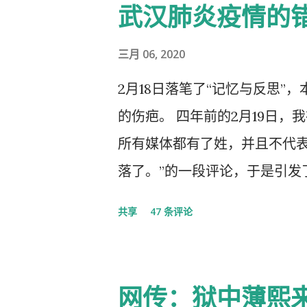
武汉肺炎疫情的
三月 06, 2020
2月18日落笔了“记忆与反思”
的伤疤。 四年前的2月19日，
所有媒体都有了姓，并且不代
落了。”的一段评论，于是引发
的党的组织纪律的处分！因此，
共享
47 条评论
以守护曾经的这一天。 但此次
体都姓党”时，“人民就被抛弃
实的真相，剩下的就是人民的
网传：狱中薄熙