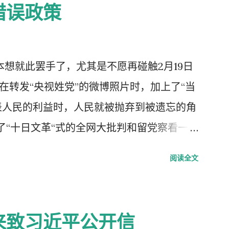
错误政策
，本想就此罢手了，尤其是不愿再碰触2月19日
我在转发“央视姓党”的微博照片时，加上了“当
表人民的利益时，人民就被抛弃到被遗忘的角
了“十日文革“式的全网大批判和留党察看一年
每年的2月19日我都坚决的放下手中的笔，
阅读全文
中国武汉肺炎疫情的暴发，恰恰验证了“当媒
”了的现实。没有了媒体代表人民利益去公告事
生命被病毒和体制的重病共同伤害的结果。
来致习近平公开信