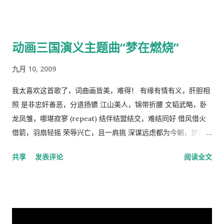
能成为这个两难命题的解决方案。 这样，原有的社会结构就被打
破了。孟子说，劳力者食人，劳心者食于人。这句话简单而朴素
的概括了人类社会内部的依赖关系，张爱玲在他的《秧歌》中有
动画三国演义主题曲“梦在燃烧”
这么一句话，“穷靠富，富靠天”，也说明同样的道理。社会财富
的的积累客观上是为应付自然灾害造成的饥荒和其它突发事变，
九月 10, 2009
所以，地主和资本家的存在并不是坏事。他们残酷的剥削农民和
工人的原因缺乏社会正义，而法律和道德约束是维护社会正义的
我太喜欢这首歌了，词曲画皆美，难得！ 有缘有情有义，肝胆相
手段，而政府和社会舆论则是实现这种法律和道德的工具。 从社
照 是非忠奸善恶，分道扬镳 江山美人，锦带折腰 文韬武略，卧
会经济学角度来看，人民公社制度也违反了“ 公地的悲剧 ”原理。
龙凤雏，哪堪寂寥 (repeat) 结伴结盟结交，难结同好 借风借火
所谓的“公地的悲剧”，就是在资源公有的情况下会产生过度利
借箭，羽扇轻摇 荣辱兴亡，且一肩挑 深谋远虑都为今朝，梦在燃
用。美国经济学家哈丁（Garrett Hardin）使用公有的草地上放
烧 问鼎三足怎落脚，隆中对分晓 只盼来日登蜀道，再续出师表
共享
发表评论
阅读全文
羊的例子来说明这个原理。 草地的饲养容量是一定的，只要羊的
不鸣则矣，一鸣动九霄 不出则矣，一出比天高 (repeat) 视频见
总数不超过这个许可量，放牧人可以自由地增加自己羊的数量。
http://v.youku.com/v_show/id_XMTA4NTQyODUy.html
但是，随着放牧人不断增加羊的数量，当羊的总数超过了整个草
动画《三国演义》是由北京辉煌动画公司、央视动画与日本未来
地饲养量的时候，草地最终会荒芜，甚至成为不毛之地。产生这
行星株式会社联手制作的，集结了中日两国一流的动画设计团
种情况的原因在于:对每一个牧羊人来说，每增加一头羊会给他个
队，忠实于原著、场面宏大。该片的主力收视人群锁定在16至35