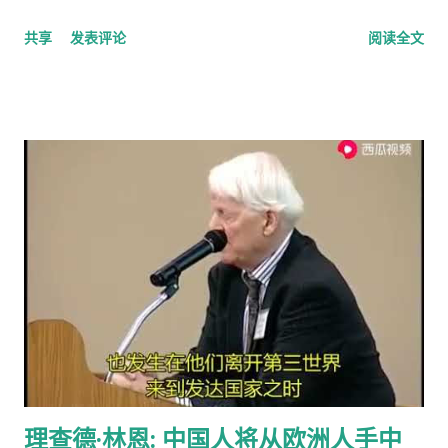
calling，指的是上门或者电话推销或募捐的营销手段。网上有个
共享
发表评论
阅读全文
投票，问的是你是否介意慈善组织敲门募捐，89%的人表示反
感。 偶有个同事，说她从来不应门。因为大多数敲门的人都是这
类 cold caller 或者骗子, 偶说那你错过重要的事怎么办？答曰，
朋友亲戚来访一般事先打电话通知，其他重要事务可以通过邮
件。想想也对，除了抄电表的每个季度来一次外，确实没有什么
重要的‘不速之客’。偶准备以后也学她，至少不轻易为陌生人开
门。
理查德·林恩: 中国人将从欧洲人手中