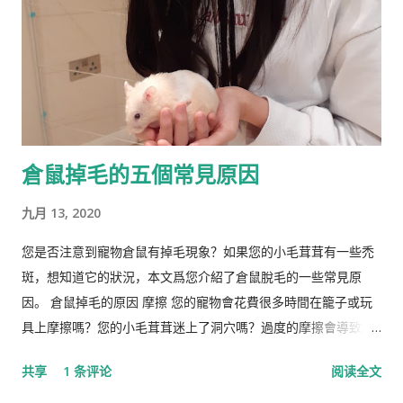
政治议程。许多学者和知识分子表示，林恩与促进 科学种族主义
的学者和组织网络有关。 在 1970 年代后期，林恩写道，他发现
东亚人的平均智商更高(IQ) 高于欧洲人，欧洲人的平均智商高于
撒哈拉以南非洲人。 1990 年，他提出弗林效应 ——自 1930 年代
以来在世界各地观察到的智商分数逐渐提高——可能可以用改善
营养来解释。 在与Tatu Vanhanen合着的两本书中，林恩 和
倉鼠掉毛的五個常見原因
Vanhanen 认为，不同国家之间发展指数的差异部分是由其公民
的平均智商造成的。 林恩还认为，低智商人群的高生育率对西方
九月 13, 2020
文明构成重大威胁，因为他认为智商低的人最终将超过高智商的
人。他主张采取政治措施来防止这种情况发生，包括反移民和优
您是否注意到寵物倉鼠有掉毛現象？如果您的小毛茸茸有一些禿
生政策，这在国际上引起了严厉批评。 林恩是《人类季刊》的编
斑，想知道它的狀況，本文爲您介紹了倉鼠脫毛的一些常見原
辑委员会成员，被评论家描述为“科学种族主义机构的基石”。他
因。 倉鼠掉毛的原因 摩擦 您的寵物會花費很多時間在籠子或玩
也是先锋基金的董事会成员，该基金为《人类季刊》提供资金，
具上摩擦嗎？您的小毛茸茸迷上了洞穴嗎？過度的摩擦會導致倉
也被认定为种族主义组织。 早年生活和职业 林恩的父亲悉尼·克
鼠掉毛。 營養不足 倉鼠失去皮毛的另一個常見原因是營養缺乏。
共享
1 条评论
阅读全文
罗斯·哈兰德 ( Sydney Cross Harland , 1891–1982)是一位植物学
如果倉鼠的飲食中維生素B含量較低，則可能是其皮草脫落的原
家和皇家学会会员，以棉花遗传学研究而闻名。他由母亲在布里