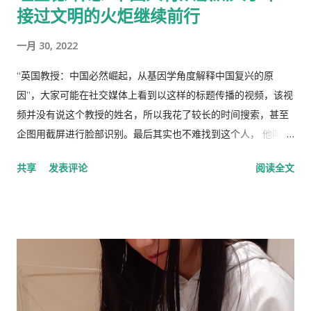
接过文明的火炬继续前行
一月 30, 2022
“英国教授：中国必然崛起，从基因学角度解释中国复兴的原
因”，大家可能在社交媒体上看到以这样的标题传播的视频，该视
频并没有说这个教授的姓名，所以我花了较长的时间搜索，甚至
企图用截屏进行脸部识别。最后其实也不难找到这个人， 他叫理
查德·林恩（Richar Lynn）生于 1930 年 2 月 20 日，是一位备受
共享
发表评论
阅读全文
争议的英国心理学家和作家。林恩曾任阿尔斯特大学心理学名誉
教授，2018年被大学撤销职称。曾任《人类季刊》副主编，现任
《人类季刊》主编。 白人至上主义杂志和科学种族主义的传播者
。林恩研究智力，并以他对智力的性别和种族差异的信念而闻
名。林恩在英国剑桥国王学院接受教育。他曾在埃克塞特大学担
任心理学讲师，并在都柏林经济与社会研究所和阿尔斯特大学科
尔雷恩分校担任心理学教授。 许多科学家批评林恩关于种族和民
族智力差异的研究缺乏科学严谨性、歪曲数据以及促进种族主义