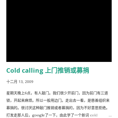
人带来利益，他可以享受这种利益，相对地，由于增加一头羊从
岁的国内外青年观众。 目前，动画版《三国演义》正在与美、
而导致过度放牧的损失则是由全体放牧人来承担的，对每一个放
英、法、意、俄等13个国家、30多个电视机构商议播放事项，预
牧人来说增加羊的数量是合理的。 人民公社的土地属于国有或集
计明年4月在日本、欧美等西方主流动画频道开播。据悉，在日本
体所有，经过“土地改革”运动把地主和资本家的私有财产变为公
该片的第一版漫画图书首次印刷出版预计100万册。动画《三国
有。公社成员参加集体劳动，在公共食堂里吃饭，所有成员都有
演义》的问世，是中日两国在动画制作领域上的一次成功的合作
不劳而获的想法，最大限度的享受公共财产，最少限度的作出贡
尝试，也是中国主题的动画大片进入西方主流动画频道的一次有
献。尽管有公分制和生产竞赛，这种热情很快耗尽，做假随之产
益的探索，对推广中国传统文化起到了积极作用。
生。 解决“公地的悲剧”的方法是“把草地作为私有财产分给每一个
牧羊人让他们放羊”。这从改革开放后“包干到户”的成功就是很好
Cold calling 上门推销或募捐
的例证。 历史走到今天，我们的社会仍然缺乏正义，法律和道德
建设仍然是少数人攫取社会财富和权利的手段，新闻媒体还只是
十二月 13, 2009
一个利益集团的喉舌，舆论受到严格的监控。土地和资产的私有
化话题仍然是中国的禁忌。 这种局面必须打破。
星期天晚上6点，有人敲门。我们很少开前门，因为前门有三道
锁，开起来麻烦。所以一般用边门。走出去一看，是慈善组织来
募捐的。很讨厌这种敲门推销或者募捐的，因为不好意思拒绝。
打发走那人后，google了一下，由此学了一个新词 cold