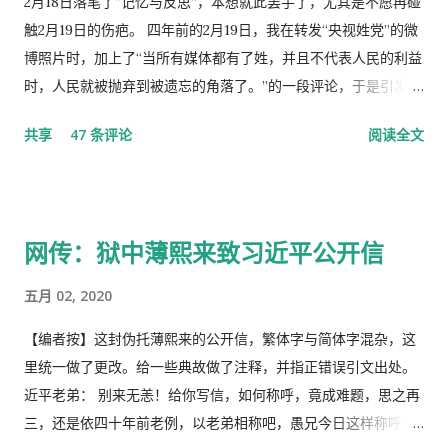
2月18日落笔了“记忆与反思”，本想就此罢手了，尤其是不愿再碰
触2月19日的伤疤。 四年前的2月19日，我在转发“央视姓党”的微
博照片时，加上了“当所有媒体都有了姓，并且不代表人民的利益
时，人民就被抛弃到被遗忘的角落了。”的一段评论，于是引发了
“十日文革“式的全网大批判和留党察看一年的党的组织纪律的处
共享
47 条评论
阅读全文
分！因此，每年的2月19日我都坚决的放下手中的笔，以守护曾经
的这一天。 但此次中国武汉肺炎疫情的暴发，恰恰验证了“当媒
体都姓党”时，“人民就被抛弃”了的现实。没有了媒体代表人民利
益去公告事实的真相，剩下的就是人民的生命被病毒和体制的重
网传：狱中薄熙来致习近平公开信
病共同伤害的结果。 几天之后媒体上、网络上疯传着2月23日中
央召开全国上下约17万人参加的大会，被称为中国历史上参加人
五月 02, 2020
数最多的中央大会。且远胜于当年七千人的庐山会议的规模，有
着比七千人大会更重要的现实意义，也被称为是一次伟大的会
【编者按】这封伪托薄熙来的公开信，繁体字与简体字混杂，这
议。 网上许多人在用各种方式吹嘘和吹捧这次大会的伟大意义，
里统一做了更改。给一些典故做了注释，并指正错误引文出处。
并且格外的强调这次会议中最重要的党的主席的长篇讲话，是一
近平老弟： 别来无恙！给你写信，如何称呼，竟成难题，思之再
个鼓舞人心、英明正确的战略部署，为世界指明了防治疫情的方
三，还是依四十年前老例，以老弟相称吧，愚兄今日这样称呼