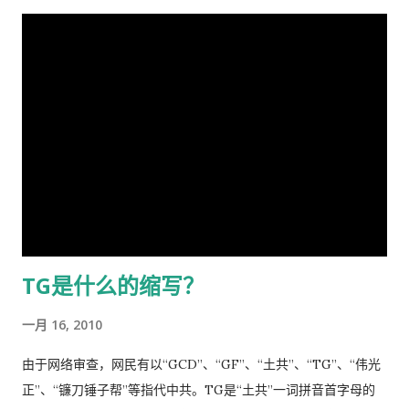
自部署”要有正确的战略策略，要靠统一领导、统一指挥、统一行
载，不闻世事久矣，已身如槁木，心似古井，本不会也不愿更不
有发炎，听一下肺有没有杂音，然后会跟你说去买一些止痛片和
动，举国体制的医疗物资和生活用品的...
屑来打扰老弟，但近年来国事蜩螗 [4] ，香港反送中风暴汹涌未
退烧药吃了，多喝水。在国内，一点感冒，就要几十块、上百的
息，讵料武汉瘟疫接踵而至，环顾宇内鄂民死伤枕籍，国人血泪
药费。 去医院看病必须经过诊所，由医生开转诊单子才可以。只
成河，同胞呼救嚎哭，声声不息，国难当头，风云为之变色，天
有一些意外事故，叫了救护车可以直接往医院送。在中国哪里需
地为之震悚！ 苍生生何辜，遭此荼毒！百姓何咎？蒙此浩劫！ 语
要这些啊。 我得了重感冒后，医生就让我自己去买退烧药和止痛
云：＂天下兴亡，匹夫有责＂ [5] ！又曰＂苟利国家生死以，岂
片，吃了也没管用，瘫在床上两三天后，鼻子和嘴唇全烂起来
因祸福避趋之！ [6] ＂我虽身陷寃狱，头悬随时都可落下的达摩
了，中医叫上火呢。又去看医生了，医生看了一下我的鼻子，给
克利斯之剑 [7] ，但我身为革命后代，岂能在哀鸿遍野，生灵涂
我开了一条消炎药膏，我也没有买。上次朋友回国，留给我好多
炭之时无动于衷，坐视不顾！且气结于胸，骨鲠在喉！故我甘冒
感冒药和一条999皮炎平，我就又吃了那些感冒药，在鼻子上涂
斧钺之凶，不避逆鳞 [8] 之怒，决然披肝沥胆，谨向老弟直抒胸
了皮炎平。 那天亲自跑去了看医生，接待室的女人说，预约全满
臆如下。 第一、是你打开了潘多拉魔盒 [9] 这次肆虐全球的新冠
了， 那我只好说，约明天的。 她说，电脑系统坏了，不能预约。
TG是什么的缩写？
瘟疫是由于你渎职，刻意隐瞒而直接造成的，你必须象个有担当
让我去一个很远的诊所去。 我说，就在这里等，如果医生如果空
的＂男儿＂坦白负起全责，不然，象当下你四处指鹿为马、卸责
出来了，只需半分钟（那是三十秒）时间，看一下我女儿的耳朵
一月 16, 2010
甩锅，妄图嫁禍於人，这样做的结果，一定是搬起石头砸自己的
和我的烂鼻子。 她说，没有这样的规矩。 于是我差点跟她吵起
脚...
来。 她还是跟我说去那个很远的诊所去，我就跟她说，我不能开
由于网络审查，网民有以“GCD”、“GF”、“土共”、“TG”、“伟光
车，我得坐公共汽车花三四个小时去那里，我宁可在这里等三四
正”、“镰刀锤子帮”等指代中共。TG是“土共”一词拼音首字母的