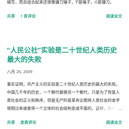
十分钟，让医生抽空看一下我。 她还是坚持让我去那个诊所，于
缩写，而且组合起来还很像镰刀锤子，T是锤子，G是镰刀。
是我就跟她说，我去中国看我自己的医生，宁可乘坐十个小时的
共享
1 条评论
阅读全文
飞机回中国去看我的医生。 于是我就走了，当然我没有回国看医
生，去了另一个很远的诊所，花了三四个小时，顺便去了一趟中
国超市卖豆腐乳。 这里哪些人看病买药不需要付钱？ 16岁以下的
16-18随并且全日制在校生 60岁以上的 孕妇 又一个公费医疗证书
“人民公社”实验是二十世纪人类历史
享受政府福利的 正在找工作，并且接受待业补贴的 退伍军人 还
最大的失败
有一些其它的人，我也不清楚是什么。总之工作并且付税的人看
病买药得付钱，没有工作没有收入，靠政府救济的人买药不需要
八月 20, 2009
付钱。 这里的药费很奇怪，没有考证过，不管医生开的一种药或
者十种药，都一个价钱，6镑多。
事实证明，共产主义的实验是二十世纪人类历史的最大的失败。
中国几千年的历史，一个朝代替换另一个朝代，只是为了恢复人
类社会的正义和秩序，但是无产阶级革命企图将人类社会的金字
塔倒过来或者将一个立体的社会结构变成平面的，这样，共产主
义者就面临着一个两难命题，“剥夺被剥夺者”后他们本身不能成
共享
发表评论
阅读全文
为“剥夺者”，否则就违背了他们的根本原则，而“人民公社”并不