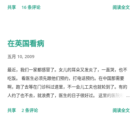
向，号召用举国体制的力量，应对大考，战胜疫情，并取得中国
你，既不是故意大不敬，更不是存心套近乎，只因我与你确实有
共享
16 条评论
阅读全文
特色社会主义制度的伟大胜利。“体现了”党中央对疫情形势的判
些难分难解的缘由，作为中共老一辈革命家的第一代传人，我俩
断是正确的，“彰显了中国共产党领导和中国特色社会主义制度的
出身相近，背景相似，细数父辈同为开国副总理而后又同进政治
显著优势。” 一时之间，举国上下都在为伟大领袖的讲话而欢呼
局履职的，在所谓＂红二代＂的诸弟兄中，屈指仅有你我两人而
雀跃，似乎中国又进入了那个曾经伟大的大跃进时代，又进入了
已，现在我不禁疑惑有人故意造成两雄相争的局面似的。而今时
在英国看病
四处红旗飘舞，高举红宝书，三呼领袖“万岁、万岁、万万岁”的
迁势易，成王败寇，你已居庙堂之颠颐指气使，拱为一尊，而我
时代。更有许多人在从各个角度解释自己从2月23日讲话中发现的
却拜你所赐＂以非罪之身” [1] 陷缧绁 [2] 之中，且身患顽疾，苟
五月 10, 2009
精华，以为中国又进入了一个新时代。 我也好奇并认真的学习了
延残喘，来日无多了，你我本同根同源，然人各有志，政见多有
这篇讲话，但我从中看到的却与各种新闻媒体和网络上报道的“伟
不合，而人在江湖常身不由己参差磨擦，势所难免，及至互存芥
最近，我们一家都感冒了。女儿的耳朵又发炎了，一直哭，也不
大”完全相反。那里站着的不是一位皇帝在展示自己的“新衣”，而
蒂，歧见日深，各方争相抅陷深文周纳 [3] ，逐成水火之势，愚
吃饭。 看医生必须先跟他们预约，打电话预约。在中国那需要
是一位剥光了衣服也要坚持当皇帝的小丑。尽管高举一块又一块
本想趁党《十八大》之际，直面老弟，有所陈述，以消弭误解，
啊，跑了去等在门诊科过道里，不一会儿工夫也就轮到了。有的
的遮羞布试图掩盖自己根本就没穿衣服的现实，但丝毫也不掩饰
重修旧好，不料吾弟早巳布局，预设网罗、赚我入京、以非常手
人约了也不去，就浪费了，医生的日子很好过。 这里的医院和诊
自己要坚决当皇帝的野心，和谁不让我当皇帝，就让你灭亡的决
段夺我自由，此诚为我党历史上又一次毁章行事--未经中央委员
所是分开的。诊所和药房也是分开的。诊所不买药，所以医生只
共享
2 条评论
阅读全文
心！ 讲话分为一、二、三、四和最后，我也来个一、二、三、四
会审议而私事抓捕在任的政治局委员。此例一开必将党无法度，
管看病、开方子，当然积极性也不高。要是国内医院，有业务指
和最后吧！ 一、 第一部分是“关于前一段疫情防治工作” 这里
国无宁日也！真堪抚掌长太息矣！ 诚然，这都是政治利益冲突演
标，医生多开药，医院多创收，多拿奖金，医生就拼命给你开。
讲的是表彰自己的伟大成绩，包括1月7日的批示。“亲自指挥、亲
变使然，我既纵身政壇泥淖，求仁得仁，又有何怨？ 我陷狱八
这里的的医生听说你敢冒了，给你量以下体温，看一下耳朵有没