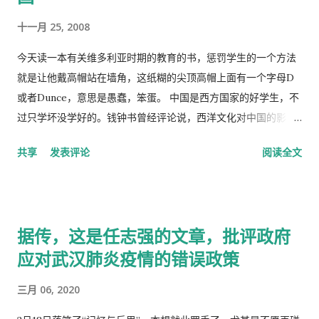
十一月 25, 2008
今天读一本有关维多利亚时期的教育的书，惩罚学生的一个方法
就是让他戴高帽站在墙角，这纸糊的尖顶高帽上面有一个字母D
或者Dunce，意思是愚蠢，笨蛋。 中国是西方国家的好学生，不
过只学坏没学好的。钱钟书曾经评论说，西洋文化对中国的影
响，一是鸦片，而是梅毒。中国人活学活用西洋文化，尖顶高帽
共享
发表评论
阅读全文
不是老师往学生头上戴，而是学生往老师头上戴。
据传，这是任志强的文章，批评政府
应对武汉肺炎疫情的错误政策
三月 06, 2020