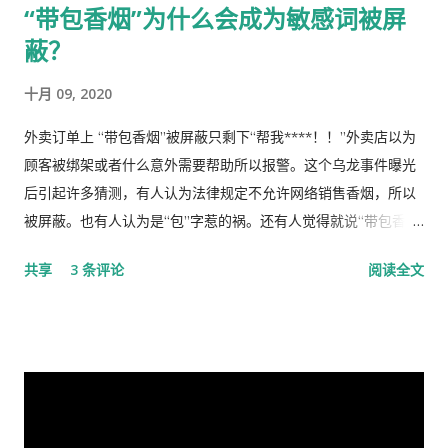
“带包香烟”为什么会成为敏感词被屏
四处红旗飘舞，高举红宝书，三呼领袖“万岁、万岁、万万岁”的
迁势易，成王败寇，你已居庙堂之颠颐指气使，拱为一尊，而我
蔽？
时代。更有许多人在从各个角度解释自己从2月23日讲话中发现的
却拜你所赐＂以非罪之身” [1] 陷缧绁 [2] 之中，且身患顽疾，苟
精华，以为中国又进入了一个新时代。 我也好奇并认真的学习了
延残喘，来日无多了，你我本同根同源，然人各有志，政见多有
十月 09, 2020
这篇讲话，但我从中看到的却与各种新闻媒体和网络上报道的“伟
不合，而人在江湖常身不由己参差磨擦，势所难免，及至互存芥
大”完全相反。那里站着的不是一位皇帝在展示自己的“新衣”，而
蒂，歧见日深，各方争相抅陷深文周纳 [3] ，逐成水火之势，愚
外卖订单上 “带包香烟”被屏蔽只剩下“帮我****！！”外卖店以为
是一位剥光了衣服也要坚持当皇帝的小丑。尽管高举一块又一块
本想趁党《十八大》之际，直面老弟，有所陈述，以消弭误解，
顾客被绑架或者什么意外需要帮助所以报警。这个乌龙事件曝光
的遮羞布试图掩盖自己根本就没穿衣服的现实，但丝毫也不掩饰
重修旧好，不料吾弟早巳布局，预设网罗、赚我入京、以非常手
后引起许多猜测，有人认为法律规定不允许网络销售香烟，所以
自己要坚决当皇帝的野心，和谁不让我当皇帝，就让你灭亡的决
段夺我自由，此诚为我党历史上又一次毁章行事--未经中央委员
被屏蔽。也有人认为是“包”字惹的祸。还有人觉得就说“带包香
心！ 讲话分为一、二、三、四和最后，我也来个一、二、三、四
会审议而私事抓捕在任的政治局委员。此例一开必将党无法度，
烟”太笼统，应该说明什么牌子，比如熊猫牌香烟。包子和熊猫
共享
3 条评论
阅读全文
和最后吧！ 一、 第一部分是“关于前一段疫情防治工作” 这里
国无宁日也！真堪抚掌长太息矣！ 诚然，这都是政治利益冲突演
（维尼熊）都是敏感词。 目前没有见到官方公布的敏感词列表，
讲的是表彰自己的伟大成绩，包括1月7日的批示。“亲自指挥、亲
变使然，我既纵身政壇泥淖，求仁得仁，又有何怨？ 我陷狱八
所以大家只能在使用的时候根据是否被屏蔽做猜测。而且这个列
自部署”要有正确的战略策略，要靠统一领导、统一指挥、统一行
载，不闻世事久矣，已身如槁木，心似古井，本不会也不愿更不
表似乎随时变动。 成为敏感词表明得到国家认证，是国家级荣
动，举国体制的医疗物资和生活用品的...
屑来打扰老弟，但近年来国事蜩螗 [4] ，香港反送中风暴汹涌未
誉，应该是很多人梦寐以求的。获得国家级荣誉的指标大概有这
息，讵料武汉瘟疫接踵而至，环顾宇内鄂民死伤枕籍，国人血泪
些：成为敏感词、被开除族籍、禁止出国、不允许回国、然后是
成河，同胞呼救嚎哭，声声不息，国难当头，风云为之变色，天
被监视居住或者进监狱。幸好法律没有规定可以开除国籍，要不
地为之震悚！ 苍生生何辜，遭此荼毒！百姓何咎？蒙此浩劫！ 语
然开除国籍也是其中之一。开除族籍是最近出现的，香港的黎志