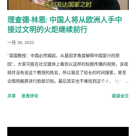
生。 解决“公地的悲剧”的方法是“把草地作为私有财产分给每一个
牧羊人让他们放羊”。这从改革开放后“包干到户”的成功就是很好
理查德·林恩: 中国人将从欧洲人手中
的例证。 历史走到今天，我们的社会仍然缺乏正义，法律和道德
接过文明的火炬继续前行
建设仍然是少数人攫取社会财富和权利的手段，新闻媒体还只是
一个利益集团的喉舌，舆论受到严格的监控。土地和资产的私有
一月 30, 2022
化话题仍然是中国的禁忌。 这种局面必须打破。
“英国教授：中国必然崛起，从基因学角度解释中国复兴的原
因”，大家可能在社交媒体上看到以这样的标题传播的视频，该视
频并没有说这个教授的姓名，所以我花了较长的时间搜索，甚至
企图用截屏进行脸部识别。最后其实也不难找到这个人， 他叫理
查德·林恩（Richar Lynn）生于 1930 年 2 月 20 日，是一位备受
共享
发表评论
阅读全文
争议的英国心理学家和作家。林恩曾任阿尔斯特大学心理学名誉
教授，2018年被大学撤销职称。曾任《人类季刊》副主编，现任
《人类季刊》主编。 白人至上主义杂志和科学种族主义的传播者
。林恩研究智力，并以他对智力的性别和种族差异的信念而闻
名。林恩在英国剑桥国王学院接受教育。他曾在埃克塞特大学担