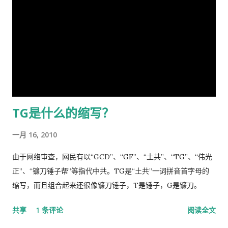
云：＂天下兴亡，匹夫有责＂ [5] ！又曰＂苟利国家生死以，岂
英和安徽的余茂春两人被开除族籍，尤其是余茂春被除名高考状
因祸福避趋之！ [6] ＂我虽身陷寃狱，头悬随时都可落下的达摩
元和开除族籍，让所有中国人知道原来还有一个这么默默无闻的
克利斯之剑 [7] ，但我身为革命后代，岂能在哀鸿遍野，生灵涂
优秀人物。 尽管避讳是中华文化的传统，敏感词把避讳传统发展
炭之时无动于衷，坐视不顾！且气结于胸，骨鲠在喉！故我甘冒
到了极致。 汉语不仅被严重污染，而且残缺不全，甚至因为简化
斧钺之凶，不避逆鳞 [8] 之怒，决然披肝沥胆，谨向老弟直抒胸
造成汉字系统双倍膨胀变得异常复杂。
臆如下。 第一、是你打开了潘多拉魔盒 [9] 这次肆虐全球的新冠
瘟疫是由于你渎职，刻意隐瞒而直接造成的，你必须象个有担当
TG是什么的缩写？
的＂男儿＂坦白负起全责，不然，象当下你四处指鹿为马、卸责
甩锅，妄图嫁禍於人，这样做的结果，一定是搬起石头砸自己的
一月 16, 2010
脚...
由于网络审查，网民有以“GCD”、“GF”、“土共”、“TG”、“伟光
正”、“镰刀锤子帮”等指代中共。TG是“土共”一词拼音首字母的
缩写，而且组合起来还很像镰刀锤子，T是锤子，G是镰刀。
共享
1 条评论
阅读全文