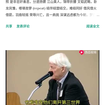
飞机回中国去看我的医生。 于是我就走了，当然我没有回国看医
手段，而政府和社会舆论则是实现这种法律和道德的工具。 从社
照 是非忠奸善恶，分道扬镳 江山美人，锦带折腰 文韬武略，卧
生，去了另一个很远的诊所，花了三四个小时，顺便去了一趟中
会经济学角度来看，人民公社制度也违反了“ 公地的悲剧 ”原理。
龙凤雏，哪堪寂寥 (repeat) 结伴结盟结交，难结同好 借风借火
国超市卖豆腐乳。 这里哪些人看病买药不需要付钱？ 16岁以下的
所谓的“公地的悲剧”，就是在资源公有的情况下会产生过度利
借箭，羽扇轻摇 荣辱兴亡，且一肩挑 深谋远虑都为今朝，梦在燃
16-18随并且全日制在校生 60岁以上的 孕妇 又一个公费医疗证书
用。美国经济学家哈丁（Garrett Hardin）使用公有的草地上放
烧 问鼎三足怎落脚，隆中对分晓 只盼来日登蜀道，再续出师表
共享
发表评论
阅读全文
享受政府福利的 正在找工作，并且接受待业补贴的 退伍军人 还
羊的例子来说明这个原理。 草地的饲养容量是一定的，只要羊的
不鸣则矣，一鸣动九霄 不出则矣，一出比天高 (repeat) 视频见
有一些其它的人，我也不清楚是什么。总之工作并且付税的人看
总数不超过这个许可量，放牧人可以自由地增加自己羊的数量。
http://v.youku.com/v_show/id_XMTA4NTQyODUy.html
病买药得付钱，没有工作没有收入，靠政府救济的人买药不需要
但是，随着放牧人不断增加羊的数量，当羊的总数超过了整个草
动画《三国演义》是由北京辉煌动画公司、央视动画与日本未来
付钱。 这里的药费很奇怪，没有考证过，不管医生开的一种药或
地饲养量的时候，草地最终会荒芜，甚至成为不毛之地。产生这
行星株式会社联手制作的，集结了中日两国一流的动画设计团
者十种药，都一个价钱，6镑多。
种情况的原因在于:对每一个牧羊人来说，每增加一头羊会给他个
队，忠实于原著、场面宏大。该片的主力收视人群锁定在16至35
人带来利益，他可以享受这种利益，相对地，由于增加一头羊从
岁的国内外青年观众。 目前，动画版《三国演义》正在与美、
而导致过度放牧的损失则是由全体放牧人来承担的，对每一个放
英、法、意、俄等13个国家、30多个电视机构商议播放事项，预
牧人来说增加羊的数量是合理的。 人民公社的土地属于国有或集
计明年4月在日本、欧美等西方主流动画频道开播。据悉，在日本
体所有，经过“土地改革”运动把地主和资本家的私有财产变为公
该片的第一版漫画图书首次印刷出版预计100万册。动画《三国
有。公社成员参加集体劳动，在公共食堂里吃饭，所有成员都有
演义》的问世，是中日两国在动画制作领域上的一次成功的合作
不劳而获的想法，最大限度的享受公共财产，最少限度的作出贡
尝试，也是中国主题的动画大片进入西方主流动画频道的一次有
献。尽管有公分制和生产竞赛，这种热情很快耗尽，做假随之产
益的探索，对推广中国传统文化起到了积极作用。