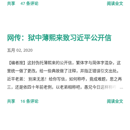
共享
47 条评论
阅读全文
分！因此，每年的2月19日我都坚决的放下手中的笔，以守护曾经
的这一天。 但此次中国武汉肺炎疫情的暴发，恰恰验证了“当媒
体都姓党”时，“人民就被抛弃”了的现实。没有了媒体代表人民利
益去公告事实的真相，剩下的就是人民的生命被病毒和体制的重
网传：狱中薄熙来致习近平公开信
病共同伤害的结果。 几天之后媒体上、网络上疯传着2月23日中
央召开全国上下约17万人参加的大会，被称为中国历史上参加人
五月 02, 2020
数最多的中央大会。且远胜于当年七千人的庐山会议的规模，有
着比七千人大会更重要的现实意义，也被称为是一次伟大的会
【编者按】这封伪托薄熙来的公开信，繁体字与简体字混杂，这
议。 网上许多人在用各种方式吹嘘和吹捧这次大会的伟大意义，
里统一做了更改。给一些典故做了注释，并指正错误引文出处。
并且格外的强调这次会议中最重要的党的主席的长篇讲话，是一
近平老弟： 别来无恙！给你写信，如何称呼，竟成难题，思之再
个鼓舞人心、英明正确的战略部署，为世界指明了防治疫情的方
三，还是依四十年前老例，以老弟相称吧，愚兄今日这样称呼
向，号召用举国体制的力量，应对大考，战胜疫情，并取得中国
你，既不是故意大不敬，更不是存心套近乎，只因我与你确实有
共享
16 条评论
阅读全文
特色社会主义制度的伟大胜利。“体现了”党中央对疫情形势的判
些难分难解的缘由，作为中共老一辈革命家的第一代传人，我俩
断是正确的，“彰显了中国共产党领导和中国特色社会主义制度的
出身相近，背景相似，细数父辈同为开国副总理而后又同进政治
显著优势。” 一时之间，举国上下都在为伟大领袖的讲话而欢呼
局履职的，在所谓＂红二代＂的诸弟兄中，屈指仅有你我两人而
雀跃，似乎中国又进入了那个曾经伟大的大跃进时代，又进入了
已，现在我不禁疑惑有人故意造成两雄相争的局面似的。而今时