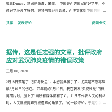
或者Dunce，意思是愚蠢，笨蛋。 中国是西方国家的好学生，不
过只学坏没学好的。钱钟书曾经评论说，西洋文化对中国的影
响，一是鸦片，而是梅毒。中国人活学活用西洋文化，尖顶高帽
共享
发表评论
阅读全文
不是老师往学生头上戴，而是学生往老师头上戴。
据传，这是任志强的文章，批评政府
应对武汉肺炎疫情的错误政策
三月 06, 2020
2月18日落笔了“记忆与反思”，本想就此罢手了，尤其是不愿再碰
触2月19日的伤疤。 四年前的2月19日，我在转发“央视姓党”的微
博照片时，加上了“当所有媒体都有了姓，并且不代表人民的利益
时，人民就被抛弃到被遗忘的角落了。”的一段评论，于是引发了
“十日文革“式的全网大批判和留党察看一年的党的组织纪律的处