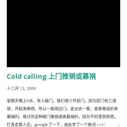
任心理学讲师，并在都柏林经济与社会研究所和阿尔斯特大学科
尔雷恩分校担任心理学教授。 许多科学家批评林恩关于种族和民
族智力差异的研究缺乏科学严谨性、歪曲数据以及促进种族主义
政治议程。许多学者和知识分子表示，林恩与促进 科学种族主义
的学者和组织网络有关。 在 1970 年代后期，林恩写道，他发现
东亚人的平均智商更高(IQ) 高于欧洲人，欧洲人的平均智商高于
撒哈拉以南非洲人。 1990 年，他提出弗林效应 ——自 1930 年代
以来在世界各地观察到的智商分数逐渐提高——可能可以用改善
营养来解释。 在与Tatu Vanhanen合着的两本书中，林恩 和
Cold calling 上门推销或募捐
Vanhanen 认为，不同国家之间发展指数的差异部分是由其公民
的平均智商造成的。 林恩还认为，低智商人群的高生育率对西方
十二月 13, 2009
文明构成重大威胁，因为他认为智商低的人最终将超过高智商的
人。他主张采取政治措施来防止这种情况发生，包括反移民和优
星期天晚上6点，有人敲门。我们很少开前门，因为前门有三道
生政策，这在国际上引起了严厉批评。 林恩是《人类季刊》的编
锁，开起来麻烦。所以一般用边门。走出去一看，是慈善组织来
辑委员会成员，被评论家描述为“科学种族主义机构的基石”。他
募捐的。很讨厌这种敲门推销或者募捐的，因为不好意思拒绝。
也是先锋基金的董事会成员，该基金为《人类季刊》提供资金，
打发走那人后，google了一下，由此学了一个新词 cold