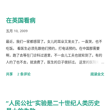
在英国看病
五月 10, 2009
最近，我们一家都感冒了。女儿的耳朵又发炎了，一直哭，也不
吃饭。 看医生必须先跟他们预约，打电话预约。在中国那需要
啊，跑了去等在门诊科过道里，不一会儿工夫也就轮到了。有的
人约了也不去，就浪费了，医生的日子很好过。 这里的医院和诊
所是分开的。诊所和药房也是分开的。诊所不买药，所以医生只
共享
2 条评论
阅读全文
管看病、开方子，当然积极性也不高。要是国内医院，有业务指
标，医生多开药，医院多创收，多拿奖金，医生就拼命给你开。
这里的的医生听说你敢冒了，给你量以下体温，看一下耳朵有没
有发炎，听一下肺有没有杂音，然后会跟你说去买一些止痛片和
“人民公社”实验是二十世纪人类历史
退烧药吃了，多喝水。在国内，一点感冒，就要几十块、上百的