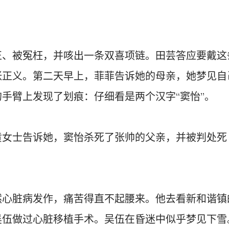
正、被冤枉，并咳出一条双喜项链。田芸答应要戴这
张正义。第二天早上，菲菲告诉她的母亲，她梦见自
手臂上发现了划痕：仔细看是两个汉字“窦怡”。
黄女士告诉她，窦怡杀死了张帅的父亲，并被判处死
然心脏病发作，痛苦得直不起腰来。他去看新和谐镇
吴伍做过心脏移植手术。吴伍在昏迷中似乎梦见下雪