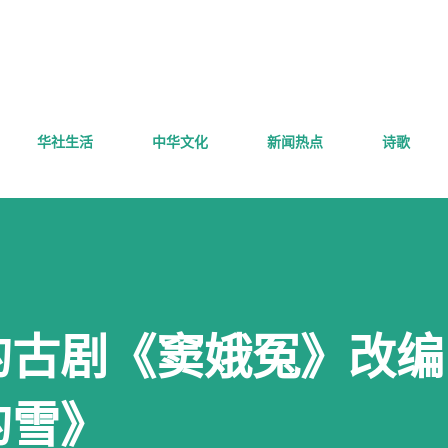
跳至主要内容
华社生活
中华文化
新闻热点
诗歌
的古剧《窦娥冤》改编
的雪》