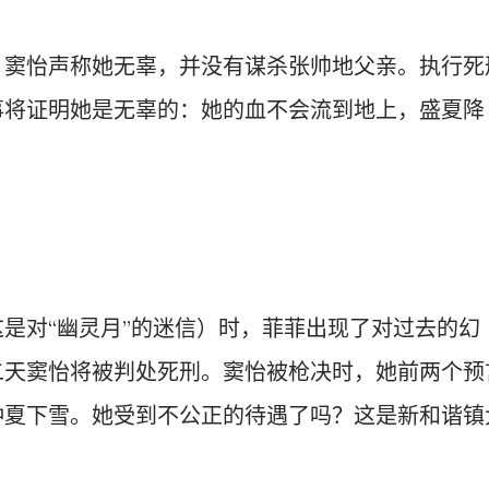
，窦怡声称她无辜，并没有谋杀张帅地父亲。执行死
事将证明她是无辜的：她的血不会流到地上，盛夏降
是对“幽灵月”的迷信）时，菲菲出现了对过去的幻
二天窦怡将被判处死刑。窦怡被枪决时，她前两个预
仲夏下雪。她受到不公正的待遇了吗？这是新和谐镇