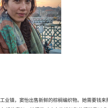
的工业镇，窦怡出售新鲜的棕榈编织物。她需要钱来