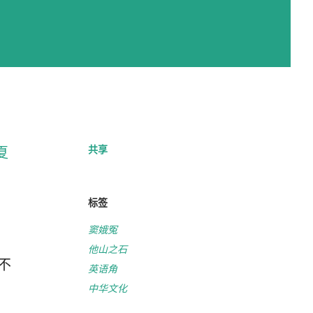
共享
夏
标签
窦娥冤
他山之石
不
英语角
中华文化