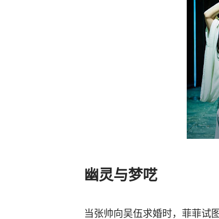
幽灵与梦呓
当张帅向吴伍求婚时，菲菲试