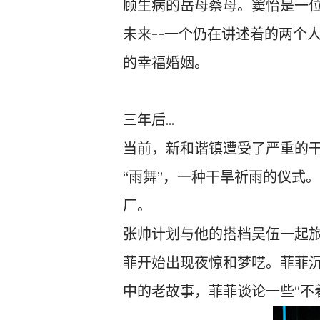
顾生病的岳母蔡母。窦怡是一
未来--一个仍在讲述着的两个人
的幸福婚姻。
三年后...
当前，新和谐镇遭受了严重的
“雨舞”，一种干旱祈雨的仪式
厂。
张帅计划与他的搭档吴伍一起
菲开始出现夜惊和梦呓。菲菲沉迷
中的老故事，菲菲谈论一些“不