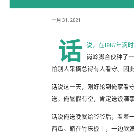
一月 31, 2021
话
说，在1987年
岗岭脚合伙种了
怕别人采摘总得有人看守。因
话说这一天，刚好轮到俺家看
送。俺暑假有空，肯定送饭滴
话说俺送晚餐给爷爷后，看着
西瓜。躺在竹床板上，一边欣