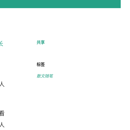
共享
长
，
标签
散文随笔
人
看
人