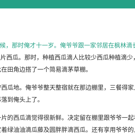
滴时候，那时俺才十一岁。俺爷爷跟一家邻居在枫林滴
一片西瓜。那时，种植西瓜滴人比较少西瓜种植滴少
此在田角边搭了一个简易滴茅草棚。
守西瓜地。俺爷爷整天整宿就在那边棚里，三餐得家
事落到俺头上了。
一片的西瓜滴觉得很新鲜。决定留在棚里跟爷爷一起
赏着绿油油滴瓜藤及圆胖胖滴西瓜。还有享用爷爷的