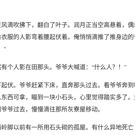
。
在风滴吹拂下，翻白了叶子。润月正当空高悬着，偶
白衣服的人影弯着腰起伏着。俺悄悄滴推了推身边的
。”
有个人影在田那头。爷爷大喊道：“什么人？！”
下起伏。爷爷赶紧下床，直奔那头过去。看爷爷奔到
么东西可拿，瞄到一块小石头，心里觉得踏实多了。
到爷爷过去，慢慢滴往那所灰寮屋移动。
岗岭脚以前有一所用石头砌的孤屋。有什么异地死亡