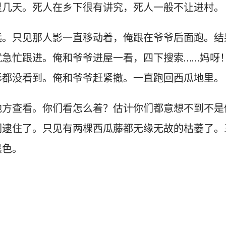
里几天。死人在乡下很有讲究，死人一般不让进村。
远。只见那人影一直移动着，俺跟在爷爷后面跑。结
就急忙跟进。俺和爷爷进屋一看，四下搜索……妈呀
影都没看到。俺和爷爷赶紧撤。一直跑回西瓜地里。
地方查看。你们看怎么着？估计你们都意想不到不是
们逮住了。只见有两棵西瓜藤都无缘无故的枯萎了。
黑色。