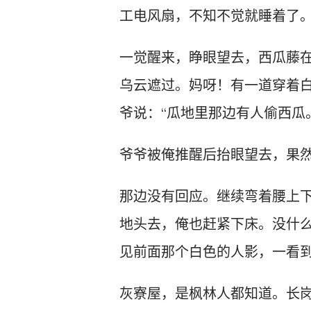
工电风扇，不知不觉就睡着了
一觉醒来，睁眼望去，西瓜藤
乌云遮过。妈呀！有一道穿着
爷说：“瓜地里那边有人偷西瓜
爷爷被俺推醒后抬眼望去，果然
那边没有回应。继续弯着腰上
地头去，俺也赶紧下床。没什
见前面那个白色的人影，一看
灰寮屋，是枫林人都知道。长