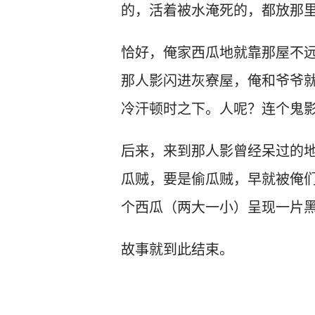
的，活着被水淹死的，都放那
恰好，俺家西瓜地就靠那屋不
那人影闪进灰寮屋，俺和爷爷
冷汗顿时之下。人呢？连个鬼
后来，来到那人影曾经呆过的
瓜贼，要是偷瓜贼，早就被俺
个西瓜（两大一小）呈现一片
故事就到此结束。