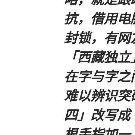
抗，借用电
封锁，有网
「西藏独立
在字与字之
难以辨识突
四」改写成
根手指加一