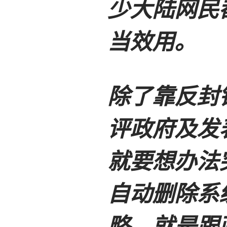
少大陆网民
当效用。
除了靠反封
评政府及发
就要想办法
自动删除系
略，就是跟