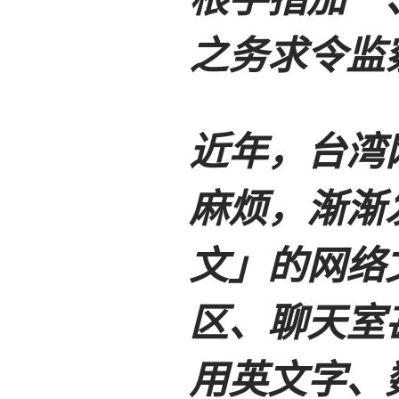
之务求令监
近年，台湾
麻烦，渐渐
文」的网络
区、聊天室
用英文字、