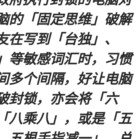
脑的「固定思维」破解
友在写到「台独」、
」等敏感词汇时，习惯
间多个间隔，好让电脑
破封锁，亦会将「六
「八乘八」，或是「五
、五根手指减一」，总