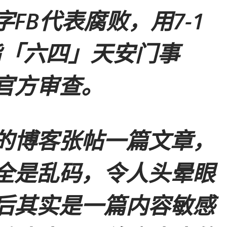
FB代表腐败，用7-1
指「六四」天安门事
官方审查。
的博客张帖一篇文章，
全是乱码，令人头晕眼
后其实是一篇内容敏感