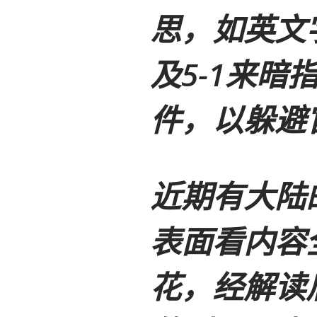
思，如英文字
及5-1来暗
件，以躲避
近期有大陆
表面看内容
花，经解读