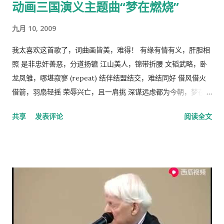
动画三国演义主题曲“梦在燃烧”
这么一句话，“穷靠富，富靠天”，也说明同样的道理。社会财富
的的积累客观上是为应付自然灾害造成的饥荒和其它突发事变，
九月 10, 2009
所以，地主和资本家的存在并不是坏事。他们残酷的剥削农民和
工人的原因缺乏社会正义，而法律和道德约束是维护社会正义的
我太喜欢这首歌了，词曲画皆美，难得！ 有缘有情有义，肝胆相
手段，而政府和社会舆论则是实现这种法律和道德的工具。 从社
照 是非忠奸善恶，分道扬镳 江山美人，锦带折腰 文韬武略，卧
会经济学角度来看，人民公社制度也违反了“ 公地的悲剧 ”原理。
龙凤雏，哪堪寂寥 (repeat) 结伴结盟结交，难结同好 借风借火
所谓的“公地的悲剧”，就是在资源公有的情况下会产生过度利
借箭，羽扇轻摇 荣辱兴亡，且一肩挑 深谋远虑都为今朝，梦在燃
用。美国经济学家哈丁（Garrett Hardin）使用公有的草地上放
烧 问鼎三足怎落脚，隆中对分晓 只盼来日登蜀道，再续出师表
共享
发表评论
阅读全文
羊的例子来说明这个原理。 草地的饲养容量是一定的，只要羊的
不鸣则矣，一鸣动九霄 不出则矣，一出比天高 (repeat) 视频见
总数不超过这个许可量，放牧人可以自由地增加自己羊的数量。
http://v.youku.com/v_show/id_XMTA4NTQyODUy.html
但是，随着放牧人不断增加羊的数量，当羊的总数超过了整个草
动画《三国演义》是由北京辉煌动画公司、央视动画与日本未来
地饲养量的时候，草地最终会荒芜，甚至成为不毛之地。产生这
行星株式会社联手制作的，集结了中日两国一流的动画设计团
种情况的原因在于:对每一个牧羊人来说，每增加一头羊会给他个
队，忠实于原著、场面宏大。该片的主力收视人群锁定在16至35
人带来利益，他可以享受这种利益，相对地，由于增加一头羊从
岁的国内外青年观众。 目前，动画版《三国演义》正在与美、
而导致过度放牧的损失则是由全体放牧人来承担的，对每一个放
英、法、意、俄等13个国家、30多个电视机构商议播放事项，预
牧人来说增加羊的数量是合理的。 人民公社的土地属于国有或集
计明年4月在日本、欧美等西方主流动画频道开播。据悉，在日本