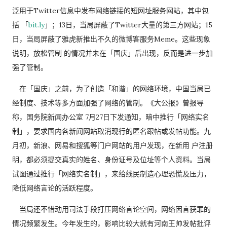
泛用于Twitter信息中发布网络链接的短网址服务网站，其中包
括 「
bit.ly
」；13日，当局屏蔽了Twitter大量的第三方网站；15
日，当局屏蔽了雅虎新推出不久的微博客服务Meme。这些现象
说明，放松管制 的情况并未在「国庆」后出现，反而是进一步加
强了管制。
在「国庆」之前，为了创造「和谐」的网络环境，中国当局已
经制度、技术等多方面加强了网络的管制。《大公报》曾报导
称，国务院新闻办公室 7月27日下发通知，暗中推行「网络实名
制」，要求国内各新闻网站取消现行的匿名跟帖或发帖功能。九
月初，新浪、网易和搜狐等门户网站的用户发现，在新用 户注册
明，都必须提交真实的姓名、身份证号及位址等个人资料。当局
试图通过推行「网络实名制」，来给线民制造心理恐慌及压力，
降低网络言论的活跃程度。
当局还不惜动用司法手段打压网络言论空间，网络因言获罪的
情况频繁发生。今年发生的，影响比较大就有河南王帅发帖批评