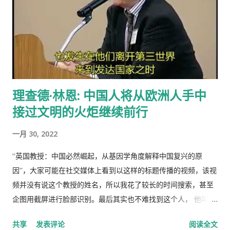
体所有，经过“土地改革”运动把地主和资本家的私有财产变为公
该片的第一版漫画图书首次印刷出版预计100万册。动画《三国
有。公社成员参加集体劳动，在公共食堂里吃饭，所有成员都有
演义》的问世，是中日两国在动画制作领域上的一次成功的合作
不劳而获的想法，最大限度的享受公共财产，最少限度的作出贡
尝试，也是中国主题的动画大片进入西方主流动画频道的一次有
献。尽管有公分制和生产竞赛，这种热情很快耗尽，做假随之产
益的探索，对推广中国传统文化起到了积极作用。
生。 解决“公地的悲剧”的方法是“把草地作为私有财产分给每一个
牧羊人让他们放羊”。这从改革开放后“包干到户”的成功就是很好
理查德·林恩: 中国人将从欧洲人手中
的例证。 历史走到今天，我们的社会仍然缺乏正义，法律和道德
接过文明的火炬继续前行
建设仍然是少数人攫取社会财富和权利的手段，新闻媒体还只是
一个利益集团的喉舌，舆论受到严格的监控。土地和资产的私有
一月 30, 2022
化话题仍然是中国的禁忌。 这种局面必须打破。
“英国教授：中国必然崛起，从基因学角度解释中国复兴的原
因”，大家可能在社交媒体上看到以这样的标题传播的视频，该视
频并没有说这个教授的姓名，所以我花了较长的时间搜索，甚至
企图用截屏进行脸部识别。最后其实也不难找到这个人， 他叫理
查德·林恩（Richar Lynn）生于 1930 年 2 月 20 日，是一位备受
共享
发表评论
阅读全文
争议的英国心理学家和作家。林恩曾任阿尔斯特大学心理学名誉