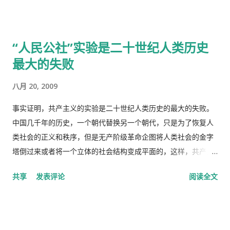
生，去了另一个很远的诊所，花了三四个小时，顺便去了一趟中
国超市卖豆腐乳。 这里哪些人看病买药不需要付钱？ 16岁以下的
16-18随并且全日制在校生 60岁以上的 孕妇 又一个公费医疗证书
“人民公社”实验是二十世纪人类历史
享受政府福利的 正在找工作，并且接受待业补贴的 退伍军人 还
最大的失败
有一些其它的人，我也不清楚是什么。总之工作并且付税的人看
病买药得付钱，没有工作没有收入，靠政府救济的人买药不需要
八月 20, 2009
付钱。 这里的药费很奇怪，没有考证过，不管医生开的一种药或
者十种药，都一个价钱，6镑多。
事实证明，共产主义的实验是二十世纪人类历史的最大的失败。
中国几千年的历史，一个朝代替换另一个朝代，只是为了恢复人
类社会的正义和秩序，但是无产阶级革命企图将人类社会的金字
塔倒过来或者将一个立体的社会结构变成平面的，这样，共产主
义者就面临着一个两难命题，“剥夺被剥夺者”后他们本身不能成
共享
发表评论
阅读全文
为“剥夺者”，否则就违背了他们的根本原则，而“人民公社”并不
能成为这个两难命题的解决方案。 这样，原有的社会结构就被打
破了。孟子说，劳力者食人，劳心者食于人。这句话简单而朴素
的概括了人类社会内部的依赖关系，张爱玲在他的《秧歌》中有