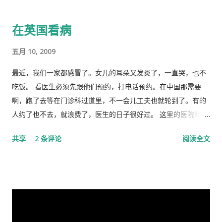
显著优势。” 一时之间，举国上下都在为伟大领袖的讲话而欢呼
局履职的，在所谓＂红二代＂的诸弟兄中，屈指仅有你我两人而
雀跃，似乎中国又进入了那个曾经伟大的大跃进时代，又进入了
已，现在我不禁疑惑有人故意造成两雄相争的局面似的。而今时
在英国看病
四处红旗飘舞，高举红宝书，三呼领袖“万岁、万岁、万万岁”的
迁势易，成王败寇，你已居庙堂之颠颐指气使，拱为一尊，而我
时代。更有许多人在从各个角度解释自己从2月23日讲话中发现的
却拜你所赐＂以非罪之身” [1] 陷缧绁 [2] 之中，且身患顽疾，苟
五月 10, 2009
精华，以为中国又进入了一个新时代。 我也好奇并认真的学习了
延残喘，来日无多了，你我本同根同源，然人各有志，政见多有
这篇讲话，但我从中看到的却与各种新闻媒体和网络上报道的“伟
不合，而人在江湖常身不由己参差磨擦，势所难免，及至互存芥
最近，我们一家都感冒了。女儿的耳朵又发炎了，一直哭，也不
大”完全相反。那里站着的不是一位皇帝在展示自己的“新衣”，而
蒂，歧见日深，各方争相抅陷深文周纳 [3] ，逐成水火之势，愚
吃饭。 看医生必须先跟他们预约，打电话预约。在中国那需要
是一位剥光了衣服也要坚持当皇帝的小丑。尽管高举一块又一块
本想趁党《十八大》之际，直面老弟，有所陈述，以消弭误解，
啊，跑了去等在门诊科过道里，不一会儿工夫也就轮到了。有的
的遮羞布试图掩盖自己根本就没穿衣服的现实，但丝毫也不掩饰
重修旧好，不料吾弟早巳布局，预设网罗、赚我入京、以非常手
人约了也不去，就浪费了，医生的日子很好过。 这里的医院和诊
自己要坚决当皇帝的野心，和谁不让我当皇帝，就让你灭亡的决
段夺我自由，此诚为我党历史上又一次毁章行事--未经中央委员
所是分开的。诊所和药房也是分开的。诊所不买药，所以医生只
共享
2 条评论
阅读全文
心！ 讲话分为一、二、三、四和最后，我也来个一、二、三、四
会审议而私事抓捕在任的政治局委员。此例一开必将党无法度，
管看病、开方子，当然积极性也不高。要是国内医院，有业务指
和最后吧！ 一、 第一部分是“关于前一段疫情防治工作” 这里
国无宁日也！真堪抚掌长太息矣！ 诚然，这都是政治利益冲突演
标，医生多开药，医院多创收，多拿奖金，医生就拼命给你开。
讲的是表彰自己的伟大成绩，包括1月7日的批示。“亲自指挥、亲
变使然，我既纵身政壇泥淖，求仁得仁，又有何怨？ 我陷狱八
这里的的医生听说你敢冒了，给你量以下体温，看一下耳朵有没
自部署”要有正确的战略策略，要靠统一领导、统一指挥、统一行
载，不闻世事久矣，已身如槁木，心似古井，本不会也不愿更不
有发炎，听一下肺有没有杂音，然后会跟你说去买一些止痛片和
动，举国体制的医疗物资和生活用品的...
屑来打扰老弟，但近年来国事蜩螗 [4] ，香港反送中风暴汹涌未
退烧药吃了，多喝水。在国内，一点感冒，就要几十块、上百的
息，讵料武汉瘟疫接踵而至，环顾宇内鄂民死伤枕籍，国人血泪
药费。 去医院看病必须经过诊所，由医生开转诊单子才可以。只