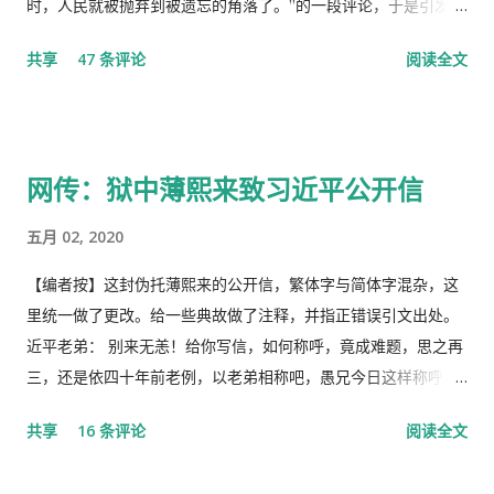
时，人民就被抛弃到被遗忘的角落了。”的一段评论，于是引发了
“十日文革“式的全网大批判和留党察看一年的党的组织纪律的处
共享
47 条评论
阅读全文
分！因此，每年的2月19日我都坚决的放下手中的笔，以守护曾经
的这一天。 但此次中国武汉肺炎疫情的暴发，恰恰验证了“当媒
体都姓党”时，“人民就被抛弃”了的现实。没有了媒体代表人民利
益去公告事实的真相，剩下的就是人民的生命被病毒和体制的重
网传：狱中薄熙来致习近平公开信
病共同伤害的结果。 几天之后媒体上、网络上疯传着2月23日中
央召开全国上下约17万人参加的大会，被称为中国历史上参加人
五月 02, 2020
数最多的中央大会。且远胜于当年七千人的庐山会议的规模，有
着比七千人大会更重要的现实意义，也被称为是一次伟大的会
【编者按】这封伪托薄熙来的公开信，繁体字与简体字混杂，这
议。 网上许多人在用各种方式吹嘘和吹捧这次大会的伟大意义，
里统一做了更改。给一些典故做了注释，并指正错误引文出处。
并且格外的强调这次会议中最重要的党的主席的长篇讲话，是一
近平老弟： 别来无恙！给你写信，如何称呼，竟成难题，思之再
个鼓舞人心、英明正确的战略部署，为世界指明了防治疫情的方
三，还是依四十年前老例，以老弟相称吧，愚兄今日这样称呼
向，号召用举国体制的力量，应对大考，战胜疫情，并取得中国
你，既不是故意大不敬，更不是存心套近乎，只因我与你确实有
共享
16 条评论
阅读全文
特色社会主义制度的伟大胜利。“体现了”党中央对疫情形势的判
些难分难解的缘由，作为中共老一辈革命家的第一代传人，我俩
断是正确的，“彰显了中国共产党领导和中国特色社会主义制度的
出身相近，背景相似，细数父辈同为开国副总理而后又同进政治