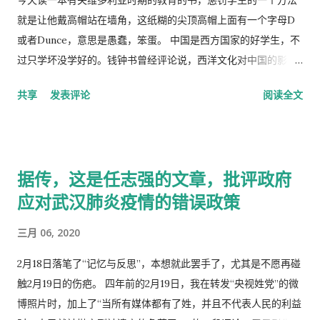
就是让他戴高帽站在墙角，这纸糊的尖顶高帽上面有一个字母D
或者Dunce，意思是愚蠢，笨蛋。 中国是西方国家的好学生，不
过只学坏没学好的。钱钟书曾经评论说，西洋文化对中国的影
响，一是鸦片，而是梅毒。中国人活学活用西洋文化，尖顶高帽
共享
发表评论
阅读全文
不是老师往学生头上戴，而是学生往老师头上戴。
据传，这是任志强的文章，批评政府
应对武汉肺炎疫情的错误政策
三月 06, 2020
2月18日落笔了“记忆与反思”，本想就此罢手了，尤其是不愿再碰
触2月19日的伤疤。 四年前的2月19日，我在转发“央视姓党”的微
博照片时，加上了“当所有媒体都有了姓，并且不代表人民的利益