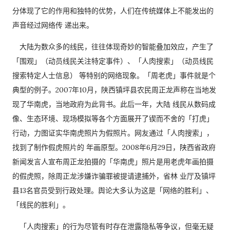
分体现了它的作用和独特的优势，人们在传统媒体上不能发出的
声音经过网络传 递出来。
大陆为数众多的线民，往往体现奇妙的智能叠加效应，产生了
「围观」（动员线民关注特定事件）、「人肉搜索」（动员线民
搜索特定人士信息） 等特别的网络现象。「周老虎」事件就是个
典型的例子。2007年10月，陕西镇坪县农民周正龙声称在当地发
现了华南虎，当地政府为此背书。此后一年，大陆 线民从数码成
像、生态环境、现场模拟等各个方面展开了锲而不舍的「打虎」
行动，力图证实华南虎照片为假照片。网友通过「人肉搜索」，
找到了制作假虎照片的 年画原型。2008年6月29日，陕西省政府
新闻发言人宣布周正龙拍摄的「华南虎」照片是用老虎年画拍摄
的假虎照，除周正龙涉嫌诈骗罪被提请逮捕外，省林 业厅及镇坪
县13名官员受到行政处理。舆论大多认为这是「网络的胜利」、
「线民的胜利」。
「人肉搜索」的行为尽管有时存在泄露隐私等争议，但毫无疑