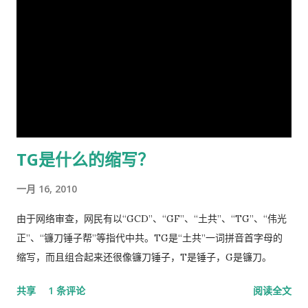
成河，同胞呼救嚎哭，声声不息，国难当头，风云为之变色，天
有一些意外事故，叫了救护车可以直接往医院送。在中国哪里需
地为之震悚！ 苍生生何辜，遭此荼毒！百姓何咎？蒙此浩劫！ 语
要这些啊。 我得了重感冒后，医生就让我自己去买退烧药和止痛
云：＂天下兴亡，匹夫有责＂ [5] ！又曰＂苟利国家生死以，岂
片，吃了也没管用，瘫在床上两三天后，鼻子和嘴唇全烂起来
因祸福避趋之！ [6] ＂我虽身陷寃狱，头悬随时都可落下的达摩
了，中医叫上火呢。又去看医生了，医生看了一下我的鼻子，给
克利斯之剑 [7] ，但我身为革命后代，岂能在哀鸿遍野，生灵涂
我开了一条消炎药膏，我也没有买。上次朋友回国，留给我好多
炭之时无动于衷，坐视不顾！且气结于胸，骨鲠在喉！故我甘冒
感冒药和一条999皮炎平，我就又吃了那些感冒药，在鼻子上涂
斧钺之凶，不避逆鳞 [8] 之怒，决然披肝沥胆，谨向老弟直抒胸
了皮炎平。 那天亲自跑去了看医生，接待室的女人说，预约全满
臆如下。 第一、是你打开了潘多拉魔盒 [9] 这次肆虐全球的新冠
了， 那我只好说，约明天的。 她说，电脑系统坏了，不能预约。
TG是什么的缩写？
瘟疫是由于你渎职，刻意隐瞒而直接造成的，你必须象个有担当
让我去一个很远的诊所去。 我说，就在这里等，如果医生如果空
的＂男儿＂坦白负起全责，不然，象当下你四处指鹿为马、卸责
出来了，只需半分钟（那是三十秒）时间，看一下我女儿的耳朵
一月 16, 2010
甩锅，妄图嫁禍於人，这样做的结果，一定是搬起石头砸自己的
和我的烂鼻子。 她说，没有这样的规矩。 于是我差点跟她吵起
脚...
来。 她还是跟我说去那个很远的诊所去，我就跟她说，我不能开
由于网络审查，网民有以“GCD”、“GF”、“土共”、“TG”、“伟光
车，我得坐公共汽车花三四个小时去那里，我宁可在这里等三四
正”、“镰刀锤子帮”等指代中共。TG是“土共”一词拼音首字母的
十分钟，让医生抽空看一下我。 她还是坚持让我去那个诊所，于
缩写，而且组合起来还很像镰刀锤子，T是锤子，G是镰刀。
是我就跟她说，我去中国看我自己的医生，宁可乘坐十个小时的
共享
1 条评论
阅读全文
飞机回中国去看我的医生。 于是我就走了，当然我没有回国看医