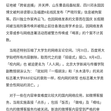
征地被「跨省追捕」 并关押、山东曹县段磊帖案、四川邓永固因
博文被判诽谤罪以及福建8名线民发布「严晓玲案」信息被拘案
等。四川独立作家冉云飞，也因网络发表的文章而在国庆 长假期
间被当局刑事传唤并被阻止前往香港出席学术会议。因网络发表
文章或参与网络连署活动而被警方传唤或「喝茶」的个案不计其
数。
当局还特别压缩了大学生的网络言论空间。7月31日，百度将大
学贴吧所有内容删除，取而代之的是「班级式」接口。8月4日，
「校内网」也 被迫更名为「人人网」。北京大学新闻与传播学院
副教授胡泳认为：「就如同『一塌胡涂』和『水木清华』的关闭
标志著大学BBS论坛的衰败一样，校内网的转型 也标志著大学类
聚合性网站的消亡。」
对于一些在内容审查难度比较大的国内网络应用，如微博客服
务，当局实施直接「点杀」，包括「饭否」「做啥」及「嘀咕」
在内的微博客服务均被关闭。新浪的微博客内容受到严格的审