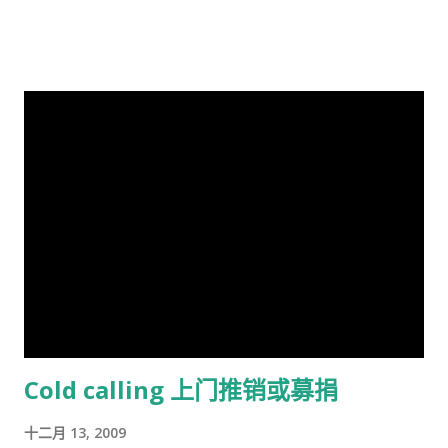
教授，2018年被大学撤销职称。曾任《人类季刊》副主编，现任
《人类季刊》主编。 白人至上主义杂志和科学种族主义的传播者
。林恩研究智力，并以他对智力的性别和种族差异的信念而闻
名。林恩在英国剑桥国王学院接受教育。他曾在埃克塞特大学担
任心理学讲师，并在都柏林经济与社会研究所和阿尔斯特大学科
尔雷恩分校担任心理学教授。 许多科学家批评林恩关于种族和民
族智力差异的研究缺乏科学严谨性、歪曲数据以及促进种族主义
政治议程。许多学者和知识分子表示，林恩与促进 科学种族主义
的学者和组织网络有关。 在 1970 年代后期，林恩写道，他发现
东亚人的平均智商更高(IQ) 高于欧洲人，欧洲人的平均智商高于
撒哈拉以南非洲人。 1990 年，他提出弗林效应 ——自 1930 年代
以来在世界各地观察到的智商分数逐渐提高——可能可以用改善
营养来解释。 在与Tatu Vanhanen合着的两本书中，林恩 和
Cold calling 上门推销或募捐
Vanhanen 认为，不同国家之间发展指数的差异部分是由其公民
的平均智商造成的。 林恩还认为，低智商人群的高生育率对西方
十二月 13, 2009
文明构成重大威胁，因为他认为智商低的人最终将超过高智商的