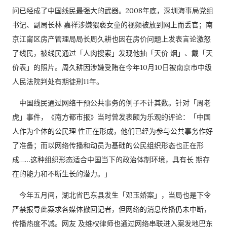
问已经成了中国线民最强大的武器。2008年底，深圳海事局党组
书记、副局长林 嘉祥涉嫌猥亵女童的视频被放到网上而丢官；南
京江甯区房产管理局局长周久耕也因在房价问题上发表言论激怒
了线民，被线民通过「人肉搜索」发现他抽「天价 烟」、戴「天
价表」的照片。周久耕因涉嫌受贿在今年10月10日被南京市中级
人民法院判处有期徒刑11年。
中国线民通过网络干预公共事务的例子不计其数。针对「周老
虎」事件，《南方都市报》当时曾发表颇为乐观的评论：「中国
人作为个体的公民理 性正在形成，他们已经为参与公共事务作好
了准备；而以网络传播和动员为基础的公民组织形态也正在形
成……这种组织形态适合中国当下的政治体制环境，具有长 期存
在的能力和不断生长的潜力。」
今年五月间，湖北省巴东县发生「邓玉娇案」，当局也是下令
严禁报导此案求各媒体撤回记者，但网络的消息传播仍未中断，
传播热度不减。网友 及维权律师也通过网络串联进入案发地巴东