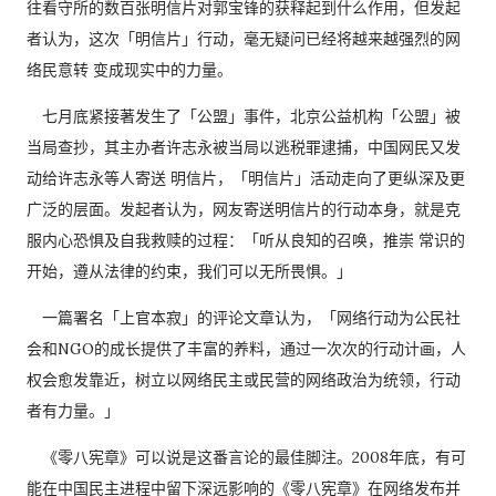
往看守所的数百张明信片对郭宝锋的获释起到什么作用，但发起
者认为，这次「明信片」行动，毫无疑问已经将越来越强烈的网
络民意转 变成现实中的力量。
七月底紧接著发生了「公盟」事件，北京公益机构「公盟」被
当局查抄，其主办者许志永被当局以逃税罪逮捕，中国网民又发
动给许志永等人寄送 明信片，「明信片」活动走向了更纵深及更
广泛的层面。发起者认为，网友寄送明信片的行动本身，就是克
服内心恐惧及自我救赎的过程：「听从良知的召唤，推崇 常识的
开始，遵从法律的约束，我们可以无所畏惧。」
一篇署名「上官本寂」的评论文章认为，「网络行动为公民社
会和NGO的成长提供了丰富的养料，通过一次次的行动计画，人
权会愈发靠近，树立以网络民主或民营的网络政治为统领，行动
者有力量。」
《零八宪章》可以说是这番言论的最佳脚注。2008年底，有可
能在中国民主进程中留下深远影响的《零八宪章》在网络发布并