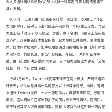
会大多通过网络论坛及QQ群（大陆一种常用的 即时网络通讯工
具）发起。
2007年，上百万厦门市民都在转发一条短信，QQ群上也传出
类似的呼吁，反对该市海沧区正在兴建的一个PX化工专案，号召
大家上街「散 步」以示抗议。之后，数千名厦门市民走上街头表
达心声。这是由新媒体发起的第一起大规模公共事件。事件发生
时，媒体同样被噤声，但手机短信通过网络播报在 厦门游行时成
为现场唯一的信息源。到当年12月底，在经历一系列听证程序
后，厦门市政府决定缓建PX项目，这也被舆论解读为建设「公民
社会」的一个历史性 突破。
今年7月16日，Twitter线民郭宝锋因在网上传播「严晓玲遭轮
奸致死」相关信息被福州马尾警方以「涉嫌诽谤罪」拘留。有网
友通过 Twitter发起「一人一张明信片，喊郭宝锋回家」行动的
倡议，这些明信片在寄出前拍下的照片被上传到网络。两周后，
郭宝锋被其家人取保候审回家。没有 人可以估计在短短一周内寄