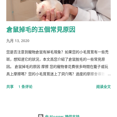
倉鼠掉毛的五個常見原因
九月 13, 2020
您是否注意到寵物倉鼠有掉毛現象？如果您的小毛茸茸有一些禿
斑，想知道它的狀況，本文爲您介紹了倉鼠脫毛的一些常見原
因。 倉鼠掉毛的原因 摩擦 您的寵物會花費很多時間在籠子或玩
具上摩擦嗎？您的小毛茸茸迷上了洞穴嗎？過度的摩擦會導致倉
鼠掉毛。 營養不足 倉鼠失去皮毛的另一個常見原因是營養缺乏。
共享
1 条评论
阅读全文
如果倉鼠的飲食中維生素B含量較低，則可能是其皮草脫落的原
因。蛋白質缺乏有時也會引起倉鼠的毛皮問題。如果是這種情
況，您的獸醫可能建議給倉鼠添加特定的食物，例如不加糖的穀
物，奶酪，煮熟的雞蛋，全麥麵食以及新鮮的水果和蔬菜。用於
由 Blogger 提供支持