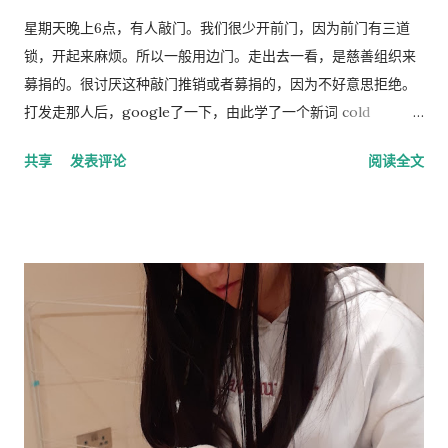
人。他主张采取政治措施来防止这种情况发生，包括反移民和优
星期天晚上6点，有人敲门。我们很少开前门，因为前门有三道
生政策，这在国际上引起了严厉批评。 林恩是《人类季刊》的编
锁，开起来麻烦。所以一般用边门。走出去一看，是慈善组织来
辑委员会成员，被评论家描述为“科学种族主义机构的基石”。他
募捐的。很讨厌这种敲门推销或者募捐的，因为不好意思拒绝。
也是先锋基金的董事会成员，该基金为《人类季刊》提供资金，
打发走那人后，google了一下，由此学了一个新词 cold
也被认定为种族主义组织。 早年生活和职业 林恩的父亲悉尼·克
calling，指的是上门或者电话推销或募捐的营销手段。网上有个
共享
发表评论
阅读全文
罗斯·哈兰德 ( Sydney Cross Harland , 1891–1982)是一位植物学
投票，问的是你是否介意慈善组织敲门募捐，89%的人表示反
家和皇家学会会员，以棉花遗传学研究而闻名。他由母亲在布里
感。 偶有个同事，说她从来不应门。因为大多数敲门的人都是这
斯托尔长大，在童年和青少年时期没有见到在特立尼达和秘鲁生
类 cold caller 或者骗子, 偶说那你错过重要的事怎么办？答曰，
活和工作的父亲。 林恩曾在英国布里斯托尔文法学校和剑桥大学
朋友亲戚来访一般事先打电话通知，其他重要事务可以通过邮
接受教育。他曾在埃克塞特大学担任心理学讲师，在都柏林经济
件。想想也对，除了抄电表的每个季度来一次外，确实没有什么
与社会研究所和阿尔斯特大学担任心理学教授。 1974 年，林恩...
重要的‘不速之客’。偶准备以后也学她，至少不轻易为陌生人开
门。