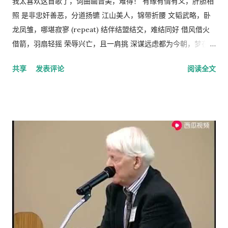
工人的原因缺乏社会正义，而法律和道德约束是维护社会正义的
我太喜欢这首歌了，词曲画皆美，难得！ 有缘有情有义，肝胆相
飞机回中国去看我的医生。 于是我就走了，当然我没有回国看医
手段，而政府和社会舆论则是实现这种法律和道德的工具。 从社
照 是非忠奸善恶，分道扬镳 江山美人，锦带折腰 文韬武略，卧
生，去了另一个很远的诊所，花了三四个小时，顺便去了一趟中
会经济学角度来看，人民公社制度也违反了“ 公地的悲剧 ”原理。
龙凤雏，哪堪寂寥 (repeat) 结伴结盟结交，难结同好 借风借火
国超市卖豆腐乳。 这里哪些人看病买药不需要付钱？ 16岁以下的
所谓的“公地的悲剧”，就是在资源公有的情况下会产生过度利
借箭，羽扇轻摇 荣辱兴亡，且一肩挑 深谋远虑都为今朝，梦在燃
16-18随并且全日制在校生 60岁以上的 孕妇 又一个公费医疗证书
用。美国经济学家哈丁（Garrett Hardin）使用公有的草地上放
烧 问鼎三足怎落脚，隆中对分晓 只盼来日登蜀道，再续出师表
共享
发表评论
阅读全文
享受政府福利的 正在找工作，并且接受待业补贴的 退伍军人 还
羊的例子来说明这个原理。 草地的饲养容量是一定的，只要羊的
不鸣则矣，一鸣动九霄 不出则矣，一出比天高 (repeat) 视频见
有一些其它的人，我也不清楚是什么。总之工作并且付税的人看
总数不超过这个许可量，放牧人可以自由地增加自己羊的数量。
http://v.youku.com/v_show/id_XMTA4NTQyODUy.html
病买药得付钱，没有工作没有收入，靠政府救济的人买药不需要
但是，随着放牧人不断增加羊的数量，当羊的总数超过了整个草
动画《三国演义》是由北京辉煌动画公司、央视动画与日本未来
付钱。 这里的药费很奇怪，没有考证过，不管医生开的一种药或
地饲养量的时候，草地最终会荒芜，甚至成为不毛之地。产生这
行星株式会社联手制作的，集结了中日两国一流的动画设计团
者十种药，都一个价钱，6镑多。
种情况的原因在于:对每一个牧羊人来说，每增加一头羊会给他个
队，忠实于原著、场面宏大。该片的主力收视人群锁定在16至35
人带来利益，他可以享受这种利益，相对地，由于增加一头羊从
岁的国内外青年观众。 目前，动画版《三国演义》正在与美、
而导致过度放牧的损失则是由全体放牧人来承担的，对每一个放
英、法、意、俄等13个国家、30多个电视机构商议播放事项，预
牧人来说增加羊的数量是合理的。 人民公社的土地属于国有或集
计明年4月在日本、欧美等西方主流动画频道开播。据悉，在日本
体所有，经过“土地改革”运动把地主和资本家的私有财产变为公
该片的第一版漫画图书首次印刷出版预计100万册。动画《三国
有。公社成员参加集体劳动，在公共食堂里吃饭，所有成员都有
演义》的问世，是中日两国在动画制作领域上的一次成功的合作
不劳而获的想法，最大限度的享受公共财产，最少限度的作出贡
尝试，也是中国主题的动画大片进入西方主流动画频道的一次有