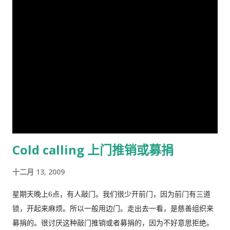
名。林恩在英国剑桥国王学院接受教育。他曾在埃克塞特大学担
任心理学讲师，并在都柏林经济与社会研究所和阿尔斯特大学科
尔雷恩分校担任心理学教授。 许多科学家批评林恩关于种族和民
族智力差异的研究缺乏科学严谨性、歪曲数据以及促进种族主义
政治议程。许多学者和知识分子表示，林恩与促进 科学种族主义
的学者和组织网络有关。 在 1970 年代后期，林恩写道，他发现
东亚人的平均智商更高(IQ) 高于欧洲人，欧洲人的平均智商高于
撒哈拉以南非洲人。 1990 年，他提出弗林效应 ——自 1930 年代
以来在世界各地观察到的智商分数逐渐提高——可能可以用改善
营养来解释。 在与Tatu Vanhanen合着的两本书中，林恩 和
Cold calling 上门推销或募捐
Vanhanen 认为，不同国家之间发展指数的差异部分是由其公民
的平均智商造成的。 林恩还认为，低智商人群的高生育率对西方
十二月 13, 2009
文明构成重大威胁，因为他认为智商低的人最终将超过高智商的
人。他主张采取政治措施来防止这种情况发生，包括反移民和优
星期天晚上6点，有人敲门。我们很少开前门，因为前门有三道
生政策，这在国际上引起了严厉批评。 林恩是《人类季刊》的编
锁，开起来麻烦。所以一般用边门。走出去一看，是慈善组织来
辑委员会成员，被评论家描述为“科学种族主义机构的基石”。他
募捐的。很讨厌这种敲门推销或者募捐的，因为不好意思拒绝。