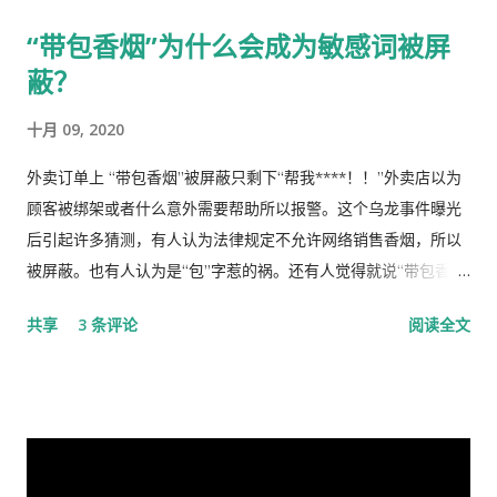
雀跃，似乎中国又进入了那个曾经伟大的大跃进时代，又进入了
已，现在我不禁疑惑有人故意造成两雄相争的局面似的。而今时
“带包香烟”为什么会成为敏感词被屏
四处红旗飘舞，高举红宝书，三呼领袖“万岁、万岁、万万岁”的
迁势易，成王败寇，你已居庙堂之颠颐指气使，拱为一尊，而我
蔽？
时代。更有许多人在从各个角度解释自己从2月23日讲话中发现的
却拜你所赐＂以非罪之身” [1] 陷缧绁 [2] 之中，且身患顽疾，苟
精华，以为中国又进入了一个新时代。 我也好奇并认真的学习了
延残喘，来日无多了，你我本同根同源，然人各有志，政见多有
十月 09, 2020
这篇讲话，但我从中看到的却与各种新闻媒体和网络上报道的“伟
不合，而人在江湖常身不由己参差磨擦，势所难免，及至互存芥
大”完全相反。那里站着的不是一位皇帝在展示自己的“新衣”，而
蒂，歧见日深，各方争相抅陷深文周纳 [3] ，逐成水火之势，愚
外卖订单上 “带包香烟”被屏蔽只剩下“帮我****！！”外卖店以为
是一位剥光了衣服也要坚持当皇帝的小丑。尽管高举一块又一块
本想趁党《十八大》之际，直面老弟，有所陈述，以消弭误解，
顾客被绑架或者什么意外需要帮助所以报警。这个乌龙事件曝光
的遮羞布试图掩盖自己根本就没穿衣服的现实，但丝毫也不掩饰
重修旧好，不料吾弟早巳布局，预设网罗、赚我入京、以非常手
后引起许多猜测，有人认为法律规定不允许网络销售香烟，所以
自己要坚决当皇帝的野心，和谁不让我当皇帝，就让你灭亡的决
段夺我自由，此诚为我党历史上又一次毁章行事--未经中央委员
被屏蔽。也有人认为是“包”字惹的祸。还有人觉得就说“带包香
心！ 讲话分为一、二、三、四和最后，我也来个一、二、三、四
会审议而私事抓捕在任的政治局委员。此例一开必将党无法度，
烟”太笼统，应该说明什么牌子，比如熊猫牌香烟。包子和熊猫
共享
3 条评论
阅读全文
和最后吧！ 一、 第一部分是“关于前一段疫情防治工作” 这里
国无宁日也！真堪抚掌长太息矣！ 诚然，这都是政治利益冲突演
（维尼熊）都是敏感词。 目前没有见到官方公布的敏感词列表，
讲的是表彰自己的伟大成绩，包括1月7日的批示。“亲自指挥、亲
变使然，我既纵身政壇泥淖，求仁得仁，又有何怨？ 我陷狱八
所以大家只能在使用的时候根据是否被屏蔽做猜测。而且这个列
自部署”要有正确的战略策略，要靠统一领导、统一指挥、统一行
载，不闻世事久矣，已身如槁木，心似古井，本不会也不愿更不
表似乎随时变动。 成为敏感词表明得到国家认证，是国家级荣
动，举国体制的医疗物资和生活用品的...
屑来打扰老弟，但近年来国事蜩螗 [4] ，香港反送中风暴汹涌未
誉，应该是很多人梦寐以求的。获得国家级荣誉的指标大概有这
息，讵料武汉瘟疫接踵而至，环顾宇内鄂民死伤枕籍，国人血泪
些：成为敏感词、被开除族籍、禁止出国、不允许回国、然后是
成河，同胞呼救嚎哭，声声不息，国难当头，风云为之变色，天
被监视居住或者进监狱。幸好法律没有规定可以开除国籍，要不