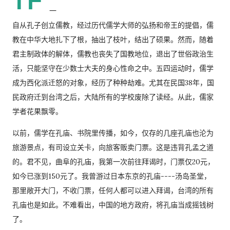
一
自从孔子创立儒教，经过历代儒学大师的弘扬和帝王的提倡，儒
教在中华大地扎下了根，抽出了枝叶，结出了硕果。然而，随着
君主制政体的解体，儒教也丧失了国教地位，退出了世俗政治生
活，只能坚守在少数士大夫的身心性命之中。五四运动时，儒学
成为西化派迁怒的对象，经历了种种劫难。尤其在民国38年，国
民政府迁到台湾之后，大陆所有的学校废除了读经。从此，儒家
学者花果飘零。
以前，儒学在孔庙、书院里传播，如今，仅存的几座孔庙也沦为
旅游景点，有司设立关卡，向旅客贩卖门票。这是违背孔孟之道
的。君不见，曲阜的孔庙，我第一次前往拜谒时，门票仅20元，
如今已涨到150元了。我曾游过日本东京的孔庙----汤岛圣堂，
那里敞开大门，不收门票，任何人都可以进入拜谒，台湾的所有
孔庙也是如此。不难看出，中国的地方政府，将孔庙当成摇钱树
了。