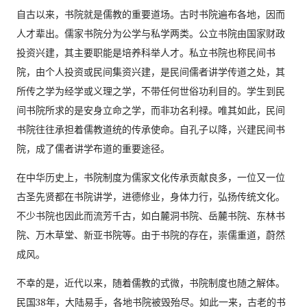
自古以来，书院就是儒教的重要道场。古时书院遍布各地，因而
人才辈出。儒家书院分为公学与私学两类。公立书院由国家财政
投资兴建，其主要职能是培养科举人才。私立书院也称民间书
院，由个人投资或民间集资兴建，是民间儒者讲学传道之处，其
所传之学为经学或义理之学，不带任何世俗功利目的。学生到民
间书院所求的是安身立命之学，而非功名利禄。唯其如此，民间
书院往往承担着儒教道统的传承使命。自孔子以降，兴建民间书
院，成了儒者讲学布道的重要途径。
在中华历史上，书院制度为儒家文化传承贡献良多，一位又一位
古圣先贤都在书院讲学，进德修业，身体力行，弘扬传统文化。
不少书院也因此而流芳千古，如白麓洞书院、岳麓书院、东林书
院、万木草堂、新亚书院等。由于书院的存在，崇儒重道，蔚然
成风。
不幸的是，近代以来，随着儒教的式微，书院制度也随之解体。
民国38年，大陆易手，各地书院被毁殆尽。如此一来，古老的书