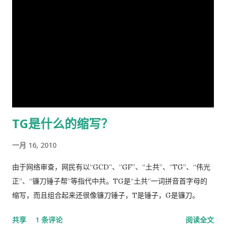
地为之震悚！ 苍生生何辜，遭此荼毒！百姓何咎？蒙此浩劫！ 语
然开除国籍也是其中之一。开除族籍是最近出现的，香港的黎志
云：＂天下兴亡，匹夫有责＂ [5] ！又曰＂苟利国家生死以，岂
英和安徽的余茂春两人被开除族籍，尤其是余茂春被除名高考状
因祸福避趋之！ [6] ＂我虽身陷寃狱，头悬随时都可落下的达摩
元和开除族籍，让所有中国人知道原来还有一个这么默默无闻的
克利斯之剑 [7] ，但我身为革命后代，岂能在哀鸿遍野，生灵涂
优秀人物。 尽管避讳是中华文化的传统，敏感词把避讳传统发展
炭之时无动于衷，坐视不顾！且气结于胸，骨鲠在喉！故我甘冒
到了极致。 汉语不仅被严重污染，而且残缺不全，甚至因为简化
斧钺之凶，不避逆鳞 [8] 之怒，决然披肝沥胆，谨向老弟直抒胸
造成汉字系统双倍膨胀变得异常复杂。
臆如下。 第一、是你打开了潘多拉魔盒 [9] 这次肆虐全球的新冠
瘟疫是由于你渎职，刻意隐瞒而直接造成的，你必须象个有担当
TG是什么的缩写？
的＂男儿＂坦白负起全责，不然，象当下你四处指鹿为马、卸责
甩锅，妄图嫁禍於人，这样做的结果，一定是搬起石头砸自己的
一月 16, 2010
脚...
由于网络审查，网民有以“GCD”、“GF”、“土共”、“TG”、“伟光
正”、“镰刀锤子帮”等指代中共。TG是“土共”一词拼音首字母的
缩写，而且组合起来还很像镰刀锤子，T是锤子，G是镰刀。
共享
1 条评论
阅读全文