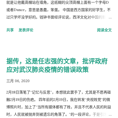
就是让他戴高帽站在墙角，这纸糊的尖顶高帽上面有一个字母D
或者Dunce，意思是愚蠢，笨蛋。 中国是西方国家的好学生，不
过只学坏没学好的。钱钟书曾经评论说，西洋文化对中国的影
响，一是鸦片，而是梅毒。中国人活学活用西洋文化，尖顶高帽
共享
发表评论
阅读全文
不是老师往学生头上戴，而是学生往老师头上戴。
据传，这是任志强的文章，批评政府
应对武汉肺炎疫情的错误政策
三月 06, 2020
2月18日落笔了“记忆与反思”，本想就此罢手了，尤其是不愿再碰
触2月19日的伤疤。 四年前的2月19日，我在转发“央视姓党”的微
博照片时，加上了“当所有媒体都有了姓，并且不代表人民的利益
时，人民就被抛弃到被遗忘的角落了。”的一段评论，于是引发了