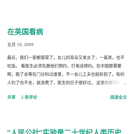
在英国看病
五月 10, 2009
最近，我们一家都感冒了。女儿的耳朵又发炎了，一直哭，也不
吃饭。 看医生必须先跟他们预约，打电话预约。在中国那需要
啊，跑了去等在门诊科过道里，不一会儿工夫也就轮到了。有的
人约了也不去，就浪费了，医生的日子很好过。 这里的医院和诊
所是分开的。诊所和药房也是分开的。诊所不买药，所以医生只
共享
2 条评论
阅读全文
管看病、开方子，当然积极性也不高。要是国内医院，有业务指
标，医生多开药，医院多创收，多拿奖金，医生就拼命给你开。
这里的的医生听说你敢冒了，给你量以下体温，看一下耳朵有没
有发炎，听一下肺有没有杂音，然后会跟你说去买一些止痛片和
“人民公社”实验是二十世纪人类历史
退烧药吃了，多喝水。在国内，一点感冒，就要几十块、上百的