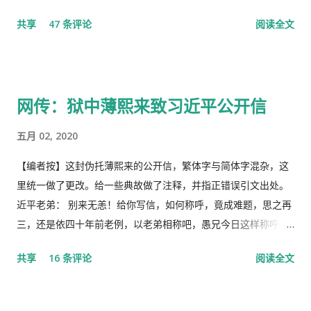
“十日文革“式的全网大批判和留党察看一年的党的组织纪律的处
共享
47 条评论
阅读全文
分！因此，每年的2月19日我都坚决的放下手中的笔，以守护曾经
的这一天。 但此次中国武汉肺炎疫情的暴发，恰恰验证了“当媒
体都姓党”时，“人民就被抛弃”了的现实。没有了媒体代表人民利
益去公告事实的真相，剩下的就是人民的生命被病毒和体制的重
网传：狱中薄熙来致习近平公开信
病共同伤害的结果。 几天之后媒体上、网络上疯传着2月23日中
央召开全国上下约17万人参加的大会，被称为中国历史上参加人
五月 02, 2020
数最多的中央大会。且远胜于当年七千人的庐山会议的规模，有
着比七千人大会更重要的现实意义，也被称为是一次伟大的会
【编者按】这封伪托薄熙来的公开信，繁体字与简体字混杂，这
议。 网上许多人在用各种方式吹嘘和吹捧这次大会的伟大意义，
里统一做了更改。给一些典故做了注释，并指正错误引文出处。
并且格外的强调这次会议中最重要的党的主席的长篇讲话，是一
近平老弟： 别来无恙！给你写信，如何称呼，竟成难题，思之再
个鼓舞人心、英明正确的战略部署，为世界指明了防治疫情的方
三，还是依四十年前老例，以老弟相称吧，愚兄今日这样称呼
向，号召用举国体制的力量，应对大考，战胜疫情，并取得中国
你，既不是故意大不敬，更不是存心套近乎，只因我与你确实有
共享
16 条评论
阅读全文
特色社会主义制度的伟大胜利。“体现了”党中央对疫情形势的判
些难分难解的缘由，作为中共老一辈革命家的第一代传人，我俩
断是正确的，“彰显了中国共产党领导和中国特色社会主义制度的
出身相近，背景相似，细数父辈同为开国副总理而后又同进政治
显著优势。” 一时之间，举国上下都在为伟大领袖的讲话而欢呼
局履职的，在所谓＂红二代＂的诸弟兄中，屈指仅有你我两人而