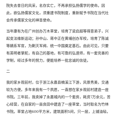
院失去昔日的风采，名存实亡，不再承担弘扬儒学的使命。因
此，欲弘扬儒家文化，须重建书院制度，重新赋予书院在当代社
会传承儒家文化的神圣使命。
当年康有为在广州创办万木草堂，培育了梁启超等得意弟子，兴
起变法维新运动；孙中山、蒋中正在黄埔创办军校，培育了陈诚
等嫡系军官，为剿灭军阀、统一中国奠定基石。由此可见，只要
有英明者掌舵，有自己的基地，有可靠的弘道师，有一套完善的
学制，经过多年的努力，便能培养一批忠诚的信徒。
二
我的家乡观前村，位于浙江永嘉县楠溪江下游，风景秀美，交通
较为方便。多年来我有一个夙愿，一直想在家乡观前村建造一座
书院。三年前，我卖掉了永嘉城内的一个套房，耗资7万余元，苦
心经营，在自家的一亩良田中建造了一座草堂，当时取名为竹林
书院。草堂占地600平方米，建筑面积5间，只一层，上铺油毡，