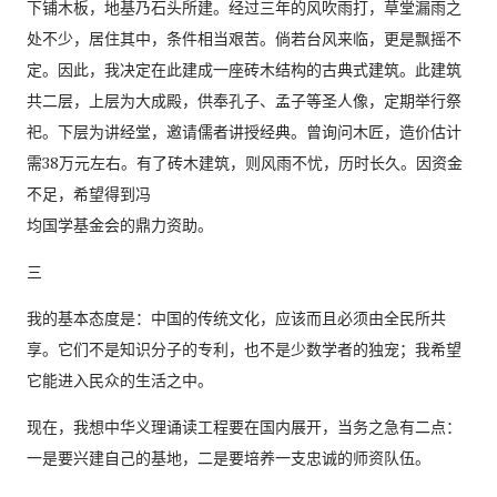
下铺木板，地基乃石头所建。经过三年的风吹雨打，草堂漏雨之
处不少，居住其中，条件相当艰苦。倘若台风来临，更是飘摇不
定。因此，我决定在此建成一座砖木结构的古典式建筑。此建筑
共二层，上层为大成殿，供奉孔子、孟子等圣人像，定期举行祭
祀。下层为讲经堂，邀请儒者讲授经典。曾询问木匠，造价估计
需38万元左右。有了砖木建筑，则风雨不忧，历时长久。因资金
不足，希望得到冯
均国学基金会的鼎力资助。
三
我的基本态度是：中国的传统文化，应该而且必须由全民所共
享。它们不是知识分子的专利，也不是少数学者的独宠；我希望
它能进入民众的生活之中。
现在，我想中华义理诵读工程要在国内展开，当务之急有二点：
一是要兴建自己的基地，二是要培养一支忠诚的师资队伍。