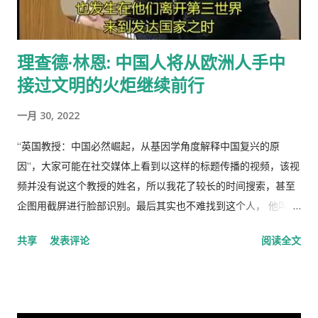
献。尽管有公分制和生产竞赛，这种热情很快耗尽，做假随之产
益的探索，对推广中国传统文化起到了积极作用。
生。 解决“公地的悲剧”的方法是“把草地作为私有财产分给每一个
牧羊人让他们放羊”。这从改革开放后“包干到户”的成功就是很好
理查德·林恩: 中国人将从欧洲人手中
的例证。 历史走到今天，我们的社会仍然缺乏正义，法律和道德
接过文明的火炬继续前行
建设仍然是少数人攫取社会财富和权利的手段，新闻媒体还只是
一个利益集团的喉舌，舆论受到严格的监控。土地和资产的私有
一月 30, 2022
化话题仍然是中国的禁忌。 这种局面必须打破。
“英国教授：中国必然崛起，从基因学角度解释中国复兴的原
因”，大家可能在社交媒体上看到以这样的标题传播的视频，该视
频并没有说这个教授的姓名，所以我花了较长的时间搜索，甚至
企图用截屏进行脸部识别。最后其实也不难找到这个人， 他叫理
查德·林恩（Richar Lynn）生于 1930 年 2 月 20 日，是一位备受
共享
发表评论
阅读全文
争议的英国心理学家和作家。林恩曾任阿尔斯特大学心理学名誉
教授，2018年被大学撤销职称。曾任《人类季刊》副主编，现任
《人类季刊》主编。 白人至上主义杂志和科学种族主义的传播者
。林恩研究智力，并以他对智力的性别和种族差异的信念而闻