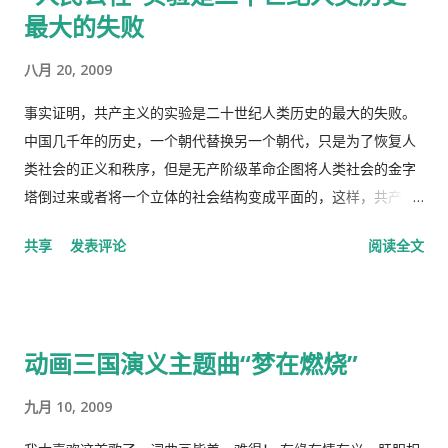
最大的失败
药费。 去医院看病必须经过诊所，由医生开转诊单子才可以。只
有一些意外事故，叫了救护车可以直接往医院送。在中国哪里需
八月 20, 2009
要这些啊。 我得了重感冒后，医生就让我自己去买退烧药和止痛
片，吃了也没管用，瘫在床上两三天后，鼻子和嘴唇全烂起来
事实证明，共产主义的实验是二十世纪人类历史的最大的失败。
了，中医叫上火呢。又去看医生了，医生看了一下我的鼻子，给
中国几千年的历史，一个朝代替换另一个朝代，只是为了恢复人
我开了一条消炎药膏，我也没有买。上次朋友回国，留给我好多
类社会的正义和秩序，但是无产阶级革命企图将人类社会的金字
感冒药和一条999皮炎平，我就又吃了那些感冒药，在鼻子上涂
塔倒过来或者将一个立体的社会结构变成平面的，这样，共产主
了皮炎平。 那天亲自跑去了看医生，接待室的女人说，预约全满
义者就面临着一个两难命题，“剥夺被剥夺者”后他们本身不能成
共享
发表评论
阅读全文
了， 那我只好说，约明天的。 她说，电脑系统坏了，不能预约。
为“剥夺者”，否则就违背了他们的根本原则，而“人民公社”并不
让我去一个很远的诊所去。 我说，就在这里等，如果医生如果空
能成为这个两难命题的解决方案。 这样，原有的社会结构就被打
出来了，只需半分钟（那是三十秒）时间，看一下我女儿的耳朵
破了。孟子说，劳力者食人，劳心者食于人。这句话简单而朴素
和我的烂鼻子。 她说，没有这样的规矩。 于是我差点跟她吵起
的概括了人类社会内部的依赖关系，张爱玲在他的《秧歌》中有
动画三国演义主题曲“梦在燃烧”
来。 她还是跟我说去那个很远的诊所去，我就跟她说，我不能开
这么一句话，“穷靠富，富靠天”，也说明同样的道理。社会财富
车，我得坐公共汽车花三四个小时去那里，我宁可在这里等三四
的的积累客观上是为应付自然灾害造成的饥荒和其它突发事变，
九月 10, 2009
十分钟，让医生抽空看一下我。 她还是坚持让我去那个诊所，于
所以，地主和资本家的存在并不是坏事。他们残酷的剥削农民和
是我就跟她说，我去中国看我自己的医生，宁可乘坐十个小时的