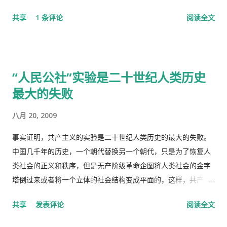
是我就跟她说，我去中国看我自己的医生，宁可乘坐十个小时的
共享
1 条评论
阅读全文
飞机回中国去看我的医生。 于是我就走了，当然我没有回国看医
生，去了另一个很远的诊所，花了三四个小时，顺便去了一趟中
国超市卖豆腐乳。 这里哪些人看病买药不需要付钱？ 16岁以下的
16-18随并且全日制在校生 60岁以上的 孕妇 又一个公费医疗证书
“人民公社”实验是二十世纪人类历史
享受政府福利的 正在找工作，并且接受待业补贴的 退伍军人 还
最大的失败
有一些其它的人，我也不清楚是什么。总之工作并且付税的人看
病买药得付钱，没有工作没有收入，靠政府救济的人买药不需要
八月 20, 2009
付钱。 这里的药费很奇怪，没有考证过，不管医生开的一种药或
者十种药，都一个价钱，6镑多。
事实证明，共产主义的实验是二十世纪人类历史的最大的失败。
中国几千年的历史，一个朝代替换另一个朝代，只是为了恢复人
类社会的正义和秩序，但是无产阶级革命企图将人类社会的金字
塔倒过来或者将一个立体的社会结构变成平面的，这样，共产主
义者就面临着一个两难命题，“剥夺被剥夺者”后他们本身不能成
共享
发表评论
阅读全文
为“剥夺者”，否则就违背了他们的根本原则，而“人民公社”并不
能成为这个两难命题的解决方案。 这样，原有的社会结构就被打