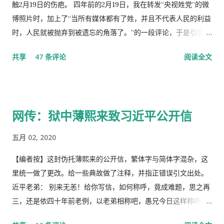
触2月19日的伤疤。 四年前的2月19日，我在转发“央视姓党”的微
博照片时，加上了“当所有媒体都有了姓，并且不代表人民的利益
时，人民就被抛弃到被遗忘的角落了。”的一段评论，于是引发了
“十日文革“式的全网大批判和留党察看一年的党的组织纪律的处
共享
47 条评论
阅读全文
分！因此，每年的2月19日我都坚决的放下手中的笔，以守护曾经
的这一天。 但此次中国武汉肺炎疫情的暴发，恰恰验证了“当媒
体都姓党”时，“人民就被抛弃”了的现实。没有了媒体代表人民利
益去公告事实的真相，剩下的就是人民的生命被病毒和体制的重
网传：狱中薄熙来致习近平公开信
病共同伤害的结果。 几天之后媒体上、网络上疯传着2月23日中
央召开全国上下约17万人参加的大会，被称为中国历史上参加人
五月 02, 2020
数最多的中央大会。且远胜于当年七千人的庐山会议的规模，有
着比七千人大会更重要的现实意义，也被称为是一次伟大的会
【编者按】这封伪托薄熙来的公开信，繁体字与简体字混杂，这
议。 网上许多人在用各种方式吹嘘和吹捧这次大会的伟大意义，
里统一做了更改。给一些典故做了注释，并指正错误引文出处。
并且格外的强调这次会议中最重要的党的主席的长篇讲话，是一
近平老弟： 别来无恙！给你写信，如何称呼，竟成难题，思之再
个鼓舞人心、英明正确的战略部署，为世界指明了防治疫情的方
三，还是依四十年前老例，以老弟相称吧，愚兄今日这样称呼
向，号召用举国体制的力量，应对大考，战胜疫情，并取得中国
你，既不是故意大不敬，更不是存心套近乎，只因我与你确实有