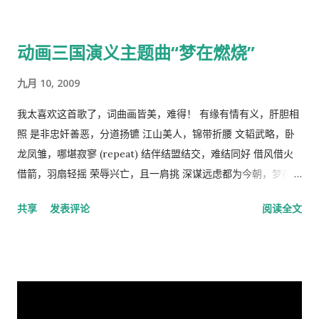
破了。孟子说，劳力者食人，劳心者食于人。这句话简单而朴素
的概括了人类社会内部的依赖关系，张爱玲在他的《秧歌》中有
动画三国演义主题曲“梦在燃烧”
这么一句话，“穷靠富，富靠天”，也说明同样的道理。社会财富
的的积累客观上是为应付自然灾害造成的饥荒和其它突发事变，
九月 10, 2009
所以，地主和资本家的存在并不是坏事。他们残酷的剥削农民和
工人的原因缺乏社会正义，而法律和道德约束是维护社会正义的
我太喜欢这首歌了，词曲画皆美，难得！ 有缘有情有义，肝胆相
手段，而政府和社会舆论则是实现这种法律和道德的工具。 从社
照 是非忠奸善恶，分道扬镳 江山美人，锦带折腰 文韬武略，卧
会经济学角度来看，人民公社制度也违反了“ 公地的悲剧 ”原理。
龙凤雏，哪堪寂寥 (repeat) 结伴结盟结交，难结同好 借风借火
所谓的“公地的悲剧”，就是在资源公有的情况下会产生过度利
借箭，羽扇轻摇 荣辱兴亡，且一肩挑 深谋远虑都为今朝，梦在燃
用。美国经济学家哈丁（Garrett Hardin）使用公有的草地上放
烧 问鼎三足怎落脚，隆中对分晓 只盼来日登蜀道，再续出师表
共享
发表评论
阅读全文
羊的例子来说明这个原理。 草地的饲养容量是一定的，只要羊的
不鸣则矣，一鸣动九霄 不出则矣，一出比天高 (repeat) 视频见
总数不超过这个许可量，放牧人可以自由地增加自己羊的数量。
http://v.youku.com/v_show/id_XMTA4NTQyODUy.html
但是，随着放牧人不断增加羊的数量，当羊的总数超过了整个草
动画《三国演义》是由北京辉煌动画公司、央视动画与日本未来
地饲养量的时候，草地最终会荒芜，甚至成为不毛之地。产生这
行星株式会社联手制作的，集结了中日两国一流的动画设计团
种情况的原因在于:对每一个牧羊人来说，每增加一头羊会给他个
队，忠实于原著、场面宏大。该片的主力收视人群锁定在16至35
人带来利益，他可以享受这种利益，相对地，由于增加一头羊从
岁的国内外青年观众。 目前，动画版《三国演义》正在与美、