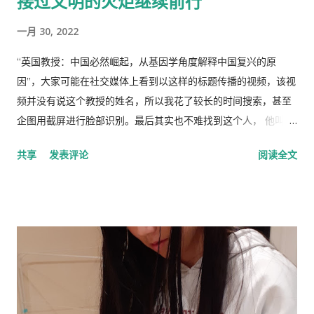
接过文明的火炬继续前行
一月 30, 2022
“英国教授：中国必然崛起，从基因学角度解释中国复兴的原
因”，大家可能在社交媒体上看到以这样的标题传播的视频，该视
频并没有说这个教授的姓名，所以我花了较长的时间搜索，甚至
企图用截屏进行脸部识别。最后其实也不难找到这个人， 他叫理
查德·林恩（Richar Lynn）生于 1930 年 2 月 20 日，是一位备受
共享
发表评论
阅读全文
争议的英国心理学家和作家。林恩曾任阿尔斯特大学心理学名誉
教授，2018年被大学撤销职称。曾任《人类季刊》副主编，现任
《人类季刊》主编。 白人至上主义杂志和科学种族主义的传播者
。林恩研究智力，并以他对智力的性别和种族差异的信念而闻
名。林恩在英国剑桥国王学院接受教育。他曾在埃克塞特大学担
任心理学讲师，并在都柏林经济与社会研究所和阿尔斯特大学科
尔雷恩分校担任心理学教授。 许多科学家批评林恩关于种族和民
族智力差异的研究缺乏科学严谨性、歪曲数据以及促进种族主义