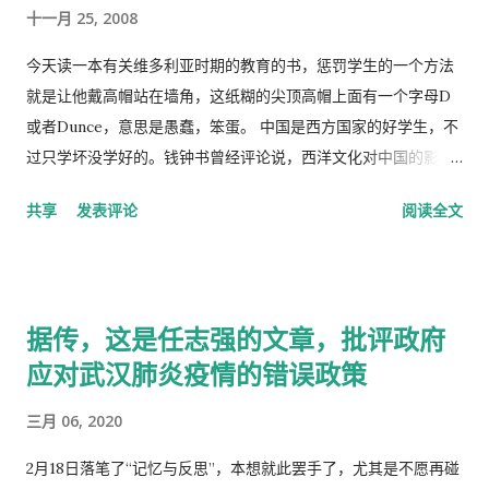
十一月 25, 2008
今天读一本有关维多利亚时期的教育的书，惩罚学生的一个方法
就是让他戴高帽站在墙角，这纸糊的尖顶高帽上面有一个字母D
或者Dunce，意思是愚蠢，笨蛋。 中国是西方国家的好学生，不
过只学坏没学好的。钱钟书曾经评论说，西洋文化对中国的影
响，一是鸦片，而是梅毒。中国人活学活用西洋文化，尖顶高帽
共享
发表评论
阅读全文
不是老师往学生头上戴，而是学生往老师头上戴。
据传，这是任志强的文章，批评政府
应对武汉肺炎疫情的错误政策
三月 06, 2020
2月18日落笔了“记忆与反思”，本想就此罢手了，尤其是不愿再碰