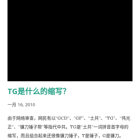
动，举国体制的医疗物资和生活用品的...
屑来打扰老弟，但近年来国事蜩螗 [4] ，香港反送中风暴汹涌未
退烧药吃了，多喝水。在国内，一点感冒，就要几十块、上百的
息，讵料武汉瘟疫接踵而至，环顾宇内鄂民死伤枕籍，国人血泪
药费。 去医院看病必须经过诊所，由医生开转诊单子才可以。只
成河，同胞呼救嚎哭，声声不息，国难当头，风云为之变色，天
有一些意外事故，叫了救护车可以直接往医院送。在中国哪里需
地为之震悚！ 苍生生何辜，遭此荼毒！百姓何咎？蒙此浩劫！ 语
要这些啊。 我得了重感冒后，医生就让我自己去买退烧药和止痛
云：＂天下兴亡，匹夫有责＂ [5] ！又曰＂苟利国家生死以，岂
片，吃了也没管用，瘫在床上两三天后，鼻子和嘴唇全烂起来
因祸福避趋之！ [6] ＂我虽身陷寃狱，头悬随时都可落下的达摩
了，中医叫上火呢。又去看医生了，医生看了一下我的鼻子，给
克利斯之剑 [7] ，但我身为革命后代，岂能在哀鸿遍野，生灵涂
我开了一条消炎药膏，我也没有买。上次朋友回国，留给我好多
炭之时无动于衷，坐视不顾！且气结于胸，骨鲠在喉！故我甘冒
感冒药和一条999皮炎平，我就又吃了那些感冒药，在鼻子上涂
斧钺之凶，不避逆鳞 [8] 之怒，决然披肝沥胆，谨向老弟直抒胸
了皮炎平。 那天亲自跑去了看医生，接待室的女人说，预约全满
臆如下。 第一、是你打开了潘多拉魔盒 [9] 这次肆虐全球的新冠
了， 那我只好说，约明天的。 她说，电脑系统坏了，不能预约。
TG是什么的缩写？
瘟疫是由于你渎职，刻意隐瞒而直接造成的，你必须象个有担当
让我去一个很远的诊所去。 我说，就在这里等，如果医生如果空
的＂男儿＂坦白负起全责，不然，象当下你四处指鹿为马、卸责
出来了，只需半分钟（那是三十秒）时间，看一下我女儿的耳朵
一月 16, 2010
甩锅，妄图嫁禍於人，这样做的结果，一定是搬起石头砸自己的
和我的烂鼻子。 她说，没有这样的规矩。 于是我差点跟她吵起
脚...
来。 她还是跟我说去那个很远的诊所去，我就跟她说，我不能开
由于网络审查，网民有以“GCD”、“GF”、“土共”、“TG”、“伟光
车，我得坐公共汽车花三四个小时去那里，我宁可在这里等三四
正”、“镰刀锤子帮”等指代中共。TG是“土共”一词拼音首字母的
十分钟，让医生抽空看一下我。 她还是坚持让我去那个诊所，于
缩写，而且组合起来还很像镰刀锤子，T是锤子，G是镰刀。