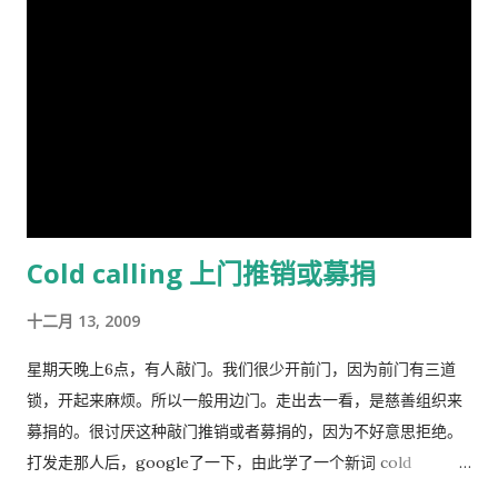
而导致过度放牧的损失则是由全体放牧人来承担的，对每一个放
英、法、意、俄等13个国家、30多个电视机构商议播放事项，预
牧人来说增加羊的数量是合理的。 人民公社的土地属于国有或集
计明年4月在日本、欧美等西方主流动画频道开播。据悉，在日本
体所有，经过“土地改革”运动把地主和资本家的私有财产变为公
该片的第一版漫画图书首次印刷出版预计100万册。动画《三国
有。公社成员参加集体劳动，在公共食堂里吃饭，所有成员都有
演义》的问世，是中日两国在动画制作领域上的一次成功的合作
不劳而获的想法，最大限度的享受公共财产，最少限度的作出贡
尝试，也是中国主题的动画大片进入西方主流动画频道的一次有
献。尽管有公分制和生产竞赛，这种热情很快耗尽，做假随之产
益的探索，对推广中国传统文化起到了积极作用。
生。 解决“公地的悲剧”的方法是“把草地作为私有财产分给每一个
牧羊人让他们放羊”。这从改革开放后“包干到户”的成功就是很好
Cold calling 上门推销或募捐
的例证。 历史走到今天，我们的社会仍然缺乏正义，法律和道德
建设仍然是少数人攫取社会财富和权利的手段，新闻媒体还只是
十二月 13, 2009
一个利益集团的喉舌，舆论受到严格的监控。土地和资产的私有
化话题仍然是中国的禁忌。 这种局面必须打破。
星期天晚上6点，有人敲门。我们很少开前门，因为前门有三道
锁，开起来麻烦。所以一般用边门。走出去一看，是慈善组织来
募捐的。很讨厌这种敲门推销或者募捐的，因为不好意思拒绝。
打发走那人后，google了一下，由此学了一个新词 cold
calling，指的是上门或者电话推销或募捐的营销手段。网上有个