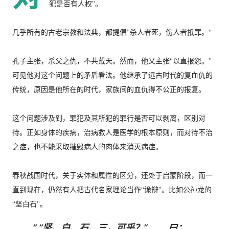
犯是否有人权”。
几乎所有的古老宗教和法典，都提倡“杀人者死，伤人者抵罪。”
孔子主张，杀父之仇，不共戴天。然而，他又主张“以直报怨。”
可见他对这个问题上的矛盾看法。他继承了远古时代的复血仇的
传统，原因是他所在的时代，家族间的血仇得不公正的报复。
这个问题涉及到，罪犯及其所犯的罪行是否可以剥离，区别对
待。正如身体的疾病，治病救人是医学的根本原则，而对待不治
之症，也不能采取摧毁病人的肉体来消灭病症。
春秋战国时代，关于实体和属性的区分，还处于启蒙阶段，而一
直到现在，仍然有人把古代名家理论当作“诡辩”。比如公孙龙的
“坚白石”。
“坚、白、石、三，可乎？” 曰：