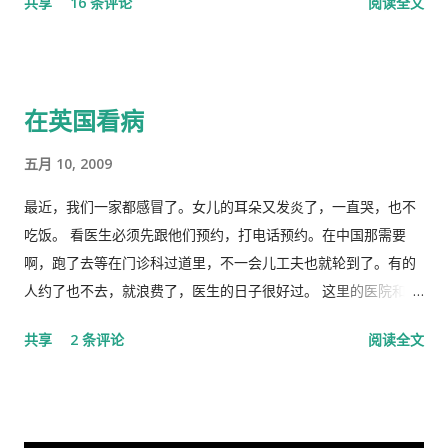
共享
16 条评论
阅读全文
特色社会主义制度的伟大胜利。“体现了”党中央对疫情形势的判
些难分难解的缘由，作为中共老一辈革命家的第一代传人，我俩
断是正确的，“彰显了中国共产党领导和中国特色社会主义制度的
出身相近，背景相似，细数父辈同为开国副总理而后又同进政治
显著优势。” 一时之间，举国上下都在为伟大领袖的讲话而欢呼
局履职的，在所谓＂红二代＂的诸弟兄中，屈指仅有你我两人而
雀跃，似乎中国又进入了那个曾经伟大的大跃进时代，又进入了
已，现在我不禁疑惑有人故意造成两雄相争的局面似的。而今时
在英国看病
四处红旗飘舞，高举红宝书，三呼领袖“万岁、万岁、万万岁”的
迁势易，成王败寇，你已居庙堂之颠颐指气使，拱为一尊，而我
时代。更有许多人在从各个角度解释自己从2月23日讲话中发现的
却拜你所赐＂以非罪之身” [1] 陷缧绁 [2] 之中，且身患顽疾，苟
五月 10, 2009
精华，以为中国又进入了一个新时代。 我也好奇并认真的学习了
延残喘，来日无多了，你我本同根同源，然人各有志，政见多有
这篇讲话，但我从中看到的却与各种新闻媒体和网络上报道的“伟
不合，而人在江湖常身不由己参差磨擦，势所难免，及至互存芥
最近，我们一家都感冒了。女儿的耳朵又发炎了，一直哭，也不
大”完全相反。那里站着的不是一位皇帝在展示自己的“新衣”，而
蒂，歧见日深，各方争相抅陷深文周纳 [3] ，逐成水火之势，愚
吃饭。 看医生必须先跟他们预约，打电话预约。在中国那需要
是一位剥光了衣服也要坚持当皇帝的小丑。尽管高举一块又一块
本想趁党《十八大》之际，直面老弟，有所陈述，以消弭误解，
啊，跑了去等在门诊科过道里，不一会儿工夫也就轮到了。有的
的遮羞布试图掩盖自己根本就没穿衣服的现实，但丝毫也不掩饰
重修旧好，不料吾弟早巳布局，预设网罗、赚我入京、以非常手
人约了也不去，就浪费了，医生的日子很好过。 这里的医院和诊
自己要坚决当皇帝的野心，和谁不让我当皇帝，就让你灭亡的决
段夺我自由，此诚为我党历史上又一次毁章行事--未经中央委员
所是分开的。诊所和药房也是分开的。诊所不买药，所以医生只
共享
2 条评论
阅读全文
心！ 讲话分为一、二、三、四和最后，我也来个一、二、三、四
会审议而私事抓捕在任的政治局委员。此例一开必将党无法度，
管看病、开方子，当然积极性也不高。要是国内医院，有业务指
和最后吧！ 一、 第一部分是“关于前一段疫情防治工作” 这里
国无宁日也！真堪抚掌长太息矣！ 诚然，这都是政治利益冲突演
标，医生多开药，医院多创收，多拿奖金，医生就拼命给你开。
讲的是表彰自己的伟大成绩，包括1月7日的批示。“亲自指挥、亲
变使然，我既纵身政壇泥淖，求仁得仁，又有何怨？ 我陷狱八
这里的的医生听说你敢冒了，给你量以下体温，看一下耳朵有没
自部署”要有正确的战略策略，要靠统一领导、统一指挥、统一行
载，不闻世事久矣，已身如槁木，心似古井，本不会也不愿更不
有发炎，听一下肺有没有杂音，然后会跟你说去买一些止痛片和