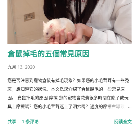
政治议程。许多学者和知识分子表示，林恩与促进 科学种族主义
的学者和组织网络有关。 在 1970 年代后期，林恩写道，他发现
东亚人的平均智商更高(IQ) 高于欧洲人，欧洲人的平均智商高于
撒哈拉以南非洲人。 1990 年，他提出弗林效应 ——自 1930 年代
以来在世界各地观察到的智商分数逐渐提高——可能可以用改善
营养来解释。 在与Tatu Vanhanen合着的两本书中，林恩 和
倉鼠掉毛的五個常見原因
Vanhanen 认为，不同国家之间发展指数的差异部分是由其公民
的平均智商造成的。 林恩还认为，低智商人群的高生育率对西方
九月 13, 2020
文明构成重大威胁，因为他认为智商低的人最终将超过高智商的
人。他主张采取政治措施来防止这种情况发生，包括反移民和优
您是否注意到寵物倉鼠有掉毛現象？如果您的小毛茸茸有一些禿
生政策，这在国际上引起了严厉批评。 林恩是《人类季刊》的编
斑，想知道它的狀況，本文爲您介紹了倉鼠脫毛的一些常見原
辑委员会成员，被评论家描述为“科学种族主义机构的基石”。他
因。 倉鼠掉毛的原因 摩擦 您的寵物會花費很多時間在籠子或玩
也是先锋基金的董事会成员，该基金为《人类季刊》提供资金，
具上摩擦嗎？您的小毛茸茸迷上了洞穴嗎？過度的摩擦會導致倉
也被认定为种族主义组织。 早年生活和职业 林恩的父亲悉尼·克
鼠掉毛。 營養不足 倉鼠失去皮毛的另一個常見原因是營養缺乏。
共享
1 条评论
阅读全文
罗斯·哈兰德 ( Sydney Cross Harland , 1891–1982)是一位植物学
如果倉鼠的飲食中維生素B含量較低，則可能是其皮草脫落的原
家和皇家学会会员，以棉花遗传学研究而闻名。他由母亲在布里
因。蛋白質缺乏有時也會引起倉鼠的毛皮問題。如果是這種情