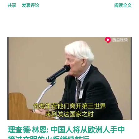
共享
发表评论
阅读全文
投票，问的是你是否介意慈善组织敲门募捐，89%的人表示反
感。 偶有个同事，说她从来不应门。因为大多数敲门的人都是这
类 cold caller 或者骗子, 偶说那你错过重要的事怎么办？答曰，
朋友亲戚来访一般事先打电话通知，其他重要事务可以通过邮
件。想想也对，除了抄电表的每个季度来一次外，确实没有什么
重要的‘不速之客’。偶准备以后也学她，至少不轻易为陌生人开
门。
理查德·林恩: 中国人将从欧洲人手中