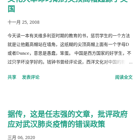
国
十一月 25, 2008
今天读一本有关维多利亚时期的教育的书，惩罚学生的一个方法
就是让他戴高帽站在墙角，这纸糊的尖顶高帽上面有一个字母D
或者Dunce，意思是愚蠢，笨蛋。 中国是西方国家的好学生，不
过只学坏没学好的。钱钟书曾经评论说，西洋文化对中国的影
响，一是鸦片，而是梅毒。中国人活学活用西洋文化，尖顶高帽
共享
发表评论
阅读全文
不是老师往学生头上戴，而是学生往老师头上戴。
据传，这是任志强的文章，批评政府
应对武汉肺炎疫情的错误政策
三月 06, 2020