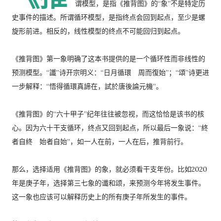
谓模型，是指《推背图》的“象”不是特定历
史事件的描述。所谓循环模型，是指终点会回到起点，至少是螺
旋形前进。相反的，线性模型的终点不可能回归到起点。
《推背图》第一象明确了这本书提供的是一个循环性而非线性的
预测模型。“讖”诗开宗明义：“日月循環 周而復始”；“頌”诗更进
一步解释：“悟得循環真諦在，試於唐後論元機”。
《推背图》的“六十甲子”纪年往往被忽视，而这恰恰是该书的核
心。因为六十干支循环，终点又回到起点，所以最后一象说：“終
者自終 始者自始”，如一人在前，一人在后，推背前行。
那么，选择适用《推背图》的象，就必须看干支年份。比如2020
年是庚子年，选择第三七象的谶和颂，来预测今年将发生事件。
这一象也应该可以解释历史上的所有庚子年所发生的事件。