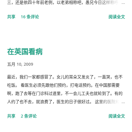
个鼓舞人心、英明正确的战略部署，为世界指明了防治疫情的方
三，还是依四十年前老例，以老弟相称吧，愚兄今日这样称呼
向，号召用举国体制的力量，应对大考，战胜疫情，并取得中国
你，既不是故意大不敬，更不是存心套近乎，只因我与你确实有
共享
16 条评论
阅读全文
特色社会主义制度的伟大胜利。“体现了”党中央对疫情形势的判
些难分难解的缘由，作为中共老一辈革命家的第一代传人，我俩
断是正确的，“彰显了中国共产党领导和中国特色社会主义制度的
出身相近，背景相似，细数父辈同为开国副总理而后又同进政治
显著优势。” 一时之间，举国上下都在为伟大领袖的讲话而欢呼
局履职的，在所谓＂红二代＂的诸弟兄中，屈指仅有你我两人而
雀跃，似乎中国又进入了那个曾经伟大的大跃进时代，又进入了
已，现在我不禁疑惑有人故意造成两雄相争的局面似的。而今时
在英国看病
四处红旗飘舞，高举红宝书，三呼领袖“万岁、万岁、万万岁”的
迁势易，成王败寇，你已居庙堂之颠颐指气使，拱为一尊，而我
时代。更有许多人在从各个角度解释自己从2月23日讲话中发现的
却拜你所赐＂以非罪之身” [1] 陷缧绁 [2] 之中，且身患顽疾，苟
五月 10, 2009
精华，以为中国又进入了一个新时代。 我也好奇并认真的学习了
延残喘，来日无多了，你我本同根同源，然人各有志，政见多有
这篇讲话，但我从中看到的却与各种新闻媒体和网络上报道的“伟
不合，而人在江湖常身不由己参差磨擦，势所难免，及至互存芥
最近，我们一家都感冒了。女儿的耳朵又发炎了，一直哭，也不
大”完全相反。那里站着的不是一位皇帝在展示自己的“新衣”，而
蒂，歧见日深，各方争相抅陷深文周纳 [3] ，逐成水火之势，愚
吃饭。 看医生必须先跟他们预约，打电话预约。在中国那需要
是一位剥光了衣服也要坚持当皇帝的小丑。尽管高举一块又一块
本想趁党《十八大》之际，直面老弟，有所陈述，以消弭误解，
啊，跑了去等在门诊科过道里，不一会儿工夫也就轮到了。有的
的遮羞布试图掩盖自己根本就没穿衣服的现实，但丝毫也不掩饰
重修旧好，不料吾弟早巳布局，预设网罗、赚我入京、以非常手
人约了也不去，就浪费了，医生的日子很好过。 这里的医院和诊
自己要坚决当皇帝的野心，和谁不让我当皇帝，就让你灭亡的决
段夺我自由，此诚为我党历史上又一次毁章行事--未经中央委员
所是分开的。诊所和药房也是分开的。诊所不买药，所以医生只
共享
2 条评论
阅读全文
心！ 讲话分为一、二、三、四和最后，我也来个一、二、三、四
会审议而私事抓捕在任的政治局委员。此例一开必将党无法度，
管看病、开方子，当然积极性也不高。要是国内医院，有业务指
和最后吧！ 一、 第一部分是“关于前一段疫情防治工作” 这里
国无宁日也！真堪抚掌长太息矣！ 诚然，这都是政治利益冲突演
标，医生多开药，医院多创收，多拿奖金，医生就拼命给你开。