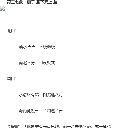
第三七象 庚子 震下巽上 益
讖曰：
漢水茫茫 不統繼統
南北不分 和衷與共
頌曰：
水清終有竭 倒戈逢八月
海內竟無王 半凶還半吉
金聖歎：「此象雖有元首出現，而一時未易平治，亦一亂也。」