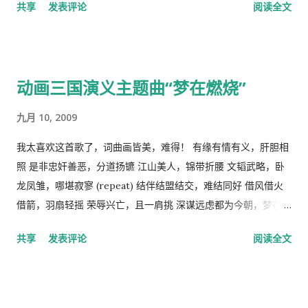
共享
发表评论
阅读全文
为“剥夺者”，否则就违背了他们的根本原则，而“人民公社”并不
能成为这个两难命题的解决方案。 这样，原有的社会结构就被打
破了。孟子说，劳力者食人，劳心者食于人。这句话简单而朴素
的概括了人类社会内部的依赖关系，张爱玲在他的《秧歌》中有
动画三国演义主题曲“梦在燃烧”
这么一句话，“穷靠富，富靠天”，也说明同样的道理。社会财富
的的积累客观上是为应付自然灾害造成的饥荒和其它突发事变，
九月 10, 2009
所以，地主和资本家的存在并不是坏事。他们残酷的剥削农民和
工人的原因缺乏社会正义，而法律和道德约束是维护社会正义的
我太喜欢这首歌了，词曲画皆美，难得！ 有缘有情有义，肝胆相
手段，而政府和社会舆论则是实现这种法律和道德的工具。 从社
照 是非忠奸善恶，分道扬镳 江山美人，锦带折腰 文韬武略，卧
会经济学角度来看，人民公社制度也违反了“ 公地的悲剧 ”原理。
龙凤雏，哪堪寂寥 (repeat) 结伴结盟结交，难结同好 借风借火
所谓的“公地的悲剧”，就是在资源公有的情况下会产生过度利
借箭，羽扇轻摇 荣辱兴亡，且一肩挑 深谋远虑都为今朝，梦在燃
用。美国经济学家哈丁（Garrett Hardin）使用公有的草地上放
烧 问鼎三足怎落脚，隆中对分晓 只盼来日登蜀道，再续出师表
共享
发表评论
阅读全文
羊的例子来说明这个原理。 草地的饲养容量是一定的，只要羊的
不鸣则矣，一鸣动九霄 不出则矣，一出比天高 (repeat) 视频见
总数不超过这个许可量，放牧人可以自由地增加自己羊的数量。
http://v.youku.com/v_show/id_XMTA4NTQyODUy.html
但是，随着放牧人不断增加羊的数量，当羊的总数超过了整个草
动画《三国演义》是由北京辉煌动画公司、央视动画与日本未来
地饲养量的时候，草地最终会荒芜，甚至成为不毛之地。产生这
行星株式会社联手制作的，集结了中日两国一流的动画设计团