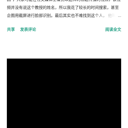
频并没有说这个教授的姓名，所以我花了较长的时间搜索，甚至
企图用截屏进行脸部识别。最后其实也不难找到这个人， 他叫理
查德·林恩（Richar Lynn）生于 1930 年 2 月 20 日，是一位备受
共享
发表评论
阅读全文
争议的英国心理学家和作家。林恩曾任阿尔斯特大学心理学名誉
教授，2018年被大学撤销职称。曾任《人类季刊》副主编，现任
《人类季刊》主编。 白人至上主义杂志和科学种族主义的传播者
。林恩研究智力，并以他对智力的性别和种族差异的信念而闻
名。林恩在英国剑桥国王学院接受教育。他曾在埃克塞特大学担
任心理学讲师，并在都柏林经济与社会研究所和阿尔斯特大学科
尔雷恩分校担任心理学教授。 许多科学家批评林恩关于种族和民
族智力差异的研究缺乏科学严谨性、歪曲数据以及促进种族主义
政治议程。许多学者和知识分子表示，林恩与促进 科学种族主义
的学者和组织网络有关。 在 1970 年代后期，林恩写道，他发现
东亚人的平均智商更高(IQ) 高于欧洲人，欧洲人的平均智商高于
撒哈拉以南非洲人。 1990 年，他提出弗林效应 ——自 1930 年代
以来在世界各地观察到的智商分数逐渐提高——可能可以用改善