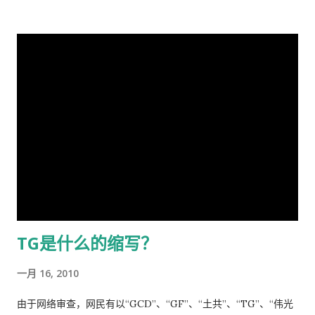
讲的是表彰自己的伟大成绩，包括1月7日的批示。“亲自指挥、亲
变使然，我既纵身政壇泥淖，求仁得仁，又有何怨？ 我陷狱八
这里的的医生听说你敢冒了，给你量以下体温，看一下耳朵有没
自部署”要有正确的战略策略，要靠统一领导、统一指挥、统一行
载，不闻世事久矣，已身如槁木，心似古井，本不会也不愿更不
有发炎，听一下肺有没有杂音，然后会跟你说去买一些止痛片和
动，举国体制的医疗物资和生活用品的...
屑来打扰老弟，但近年来国事蜩螗 [4] ，香港反送中风暴汹涌未
退烧药吃了，多喝水。在国内，一点感冒，就要几十块、上百的
息，讵料武汉瘟疫接踵而至，环顾宇内鄂民死伤枕籍，国人血泪
药费。 去医院看病必须经过诊所，由医生开转诊单子才可以。只
成河，同胞呼救嚎哭，声声不息，国难当头，风云为之变色，天
有一些意外事故，叫了救护车可以直接往医院送。在中国哪里需
地为之震悚！ 苍生生何辜，遭此荼毒！百姓何咎？蒙此浩劫！ 语
要这些啊。 我得了重感冒后，医生就让我自己去买退烧药和止痛
云：＂天下兴亡，匹夫有责＂ [5] ！又曰＂苟利国家生死以，岂
片，吃了也没管用，瘫在床上两三天后，鼻子和嘴唇全烂起来
因祸福避趋之！ [6] ＂我虽身陷寃狱，头悬随时都可落下的达摩
了，中医叫上火呢。又去看医生了，医生看了一下我的鼻子，给
克利斯之剑 [7] ，但我身为革命后代，岂能在哀鸿遍野，生灵涂
我开了一条消炎药膏，我也没有买。上次朋友回国，留给我好多
炭之时无动于衷，坐视不顾！且气结于胸，骨鲠在喉！故我甘冒
感冒药和一条999皮炎平，我就又吃了那些感冒药，在鼻子上涂
斧钺之凶，不避逆鳞 [8] 之怒，决然披肝沥胆，谨向老弟直抒胸
了皮炎平。 那天亲自跑去了看医生，接待室的女人说，预约全满
臆如下。 第一、是你打开了潘多拉魔盒 [9] 这次肆虐全球的新冠
了， 那我只好说，约明天的。 她说，电脑系统坏了，不能预约。
TG是什么的缩写？
瘟疫是由于你渎职，刻意隐瞒而直接造成的，你必须象个有担当
让我去一个很远的诊所去。 我说，就在这里等，如果医生如果空
的＂男儿＂坦白负起全责，不然，象当下你四处指鹿为马、卸责
出来了，只需半分钟（那是三十秒）时间，看一下我女儿的耳朵
一月 16, 2010
甩锅，妄图嫁禍於人，这样做的结果，一定是搬起石头砸自己的
和我的烂鼻子。 她说，没有这样的规矩。 于是我差点跟她吵起
脚...
来。 她还是跟我说去那个很远的诊所去，我就跟她说，我不能开
由于网络审查，网民有以“GCD”、“GF”、“土共”、“TG”、“伟光