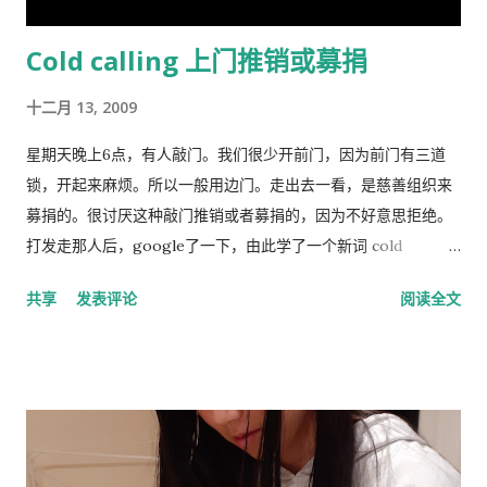
营养来解释。 在与Tatu Vanhanen合着的两本书中，林恩 和
Cold calling 上门推销或募捐
Vanhanen 认为，不同国家之间发展指数的差异部分是由其公民
的平均智商造成的。 林恩还认为，低智商人群的高生育率对西方
十二月 13, 2009
文明构成重大威胁，因为他认为智商低的人最终将超过高智商的
人。他主张采取政治措施来防止这种情况发生，包括反移民和优
星期天晚上6点，有人敲门。我们很少开前门，因为前门有三道
生政策，这在国际上引起了严厉批评。 林恩是《人类季刊》的编
锁，开起来麻烦。所以一般用边门。走出去一看，是慈善组织来
辑委员会成员，被评论家描述为“科学种族主义机构的基石”。他
募捐的。很讨厌这种敲门推销或者募捐的，因为不好意思拒绝。
也是先锋基金的董事会成员，该基金为《人类季刊》提供资金，
打发走那人后，google了一下，由此学了一个新词 cold
也被认定为种族主义组织。 早年生活和职业 林恩的父亲悉尼·克
calling，指的是上门或者电话推销或募捐的营销手段。网上有个
共享
发表评论
阅读全文
罗斯·哈兰德 ( Sydney Cross Harland , 1891–1982)是一位植物学
投票，问的是你是否介意慈善组织敲门募捐，89%的人表示反
家和皇家学会会员，以棉花遗传学研究而闻名。他由母亲在布里
感。 偶有个同事，说她从来不应门。因为大多数敲门的人都是这
斯托尔长大，在童年和青少年时期没有见到在特立尼达和秘鲁生
类 cold caller 或者骗子, 偶说那你错过重要的事怎么办？答曰，
活和工作的父亲。 林恩曾在英国布里斯托尔文法学校和剑桥大学
朋友亲戚来访一般事先打电话通知，其他重要事务可以通过邮
接受教育。他曾在埃克塞特大学担任心理学讲师，在都柏林经济
件。想想也对，除了抄电表的每个季度来一次外，确实没有什么
与社会研究所和阿尔斯特大学担任心理学教授。 1974 年，林恩...
重要的‘不速之客’。偶准备以后也学她，至少不轻易为陌生人开