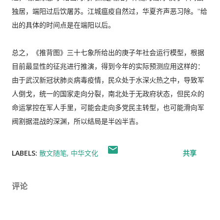
独居，端阳过后饮屠苏。江城瘟疫自然过，华夏齐声恶习除。”给
出的具体的时间点是在端阳以后。
总之，《推背图》三十七象所给出的庚子年社会运行模型，根据
目前最显性的征兆进行推演，得到今年的实际预测应用这样的：
由于武汉新冠状肺炎病毒疫情，民众处于水深火热之中，导致军
人倒戈，统一的国家走向分裂，南北处于无政府状态，但民众的
命运掌控在军人手里，可能会走向多党民主转型，也可能滑向军
阀割据混战的深渊，所以结局是半凶半吉。
LABELS:
散文随笔
中华文化
共享
评论