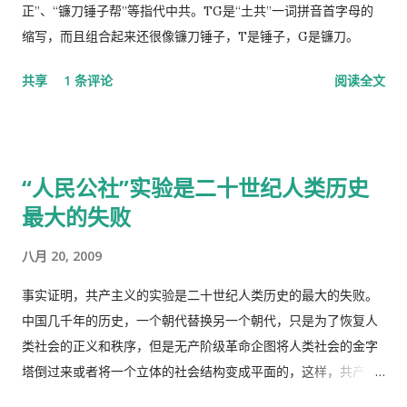
车，我得坐公共汽车花三四个小时去那里，我宁可在这里等三四
正”、“镰刀锤子帮”等指代中共。TG是“土共”一词拼音首字母的
十分钟，让医生抽空看一下我。 她还是坚持让我去那个诊所，于
缩写，而且组合起来还很像镰刀锤子，T是锤子，G是镰刀。
是我就跟她说，我去中国看我自己的医生，宁可乘坐十个小时的
共享
1 条评论
阅读全文
飞机回中国去看我的医生。 于是我就走了，当然我没有回国看医
生，去了另一个很远的诊所，花了三四个小时，顺便去了一趟中
国超市卖豆腐乳。 这里哪些人看病买药不需要付钱？ 16岁以下的
16-18随并且全日制在校生 60岁以上的 孕妇 又一个公费医疗证书
“人民公社”实验是二十世纪人类历史
享受政府福利的 正在找工作，并且接受待业补贴的 退伍军人 还
最大的失败
有一些其它的人，我也不清楚是什么。总之工作并且付税的人看
病买药得付钱，没有工作没有收入，靠政府救济的人买药不需要
八月 20, 2009
付钱。 这里的药费很奇怪，没有考证过，不管医生开的一种药或
者十种药，都一个价钱，6镑多。
事实证明，共产主义的实验是二十世纪人类历史的最大的失败。
中国几千年的历史，一个朝代替换另一个朝代，只是为了恢复人
类社会的正义和秩序，但是无产阶级革命企图将人类社会的金字
塔倒过来或者将一个立体的社会结构变成平面的，这样，共产主
义者就面临着一个两难命题，“剥夺被剥夺者”后他们本身不能成