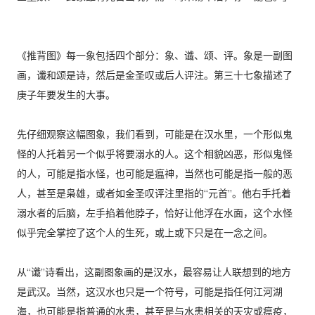
《推背图》每一象包括四个部分：象、谶、颂、评。象是一副图
画，谶和颂是诗，然后是金圣叹或后人评注。第三十七象描述了
庚子年要发生的大事。
先仔细观察这幅图象，我们看到，可能是在汉水里，一个形似鬼
怪的人托着另一个似乎将要溺水的人。这个相貌凶恶，形似鬼怪
的人，可能是指水怪，也可能是瘟神，当然也可能是指一般的恶
人，甚至是枭雄，或者如金圣叹评注里指的“元首”。他右手托着
溺水者的后脑，左手掐着他脖子，恰好让他浮在水面，这个水怪
似乎完全掌控了这个人的生死，或上或下只是在一念之间。
从“谶”诗看出，这副图象画的是汉水，最容易让人联想到的地方
是武汉。当然，这汉水也只是一个符号，可能是指任何江河湖
海，也可能是指普通的水患，甚至是与水患相关的天灾或瘟疫，