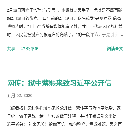
2月18日落笔了“记忆与反思”，本想就此罢手了，尤其是不愿再碰
触2月19日的伤疤。 四年前的2月19日，我在转发“央视姓党”的微
博照片时，加上了“当所有媒体都有了姓，并且不代表人民的利益
时，人民就被抛弃到被遗忘的角落了。”的一段评论，于是引发了
“十日文革“式的全网大批判和留党察看一年的党的组织纪律的处
共享
47 条评论
阅读全文
分！因此，每年的2月19日我都坚决的放下手中的笔，以守护曾经
的这一天。 但此次中国武汉肺炎疫情的暴发，恰恰验证了“当媒
体都姓党”时，“人民就被抛弃”了的现实。没有了媒体代表人民利
益去公告事实的真相，剩下的就是人民的生命被病毒和体制的重
网传：狱中薄熙来致习近平公开信
病共同伤害的结果。 几天之后媒体上、网络上疯传着2月23日中
央召开全国上下约17万人参加的大会，被称为中国历史上参加人
五月 02, 2020
数最多的中央大会。且远胜于当年七千人的庐山会议的规模，有
着比七千人大会更重要的现实意义，也被称为是一次伟大的会
【编者按】这封伪托薄熙来的公开信，繁体字与简体字混杂，这
议。 网上许多人在用各种方式吹嘘和吹捧这次大会的伟大意义，
里统一做了更改。给一些典故做了注释，并指正错误引文出处。
并且格外的强调这次会议中最重要的党的主席的长篇讲话，是一
近平老弟： 别来无恙！给你写信，如何称呼，竟成难题，思之再