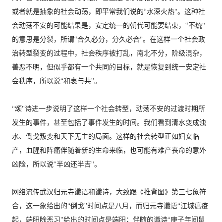
或者就是抽象的社会动荡，即平常我们说的“水深火热”。这种社
会动荡不安的可能结果是，安定统一的朝代可能要结束，“不统”
的意思是分裂，所谓“合久必分，分久必合”。在这样一个社会政
治转型裂变的过程中，社会秩序被打乱，南北不分，阶级混杂，
善恶不明，但似乎都有一个共同的目标，就是恢复到统一安定社
会秩序，所以说“和衷与共”。
“颂”诗进一步说明了这样一个社会转型，动荡不安的过渡时期所
发生的事件，甚至包括了事件发生的时间。我们看到清水变成浊
水、倒戈叛变和天下无主的局面。这样的社会转型正如妇女临
产，血腥和阵痛伴随着新的生命来临，也可能有难产丧命的意外
凶险，所以说“半凶还半吉”。
网络流传武汉归元寺谶语和谶诗，大致跟《推背图》第三七象符
合，这一象给出的“倒戈”时间点是八月，而归元寺谶语“江城瘟疫
起，端阳除恶习”给出的时间点是端阳；伴随的谶诗“庚子年间鼠