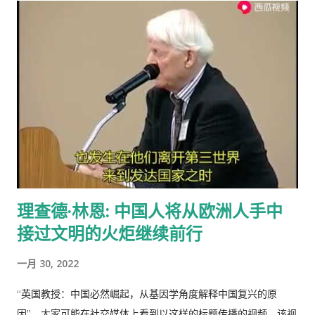
种情况的原因在于:对每一个牧羊人来说，每增加一头羊会给他个
队，忠实于原著、场面宏大。该片的主力收视人群锁定在16至35
人带来利益，他可以享受这种利益，相对地，由于增加一头羊从
岁的国内外青年观众。 目前，动画版《三国演义》正在与美、
而导致过度放牧的损失则是由全体放牧人来承担的，对每一个放
英、法、意、俄等13个国家、30多个电视机构商议播放事项，预
牧人来说增加羊的数量是合理的。 人民公社的土地属于国有或集
计明年4月在日本、欧美等西方主流动画频道开播。据悉，在日本
体所有，经过“土地改革”运动把地主和资本家的私有财产变为公
该片的第一版漫画图书首次印刷出版预计100万册。动画《三国
有。公社成员参加集体劳动，在公共食堂里吃饭，所有成员都有
演义》的问世，是中日两国在动画制作领域上的一次成功的合作
不劳而获的想法，最大限度的享受公共财产，最少限度的作出贡
尝试，也是中国主题的动画大片进入西方主流动画频道的一次有
献。尽管有公分制和生产竞赛，这种热情很快耗尽，做假随之产
益的探索，对推广中国传统文化起到了积极作用。
生。 解决“公地的悲剧”的方法是“把草地作为私有财产分给每一个
牧羊人让他们放羊”。这从改革开放后“包干到户”的成功就是很好
理查德·林恩: 中国人将从欧洲人手中
的例证。 历史走到今天，我们的社会仍然缺乏正义，法律和道德
接过文明的火炬继续前行
建设仍然是少数人攫取社会财富和权利的手段，新闻媒体还只是
一个利益集团的喉舌，舆论受到严格的监控。土地和资产的私有
一月 30, 2022
化话题仍然是中国的禁忌。 这种局面必须打破。
“英国教授：中国必然崛起，从基因学角度解释中国复兴的原
因”，大家可能在社交媒体上看到以这样的标题传播的视频，该视