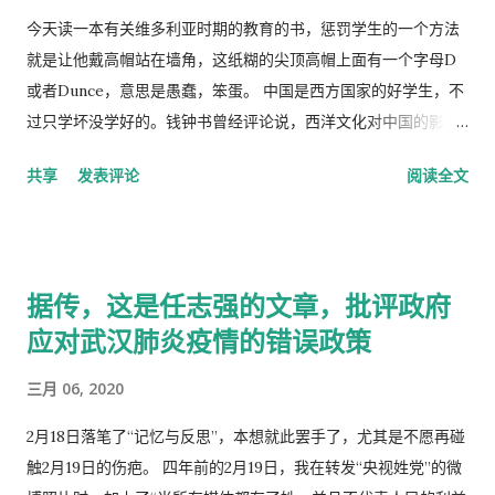
今天读一本有关维多利亚时期的教育的书，惩罚学生的一个方法
就是让他戴高帽站在墙角，这纸糊的尖顶高帽上面有一个字母D
或者Dunce，意思是愚蠢，笨蛋。 中国是西方国家的好学生，不
过只学坏没学好的。钱钟书曾经评论说，西洋文化对中国的影
响，一是鸦片，而是梅毒。中国人活学活用西洋文化，尖顶高帽
共享
发表评论
阅读全文
不是老师往学生头上戴，而是学生往老师头上戴。
据传，这是任志强的文章，批评政府
应对武汉肺炎疫情的错误政策
三月 06, 2020
2月18日落笔了“记忆与反思”，本想就此罢手了，尤其是不愿再碰
触2月19日的伤疤。 四年前的2月19日，我在转发“央视姓党”的微