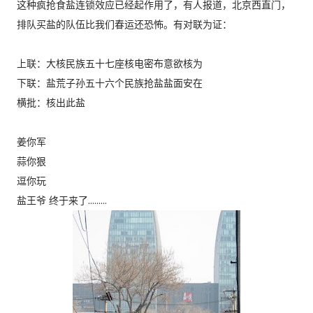
这种疯抢食盐连锁效应已经起作用了，有人报道，北京西直门，
排队买盐的队伍比我们春运还恐怖。有对联为证：
上联：大核民族五十七座核电密布意欲核为
下联：盐荒子孙五十六个民族抢盐盐面安在
横批：核出此盐
姜你军
蒜你狠
逗你玩
盐王爷 终于来了.........