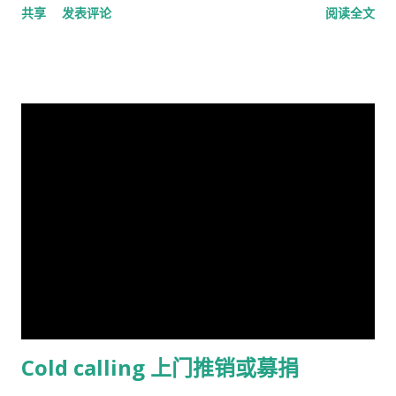
共享
发表评论
阅读全文
争议的英国心理学家和作家。林恩曾任阿尔斯特大学心理学名誉
教授，2018年被大学撤销职称。曾任《人类季刊》副主编，现任
《人类季刊》主编。 白人至上主义杂志和科学种族主义的传播者
。林恩研究智力，并以他对智力的性别和种族差异的信念而闻
名。林恩在英国剑桥国王学院接受教育。他曾在埃克塞特大学担
任心理学讲师，并在都柏林经济与社会研究所和阿尔斯特大学科
尔雷恩分校担任心理学教授。 许多科学家批评林恩关于种族和民
族智力差异的研究缺乏科学严谨性、歪曲数据以及促进种族主义
政治议程。许多学者和知识分子表示，林恩与促进 科学种族主义
的学者和组织网络有关。 在 1970 年代后期，林恩写道，他发现
东亚人的平均智商更高(IQ) 高于欧洲人，欧洲人的平均智商高于
撒哈拉以南非洲人。 1990 年，他提出弗林效应 ——自 1930 年代
以来在世界各地观察到的智商分数逐渐提高——可能可以用改善
营养来解释。 在与Tatu Vanhanen合着的两本书中，林恩 和
Cold calling 上门推销或募捐
Vanhanen 认为，不同国家之间发展指数的差异部分是由其公民
的平均智商造成的。 林恩还认为，低智商人群的高生育率对西方