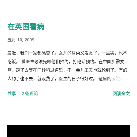
断是正确的，“彰显了中国共产党领导和中国特色社会主义制度的
出身相近，背景相似，细数父辈同为开国副总理而后又同进政治
显著优势。” 一时之间，举国上下都在为伟大领袖的讲话而欢呼
局履职的，在所谓＂红二代＂的诸弟兄中，屈指仅有你我两人而
雀跃，似乎中国又进入了那个曾经伟大的大跃进时代，又进入了
已，现在我不禁疑惑有人故意造成两雄相争的局面似的。而今时
在英国看病
四处红旗飘舞，高举红宝书，三呼领袖“万岁、万岁、万万岁”的
迁势易，成王败寇，你已居庙堂之颠颐指气使，拱为一尊，而我
时代。更有许多人在从各个角度解释自己从2月23日讲话中发现的
却拜你所赐＂以非罪之身” [1] 陷缧绁 [2] 之中，且身患顽疾，苟
五月 10, 2009
精华，以为中国又进入了一个新时代。 我也好奇并认真的学习了
延残喘，来日无多了，你我本同根同源，然人各有志，政见多有
这篇讲话，但我从中看到的却与各种新闻媒体和网络上报道的“伟
不合，而人在江湖常身不由己参差磨擦，势所难免，及至互存芥
最近，我们一家都感冒了。女儿的耳朵又发炎了，一直哭，也不
大”完全相反。那里站着的不是一位皇帝在展示自己的“新衣”，而
蒂，歧见日深，各方争相抅陷深文周纳 [3] ，逐成水火之势，愚
吃饭。 看医生必须先跟他们预约，打电话预约。在中国那需要
是一位剥光了衣服也要坚持当皇帝的小丑。尽管高举一块又一块
本想趁党《十八大》之际，直面老弟，有所陈述，以消弭误解，
啊，跑了去等在门诊科过道里，不一会儿工夫也就轮到了。有的
的遮羞布试图掩盖自己根本就没穿衣服的现实，但丝毫也不掩饰
重修旧好，不料吾弟早巳布局，预设网罗、赚我入京、以非常手
人约了也不去，就浪费了，医生的日子很好过。 这里的医院和诊
自己要坚决当皇帝的野心，和谁不让我当皇帝，就让你灭亡的决
段夺我自由，此诚为我党历史上又一次毁章行事--未经中央委员
所是分开的。诊所和药房也是分开的。诊所不买药，所以医生只
共享
2 条评论
阅读全文
心！ 讲话分为一、二、三、四和最后，我也来个一、二、三、四
会审议而私事抓捕在任的政治局委员。此例一开必将党无法度，
管看病、开方子，当然积极性也不高。要是国内医院，有业务指
和最后吧！ 一、 第一部分是“关于前一段疫情防治工作” 这里
国无宁日也！真堪抚掌长太息矣！ 诚然，这都是政治利益冲突演
标，医生多开药，医院多创收，多拿奖金，医生就拼命给你开。
讲的是表彰自己的伟大成绩，包括1月7日的批示。“亲自指挥、亲
变使然，我既纵身政壇泥淖，求仁得仁，又有何怨？ 我陷狱八
这里的的医生听说你敢冒了，给你量以下体温，看一下耳朵有没
自部署”要有正确的战略策略，要靠统一领导、统一指挥、统一行
载，不闻世事久矣，已身如槁木，心似古井，本不会也不愿更不
有发炎，听一下肺有没有杂音，然后会跟你说去买一些止痛片和
动，举国体制的医疗物资和生活用品的...
屑来打扰老弟，但近年来国事蜩螗 [4] ，香港反送中风暴汹涌未
退烧药吃了，多喝水。在国内，一点感冒，就要几十块、上百的