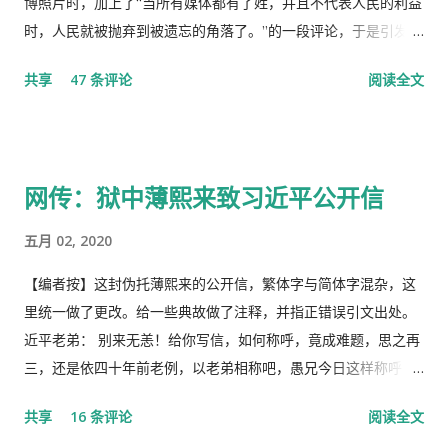
博照片时，加上了“当所有媒体都有了姓，并且不代表人民的利益
时，人民就被抛弃到被遗忘的角落了。”的一段评论，于是引发了
“十日文革“式的全网大批判和留党察看一年的党的组织纪律的处
共享
47 条评论
阅读全文
分！因此，每年的2月19日我都坚决的放下手中的笔，以守护曾经
的这一天。 但此次中国武汉肺炎疫情的暴发，恰恰验证了“当媒
体都姓党”时，“人民就被抛弃”了的现实。没有了媒体代表人民利
益去公告事实的真相，剩下的就是人民的生命被病毒和体制的重
网传：狱中薄熙来致习近平公开信
病共同伤害的结果。 几天之后媒体上、网络上疯传着2月23日中
央召开全国上下约17万人参加的大会，被称为中国历史上参加人
五月 02, 2020
数最多的中央大会。且远胜于当年七千人的庐山会议的规模，有
着比七千人大会更重要的现实意义，也被称为是一次伟大的会
【编者按】这封伪托薄熙来的公开信，繁体字与简体字混杂，这
议。 网上许多人在用各种方式吹嘘和吹捧这次大会的伟大意义，
里统一做了更改。给一些典故做了注释，并指正错误引文出处。
并且格外的强调这次会议中最重要的党的主席的长篇讲话，是一
近平老弟： 别来无恙！给你写信，如何称呼，竟成难题，思之再
个鼓舞人心、英明正确的战略部署，为世界指明了防治疫情的方
三，还是依四十年前老例，以老弟相称吧，愚兄今日这样称呼
向，号召用举国体制的力量，应对大考，战胜疫情，并取得中国
你，既不是故意大不敬，更不是存心套近乎，只因我与你确实有
共享
16 条评论
阅读全文
特色社会主义制度的伟大胜利。“体现了”党中央对疫情形势的判
些难分难解的缘由，作为中共老一辈革命家的第一代传人，我俩