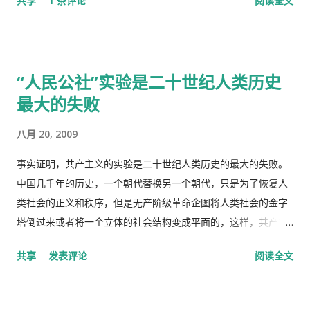
共享
1 条评论
阅读全文
飞机回中国去看我的医生。 于是我就走了，当然我没有回国看医
生，去了另一个很远的诊所，花了三四个小时，顺便去了一趟中
国超市卖豆腐乳。 这里哪些人看病买药不需要付钱？ 16岁以下的
16-18随并且全日制在校生 60岁以上的 孕妇 又一个公费医疗证书
“人民公社”实验是二十世纪人类历史
享受政府福利的 正在找工作，并且接受待业补贴的 退伍军人 还
最大的失败
有一些其它的人，我也不清楚是什么。总之工作并且付税的人看
病买药得付钱，没有工作没有收入，靠政府救济的人买药不需要
八月 20, 2009
付钱。 这里的药费很奇怪，没有考证过，不管医生开的一种药或
者十种药，都一个价钱，6镑多。
事实证明，共产主义的实验是二十世纪人类历史的最大的失败。
中国几千年的历史，一个朝代替换另一个朝代，只是为了恢复人
类社会的正义和秩序，但是无产阶级革命企图将人类社会的金字
塔倒过来或者将一个立体的社会结构变成平面的，这样，共产主
义者就面临着一个两难命题，“剥夺被剥夺者”后他们本身不能成
共享
发表评论
阅读全文
为“剥夺者”，否则就违背了他们的根本原则，而“人民公社”并不
能成为这个两难命题的解决方案。 这样，原有的社会结构就被打
破了。孟子说，劳力者食人，劳心者食于人。这句话简单而朴素