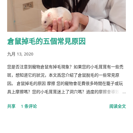
倉鼠掉毛的五個常見原因
九月 13, 2020
您是否注意到寵物倉鼠有掉毛現象？如果您的小毛茸茸有一些禿
斑，想知道它的狀況，本文爲您介紹了倉鼠脫毛的一些常見原
因。 倉鼠掉毛的原因 摩擦 您的寵物會花費很多時間在籠子或玩
具上摩擦嗎？您的小毛茸茸迷上了洞穴嗎？過度的摩擦會導致倉
鼠掉毛。 營養不足 倉鼠失去皮毛的另一個常見原因是營養缺乏。
共享
1 条评论
阅读全文
如果倉鼠的飲食中維生素B含量較低，則可能是其皮草脫落的原
因。蛋白質缺乏有時也會引起倉鼠的毛皮問題。如果是這種情
況，您的獸醫可能建議給倉鼠添加特定的食物，例如不加糖的穀