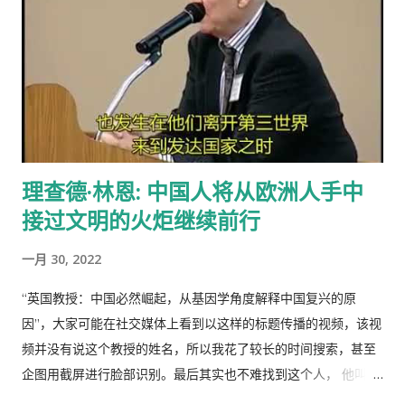
牧人来说增加羊的数量是合理的。 人民公社的土地属于国有或集
计明年4月在日本、欧美等西方主流动画频道开播。据悉，在日本
体所有，经过“土地改革”运动把地主和资本家的私有财产变为公
该片的第一版漫画图书首次印刷出版预计100万册。动画《三国
有。公社成员参加集体劳动，在公共食堂里吃饭，所有成员都有
演义》的问世，是中日两国在动画制作领域上的一次成功的合作
不劳而获的想法，最大限度的享受公共财产，最少限度的作出贡
尝试，也是中国主题的动画大片进入西方主流动画频道的一次有
献。尽管有公分制和生产竞赛，这种热情很快耗尽，做假随之产
益的探索，对推广中国传统文化起到了积极作用。
生。 解决“公地的悲剧”的方法是“把草地作为私有财产分给每一个
牧羊人让他们放羊”。这从改革开放后“包干到户”的成功就是很好
理查德·林恩: 中国人将从欧洲人手中
的例证。 历史走到今天，我们的社会仍然缺乏正义，法律和道德
接过文明的火炬继续前行
建设仍然是少数人攫取社会财富和权利的手段，新闻媒体还只是
一个利益集团的喉舌，舆论受到严格的监控。土地和资产的私有
一月 30, 2022
化话题仍然是中国的禁忌。 这种局面必须打破。
“英国教授：中国必然崛起，从基因学角度解释中国复兴的原
因”，大家可能在社交媒体上看到以这样的标题传播的视频，该视
频并没有说这个教授的姓名，所以我花了较长的时间搜索，甚至
企图用截屏进行脸部识别。最后其实也不难找到这个人， 他叫理
查德·林恩（Richar Lynn）生于 1930 年 2 月 20 日，是一位备受