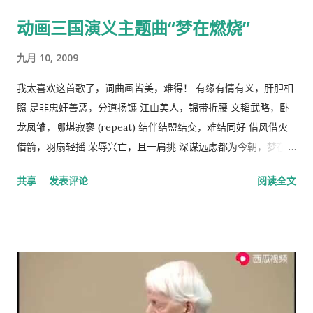
的概括了人类社会内部的依赖关系，张爱玲在他的《秧歌》中有
动画三国演义主题曲“梦在燃烧”
这么一句话，“穷靠富，富靠天”，也说明同样的道理。社会财富
的的积累客观上是为应付自然灾害造成的饥荒和其它突发事变，
九月 10, 2009
所以，地主和资本家的存在并不是坏事。他们残酷的剥削农民和
工人的原因缺乏社会正义，而法律和道德约束是维护社会正义的
我太喜欢这首歌了，词曲画皆美，难得！ 有缘有情有义，肝胆相
手段，而政府和社会舆论则是实现这种法律和道德的工具。 从社
照 是非忠奸善恶，分道扬镳 江山美人，锦带折腰 文韬武略，卧
会经济学角度来看，人民公社制度也违反了“ 公地的悲剧 ”原理。
龙凤雏，哪堪寂寥 (repeat) 结伴结盟结交，难结同好 借风借火
所谓的“公地的悲剧”，就是在资源公有的情况下会产生过度利
借箭，羽扇轻摇 荣辱兴亡，且一肩挑 深谋远虑都为今朝，梦在燃
用。美国经济学家哈丁（Garrett Hardin）使用公有的草地上放
烧 问鼎三足怎落脚，隆中对分晓 只盼来日登蜀道，再续出师表
共享
发表评论
阅读全文
羊的例子来说明这个原理。 草地的饲养容量是一定的，只要羊的
不鸣则矣，一鸣动九霄 不出则矣，一出比天高 (repeat) 视频见
总数不超过这个许可量，放牧人可以自由地增加自己羊的数量。
http://v.youku.com/v_show/id_XMTA4NTQyODUy.html
但是，随着放牧人不断增加羊的数量，当羊的总数超过了整个草
动画《三国演义》是由北京辉煌动画公司、央视动画与日本未来
地饲养量的时候，草地最终会荒芜，甚至成为不毛之地。产生这
行星株式会社联手制作的，集结了中日两国一流的动画设计团
种情况的原因在于:对每一个牧羊人来说，每增加一头羊会给他个
队，忠实于原著、场面宏大。该片的主力收视人群锁定在16至35
人带来利益，他可以享受这种利益，相对地，由于增加一头羊从
岁的国内外青年观众。 目前，动画版《三国演义》正在与美、
而导致过度放牧的损失则是由全体放牧人来承担的，对每一个放
英、法、意、俄等13个国家、30多个电视机构商议播放事项，预