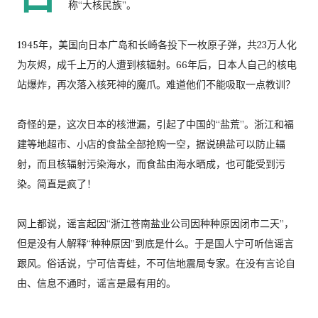
称“大核民族”。
1945年，美国向日本广岛和长崎各投下一枚原子弹，共23万人化
为灰烬，成千上万的人遭到核辐射。66年后，日本人自己的核电
站爆炸，再次落入核死神的魔爪。难道他们不能吸取一点教训？
奇怪的是，这次日本的核泄漏，引起了中国的“盐荒”。浙江和福
建等地超市、小店的食盐全部抢购一空，据说碘盐可以防止辐
射，而且核辐射污染海水，而食盐由海水晒成，也可能受到污
染。简直是疯了！
网上都说，谣言起因“浙江苍南盐业公司因种种原因闭市二天”，
但是没有人解释“种种原因”到底是什么。于是国人宁可听信谣言
跟风。俗话说，宁可信青蛙，不可信地震局专家。在没有言论自
由、信息不通时，谣言是最有用的。