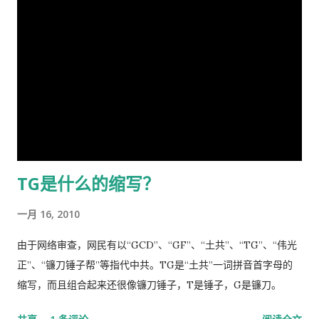
息，讵料武汉瘟疫接踵而至，环顾宇内鄂民死伤枕籍，国人血泪
药费。 去医院看病必须经过诊所，由医生开转诊单子才可以。只
成河，同胞呼救嚎哭，声声不息，国难当头，风云为之变色，天
有一些意外事故，叫了救护车可以直接往医院送。在中国哪里需
地为之震悚！ 苍生生何辜，遭此荼毒！百姓何咎？蒙此浩劫！ 语
要这些啊。 我得了重感冒后，医生就让我自己去买退烧药和止痛
云：＂天下兴亡，匹夫有责＂ [5] ！又曰＂苟利国家生死以，岂
片，吃了也没管用，瘫在床上两三天后，鼻子和嘴唇全烂起来
因祸福避趋之！ [6] ＂我虽身陷寃狱，头悬随时都可落下的达摩
了，中医叫上火呢。又去看医生了，医生看了一下我的鼻子，给
克利斯之剑 [7] ，但我身为革命后代，岂能在哀鸿遍野，生灵涂
我开了一条消炎药膏，我也没有买。上次朋友回国，留给我好多
炭之时无动于衷，坐视不顾！且气结于胸，骨鲠在喉！故我甘冒
感冒药和一条999皮炎平，我就又吃了那些感冒药，在鼻子上涂
斧钺之凶，不避逆鳞 [8] 之怒，决然披肝沥胆，谨向老弟直抒胸
了皮炎平。 那天亲自跑去了看医生，接待室的女人说，预约全满
臆如下。 第一、是你打开了潘多拉魔盒 [9] 这次肆虐全球的新冠
了， 那我只好说，约明天的。 她说，电脑系统坏了，不能预约。
TG是什么的缩写？
瘟疫是由于你渎职，刻意隐瞒而直接造成的，你必须象个有担当
让我去一个很远的诊所去。 我说，就在这里等，如果医生如果空
的＂男儿＂坦白负起全责，不然，象当下你四处指鹿为马、卸责
出来了，只需半分钟（那是三十秒）时间，看一下我女儿的耳朵
一月 16, 2010
甩锅，妄图嫁禍於人，这样做的结果，一定是搬起石头砸自己的
和我的烂鼻子。 她说，没有这样的规矩。 于是我差点跟她吵起
脚...
来。 她还是跟我说去那个很远的诊所去，我就跟她说，我不能开
由于网络审查，网民有以“GCD”、“GF”、“土共”、“TG”、“伟光
车，我得坐公共汽车花三四个小时去那里，我宁可在这里等三四
正”、“镰刀锤子帮”等指代中共。TG是“土共”一词拼音首字母的
十分钟，让医生抽空看一下我。 她还是坚持让我去那个诊所，于
缩写，而且组合起来还很像镰刀锤子，T是锤子，G是镰刀。
是我就跟她说，我去中国看我自己的医生，宁可乘坐十个小时的