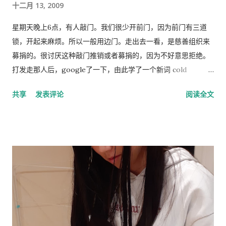
十二月 13, 2009
文明构成重大威胁，因为他认为智商低的人最终将超过高智商的
人。他主张采取政治措施来防止这种情况发生，包括反移民和优
星期天晚上6点，有人敲门。我们很少开前门，因为前门有三道
生政策，这在国际上引起了严厉批评。 林恩是《人类季刊》的编
锁，开起来麻烦。所以一般用边门。走出去一看，是慈善组织来
辑委员会成员，被评论家描述为“科学种族主义机构的基石”。他
募捐的。很讨厌这种敲门推销或者募捐的，因为不好意思拒绝。
也是先锋基金的董事会成员，该基金为《人类季刊》提供资金，
打发走那人后，google了一下，由此学了一个新词 cold
也被认定为种族主义组织。 早年生活和职业 林恩的父亲悉尼·克
calling，指的是上门或者电话推销或募捐的营销手段。网上有个
共享
发表评论
阅读全文
罗斯·哈兰德 ( Sydney Cross Harland , 1891–1982)是一位植物学
投票，问的是你是否介意慈善组织敲门募捐，89%的人表示反
家和皇家学会会员，以棉花遗传学研究而闻名。他由母亲在布里
感。 偶有个同事，说她从来不应门。因为大多数敲门的人都是这
斯托尔长大，在童年和青少年时期没有见到在特立尼达和秘鲁生
类 cold caller 或者骗子, 偶说那你错过重要的事怎么办？答曰，
活和工作的父亲。 林恩曾在英国布里斯托尔文法学校和剑桥大学
朋友亲戚来访一般事先打电话通知，其他重要事务可以通过邮
接受教育。他曾在埃克塞特大学担任心理学讲师，在都柏林经济
件。想想也对，除了抄电表的每个季度来一次外，确实没有什么
与社会研究所和阿尔斯特大学担任心理学教授。 1974 年，林恩...
重要的‘不速之客’。偶准备以后也学她，至少不轻易为陌生人开
门。